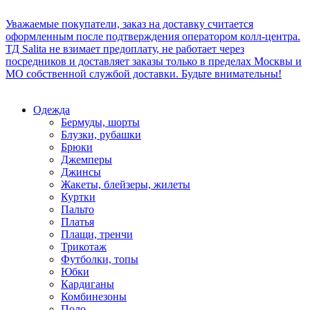
Уважаемые покупатели, заказ на доставку считается
оформленным после подтверждения оператором колл-центра.
ТД Salita не взимает предоплату, не работает через
посредников и доставляет заказы только в пределах Москвы и
МО собственной службой доставки. Будьте внимательны!
Одежда
Бермуды, шорты
Блузки, рубашки
Брюки
Джемперы
Джинсы
Жакеты, блейзеры, жилеты
Куртки
Пальто
Платья
Плащи, тренчи
Трикотаж
Футболки, топы
Юбки
Кардиганы
Комбинезоны
Поло