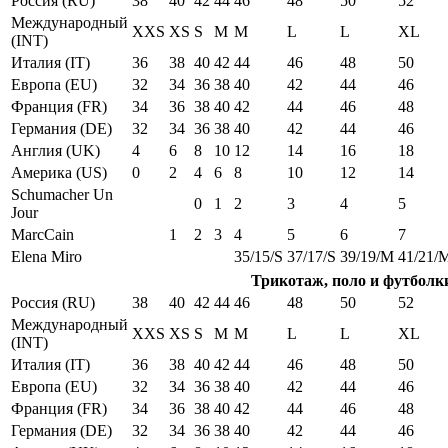
Россия (RU)
38
40
42
44
46
48
50
52
Международный
XXS
XS
S
M
M
L
L
XL
(INT)
Италия (IT)
36
38
40
42
44
46
48
50
Европа (EU)
32
34
36
38
40
42
44
46
Франция (FR)
34
36
38
40
42
44
46
48
Германия (DE)
32
34
36
38
40
42
44
46
Англия (UK)
4
6
8
10
12
14
16
18
Америка (US)
0
2
4
6
8
10
12
14
Schumacher Un
0
1
2
3
4
5
Jour
MarcCain
1
2
3
4
5
6
7
Elena Miro
35/15/S
37/17/S
39/19/M
41/21/
Трикотаж, поло и футболк
Россия (RU)
38
40
42
44
46
48
50
52
Международный
XXS
XS
S
M
M
L
L
XL
(INT)
Италия (IT)
36
38
40
42
44
46
48
50
Европа (EU)
32
34
36
38
40
42
44
46
Франция (FR)
34
36
38
40
42
44
46
48
Германия (DE)
32
34
36
38
40
42
44
46