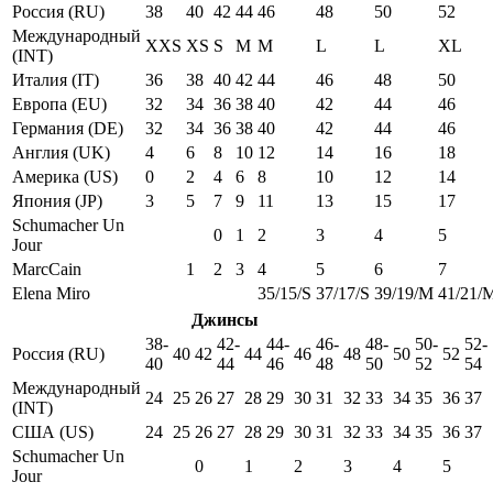
Россия (RU)
38
40
42
44
46
48
50
52
Международный
XXS
XS
S
M
M
L
L
XL
(INT)
Италия (IT)
36
38
40
42
44
46
48
50
Европа (EU)
32
34
36
38
40
42
44
46
Германия (DE)
32
34
36
38
40
42
44
46
Англия (UK)
4
6
8
10
12
14
16
18
Америка (US)
0
2
4
6
8
10
12
14
Япония (JP)
3
5
7
9
11
13
15
17
Schumacher Un
0
1
2
3
4
5
Jour
MarcCain
1
2
3
4
5
6
7
Elena Miro
35/15/S
37/17/S
39/19/M
41/21/
Джинсы
38-
42-
44-
46-
48-
50-
52-
Россия (RU)
40
42
44
46
48
50
52
40
44
46
48
50
52
54
Международный
24
25
26
27
28
29
30
31
32
33
34
35
36
37
(INT)
США (US)
24
25
26
27
28
29
30
31
32
33
34
35
36
37
Schumacher Un
0
1
2
3
4
5
Jour