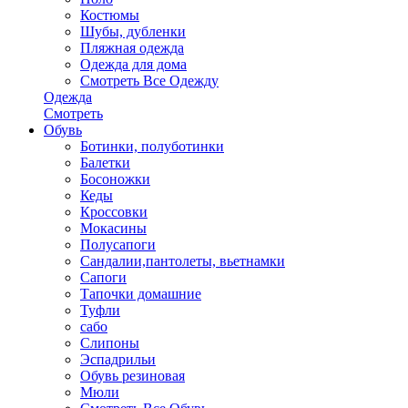
Костюмы
Шубы, дубленки
Пляжная одежда
Одежда для дома
Смотреть Все Одежду
Одежда
Смотреть
Обувь
Ботинки, полуботинки
Балетки
Босоножки
Кеды
Кроссовки
Мокасины
Полусапоги
Сандалии,пантолеты, вьетнамки
Сапоги
Тапочки домашние
Туфли
сабо
Слипоны
Эспадрильи
Обувь резиновая
Мюли