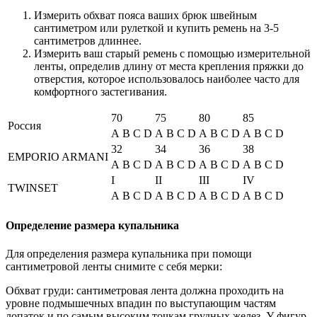
Измерить обхват пояса ваших брюк швейным
сантиметром или рулеткой и купить ремень на 3-5
сантиметров длиннее.
Измерить ваш старый ремень с помощью измерительной
ленты, определив длину от места крепления пряжки до
отверстия, которое использовалось наиболее часто для
комфортного застегивания.
70
75
80
85
Россия
A
B
C
D
A
B
C
D
A
B
C
D
A
B
C
D
32
34
36
38
EMPORIO ARMANI
A
B
C
D
A
B
C
D
A
B
C
D
A
B
C
D
I
II
III
IV
TWINSET
A
B
C
D
A
B
C
D
A
B
C
D
A
B
C
D
Определение размера купальника
Для определения размера купальника при помощи
сантиметровой ленты снимите с себя мерки:
Обхват груди: сантиметровая лента должна проходить на
уровне подмышечных впадин по выступающим частям
лопаток и по самым высоким точкам грудных желез. У фигур