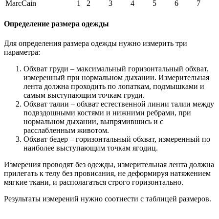
MarcCain
1
2
3
4
5
6
7
Определение размера одежды
Для определения размера одежды нужно измерить три
параметра:
Обхват груди – максимальный горизонтальный обхват,
измеренный при нормальном дыхании. Измерительная
лента должна проходить по лопаткам, подмышками и
самым выступающим точкам груди.
Обхват талии – обхват естественной линии талии между
подвздошными костями и нижними ребрами, при
нормальном дыхании, выпрямившись и с
расслабленным животом.
Обхват бедер – горизонтальный обхват, измеренный по
наиболее выступающим точкам ягодиц.
Измерения проводят без одежды, измерительная лента должна
прилегать к телу без провисания, не деформируя натяжением
мягкие ткани, и располагаться строго горизонтально.
Результаты измерений нужно соотнести с таблицей размеров.