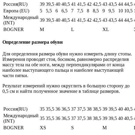
Россия(RU)
39
39,5
40
40,5
41
41,5
42
42,5
43
43,5
44
44,5
Европа (EU)
5
5,5
6
6,5
7
7,5
8
8,5
9
9,5
10
10,5
Международный
39
39,5
40
40,5
41
41,5
42
42,5
43
43,5
44
44,5
(INT)
BOGNER
M
L
XL
Определение размера обуви
Для определения размера обуви нужно измерить длину стопы.
Измерения проводят стоя, босиком, равномерно распределив
массу тела на обе ноги, между перпендикулярами от конца
наиболее выступающего пальца и наиболее выступающей
части пятки.
Результат измерений нужно округлить в большую сторону до
0,5 см и найти полученное значение в таблице размеров.
Россия(RU)
35
35,5
36
36,5
37
37,5
38
38,5
39
39,5
40
40,5
Международный
35
35,5
36
36,5
37
37,5
38
38,5
39
39,5
40
40,5
(INT)
BOGNER
XS
S
M