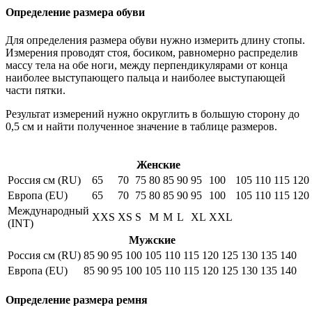
Определение размера обуви
Для определения размера обуви нужно измерить длину стопы.
Измерения проводят стоя, босиком, равномерно распределив
массу тела на обе ноги, между перпендикулярами от конца
наиболее выступающего пальца и наиболее выступающей
части пятки.
Результат измерений нужно округлить в большую сторону до
0,5 см и найти полученное значение в таблице размеров.
Женские
Россия см (RU)
65
70
75
80
85
90
95
100
105
110
115
120
Европа (EU)
65
70
75
80
85
90
95
100
105
110
115
120
Международный
XXS
XS
S
M
M
L
XL
XXL
(INT)
Мужские
Россия см (RU)
85
90
95
100
105
110
115
120
125
130
135
140
Европа (EU)
85
90
95
100
105
110
115
120
125
130
135
140
Определение размера ремня