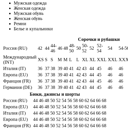
Мужская одежда
Женская одежда
Мужская обувь
Женская обувь
Ремни
Белье и купальники
Сорочки и рубашки
44-
48-
50-
52-
Россия (RU)
42
44
46
48
50
52
54
54-5
46
50
52
54
Международный
XS
S
S
M
M
L
L
XL
XL
XXL
XXL
XX
(INT)
Италия (IT)
36
37
38
39
40
41
42
43
44
45
46
46
Европа (EU)
36
37
38
39
40
41
42
43
44
45
46
46
Франция (FR)
36
37
38
39
40
41
42
43
44
45
46
46
Германия (DE)
36
37
38
39
40
41
42
43
44
45
46
46
Бюки, джинсы и шорты
Россия (RU)
44
46
48
50
52
54
56
58
60
62
64
66
68
Европа (EU)
44
46
48
50
52
54
56
58
60
62
64
66
68
Италия (IT)
44
46
48
50
52
54
56
58
60
62
64
66
68
Европа (EU)
44
46
48
50
52
54
56
58
60
62
64
66
68
Франция (FR)
44
46
48
50
52
54
56
58
60
62
64
66
68