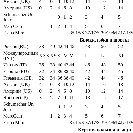
Англия (UK)
4
6
8
10
12
14
16
18
Америка (US)
0
2
4
6
8
10
12
14
Schumacher Un
0
1
2
3
4
5
Jour
MarcCain
1
2
3
4
5
6
7
Elena Miro
35/15/S
37/17/S
39/19/M
41/21/
Брюки, юбки и шорты
Россия (RU)
38
40
42
44
46
48
50
52
Международный
XXS
XS
S
M
M
L
L
XL
(INT)
Италия (IT)
36
38
40
42
44
46
48
50
Европа (EU)
32
34
36
38
40
42
44
46
Германия (DE)
32
34
36
38
40
42
44
46
Англия (UK)
4
6
8
10
12
14
16
18
Америка (US)
0
2
4
6
8
10
12
14
Япония (JP)
3
5
7
9
11
13
15
17
Schumacher Un
0
1
2
3
4
5
Jour
MarcCain
1
2
3
4
5
6
7
Elena Miro
35/15/S
37/17/S
39/19/M
41/21/
Куртки, пальто и плащи