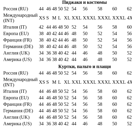
Пиджаки и костюмы
Россия (RU)
44
46
48
50
52
54
56
58
60
62
Международный
XS
S
M
L
XL
XXL
XXXL
XXXL
XXXL
4
(INT)
Италия (IT)
42
44
46
48
50
52
54
56
58
60
Европа (EU)
38
40
42
44
46
48
50
52
54
56
Франция (FR)
38
40
42
44
46
48
50
52
54
56
Германия (DE)
38
40
42
44
46
48
50
52
54
56
Англия (UK)
34
36
38
40
42
44
46
48
50
52
Америка (US)
34
36
38
40
42
44
46
48
50
52
Куртки, пальто и плащи
Россия (RU)
44
46
48
50
52
54
56
58
60
62
Международный
XS
S
M
L
XL
XXL
XXXL
XXXL
XXXL
4
(INT)
Италия (IT)
44
46
48
50
52
54
56
58
60
62
Европа (EU)
44
46
48
50
52
54
56
58
60
62
Франция (FR)
44
46
48
50
52
54
56
58
60
62
Германия (DE)
44
46
48
50
52
54
56
58
60
62
Англия (UK)
44
46
48
50
52
54
56
58
60
62
Америка (US)
34
36
38
40
42
44
46
48
50
52