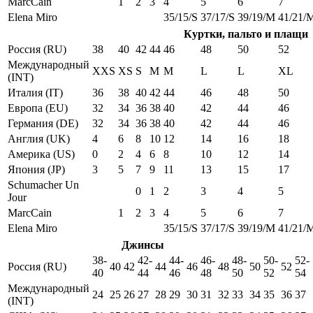
MarcCain
1
2
3
4
5
6
7
Elena Miro
35/15/S
37/17/S
39/19/M
41/21/
Куртки, пальто и плащи
Россия (RU)
38
40
42
44
46
48
50
52
Международный
XXS
XS
S
M
M
L
L
XL
(INT)
Италия (IT)
36
38
40
42
44
46
48
50
Европа (EU)
32
34
36
38
40
42
44
46
Германия (DE)
32
34
36
38
40
42
44
46
Англия (UK)
4
6
8
10
12
14
16
18
Америка (US)
0
2
4
6
8
10
12
14
Япония (JP)
3
5
7
9
11
13
15
17
Schumacher Un
0
1
2
3
4
5
Jour
MarcCain
1
2
3
4
5
6
7
Elena Miro
35/15/S
37/17/S
39/19/M
41/21/
Джинсы
38-
42-
44-
46-
48-
50-
52-
Россия (RU)
40
42
44
46
48
50
52
40
44
46
48
50
52
54
Международный
24
25
26
27
28
29
30
31
32
33
34
35
36
37
(INT)