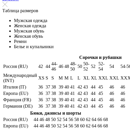
Таблица размеров
Мужская одежда
Женская одежда
Мужская обувь
Женская обувь
Ремни
Белье и купальники
Сорочки и рубашки
44-
48-
50-
52-
Россия (RU)
42
44
46
48
50
52
54
54-5
46
50
52
54
Международный
XS
S
S
M
M
L
L
XL
XL
XXL
XXL
XX
(INT)
Италия (IT)
36
37
38
39
40
41
42
43
44
45
46
46
Европа (EU)
36
37
38
39
40
41
42
43
44
45
46
46
Франция (FR)
36
37
38
39
40
41
42
43
44
45
46
46
Германия (DE)
36
37
38
39
40
41
42
43
44
45
46
46
Бюки, джинсы и шорты
Россия (RU)
44
46
48
50
52
54
56
58
60
62
64
66
68
Европа (EU)
44
46
48
50
52
54
56
58
60
62
64
66
68