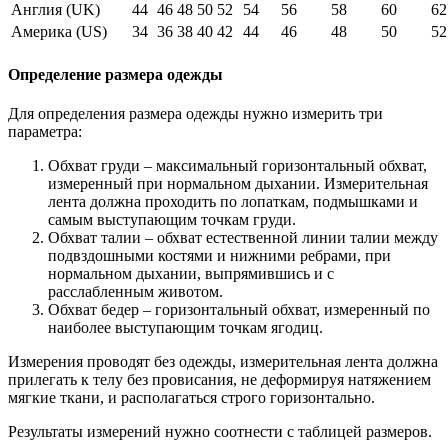
Англия (UK)
44
46
48
50
52
54
56
58
60
62
Америка (US)
34
36
38
40
42
44
46
48
50
52
Определение размера одежды
Для определения размера одежды нужно измерить три
параметра:
Обхват груди – максимальный горизонтальный обхват,
измеренный при нормальном дыхании. Измерительная
лента должна проходить по лопаткам, подмышками и
самым выступающим точкам груди.
Обхват талии – обхват естественной линии талии между
подвздошными костями и нижними ребрами, при
нормальном дыхании, выпрямившись и с
расслабленным животом.
Обхват бедер – горизонтальный обхват, измеренный по
наиболее выступающим точкам ягодиц.
Измерения проводят без одежды, измерительная лента должна
прилегать к телу без провисания, не деформируя натяжением
мягкие ткани, и располагаться строго горизонтально.
Результаты измерений нужно соотнести с таблицей размеров.