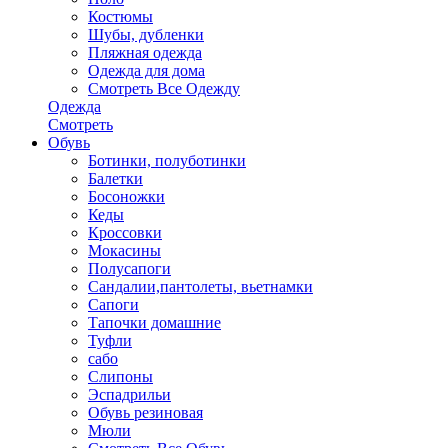
Костюмы
Шубы, дубленки
Пляжная одежда
Одежда для дома
Смотреть Все Одежду
Одежда
Смотреть
Обувь
Ботинки, полуботинки
Балетки
Босоножки
Кеды
Кроссовки
Мокасины
Полусапоги
Сандалии,пантолеты, вьетнамки
Сапоги
Тапочки домашние
Туфли
сабо
Слипоны
Эспадрильи
Обувь резиновая
Мюли