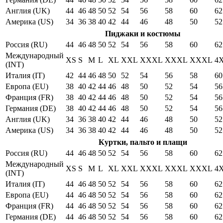
Англия (UK)
44
46
48
50
52
54
56
58
60
62
Америка (US)
34
36
38
40
42
44
46
48
50
52
Пиджаки и костюмы
Россия (RU)
44
46
48
50
52
54
56
58
60
62
Международный
XS
S
M
L
XL
XXL
XXXL
XXXL
XXXL
4
(INT)
Италия (IT)
42
44
46
48
50
52
54
56
58
60
Европа (EU)
38
40
42
44
46
48
50
52
54
56
Франция (FR)
38
40
42
44
46
48
50
52
54
56
Германия (DE)
38
40
42
44
46
48
50
52
54
56
Англия (UK)
34
36
38
40
42
44
46
48
50
52
Америка (US)
34
36
38
40
42
44
46
48
50
52
Куртки, пальто и плащи
Россия (RU)
44
46
48
50
52
54
56
58
60
62
Международный
XS
S
M
L
XL
XXL
XXXL
XXXL
XXXL
4
(INT)
Италия (IT)
44
46
48
50
52
54
56
58
60
62
Европа (EU)
44
46
48
50
52
54
56
58
60
62
Франция (FR)
44
46
48
50
52
54
56
58
60
62
Германия (DE)
44
46
48
50
52
54
56
58
60
62