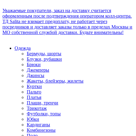
Уважаемые покупатели, заказ на доставку считается
оформленным после подтверждения оператором колл-центра.
ТД Salita не взимает предоплату, не работает через
посредников и доставляет заказы только в пределах Москвы и
МО собственной службой доставки. Будьте внимательны!
Одежда
Бермуды, шорты
Блузки, рубашки
Брюки
Джемперы
Джинсы
Жакеты, блейзеры, жилеты
Куртки
Пальто
Платья
Плащи, тренчи
Трикотаж
Футболки, топы
Юбки
Кардиганы
Комбинезоны
Поло