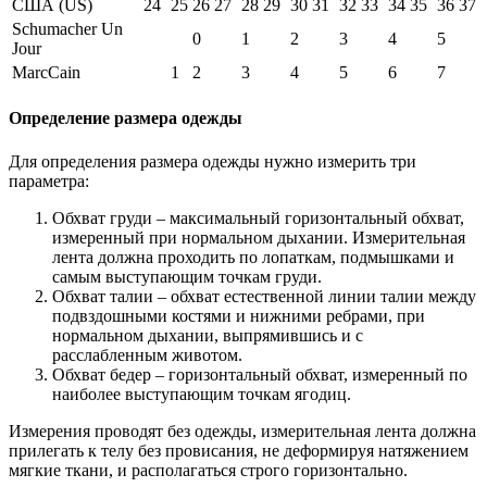
США (US)
24
25
26
27
28
29
30
31
32
33
34
35
36
37
Schumacher Un
0
1
2
3
4
5
Jour
MarcCain
1
2
3
4
5
6
7
Определение размера одежды
Для определения размера одежды нужно измерить три
параметра:
Обхват груди – максимальный горизонтальный обхват,
измеренный при нормальном дыхании. Измерительная
лента должна проходить по лопаткам, подмышками и
самым выступающим точкам груди.
Обхват талии – обхват естественной линии талии между
подвздошными костями и нижними ребрами, при
нормальном дыхании, выпрямившись и с
расслабленным животом.
Обхват бедер – горизонтальный обхват, измеренный по
наиболее выступающим точкам ягодиц.
Измерения проводят без одежды, измерительная лента должна
прилегать к телу без провисания, не деформируя натяжением
мягкие ткани, и располагаться строго горизонтально.