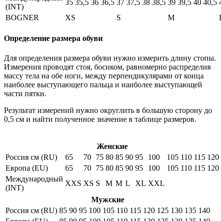
35
35,5
36
36,5
37
37,5
38
38,5
39
39,5
40
40,5
(INT)
BOGNER
XS
S
M
Определение размера обуви
Для определения размера обуви нужно измерить длину стопы.
Измерения проводят стоя, босиком, равномерно распределив
массу тела на обе ноги, между перпендикулярами от конца
наиболее выступающего пальца и наиболее выступающей
части пятки.
Результат измерений нужно округлить в большую сторону до
0,5 см и найти полученное значение в таблице размеров.
Женские
Россия см (RU)
65
70
75
80
85
90
95
100
105
110
115
120
Европа (EU)
65
70
75
80
85
90
95
100
105
110
115
120
Международный
XXS
XS
S
M
M
L
XL
XXL
(INT)
Мужские
Россия см (RU)
85
90
95
100
105
110
115
120
125
130
135
140