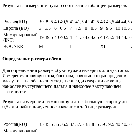
Результаты измерений нужно соотнести с таблицей размеров.
Россия(RU)
39
39,5
40
40,5
41
41,5
42
42,5
43
43,5
44
44,5
Европа (EU)
5
5,5
6
6,5
7
7,5
8
8,5
9
9,5
10
10,5
Международный
39
39,5
40
40,5
41
41,5
42
42,5
43
43,5
44
44,5
(INT)
BOGNER
M
L
XL
Определение размера обуви
Для определения размера обуви нужно измерить длину стопы.
Измерения проводят стоя, босиком, равномерно распределив
массу тела на обе ноги, между перпендикулярами от конца
наиболее выступающего пальца и наиболее выступающей
части пятки.
Результат измерений нужно округлить в большую сторону до
0,5 см и найти полученное значение в таблице размеров.
Россия(RU)
35
35,5
36
36,5
37
37,5
38
38,5
39
39,5
40
40,5
Международный