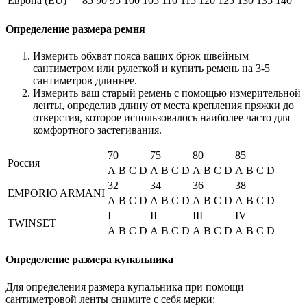
Европа (EU)
85
90
95
100
105
110
115
120
125
130
135
140
Определение размера ремня
Измерить обхват пояса ваших брюк швейным
сантиметром или рулеткой и купить ремень на 3-5
сантиметров длиннее.
Измерить ваш старый ремень с помощью измерительной
ленты, определив длину от места крепления пряжки до
отверстия, которое использовалось наиболее часто для
комфортного застегивания.
70
75
80
85
Россия
A
B
C
D
A
B
C
D
A
B
C
D
A
B
C
D
32
34
36
38
EMPORIO ARMANI
A
B
C
D
A
B
C
D
A
B
C
D
A
B
C
D
I
II
III
IV
TWINSET
A
B
C
D
A
B
C
D
A
B
C
D
A
B
C
D
Определение размера купальника
Для определения размера купальника при помощи
сантиметровой ленты снимите с себя мерки: