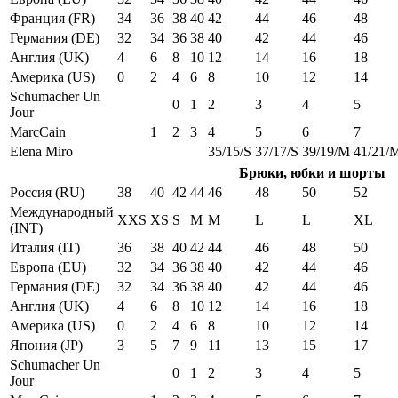
Франция (FR)
34
36
38
40
42
44
46
48
Германия (DE)
32
34
36
38
40
42
44
46
Англия (UK)
4
6
8
10
12
14
16
18
Америка (US)
0
2
4
6
8
10
12
14
Schumacher Un
0
1
2
3
4
5
Jour
MarcCain
1
2
3
4
5
6
7
Elena Miro
35/15/S
37/17/S
39/19/M
41/21/
Брюки, юбки и шорты
Россия (RU)
38
40
42
44
46
48
50
52
Международный
XXS
XS
S
M
M
L
L
XL
(INT)
Италия (IT)
36
38
40
42
44
46
48
50
Европа (EU)
32
34
36
38
40
42
44
46
Германия (DE)
32
34
36
38
40
42
44
46
Англия (UK)
4
6
8
10
12
14
16
18
Америка (US)
0
2
4
6
8
10
12
14
Япония (JP)
3
5
7
9
11
13
15
17
Schumacher Un
0
1
2
3
4
5
Jour