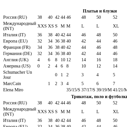
Платья и блузки
Россия (RU)
38
40
42
44
46
48
50
52
Международный
XXS
XS
S
M
M
L
L
XL
(INT)
Италия (IT)
36
38
40
42
44
46
48
50
Европа (EU)
32
34
36
38
40
42
44
46
Франция (FR)
34
36
38
40
42
44
46
48
Германия (DE)
32
34
36
38
40
42
44
46
Англия (UK)
4
6
8
10
12
14
16
18
Америка (US)
0
2
4
6
8
10
12
14
Schumacher Un
0
1
2
3
4
5
Jour
MarcCain
1
2
3
4
5
6
7
Elena Miro
35/15/S
37/17/S
39/19/M
41/21/
Трикотаж, поло и футболк
Россия (RU)
38
40
42
44
46
48
50
52
Международный
XXS
XS
S
M
M
L
L
XL
(INT)
Италия (IT)
36
38
40
42
44
46
48
50
Европа (EU)
32
34
36
38
40
42
44
46