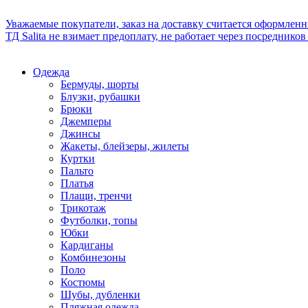
Уважаемые покупатели, заказ на доставку считается оформлен
ТД Salita не взимает предоплату, не работает через посредник
Одежда
Бермуды, шорты
Блузки, рубашки
Брюки
Джемперы
Джинсы
Жакеты, блейзеры, жилеты
Куртки
Пальто
Платья
Плащи, тренчи
Трикотаж
Футболки, топы
Юбки
Кардиганы
Комбинезоны
Поло
Костюмы
Шубы, дубленки
Пляжная одежда