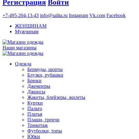
Регистрация
Войти
+7-495-204-13-43
info@salita.ru
Instagram
Vk.com
Facebook
ЖЕНЩИНАМ
Мужчинам
Наши магазины
Одежда
Бермуды, шорты
Блузки, рубашки
Брюки
Джемперы
Джинсы
Жакеты, блейзеры, жилеты
Куртки
Пальто
Платья
Плащи, тренчи
Трикотаж
Футболки, топы
Юбки