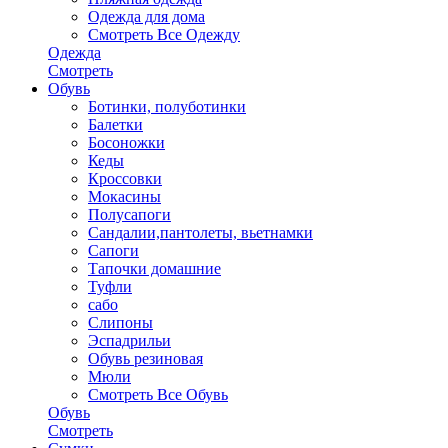
Одежда для дома
Смотреть Все Одежду
Одежда
Смотреть
Обувь
Ботинки, полуботинки
Балетки
Босоножки
Кеды
Кроссовки
Мокасины
Полусапоги
Сандалии,пантолеты, вьетнамки
Сапоги
Тапочки домашние
Туфли
сабо
Слипоны
Эспадрильи
Обувь резиновая
Мюли
Смотреть Все Обувь
Обувь
Смотреть