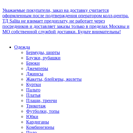
Уважаемые покупатели, заказ на доставку считается
оформленным после подтверждения оператором колл-центра.
ТД Salita не взимает предоплату, не работает через
посредников и доставляет заказы только в пределах Москвы и
МО собственной службой доставки. Будьте внимательны!
Одежда
Бермуды, шорты
Блузки, рубашки
Брюки
Джемперы
Джинсы
Жакеты, блейзеры, жилеты
Куртки
Пальто
Платья
Плащи, тренчи
Трикотаж
Футболки, топы
Юбки
Кардиганы
Комбинезоны
Поло