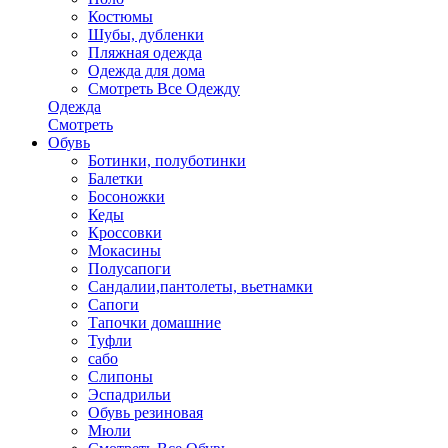
Костюмы
Шубы, дубленки
Пляжная одежда
Одежда для дома
Смотреть Все Одежду
Одежда
Смотреть
Обувь
Ботинки, полуботинки
Балетки
Босоножки
Кеды
Кроссовки
Мокасины
Полусапоги
Сандалии,пантолеты, вьетнамки
Сапоги
Тапочки домашние
Туфли
сабо
Слипоны
Эспадрильи
Обувь резиновая
Мюли