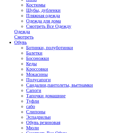
Костюмы
Шубы, дубленки
Пляжная одежда
Одежда для дома
Смотреть Все Одежду
Одежда
Смотреть
Обувь
Ботинки, полуботинки
Балетки
Босоножки
Кеды
Кроссовки
Мокасины
Полусапоги
Сандалии,пантолеты, вьетнамки
Сапоги
Тапочки домашние
Туфли
сабо
Слипоны
Эспадрильи
Обувь резиновая
Мюли