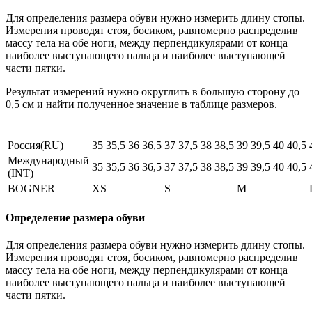
Для определения размера обуви нужно измерить длину стопы.
Измерения проводят стоя, босиком, равномерно распределив
массу тела на обе ноги, между перпендикулярами от конца
наиболее выступающего пальца и наиболее выступающей
части пятки.
Результат измерений нужно округлить в большую сторону до
0,5 см и найти полученное значение в таблице размеров.
Россия(RU)
35
35,5
36
36,5
37
37,5
38
38,5
39
39,5
40
40,5
Международный
35
35,5
36
36,5
37
37,5
38
38,5
39
39,5
40
40,5
(INT)
BOGNER
XS
S
M
Определение размера обуви
Для определения размера обуви нужно измерить длину стопы.
Измерения проводят стоя, босиком, равномерно распределив
массу тела на обе ноги, между перпендикулярами от конца
наиболее выступающего пальца и наиболее выступающей
части пятки.