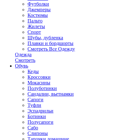
Футболки
Джемперы
Костюмы
Пальто
Жилеты
Спорт
Шубы, дубленка
Плавки и бордшорты
Смотреть Все Одежду
Одежда
Смотреть
Обувь
Кеды
Кроссовки
Мокасины
Полуботинки
Сандалии, вьетнамки
Сапоги
Туфли
Эспадрильи
Ботинки
Полусапоги
Сабо
Слипоны
Тапочки домашние