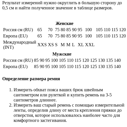
Результат измерений нужно округлить в большую сторону до
0,5 см и найти полученное значение в таблице размеров.
Женские
Россия см (RU)
65
70
75
80
85
90
95
100
105
110
115
120
Европа (EU)
65
70
75
80
85
90
95
100
105
110
115
120
Международный
XXS
XS
S
M
M
L
XL
XXL
(INT)
Мужские
Россия см (RU)
85
90
95
100
105
110
115
120
125
130
135
140
Европа (EU)
85
90
95
100
105
110
115
120
125
130
135
140
Определение размера ремня
Измерить обхват пояса ваших брюк швейным
сантиметром или рулеткой и купить ремень на 3-5
сантиметров длиннее.
Измерить ваш старый ремень с помощью измерительной
ленты, определив длину от места крепления пряжки до
отверстия, которое использовалось наиболее часто для
комфортного застегивания.