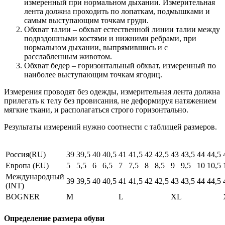
измеренный при нормальном дыхании. Измерительная
лента должна проходить по лопаткам, подмышками и
самым выступающим точкам груди.
Обхват талии – обхват естественной линии талии между
подвздошными костями и нижними ребрами, при
нормальном дыхании, выпрямившись и с
расслабленным животом.
Обхват бедер – горизонтальный обхват, измеренный по
наиболее выступающим точкам ягодиц.
Измерения проводят без одежды, измерительная лента должна
прилегать к телу без провисания, не деформируя натяжением
мягкие ткани, и располагаться строго горизонтально.
Результаты измерений нужно соотнести с таблицей размеров.
Россия(RU)
39
39,5
40
40,5
41
41,5
42
42,5
43
43,5
44
44,5
Европа (EU)
5
5,5
6
6,5
7
7,5
8
8,5
9
9,5
10
10,5
Международный
39
39,5
40
40,5
41
41,5
42
42,5
43
43,5
44
44,5
(INT)
BOGNER
M
L
XL
Определение размера обуви