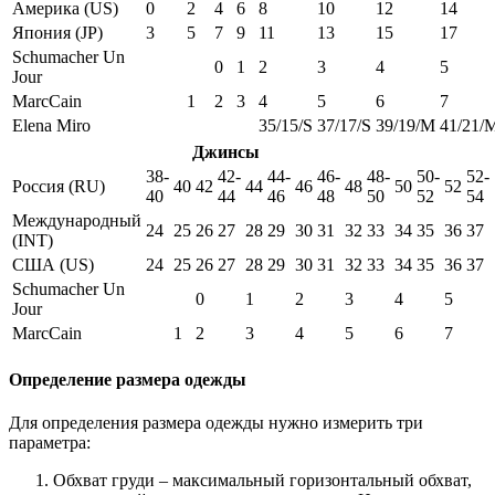
Америка (US)
0
2
4
6
8
10
12
14
Япония (JP)
3
5
7
9
11
13
15
17
Schumacher Un
0
1
2
3
4
5
Jour
MarcCain
1
2
3
4
5
6
7
Elena Miro
35/15/S
37/17/S
39/19/M
41/21/
Джинсы
38-
42-
44-
46-
48-
50-
52-
Россия (RU)
40
42
44
46
48
50
52
40
44
46
48
50
52
54
Международный
24
25
26
27
28
29
30
31
32
33
34
35
36
37
(INT)
США (US)
24
25
26
27
28
29
30
31
32
33
34
35
36
37
Schumacher Un
0
1
2
3
4
5
Jour
MarcCain
1
2
3
4
5
6
7
Определение размера одежды
Для определения размера одежды нужно измерить три
параметра:
Обхват груди – максимальный горизонтальный обхват,