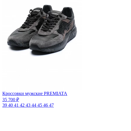
Кроссовки мужские PREMIATA
35 700 ₽
39
40
41
42
43
44
45
46
47