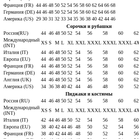
Франция (FR)
44
46
48
50
52
54
56
58
60
62
64
66
68
Германия (DE)
44
46
48
50
52
54
56
58
60
62
64
66
68
Америка (US)
29
30
31
32
33
34
35
36
38
40
42
44
46
Сорочки и рубашки
Россия(RU)
44
46
48
50
52
54
56
58
60
62
Международный
XS
S
M
L
XL
XXL
XXXL
XXXL
XXXL
4
(INT)
Италия (IT)
44
46
48
50
52
54
56
58
60
62
Европа (EU)
44
46
48
50
52
54
56
58
60
62
Франция (FR)
44
46
48
50
52
54
56
58
60
62
Германия (DE)
44
46
48
50
52
54
56
58
60
62
Англия (UK)
44
46
48
50
52
54
56
58
60
62
Америка (US)
34
36
38
40
42
44
46
48
50
52
Пиджаки и костюмы
Россия (RU)
44
46
48
50
52
54
56
58
60
62
Международный
XS
S
M
L
XL
XXL
XXXL
XXXL
XXXL
4
(INT)
Италия (IT)
42
44
46
48
50
52
54
56
58
60
Европа (EU)
38
40
42
44
46
48
50
52
54
56
Франция (FR)
38
40
42
44
46
48
50
52
54
56