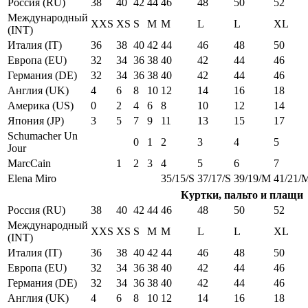
Россия (RU)
38
40
42
44
46
48
50
52
Международный
XXS
XS
S
M
M
L
L
XL
(INT)
Италия (IT)
36
38
40
42
44
46
48
50
Европа (EU)
32
34
36
38
40
42
44
46
Германия (DE)
32
34
36
38
40
42
44
46
Англия (UK)
4
6
8
10
12
14
16
18
Америка (US)
0
2
4
6
8
10
12
14
Япония (JP)
3
5
7
9
11
13
15
17
Schumacher Un
0
1
2
3
4
5
Jour
MarcCain
1
2
3
4
5
6
7
Elena Miro
35/15/S
37/17/S
39/19/M
41/21/
Куртки, пальто и плащи
Россия (RU)
38
40
42
44
46
48
50
52
Международный
XXS
XS
S
M
M
L
L
XL
(INT)
Италия (IT)
36
38
40
42
44
46
48
50
Европа (EU)
32
34
36
38
40
42
44
46
Германия (DE)
32
34
36
38
40
42
44
46
Англия (UK)
4
6
8
10
12
14
16
18