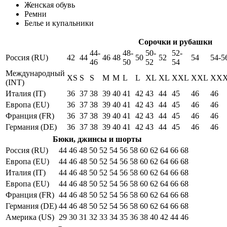
Женская обувь
Ремни
Белье и купальники
Сорочки и рубашки
44-
48-
50-
52-
Россия (RU)
42
44
46
48
50
52
54
54-5
46
50
52
54
Международный
XS
S
S
M
M
L
L
XL
XL
XXL
XXL
XX
(INT)
Италия (IT)
36
37
38
39
40
41
42
43
44
45
46
46
Европа (EU)
36
37
38
39
40
41
42
43
44
45
46
46
Франция (FR)
36
37
38
39
40
41
42
43
44
45
46
46
Германия (DE)
36
37
38
39
40
41
42
43
44
45
46
46
Бюки, джинсы и шорты
Россия (RU)
44
46
48
50
52
54
56
58
60
62
64
66
68
Европа (EU)
44
46
48
50
52
54
56
58
60
62
64
66
68
Италия (IT)
44
46
48
50
52
54
56
58
60
62
64
66
68
Европа (EU)
44
46
48
50
52
54
56
58
60
62
64
66
68
Франция (FR)
44
46
48
50
52
54
56
58
60
62
64
66
68
Германия (DE)
44
46
48
50
52
54
56
58
60
62
64
66
68
Америка (US)
29
30
31
32
33
34
35
36
38
40
42
44
46