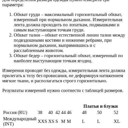
параметра:
Обхват груди – максимальный горизонтальный обхват,
измеренный при нормальном дыхании. Измерительная
лента должна проходить по лопаткам, подмышками и
самым выступающим точкам груди.
Обхват талии – обхват естественной линии талии между
подвздошными костями и нижними ребрами, при
нормальном дыхании, выпрямившись и с
расслабленным животом.
Обхват бедер – горизонтальный обхват, измеренный по
наиболее выступающим точкам ягодиц.
Измерения проводят без одежды, измерительная лента должна
прилегать к телу без провисания, не деформируя натяжением
мягкие ткани, и располагаться строго горизонтально.
Результаты измерений нужно соотнести с таблицей размеров.
Платья и блузки
Россия (RU)
38
40
42
44
46
48
50
52
Международный
XXS
XS
S
M
M
L
L
XL
(INT)