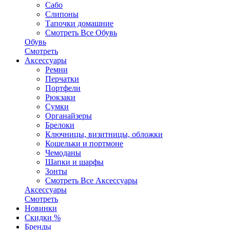
Сабо
Слипоны
Тапочки домашние
Смотреть Все Обувь
Обувь
Смотреть
Аксесcуары
Ремни
Перчатки
Портфели
Рюкзаки
Сумки
Органайзеры
Брелоки
Ключницы, визитницы, обложки
Кошельки и портмоне
Чемоданы
Шапки и шарфы
Зонты
Смотреть Все Аксесcуары
Аксесcуары
Смотреть
Новинки
Скидки %
Бренды