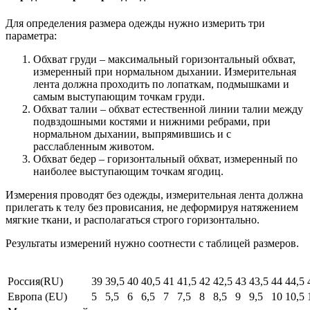
Для определения размера одежды нужно измерить три
параметра:
Обхват груди – максимальный горизонтальный обхват,
измеренный при нормальном дыхании. Измерительная
лента должна проходить по лопаткам, подмышками и
самым выступающим точкам груди.
Обхват талии – обхват естественной линии талии между
подвздошными костями и нижними ребрами, при
нормальном дыхании, выпрямившись и с
расслабленным животом.
Обхват бедер – горизонтальный обхват, измеренный по
наиболее выступающим точкам ягодиц.
Измерения проводят без одежды, измерительная лента должна
прилегать к телу без провисания, не деформируя натяжением
мягкие ткани, и располагаться строго горизонтально.
Результаты измерений нужно соотнести с таблицей размеров.
Россия(RU)
39
39,5
40
40,5
41
41,5
42
42,5
43
43,5
44
44,5
Европа (EU)
5
5,5
6
6,5
7
7,5
8
8,5
9
9,5
10
10,5