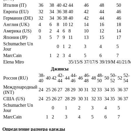
Италия (IT)
36
38
40
42
44
46
48
50
Европа (EU)
32
34
36
38
40
42
44
46
Германия (DE)
32
34
36
38
40
42
44
46
Англия (UK)
4
6
8
10
12
14
16
18
Америка (US)
0
2
4
6
8
10
12
14
Япония (JP)
3
5
7
9
11
13
15
17
Schumacher Un
0
1
2
3
4
5
Jour
MarcCain
1
2
3
4
5
6
7
Elena Miro
35/15/S
37/17/S
39/19/M
41/21/
Джинсы
38-
42-
44-
46-
48-
50-
52-
Россия (RU)
40
42
44
46
48
50
52
40
44
46
48
50
52
54
Международный
24
25
26
27
28
29
30
31
32
33
34
35
36
37
(INT)
США (US)
24
25
26
27
28
29
30
31
32
33
34
35
36
37
Schumacher Un
0
1
2
3
4
5
Jour
MarcCain
1
2
3
4
5
6
7
Определение размера одежды