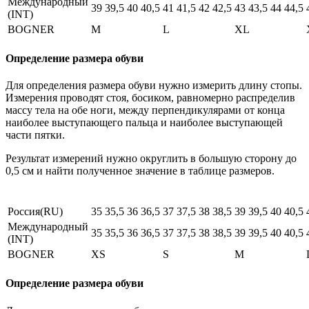
Международный
39
39,5
40
40,5
41
41,5
42
42,5
43
43,5
44
44,5
(INT)
BOGNER
M
L
XL
Определение размера обуви
Для определения размера обуви нужно измерить длину стопы.
Измерения проводят стоя, босиком, равномерно распределив
массу тела на обе ноги, между перпендикулярами от конца
наиболее выступающего пальца и наиболее выступающей
части пятки.
Результат измерений нужно округлить в большую сторону до
0,5 см и найти полученное значение в таблице размеров.
Россия(RU)
35
35,5
36
36,5
37
37,5
38
38,5
39
39,5
40
40,5
Международный
35
35,5
36
36,5
37
37,5
38
38,5
39
39,5
40
40,5
(INT)
BOGNER
XS
S
M
Определение размера обуви