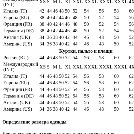
XS
S
M
L
XL
XXL
XXXL
XXXL
XXXL
4
(INT)
Италия (IT)
42
44
46
48
50
52
54
56
58
60
Европа (EU)
38
40
42
44
46
48
50
52
54
56
Франция (FR)
38
40
42
44
46
48
50
52
54
56
Германия (DE)
38
40
42
44
46
48
50
52
54
56
Англия (UK)
34
36
38
40
42
44
46
48
50
52
Америка (US)
34
36
38
40
42
44
46
48
50
52
Куртки, пальто и плащи
Россия (RU)
44
46
48
50
52
54
56
58
60
62
Международный
XS
S
M
L
XL
XXL
XXXL
XXXL
XXXL
4
(INT)
Италия (IT)
44
46
48
50
52
54
56
58
60
62
Европа (EU)
44
46
48
50
52
54
56
58
60
62
Франция (FR)
44
46
48
50
52
54
56
58
60
62
Германия (DE)
44
46
48
50
52
54
56
58
60
62
Англия (UK)
44
46
48
50
52
54
56
58
60
62
Америка (US)
34
36
38
40
42
44
46
48
50
52
Определение размера одежды
Для определения размера одежды нужно измерить три