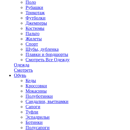
Поло
Рубашки
Трикотаж
Футболки
Джемперы
Костюмы
Пальто
Жилеты
Спорт
Шубы, дубленка
Плавки и бордшорты
Смотреть Все Одежду
Одежда
Смотреть
Обувь
Кеды
Кроссовки
Мокасины
Полуботинки
Сандалии, вьетнамки
Сапоги
Туфли
Эспадрильи
Ботинки
Полусапоги