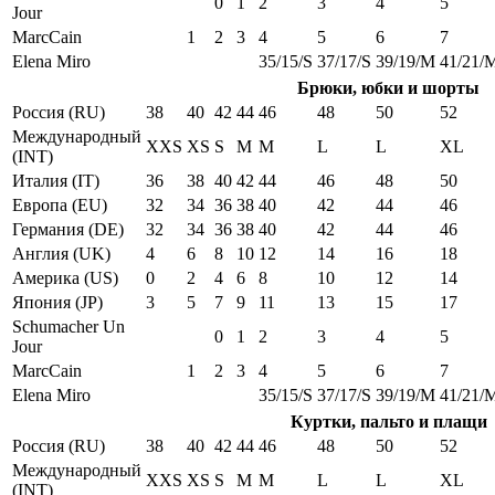
0
1
2
3
4
5
Jour
MarcCain
1
2
3
4
5
6
7
Elena Miro
35/15/S
37/17/S
39/19/M
41/21/
Брюки, юбки и шорты
Россия (RU)
38
40
42
44
46
48
50
52
Международный
XXS
XS
S
M
M
L
L
XL
(INT)
Италия (IT)
36
38
40
42
44
46
48
50
Европа (EU)
32
34
36
38
40
42
44
46
Германия (DE)
32
34
36
38
40
42
44
46
Англия (UK)
4
6
8
10
12
14
16
18
Америка (US)
0
2
4
6
8
10
12
14
Япония (JP)
3
5
7
9
11
13
15
17
Schumacher Un
0
1
2
3
4
5
Jour
MarcCain
1
2
3
4
5
6
7
Elena Miro
35/15/S
37/17/S
39/19/M
41/21/
Куртки, пальто и плащи
Россия (RU)
38
40
42
44
46
48
50
52
Международный
XXS
XS
S
M
M
L
L
XL
(INT)