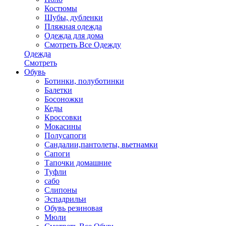
Костюмы
Шубы, дубленки
Пляжная одежда
Одежда для дома
Смотреть Все Одежду
Одежда
Смотреть
Обувь
Ботинки, полуботинки
Балетки
Босоножки
Кеды
Кроссовки
Мокасины
Полусапоги
Сандалии,пантолеты, вьетнамки
Сапоги
Тапочки домашние
Туфли
сабо
Слипоны
Эспадрильи
Обувь резиновая
Мюли