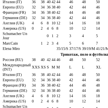
Италия (IT)
36
38
40
42
44
46
48
50
Европа (EU)
32
34
36
38
40
42
44
46
Франция (FR)
34
36
38
40
42
44
46
48
Германия (DE)
32
34
36
38
40
42
44
46
Англия (UK)
4
6
8
10
12
14
16
18
Америка (US)
0
2
4
6
8
10
12
14
Schumacher Un
0
1
2
3
4
5
Jour
MarcCain
1
2
3
4
5
6
7
Elena Miro
35/15/S
37/17/S
39/19/M
41/21/
Трикотаж, поло и футболк
Россия (RU)
38
40
42
44
46
48
50
52
Международный
XXS
XS
S
M
M
L
L
XL
(INT)
Италия (IT)
36
38
40
42
44
46
48
50
Европа (EU)
32
34
36
38
40
42
44
46
Франция (FR)
34
36
38
40
42
44
46
48
Германия (DE)
32
34
36
38
40
42
44
46
Англия (UK)
4
6
8
10
12
14
16
18
Америка (US)
0
2
4
6
8
10
12
14
Schumacher Un