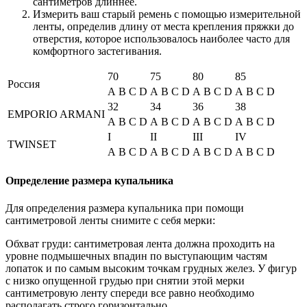
сантиметров длиннее.
Измерить ваш старый ремень с помощью измерительной
ленты, определив длину от места крепления пряжки до
отверстия, которое использовалось наиболее часто для
комфортного застегивания.
70
75
80
85
Россия
A
B
C
D
A
B
C
D
A
B
C
D
A
B
C
D
32
34
36
38
EMPORIO ARMANI
A
B
C
D
A
B
C
D
A
B
C
D
A
B
C
D
I
II
III
IV
TWINSET
A
B
C
D
A
B
C
D
A
B
C
D
A
B
C
D
Определение размера купальника
Для определения размера купальника при помощи
сантиметровой ленты снимите с себя мерки:
Обхват груди: сантиметровая лента должна проходить на
уровне подмышечных впадин по выступающим частям
лопаток и по самым высоким точкам грудных желез. У фигур
с низко опущенной грудью при снятии этой мерки
сантиметровую ленту спереди все равно необходимо
располагать строго горизонтально