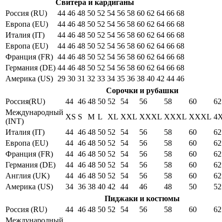
Свитера и кардиганы
Россия (RU)
44
46
48
50
52
54
56
58
60
62
64
66
68
Европа (EU)
44
46
48
50
52
54
56
58
60
62
64
66
68
Италия (IT)
44
46
48
50
52
54
56
58
60
62
64
66
68
Европа (EU)
44
46
48
50
52
54
56
58
60
62
64
66
68
Франция (FR)
44
46
48
50
52
54
56
58
60
62
64
66
68
Германия (DE)
44
46
48
50
52
54
56
58
60
62
64
66
68
Америка (US)
29
30
31
32
33
34
35
36
38
40
42
44
46
Сорочки и рубашки
Россия(RU)
44
46
48
50
52
54
56
58
60
62
Международный
XS
S
M
L
XL
XXL
XXXL
XXXL
XXXL
4
(INT)
Италия (IT)
44
46
48
50
52
54
56
58
60
62
Европа (EU)
44
46
48
50
52
54
56
58
60
62
Франция (FR)
44
46
48
50
52
54
56
58
60
62
Германия (DE)
44
46
48
50
52
54
56
58
60
62
Англия (UK)
44
46
48
50
52
54
56
58
60
62
Америка (US)
34
36
38
40
42
44
46
48
50
52
Пиджаки и костюмы
Россия (RU)
44
46
48
50
52
54
56
58
60
62
Международный