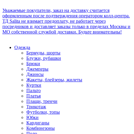
Уважаемые покупатели, заказ на доставку считается
оформленным после подтверждения оператором колл-центра.
ТД Salita не взимает предоплату, не работает через
посредников и доставляет заказы только в пределах Москвы и
МО собственной службой доставки. Будьте внимательны!
Одежда
Бермуды, шорты
Блузки, рубашки
Брюки
Джемперы
Джинсы
Жакеты, блейзеры, жилеты
Куртки
Пальто
Платья
Плащи, тренчи
Трикотаж
Футболки, топы
Юбки
Кардиганы
Комбинезоны
Поло