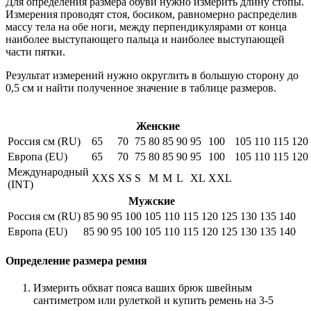
Для определения размера обуви нужно измерить длину стопы.
Измерения проводят стоя, босиком, равномерно распределив
массу тела на обе ноги, между перпендикулярами от конца
наиболее выступающего пальца и наиболее выступающей
части пятки.
Результат измерений нужно округлить в большую сторону до
0,5 см и найти полученное значение в таблице размеров.
Женские
Россия см (RU)
65
70
75
80
85
90
95
100
105
110
115
120
Европа (EU)
65
70
75
80
85
90
95
100
105
110
115
120
Международный
XXS
XS
S
M
M
L
XL
XXL
(INT)
Мужские
Россия см (RU)
85
90
95
100
105
110
115
120
125
130
135
140
Европа (EU)
85
90
95
100
105
110
115
120
125
130
135
140
Определение размера ремня
Измерить обхват пояса ваших брюк швейным
сантиметром или рулеткой и купить ремень на 3-5