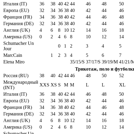
Италия (IT)
36
38
40
42
44
46
48
50
Европа (EU)
32
34
36
38
40
42
44
46
Франция (FR)
34
36
38
40
42
44
46
48
Германия (DE)
32
34
36
38
40
42
44
46
Англия (UK)
4
6
8
10
12
14
16
18
Америка (US)
0
2
4
6
8
10
12
14
Schumacher Un
0
1
2
3
4
5
Jour
MarcCain
1
2
3
4
5
6
7
Elena Miro
35/15/S
37/17/S
39/19/M
41/21/
Трикотаж, поло и футболк
Россия (RU)
38
40
42
44
46
48
50
52
Международный
XXS
XS
S
M
M
L
L
XL
(INT)
Италия (IT)
36
38
40
42
44
46
48
50
Европа (EU)
32
34
36
38
40
42
44
46
Франция (FR)
34
36
38
40
42
44
46
48
Германия (DE)
32
34
36
38
40
42
44
46
Англия (UK)
4
6
8
10
12
14
16
18
Америка (US)
0
2
4
6
8
10
12
14
Schumacher Un