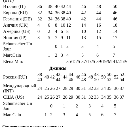
(INT)
Италия (IT)
36
38
40
42
44
46
48
50
Европа (EU)
32
34
36
38
40
42
44
46
Германия (DE)
32
34
36
38
40
42
44
46
Англия (UK)
4
6
8
10
12
14
16
18
Америка (US)
0
2
4
6
8
10
12
14
Япония (JP)
3
5
7
9
11
13
15
17
Schumacher Un
0
1
2
3
4
5
Jour
MarcCain
1
2
3
4
5
6
7
Elena Miro
35/15/S
37/17/S
39/19/M
41/21/
Джинсы
38-
42-
44-
46-
48-
50-
52-
Россия (RU)
40
42
44
46
48
50
52
40
44
46
48
50
52
54
Международный
24
25
26
27
28
29
30
31
32
33
34
35
36
37
(INT)
США (US)
24
25
26
27
28
29
30
31
32
33
34
35
36
37
Schumacher Un
0
1
2
3
4
5
Jour
MarcCain
1
2
3
4
5
6
7
Определение размера одежды