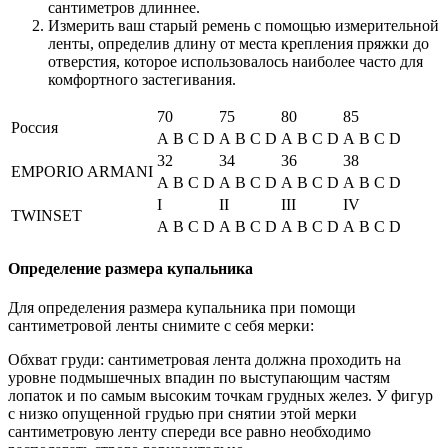
сантиметров длиннее.
Измерить ваш старый ремень с помощью измерительной
ленты, определив длину от места крепления пряжки до
отверстия, которое использовалось наиболее часто для
комфортного застегивания.
70
75
80
85
Россия
A
B
C
D
A
B
C
D
A
B
C
D
A
B
C
D
32
34
36
38
EMPORIO ARMANI
A
B
C
D
A
B
C
D
A
B
C
D
A
B
C
D
I
II
III
IV
TWINSET
A
B
C
D
A
B
C
D
A
B
C
D
A
B
C
D
Определение размера купальника
Для определения размера купальника при помощи
сантиметровой ленты снимите с себя мерки:
Обхват груди: сантиметровая лента должна проходить на
уровне подмышечных впадин по выступающим частям
лопаток и по самым высоким точкам грудных желез. У фигур
с низко опущенной грудью при снятии этой мерки
сантиметровую ленту спереди все равно необходимо