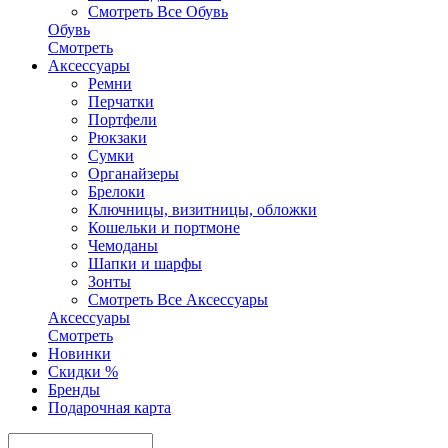
Смотреть Все Обувь
Обувь
Смотреть
Аксесcуары
Ремни
Перчатки
Портфели
Рюкзаки
Сумки
Органайзеры
Брелоки
Ключницы, визитницы, обложки
Кошельки и портмоне
Чемоданы
Шапки и шарфы
Зонты
Смотреть Все Аксесcуары
Аксесcуары
Смотреть
Новинки
Скидки %
Бренды
Подарочная карта