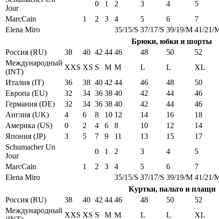
0
1
2
3
4
5
Jour
MarcCain
1
2
3
4
5
6
7
Elena Miro
35/15/S
37/17/S
39/19/M
41/21/
Брюки, юбки и шорты
Россия (RU)
38
40
42
44
46
48
50
52
Международный
XXS
XS
S
M
M
L
L
XL
(INT)
Италия (IT)
36
38
40
42
44
46
48
50
Европа (EU)
32
34
36
38
40
42
44
46
Германия (DE)
32
34
36
38
40
42
44
46
Англия (UK)
4
6
8
10
12
14
16
18
Америка (US)
0
2
4
6
8
10
12
14
Япония (JP)
3
5
7
9
11
13
15
17
Schumacher Un
0
1
2
3
4
5
Jour
MarcCain
1
2
3
4
5
6
7
Elena Miro
35/15/S
37/17/S
39/19/M
41/21/
Куртки, пальто и плащи
Россия (RU)
38
40
42
44
46
48
50
52
Международный
XXS
XS
S
M
M
L
L
XL