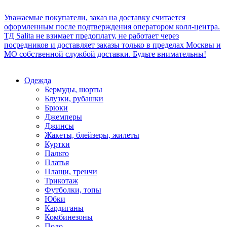
Уважаемые покупатели, заказ на доставку считается
оформленным после подтверждения оператором колл-центра.
ТД Salita не взимает предоплату, не работает через
посредников и доставляет заказы только в пределах Москвы и
МО собственной службой доставки. Будьте внимательны!
Одежда
Бермуды, шорты
Блузки, рубашки
Брюки
Джемперы
Джинсы
Жакеты, блейзеры, жилеты
Куртки
Пальто
Платья
Плащи, тренчи
Трикотаж
Футболки, топы
Юбки
Кардиганы
Комбинезоны
Поло