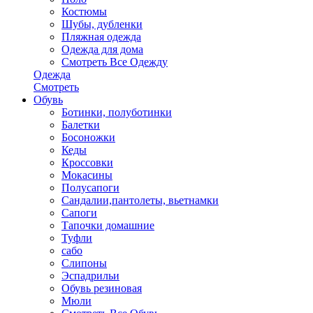
Костюмы
Шубы, дубленки
Пляжная одежда
Одежда для дома
Смотреть Все Одежду
Одежда
Смотреть
Обувь
Ботинки, полуботинки
Балетки
Босоножки
Кеды
Кроссовки
Мокасины
Полусапоги
Сандалии,пантолеты, вьетнамки
Сапоги
Тапочки домашние
Туфли
сабо
Слипоны
Эспадрильи
Обувь резиновая
Мюли