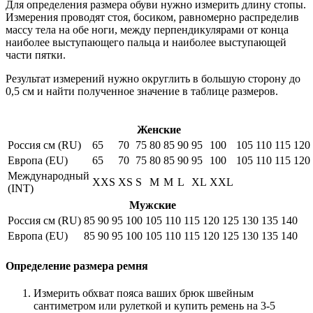
Для определения размера обуви нужно измерить длину стопы.
Измерения проводят стоя, босиком, равномерно распределив
массу тела на обе ноги, между перпендикулярами от конца
наиболее выступающего пальца и наиболее выступающей
части пятки.
Результат измерений нужно округлить в большую сторону до
0,5 см и найти полученное значение в таблице размеров.
Женские
Россия см (RU)
65
70
75
80
85
90
95
100
105
110
115
120
Европа (EU)
65
70
75
80
85
90
95
100
105
110
115
120
Международный
XXS
XS
S
M
M
L
XL
XXL
(INT)
Мужские
Россия см (RU)
85
90
95
100
105
110
115
120
125
130
135
140
Европа (EU)
85
90
95
100
105
110
115
120
125
130
135
140
Определение размера ремня
Измерить обхват пояса ваших брюк швейным
сантиметром или рулеткой и купить ремень на 3-5