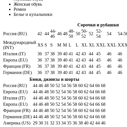
Женская обувь
Ремни
Белье и купальники
Сорочки и рубашки
44-
48-
50-
52-
Россия (RU)
42
44
46
48
50
52
54
54-5
46
50
52
54
Международный
XS
S
S
M
M
L
L
XL
XL
XXL
XXL
XX
(INT)
Италия (IT)
36
37
38
39
40
41
42
43
44
45
46
46
Европа (EU)
36
37
38
39
40
41
42
43
44
45
46
46
Франция (FR)
36
37
38
39
40
41
42
43
44
45
46
46
Германия (DE)
36
37
38
39
40
41
42
43
44
45
46
46
Бюки, джинсы и шорты
Россия (RU)
44
46
48
50
52
54
56
58
60
62
64
66
68
Европа (EU)
44
46
48
50
52
54
56
58
60
62
64
66
68
Италия (IT)
44
46
48
50
52
54
56
58
60
62
64
66
68
Европа (EU)
44
46
48
50
52
54
56
58
60
62
64
66
68
Франция (FR)
44
46
48
50
52
54
56
58
60
62
64
66
68
Германия (DE)
44
46
48
50
52
54
56
58
60
62
64
66
68
Америка (US)
29
30
31
32
33
34
35
36
38
40
42
44
46