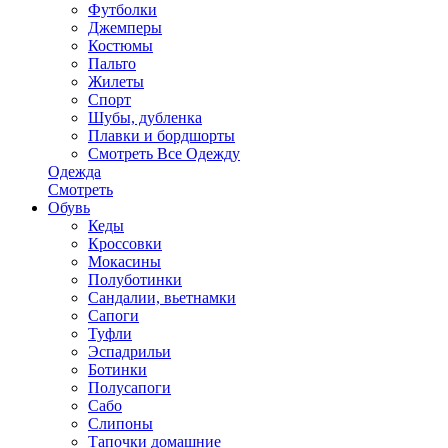
Футболки
Джемперы
Костюмы
Пальто
Жилеты
Спорт
Шубы, дубленка
Плавки и бордшорты
Смотреть Все Одежду
Одежда
Смотреть
Обувь
Кеды
Кроссовки
Мокасины
Полуботинки
Сандалии, вьетнамки
Сапоги
Туфли
Эспадрильи
Ботинки
Полусапоги
Сабо
Слипоны
Тапочки домашние