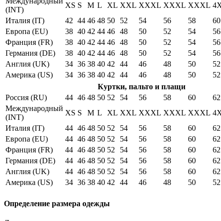
Международный
XS
S
M
L
XL
XXL
XXXL
XXXL
XXXL
4
(INT)
Италия (IT)
42
44
46
48
50
52
54
56
58
60
Европа (EU)
38
40
42
44
46
48
50
52
54
56
Франция (FR)
38
40
42
44
46
48
50
52
54
56
Германия (DE)
38
40
42
44
46
48
50
52
54
56
Англия (UK)
34
36
38
40
42
44
46
48
50
52
Америка (US)
34
36
38
40
42
44
46
48
50
52
Куртки, пальто и плащи
Россия (RU)
44
46
48
50
52
54
56
58
60
62
Международный
XS
S
M
L
XL
XXL
XXXL
XXXL
XXXL
4
(INT)
Италия (IT)
44
46
48
50
52
54
56
58
60
62
Европа (EU)
44
46
48
50
52
54
56
58
60
62
Франция (FR)
44
46
48
50
52
54
56
58
60
62
Германия (DE)
44
46
48
50
52
54
56
58
60
62
Англия (UK)
44
46
48
50
52
54
56
58
60
62
Америка (US)
34
36
38
40
42
44
46
48
50
52
Определение размера одежды