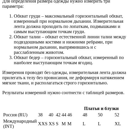
Для определения размера одежды нужно измерить три
параметра:
Обхват груди – максимальный горизонтальный обхват,
измеренный при нормальном дыхании. Измерительная
лента должна проходить по лопаткам, подмышками и
самым выступающим точкам груди.
Обхват талии – обхват естественной линии талии между
подвздошными костями и нижними ребрами, при
нормальном дыхании, выпрямившись и с
расслабленным животом.
Обхват бедер – горизонтальный обхват, измеренный по
наиболее выступающим точкам ягодиц.
Измерения проводят без одежды, измерительная лента должна
прилегать к телу без провисания, не деформируя натяжением
мягкие ткани, и располагаться строго горизонтально.
Результаты измерений нужно соотнести с таблицей размеров.
Платья и блузки
Россия (RU)
38
40
42
44
46
48
50
52
Международный
XXS
XS
S
M
M
L
L
XL
(INT)