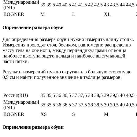
Международный
39
39,5
40
40,5
41
41,5
42
42,5
43
43,5
44
44,5
(INT)
BOGNER
M
L
XL
Определение размера обуви
Для определения размера обуви нужно измерить длину стопы.
Измерения проводят стоя, босиком, равномерно распределив
массу тела на обе ноги, между перпендикулярами от конца
наиболее выступающего пальца и наиболее выступающей
части пятки.
Результат измерений нужно округлить в большую сторону до
0,5 см и найти полученное значение в таблице размеров.
Россия(RU)
35
35,5
36
36,5
37
37,5
38
38,5
39
39,5
40
40,5
Международный
35
35,5
36
36,5
37
37,5
38
38,5
39
39,5
40
40,5
(INT)
BOGNER
XS
S
M
Определение размера обуви