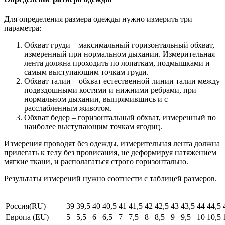
Для определения размера одежды нужно измерить три
параметра:
Обхват груди – максимальный горизонтальный обхват,
измеренный при нормальном дыхании. Измерительная
лента должна проходить по лопаткам, подмышками и
самым выступающим точкам груди.
Обхват талии – обхват естественной линии талии между
подвздошными костями и нижними ребрами, при
нормальном дыхании, выпрямившись и с
расслабленным животом.
Обхват бедер – горизонтальный обхват, измеренный по
наиболее выступающим точкам ягодиц.
Измерения проводят без одежды, измерительная лента должна
прилегать к телу без провисания, не деформируя натяжением
мягкие ткани, и располагаться строго горизонтально.
Результаты измерений нужно соотнести с таблицей размеров.
Россия(RU)
39
39,5
40
40,5
41
41,5
42
42,5
43
43,5
44
44,5
Европа (EU)
5
5,5
6
6,5
7
7,5
8
8,5
9
9,5
10
10,5