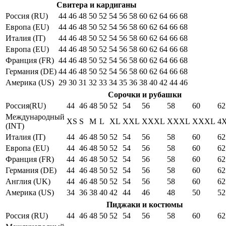
Свитера и кардиганы
Россия (RU)
44
46
48
50
52
54
56
58
60
62
64
66
68
Европа (EU)
44
46
48
50
52
54
56
58
60
62
64
66
68
Италия (IT)
44
46
48
50
52
54
56
58
60
62
64
66
68
Европа (EU)
44
46
48
50
52
54
56
58
60
62
64
66
68
Франция (FR)
44
46
48
50
52
54
56
58
60
62
64
66
68
Германия (DE)
44
46
48
50
52
54
56
58
60
62
64
66
68
Америка (US)
29
30
31
32
33
34
35
36
38
40
42
44
46
Сорочки и рубашки
Россия(RU)
44
46
48
50
52
54
56
58
60
62
Международный
XS
S
M
L
XL
XXL
XXXL
XXXL
XXXL
4
(INT)
Италия (IT)
44
46
48
50
52
54
56
58
60
62
Европа (EU)
44
46
48
50
52
54
56
58
60
62
Франция (FR)
44
46
48
50
52
54
56
58
60
62
Германия (DE)
44
46
48
50
52
54
56
58
60
62
Англия (UK)
44
46
48
50
52
54
56
58
60
62
Америка (US)
34
36
38
40
42
44
46
48
50
52
Пиджаки и костюмы
Россия (RU)
44
46
48
50
52
54
56
58
60
62