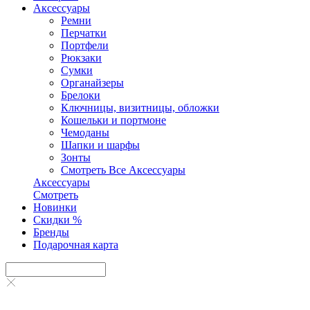
Аксесcуары
Ремни
Перчатки
Портфели
Рюкзаки
Сумки
Органайзеры
Брелоки
Ключницы, визитницы, обложки
Кошельки и портмоне
Чемоданы
Шапки и шарфы
Зонты
Смотреть Все Аксесcуары
Аксесcуары
Смотреть
Новинки
Скидки %
Бренды
Подарочная карта