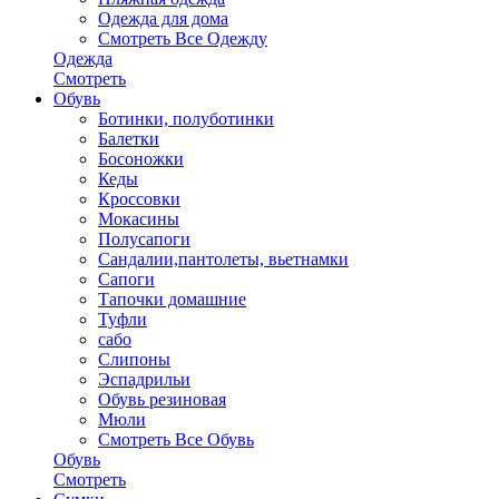
Одежда для дома
Смотреть Все Одежду
Одежда
Смотреть
Обувь
Ботинки, полуботинки
Балетки
Босоножки
Кеды
Кроссовки
Мокасины
Полусапоги
Сандалии,пантолеты, вьетнамки
Сапоги
Тапочки домашние
Туфли
сабо
Слипоны
Эспадрильи
Обувь резиновая
Мюли
Смотреть Все Обувь
Обувь
Смотреть