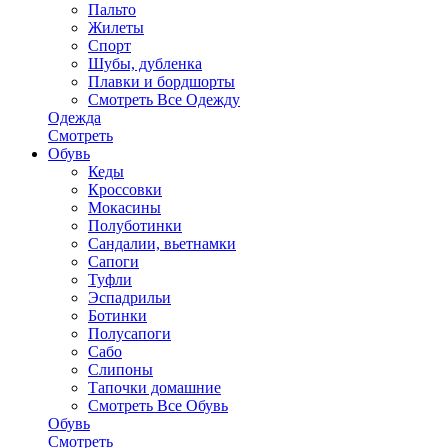
Пальто
Жилеты
Спорт
Шубы, дубленка
Плавки и бордшорты
Смотреть Все Одежду
Одежда
Смотреть
Обувь
Кеды
Кроссовки
Мокасины
Полуботинки
Сандалии, вьетнамки
Сапоги
Туфли
Эспадрильи
Ботинки
Полусапоги
Сабо
Слипоны
Тапочки домашние
Смотреть Все Обувь
Обувь
Смотреть