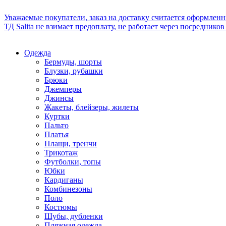
Уважаемые покупатели, заказ на доставку считается оформлен
ТД Salita не взимает предоплату, не работает через посредник
Одежда
Бермуды, шорты
Блузки, рубашки
Брюки
Джемперы
Джинсы
Жакеты, блейзеры, жилеты
Куртки
Пальто
Платья
Плащи, тренчи
Трикотаж
Футболки, топы
Юбки
Кардиганы
Комбинезоны
Поло
Костюмы
Шубы, дубленки
Пляжная одежда