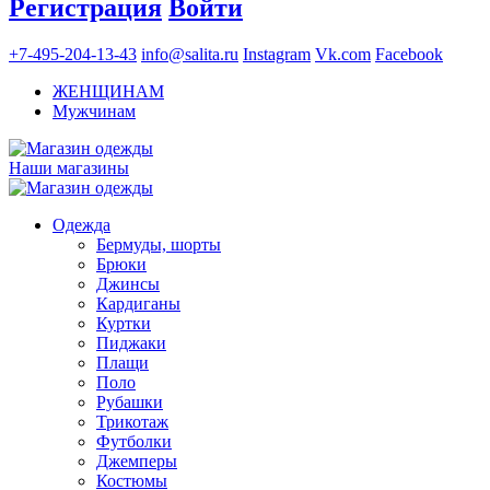
Регистрация
Войти
+7-495-204-13-43
info@salita.ru
Instagram
Vk.com
Facebook
ЖЕНЩИНАМ
Мужчинам
Наши магазины
Одежда
Бермуды, шорты
Брюки
Джинсы
Кардиганы
Куртки
Пиджаки
Плащи
Поло
Рубашки
Трикотаж
Футболки
Джемперы
Костюмы