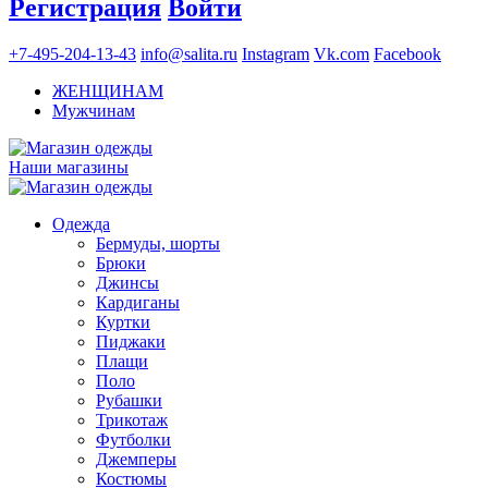
Регистрация
Войти
+7-495-204-13-43
info@salita.ru
Instagram
Vk.com
Facebook
ЖЕНЩИНАМ
Мужчинам
Наши магазины
Одежда
Бермуды, шорты
Брюки
Джинсы
Кардиганы
Куртки
Пиджаки
Плащи
Поло
Рубашки
Трикотаж
Футболки
Джемперы
Костюмы