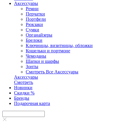
Аксесcуары
Ремни
Перчатки
Портфели
Рюкзаки
Сумки
Органайзеры
Брелоки
Ключницы, визитницы, обложки
Кошельки и портмоне
Чемоданы
Шапки и шарфы
Зонты
Смотреть Все Аксесcуары
Аксесcуары
Смотреть
Новинки
Скидки %
Бренды
Подарочная карта