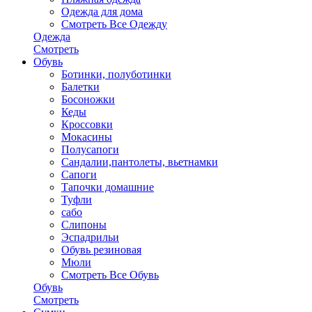
Одежда для дома
Смотреть Все Одежду
Одежда
Смотреть
Обувь
Ботинки, полуботинки
Балетки
Босоножки
Кеды
Кроссовки
Мокасины
Полусапоги
Сандалии,пантолеты, вьетнамки
Сапоги
Тапочки домашние
Туфли
сабо
Слипоны
Эспадрильи
Обувь резиновая
Мюли
Смотреть Все Обувь
Обувь
Смотреть