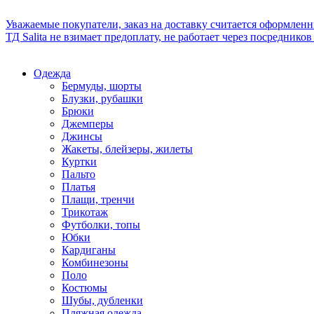
Уважаемые покупатели, заказ на доставку считается оформлен
ТД Salita не взимает предоплату, не работает через посредник
Одежда
Бермуды, шорты
Блузки, рубашки
Брюки
Джемперы
Джинсы
Жакеты, блейзеры, жилеты
Куртки
Пальто
Платья
Плащи, тренчи
Трикотаж
Футболки, топы
Юбки
Кардиганы
Комбинезоны
Поло
Костюмы
Шубы, дубленки
Пляжная одежда