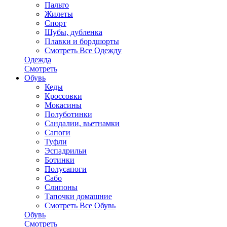
Пальто
Жилеты
Спорт
Шубы, дубленка
Плавки и бордшорты
Смотреть Все Одежду
Одежда
Смотреть
Обувь
Кеды
Кроссовки
Мокасины
Полуботинки
Сандалии, вьетнамки
Сапоги
Туфли
Эспадрильи
Ботинки
Полусапоги
Сабо
Слипоны
Тапочки домашние
Смотреть Все Обувь
Обувь
Смотреть