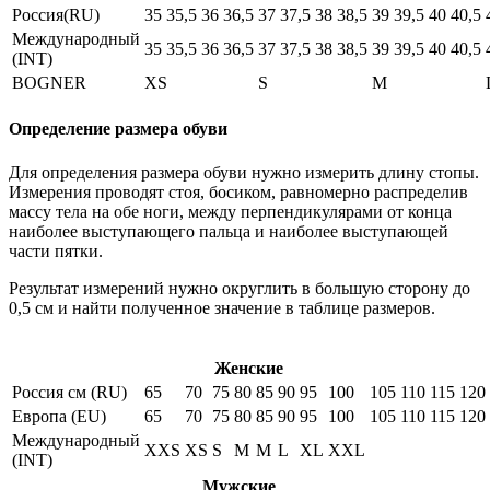
Россия(RU)
35
35,5
36
36,5
37
37,5
38
38,5
39
39,5
40
40,5
Международный
35
35,5
36
36,5
37
37,5
38
38,5
39
39,5
40
40,5
(INT)
BOGNER
XS
S
M
Определение размера обуви
Для определения размера обуви нужно измерить длину стопы.
Измерения проводят стоя, босиком, равномерно распределив
массу тела на обе ноги, между перпендикулярами от конца
наиболее выступающего пальца и наиболее выступающей
части пятки.
Результат измерений нужно округлить в большую сторону до
0,5 см и найти полученное значение в таблице размеров.
Женские
Россия см (RU)
65
70
75
80
85
90
95
100
105
110
115
120
Европа (EU)
65
70
75
80
85
90
95
100
105
110
115
120
Международный
XXS
XS
S
M
M
L
XL
XXL
(INT)
Мужские