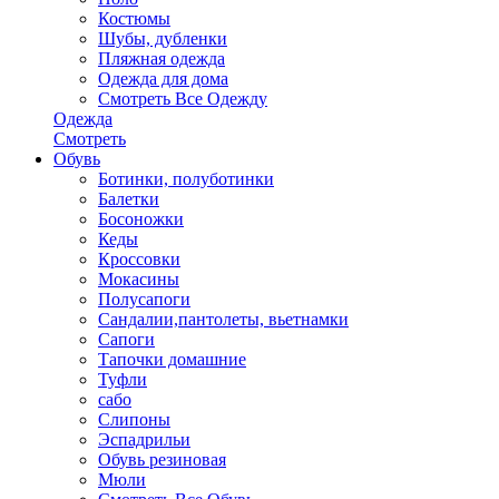
Костюмы
Шубы, дубленки
Пляжная одежда
Одежда для дома
Смотреть Все Одежду
Одежда
Смотреть
Обувь
Ботинки, полуботинки
Балетки
Босоножки
Кеды
Кроссовки
Мокасины
Полусапоги
Сандалии,пантолеты, вьетнамки
Сапоги
Тапочки домашние
Туфли
сабо
Слипоны
Эспадрильи
Обувь резиновая
Мюли