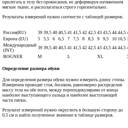
прилегать к телу без провисания, не деформируя натяжением
мягкие ткани, и располагаться строго горизонтально.
Результаты измерений нужно соотнести с таблицей размеров.
Россия(RU)
39
39,5
40
40,5
41
41,5
42
42,5
43
43,5
44
44,5
Европа (EU)
5
5,5
6
6,5
7
7,5
8
8,5
9
9,5
10
10,5
Международный
39
39,5
40
40,5
41
41,5
42
42,5
43
43,5
44
44,5
(INT)
BOGNER
M
L
XL
Определение размера обуви
Для определения размера обуви нужно измерить длину стопы.
Измерения проводят стоя, босиком, равномерно распределив
массу тела на обе ноги, между перпендикулярами от конца
наиболее выступающего пальца и наиболее выступающей
части пятки.
Результат измерений нужно округлить в большую сторону до
0,5 см и найти полученное значение в таблице размеров.