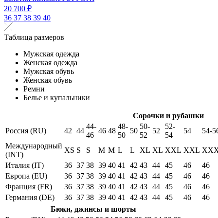
20 700 ₽
36
37
38
39
40
Таблица размеров
Мужская одежда
Женская одежда
Мужская обувь
Женская обувь
Ремни
Белье и купальники
Сорочки и рубашки
44-
48-
50-
52-
Россия (RU)
42
44
46
48
50
52
54
54-5
46
50
52
54
Международный
XS
S
S
M
M
L
L
XL
XL
XXL
XXL
XX
(INT)
Италия (IT)
36
37
38
39
40
41
42
43
44
45
46
46
Европа (EU)
36
37
38
39
40
41
42
43
44
45
46
46
Франция (FR)
36
37
38
39
40
41
42
43
44
45
46
46
Германия (DE)
36
37
38
39
40
41
42
43
44
45
46
46
Бюки, джинсы и шорты