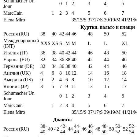
Schumacher Un
0
1
2
3
4
5
Jour
MarcCain
1
2
3
4
5
6
7
Elena Miro
35/15/S
37/17/S
39/19/M
41/21/
Куртки, пальто и плащи
Россия (RU)
38
40
42
44
46
48
50
52
Международный
XXS
XS
S
M
M
L
L
XL
(INT)
Италия (IT)
36
38
40
42
44
46
48
50
Европа (EU)
32
34
36
38
40
42
44
46
Германия (DE)
32
34
36
38
40
42
44
46
Англия (UK)
4
6
8
10
12
14
16
18
Америка (US)
0
2
4
6
8
10
12
14
Япония (JP)
3
5
7
9
11
13
15
17
Schumacher Un
0
1
2
3
4
5
Jour
MarcCain
1
2
3
4
5
6
7
Elena Miro
35/15/S
37/17/S
39/19/M
41/21/
Джинсы
38-
42-
44-
46-
48-
50-
52-
Россия (RU)
40
42
44
46
48
50
52
40
44
46
48
50
52
54