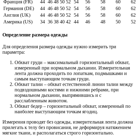
Франция (FR)
44
46
48
50
52
54
56
58
60
62
Германия (DE)
44
46
48
50
52
54
56
58
60
62
Англия (UK)
44
46
48
50
52
54
56
58
60
62
Америка (US)
34
36
38
40
42
44
46
48
50
52
Определение размера одежды
Для определения размера одежды нужно измерить три
параметра:
Обхват груди – максимальный горизонтальный обхват,
измеренный при нормальном дыхании. Измерительная
лента должна проходить по лопаткам, подмышками и
самым выступающим точкам груди.
Обхват талии – обхват естественной линии талии между
подвздошными костями и нижними ребрами, при
нормальном дыхании, выпрямившись и с
расслабленным животом.
Обхват бедер – горизонтальный обхват, измеренный по
наиболее выступающим точкам ягодиц.
Измерения проводят без одежды, измерительная лента должна
прилегать к телу без провисания, не деформируя натяжением
мягкие ткани, и располагаться строго горизонтально.