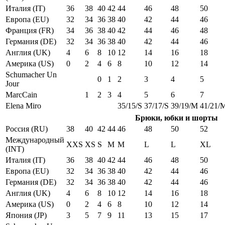
Италия (IT)
36
38
40
42
44
46
48
50
Европа (EU)
32
34
36
38
40
42
44
46
Франция (FR)
34
36
38
40
42
44
46
48
Германия (DE)
32
34
36
38
40
42
44
46
Англия (UK)
4
6
8
10
12
14
16
18
Америка (US)
0
2
4
6
8
10
12
14
Schumacher Un
0
1
2
3
4
5
Jour
MarcCain
1
2
3
4
5
6
7
Elena Miro
35/15/S
37/17/S
39/19/M
41/21/
Брюки, юбки и шорты
Россия (RU)
38
40
42
44
46
48
50
52
Международный
XXS
XS
S
M
M
L
L
XL
(INT)
Италия (IT)
36
38
40
42
44
46
48
50
Европа (EU)
32
34
36
38
40
42
44
46
Германия (DE)
32
34
36
38
40
42
44
46
Англия (UK)
4
6
8
10
12
14
16
18
Америка (US)
0
2
4
6
8
10
12
14
Япония (JP)
3
5
7
9
11
13
15
17