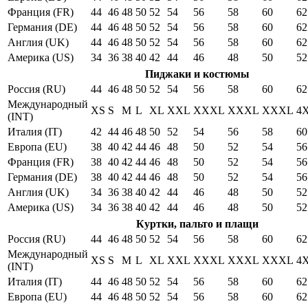
Франция (FR)
44
46
48
50
52
54
56
58
60
62
Германия (DE)
44
46
48
50
52
54
56
58
60
62
Англия (UK)
44
46
48
50
52
54
56
58
60
62
Америка (US)
34
36
38
40
42
44
46
48
50
52
Пиджаки и костюмы
Россия (RU)
44
46
48
50
52
54
56
58
60
62
Международный
XS
S
M
L
XL
XXL
XXXL
XXXL
XXXL
4
(INT)
Италия (IT)
42
44
46
48
50
52
54
56
58
60
Европа (EU)
38
40
42
44
46
48
50
52
54
56
Франция (FR)
38
40
42
44
46
48
50
52
54
56
Германия (DE)
38
40
42
44
46
48
50
52
54
56
Англия (UK)
34
36
38
40
42
44
46
48
50
52
Америка (US)
34
36
38
40
42
44
46
48
50
52
Куртки, пальто и плащи
Россия (RU)
44
46
48
50
52
54
56
58
60
62
Международный
XS
S
M
L
XL
XXL
XXXL
XXXL
XXXL
4
(INT)
Италия (IT)
44
46
48
50
52
54
56
58
60
62
Европа (EU)
44
46
48
50
52
54
56
58
60
62