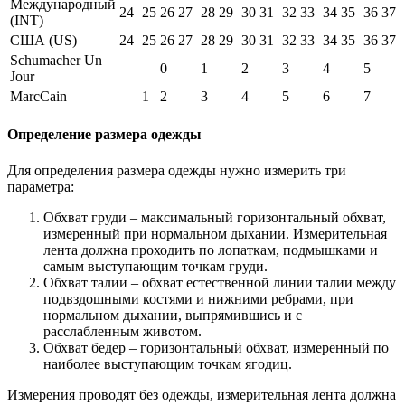
Международный
24
25
26
27
28
29
30
31
32
33
34
35
36
37
(INT)
США (US)
24
25
26
27
28
29
30
31
32
33
34
35
36
37
Schumacher Un
0
1
2
3
4
5
Jour
MarcCain
1
2
3
4
5
6
7
Определение размера одежды
Для определения размера одежды нужно измерить три
параметра:
Обхват груди – максимальный горизонтальный обхват,
измеренный при нормальном дыхании. Измерительная
лента должна проходить по лопаткам, подмышками и
самым выступающим точкам груди.
Обхват талии – обхват естественной линии талии между
подвздошными костями и нижними ребрами, при
нормальном дыхании, выпрямившись и с
расслабленным животом.
Обхват бедер – горизонтальный обхват, измеренный по
наиболее выступающим точкам ягодиц.
Измерения проводят без одежды, измерительная лента должна