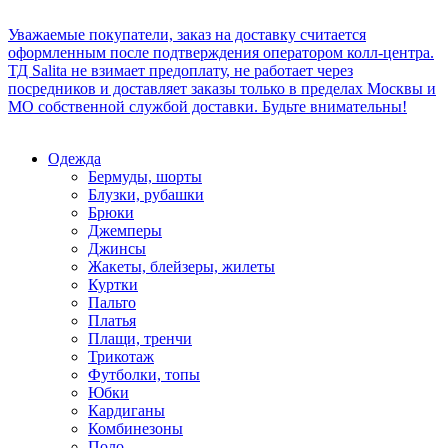
Уважаемые покупатели, заказ на доставку считается
оформленным после подтверждения оператором колл-центра.
ТД Salita не взимает предоплату, не работает через
посредников и доставляет заказы только в пределах Москвы и
МО собственной службой доставки. Будьте внимательны!
Одежда
Бермуды, шорты
Блузки, рубашки
Брюки
Джемперы
Джинсы
Жакеты, блейзеры, жилеты
Куртки
Пальто
Платья
Плащи, тренчи
Трикотаж
Футболки, топы
Юбки
Кардиганы
Комбинезоны
Поло