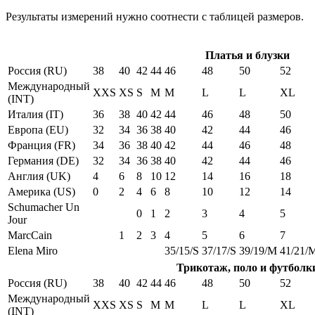
Результаты измерений нужно соотнести с таблицей размеров.
Платья и блузки
Россия (RU)
38
40
42
44
46
48
50
52
Международный
XXS
XS
S
M
M
L
L
XL
(INT)
Италия (IT)
36
38
40
42
44
46
48
50
Европа (EU)
32
34
36
38
40
42
44
46
Франция (FR)
34
36
38
40
42
44
46
48
Германия (DE)
32
34
36
38
40
42
44
46
Англия (UK)
4
6
8
10
12
14
16
18
Америка (US)
0
2
4
6
8
10
12
14
Schumacher Un
0
1
2
3
4
5
Jour
MarcCain
1
2
3
4
5
6
7
Elena Miro
35/15/S
37/17/S
39/19/M
41/21/
Трикотаж, поло и футболк
Россия (RU)
38
40
42
44
46
48
50
52
Международный
XXS
XS
S
M
M
L
L
XL
(INT)