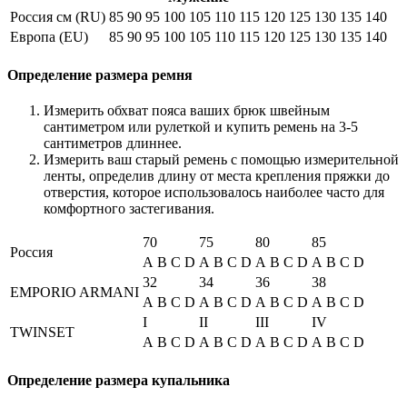
Россия см (RU)
85
90
95
100
105
110
115
120
125
130
135
140
Европа (EU)
85
90
95
100
105
110
115
120
125
130
135
140
Определение размера ремня
Измерить обхват пояса ваших брюк швейным
сантиметром или рулеткой и купить ремень на 3-5
сантиметров длиннее.
Измерить ваш старый ремень с помощью измерительной
ленты, определив длину от места крепления пряжки до
отверстия, которое использовалось наиболее часто для
комфортного застегивания.
70
75
80
85
Россия
A
B
C
D
A
B
C
D
A
B
C
D
A
B
C
D
32
34
36
38
EMPORIO ARMANI
A
B
C
D
A
B
C
D
A
B
C
D
A
B
C
D
I
II
III
IV
TWINSET
A
B
C
D
A
B
C
D
A
B
C
D
A
B
C
D
Определение размера купальника