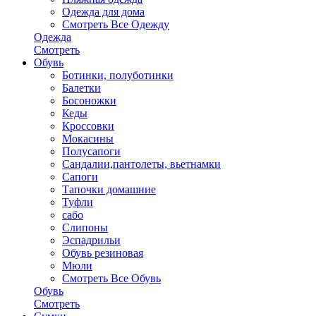
Одежда для дома
Смотреть Все Одежду
Одежда
Смотреть
Обувь
Ботинки, полуботинки
Балетки
Босоножки
Кеды
Кроссовки
Мокасины
Полусапоги
Сандалии,пантолеты, вьетнамки
Сапоги
Тапочки домашние
Туфли
сабо
Слипоны
Эспадрильи
Обувь резиновая
Мюли
Смотреть Все Обувь
Обувь
Смотреть