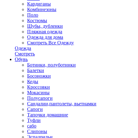
Кардиганы
Комбинезоны
Поло
Костюмы
Шубы, дубленки
Пляжная одежда
Одежда для дома
Смотреть Все Одежду
Одежда
Смотреть
Обувь
Ботинки, полуботинки
Балетки
Босоножки
Кеды
Кроссовки
Мокасины
Полусапоги
Сандалии,пантолеты, вьетнамки
Сапоги
Тапочки домашние
Туфли
сабо
Слипоны
Эспадрильи