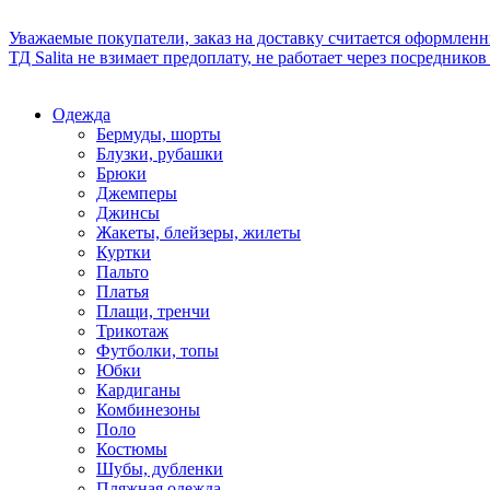
Уважаемые покупатели, заказ на доставку считается оформлен
ТД Salita не взимает предоплату, не работает через посредник
Одежда
Бермуды, шорты
Блузки, рубашки
Брюки
Джемперы
Джинсы
Жакеты, блейзеры, жилеты
Куртки
Пальто
Платья
Плащи, тренчи
Трикотаж
Футболки, топы
Юбки
Кардиганы
Комбинезоны
Поло
Костюмы
Шубы, дубленки
Пляжная одежда