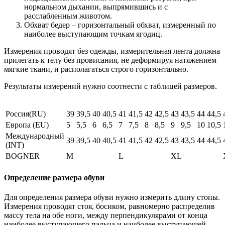
нормальном дыхании, выпрямившись и с
расслабленным животом.
Обхват бедер – горизонтальный обхват, измеренный по
наиболее выступающим точкам ягодиц.
Измерения проводят без одежды, измерительная лента должна
прилегать к телу без провисания, не деформируя натяжением
мягкие ткани, и располагаться строго горизонтально.
Результаты измерений нужно соотнести с таблицей размеров.
Россия(RU)
39
39,5
40
40,5
41
41,5
42
42,5
43
43,5
44
44,5
Европа (EU)
5
5,5
6
6,5
7
7,5
8
8,5
9
9,5
10
10,5
Международный
39
39,5
40
40,5
41
41,5
42
42,5
43
43,5
44
44,5
(INT)
BOGNER
M
L
XL
Определение размера обуви
Для определения размера обуви нужно измерить длину стопы.
Измерения проводят стоя, босиком, равномерно распределив
массу тела на обе ноги, между перпендикулярами от конца
наиболее выступающего пальца и наиболее выступающей