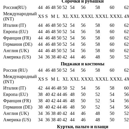
Сорочки и рубашки
Россия(RU)
44
46
48
50
52
54
56
58
60
62
Международный
XS
S
M
L
XL
XXL
XXXL
XXXL
XXXL
4
(INT)
Италия (IT)
44
46
48
50
52
54
56
58
60
62
Европа (EU)
44
46
48
50
52
54
56
58
60
62
Франция (FR)
44
46
48
50
52
54
56
58
60
62
Германия (DE)
44
46
48
50
52
54
56
58
60
62
Англия (UK)
44
46
48
50
52
54
56
58
60
62
Америка (US)
34
36
38
40
42
44
46
48
50
52
Пиджаки и костюмы
Россия (RU)
44
46
48
50
52
54
56
58
60
62
Международный
XS
S
M
L
XL
XXL
XXXL
XXXL
XXXL
4
(INT)
Италия (IT)
42
44
46
48
50
52
54
56
58
60
Европа (EU)
38
40
42
44
46
48
50
52
54
56
Франция (FR)
38
40
42
44
46
48
50
52
54
56
Германия (DE)
38
40
42
44
46
48
50
52
54
56
Англия (UK)
34
36
38
40
42
44
46
48
50
52
Америка (US)
34
36
38
40
42
44
46
48
50
52
Куртки, пальто и плащи