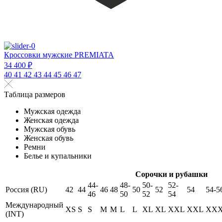
Кроссовки мужские PREMIATA
34 400 ₽
40
41
42
43
44
45
46
47
Таблица размеров
Мужская одежда
Женская одежда
Мужская обувь
Женская обувь
Ремни
Белье и купальники
Сорочки и рубашки
44-
48-
50-
52-
Россия (RU)
42
44
46
48
50
52
54
54-5
46
50
52
54
Международный
XS
S
S
M
M
L
L
XL
XL
XXL
XXL
XX
(INT)