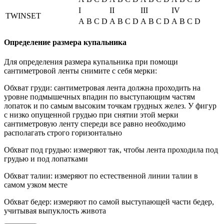
I
II
III
IV
TWINSET
A
B
C
D
A
B
C
D
A
B
C
D
A
B
C
D
Определение размера купальника
Для определения размера купальника при помощи
сантиметровой ленты снимите с себя мерки:
Обхват груди: сантиметровая лента должна проходить на
уровне подмышечных впадин по выступающим частям
лопаток и по самым высоким точкам грудных желез. У фигур
с низко опущенной грудью при снятии этой мерки
сантиметровую ленту спереди все равно необходимо
располагать строго горизонтально
Обхват под грудью: измеряют так, чтобы лента проходила под
грудью и под лопатками
Обхват талии: измеряют по естественной линии талии в
самом узком месте
Обхват бедер: измеряют по самой выступающей части бедер,
учитывая выпуклость живота