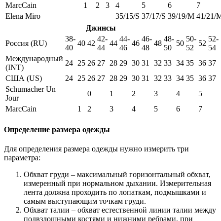
MarcCain
1
2
3
4
5
6
7
Elena Miro
35/15/S
37/17/S
39/19/M
41/21/
Джинсы
38-
42-
44-
46-
48-
50-
52-
Россия (RU)
40
42
44
46
48
50
52
40
44
46
48
50
52
54
Международный
24
25
26
27
28
29
30
31
32
33
34
35
36
37
(INT)
США (US)
24
25
26
27
28
29
30
31
32
33
34
35
36
37
Schumacher Un
0
1
2
3
4
5
Jour
MarcCain
1
2
3
4
5
6
7
Определение размера одежды
Для определения размера одежды нужно измерить три
параметра:
Обхват груди – максимальный горизонтальный обхват,
измеренный при нормальном дыхании. Измерительная
лента должна проходить по лопаткам, подмышками и
самым выступающим точкам груди.
Обхват талии – обхват естественной линии талии между
подвздошными костями и нижними ребрами, при