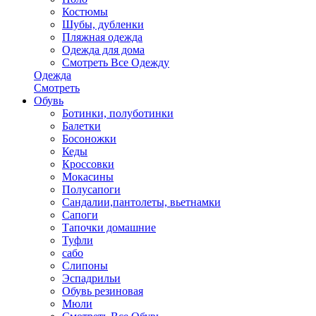
Костюмы
Шубы, дубленки
Пляжная одежда
Одежда для дома
Смотреть Все Одежду
Одежда
Смотреть
Обувь
Ботинки, полуботинки
Балетки
Босоножки
Кеды
Кроссовки
Мокасины
Полусапоги
Сандалии,пантолеты, вьетнамки
Сапоги
Тапочки домашние
Туфли
сабо
Слипоны
Эспадрильи
Обувь резиновая
Мюли