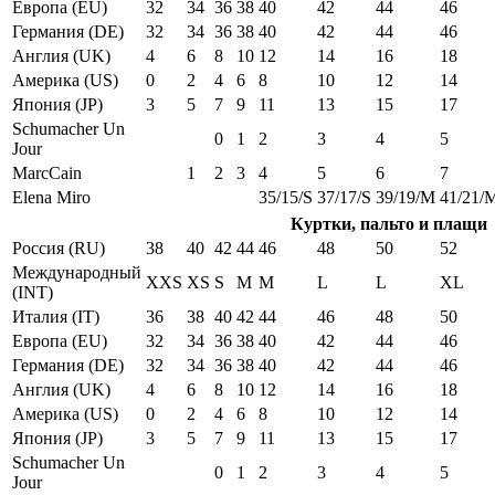
Европа (EU)
32
34
36
38
40
42
44
46
Германия (DE)
32
34
36
38
40
42
44
46
Англия (UK)
4
6
8
10
12
14
16
18
Америка (US)
0
2
4
6
8
10
12
14
Япония (JP)
3
5
7
9
11
13
15
17
Schumacher Un
0
1
2
3
4
5
Jour
MarcCain
1
2
3
4
5
6
7
Elena Miro
35/15/S
37/17/S
39/19/M
41/21/
Куртки, пальто и плащи
Россия (RU)
38
40
42
44
46
48
50
52
Международный
XXS
XS
S
M
M
L
L
XL
(INT)
Италия (IT)
36
38
40
42
44
46
48
50
Европа (EU)
32
34
36
38
40
42
44
46
Германия (DE)
32
34
36
38
40
42
44
46
Англия (UK)
4
6
8
10
12
14
16
18
Америка (US)
0
2
4
6
8
10
12
14
Япония (JP)
3
5
7
9
11
13
15
17
Schumacher Un
0
1
2
3
4
5
Jour