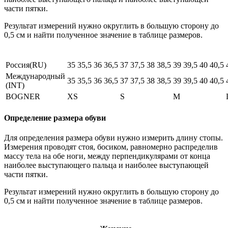
части пятки.
Результат измерений нужно округлить в большую сторону до
0,5 см и найти полученное значение в таблице размеров.
Россия(RU)
35
35,5
36
36,5
37
37,5
38
38,5
39
39,5
40
40,5
Международный
35
35,5
36
36,5
37
37,5
38
38,5
39
39,5
40
40,5
(INT)
BOGNER
XS
S
M
Определение размера обуви
Для определения размера обуви нужно измерить длину стопы.
Измерения проводят стоя, босиком, равномерно распределив
массу тела на обе ноги, между перпендикулярами от конца
наиболее выступающего пальца и наиболее выступающей
части пятки.
Результат измерений нужно округлить в большую сторону до
0,5 см и найти полученное значение в таблице размеров.