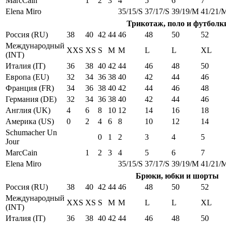
MarcCain
1
2
3
4
5
6
7
Elena Miro
35/15/S
37/17/S
39/19/M
41/21/
Трикотаж, поло и футболк
Россия (RU)
38
40
42
44
46
48
50
52
Международный
XXS
XS
S
M
M
L
L
XL
(INT)
Италия (IT)
36
38
40
42
44
46
48
50
Европа (EU)
32
34
36
38
40
42
44
46
Франция (FR)
34
36
38
40
42
44
46
48
Германия (DE)
32
34
36
38
40
42
44
46
Англия (UK)
4
6
8
10
12
14
16
18
Америка (US)
0
2
4
6
8
10
12
14
Schumacher Un
0
1
2
3
4
5
Jour
MarcCain
1
2
3
4
5
6
7
Elena Miro
35/15/S
37/17/S
39/19/M
41/21/
Брюки, юбки и шорты
Россия (RU)
38
40
42
44
46
48
50
52
Международный
XXS
XS
S
M
M
L
L
XL
(INT)
Италия (IT)
36
38
40
42
44
46
48
50