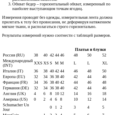
Обхват бедер – горизонтальный обхват, измеренный по
наиболее выступающим точкам ягодиц.
Измерения проводят без одежды, измерительная лента должна
прилегать к телу без провисания, не деформируя натяжением
мягкие ткани, и располагаться строго горизонтально.
Результаты измерений нужно соотнести с таблицей размеров.
Платья и блузки
Россия (RU)
38
40
42
44
46
48
50
52
Международный
XXS
XS
S
M
M
L
L
XL
(INT)
Италия (IT)
36
38
40
42
44
46
48
50
Европа (EU)
32
34
36
38
40
42
44
46
Франция (FR)
34
36
38
40
42
44
46
48
Германия (DE)
32
34
36
38
40
42
44
46
Англия (UK)
4
6
8
10
12
14
16
18
Америка (US)
0
2
4
6
8
10
12
14
Schumacher Un
0
1
2
3
4
5
Jour