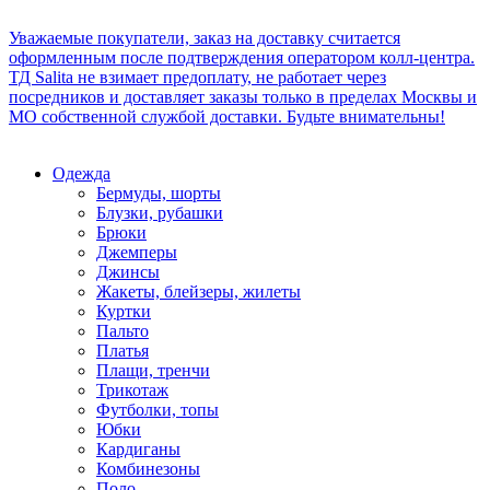
Уважаемые покупатели, заказ на доставку считается
оформленным после подтверждения оператором колл-центра.
ТД Salita не взимает предоплату, не работает через
посредников и доставляет заказы только в пределах Москвы и
МО собственной службой доставки. Будьте внимательны!
Одежда
Бермуды, шорты
Блузки, рубашки
Брюки
Джемперы
Джинсы
Жакеты, блейзеры, жилеты
Куртки
Пальто
Платья
Плащи, тренчи
Трикотаж
Футболки, топы
Юбки
Кардиганы
Комбинезоны
Поло