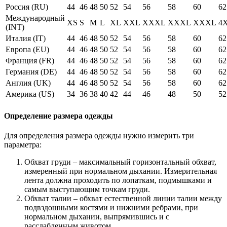
Россия (RU)
44
46
48
50
52
54
56
58
60
62
Международный
XS
S
M
L
XL
XXL
XXXL
XXXL
XXXL
4
(INT)
Италия (IT)
44
46
48
50
52
54
56
58
60
62
Европа (EU)
44
46
48
50
52
54
56
58
60
62
Франция (FR)
44
46
48
50
52
54
56
58
60
62
Германия (DE)
44
46
48
50
52
54
56
58
60
62
Англия (UK)
44
46
48
50
52
54
56
58
60
62
Америка (US)
34
36
38
40
42
44
46
48
50
52
Определение размера одежды
Для определения размера одежды нужно измерить три
параметра:
Обхват груди – максимальный горизонтальный обхват,
измеренный при нормальном дыхании. Измерительная
лента должна проходить по лопаткам, подмышками и
самым выступающим точкам груди.
Обхват талии – обхват естественной линии талии между
подвздошными костями и нижними ребрами, при
нормальном дыхании, выпрямившись и с
расслабленным животом.