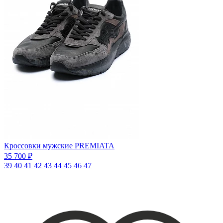
Кроссовки мужские PREMIATA
35 700 ₽
39
40
41
42
43
44
45
46
47