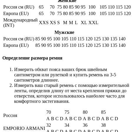
Женские
Россия см (RU)
65
70
75
80
85
90
95
100
105
110
115
120
Европа (EU)
65
70
75
80
85
90
95
100
105
110
115
120
Международный
XXS
XS
S
M
M
L
XL
XXL
(INT)
Мужские
Россия см (RU)
85
90
95
100
105
110
115
120
125
130
135
140
Европа (EU)
85
90
95
100
105
110
115
120
125
130
135
140
Определение размера ремня
Измерить обхват пояса ваших брюк швейным
сантиметром или рулеткой и купить ремень на 3-5
сантиметров длиннее.
Измерить ваш старый ремень с помощью измерительной
ленты, определив длину от места крепления пряжки до
отверстия, которое использовалось наиболее часто для
комфортного застегивания.
70
75
80
85
Россия
A
B
C
D
A
B
C
D
A
B
C
D
A
B
C
D
32
34
36
38
EMPORIO ARMANI
A
B
C
D
A
B
C
D
A
B
C
D
A
B
C
D