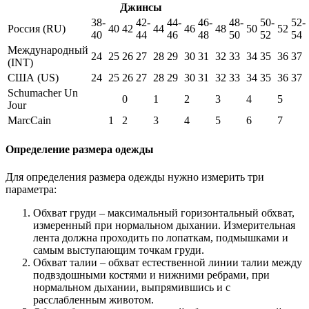
Джинсы
38-
42-
44-
46-
48-
50-
52-
Россия (RU)
40
42
44
46
48
50
52
40
44
46
48
50
52
54
Международный
24
25
26
27
28
29
30
31
32
33
34
35
36
37
(INT)
США (US)
24
25
26
27
28
29
30
31
32
33
34
35
36
37
Schumacher Un
0
1
2
3
4
5
Jour
MarcCain
1
2
3
4
5
6
7
Определение размера одежды
Для определения размера одежды нужно измерить три
параметра:
Обхват груди – максимальный горизонтальный обхват,
измеренный при нормальном дыхании. Измерительная
лента должна проходить по лопаткам, подмышками и
самым выступающим точкам груди.
Обхват талии – обхват естественной линии талии между
подвздошными костями и нижними ребрами, при
нормальном дыхании, выпрямившись и с
расслабленным животом.