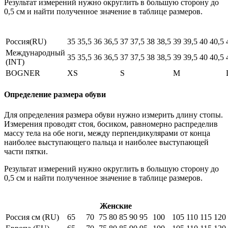
Результат измерений нужно округлить в большую сторону до
0,5 см и найти полученное значение в таблице размеров.
Россия(RU)
35
35,5
36
36,5
37
37,5
38
38,5
39
39,5
40
40,5
Международный
35
35,5
36
36,5
37
37,5
38
38,5
39
39,5
40
40,5
(INT)
BOGNER
XS
S
M
Определение размера обуви
Для определения размера обуви нужно измерить длину стопы.
Измерения проводят стоя, босиком, равномерно распределив
массу тела на обе ноги, между перпендикулярами от конца
наиболее выступающего пальца и наиболее выступающей
части пятки.
Результат измерений нужно округлить в большую сторону до
0,5 см и найти полученное значение в таблице размеров.
Женские
Россия см (RU)
65
70
75
80
85
90
95
100
105
110
115
120