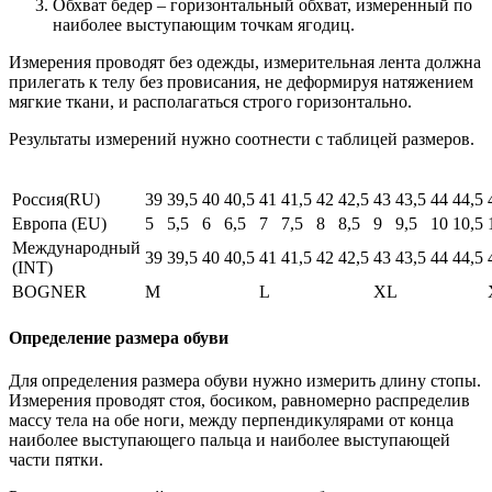
Обхват бедер – горизонтальный обхват, измеренный по
наиболее выступающим точкам ягодиц.
Измерения проводят без одежды, измерительная лента должна
прилегать к телу без провисания, не деформируя натяжением
мягкие ткани, и располагаться строго горизонтально.
Результаты измерений нужно соотнести с таблицей размеров.
Россия(RU)
39
39,5
40
40,5
41
41,5
42
42,5
43
43,5
44
44,5
Европа (EU)
5
5,5
6
6,5
7
7,5
8
8,5
9
9,5
10
10,5
Международный
39
39,5
40
40,5
41
41,5
42
42,5
43
43,5
44
44,5
(INT)
BOGNER
M
L
XL
Определение размера обуви
Для определения размера обуви нужно измерить длину стопы.
Измерения проводят стоя, босиком, равномерно распределив
массу тела на обе ноги, между перпендикулярами от конца
наиболее выступающего пальца и наиболее выступающей
части пятки.