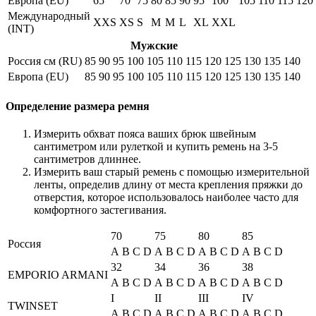
Европа (EU)
65
70
75
80
85
90
95
100
105
110
115
120
Международный
XXS
XS
S
M
M
L
XL
XXL
(INT)
Мужские
Россия см (RU)
85
90
95
100
105
110
115
120
125
130
135
140
Европа (EU)
85
90
95
100
105
110
115
120
125
130
135
140
Определение размера ремня
Измерить обхват пояса ваших брюк швейным
сантиметром или рулеткой и купить ремень на 3-5
сантиметров длиннее.
Измерить ваш старый ремень с помощью измерительной
ленты, определив длину от места крепления пряжки до
отверстия, которое использовалось наиболее часто для
комфортного застегивания.
70
75
80
85
Россия
A
B
C
D
A
B
C
D
A
B
C
D
A
B
C
D
32
34
36
38
EMPORIO ARMANI
A
B
C
D
A
B
C
D
A
B
C
D
A
B
C
D
I
II
III
IV
TWINSET
A
B
C
D
A
B
C
D
A
B
C
D
A
B
C
D