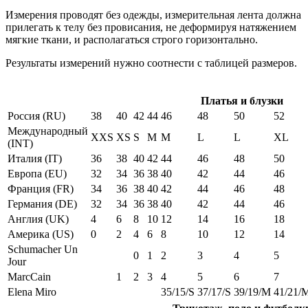
Измерения проводят без одежды, измерительная лента должна
прилегать к телу без провисания, не деформируя натяжением
мягкие ткани, и располагаться строго горизонтально.
Результаты измерений нужно соотнести с таблицей размеров.
Платья и блузки
Россия (RU)
38
40
42
44
46
48
50
52
Международный
XXS
XS
S
M
M
L
L
XL
(INT)
Италия (IT)
36
38
40
42
44
46
48
50
Европа (EU)
32
34
36
38
40
42
44
46
Франция (FR)
34
36
38
40
42
44
46
48
Германия (DE)
32
34
36
38
40
42
44
46
Англия (UK)
4
6
8
10
12
14
16
18
Америка (US)
0
2
4
6
8
10
12
14
Schumacher Un
0
1
2
3
4
5
Jour
MarcCain
1
2
3
4
5
6
7
Elena Miro
35/15/S
37/17/S
39/19/M
41/21/