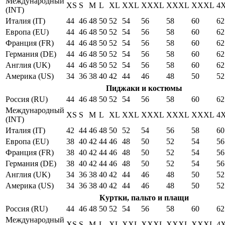
Международный
XS
S
M
L
XL
XXL
XXXL
XXXL
XXXL
4
(INT)
Италия (IT)
44
46
48
50
52
54
56
58
60
62
Европа (EU)
44
46
48
50
52
54
56
58
60
62
Франция (FR)
44
46
48
50
52
54
56
58
60
62
Германия (DE)
44
46
48
50
52
54
56
58
60
62
Англия (UK)
44
46
48
50
52
54
56
58
60
62
Америка (US)
34
36
38
40
42
44
46
48
50
52
Пиджаки и костюмы
Россия (RU)
44
46
48
50
52
54
56
58
60
62
Международный
XS
S
M
L
XL
XXL
XXXL
XXXL
XXXL
4
(INT)
Италия (IT)
42
44
46
48
50
52
54
56
58
60
Европа (EU)
38
40
42
44
46
48
50
52
54
56
Франция (FR)
38
40
42
44
46
48
50
52
54
56
Германия (DE)
38
40
42
44
46
48
50
52
54
56
Англия (UK)
34
36
38
40
42
44
46
48
50
52
Америка (US)
34
36
38
40
42
44
46
48
50
52
Куртки, пальто и плащи
Россия (RU)
44
46
48
50
52
54
56
58
60
62
Международный
XS
S
M
L
XL
XXL
XXXL
XXXL
XXXL
4