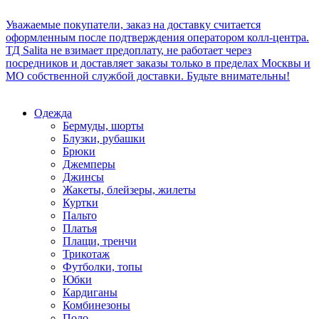
Уважаемые покупатели, заказ на доставку считается
оформленным после подтверждения оператором колл-центра.
ТД Salita не взимает предоплату, не работает через
посредников и доставляет заказы только в пределах Москвы и
МО собственной службой доставки. Будьте внимательны!
Одежда
Бермуды, шорты
Блузки, рубашки
Брюки
Джемперы
Джинсы
Жакеты, блейзеры, жилеты
Куртки
Пальто
Платья
Плащи, тренчи
Трикотаж
Футболки, топы
Юбки
Кардиганы
Комбинезоны
Поло