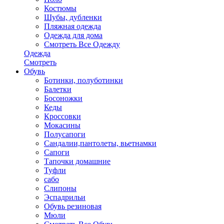
Костюмы
Шубы, дубленки
Пляжная одежда
Одежда для дома
Смотреть Все Одежду
Одежда
Смотреть
Обувь
Ботинки, полуботинки
Балетки
Босоножки
Кеды
Кроссовки
Мокасины
Полусапоги
Сандалии,пантолеты, вьетнамки
Сапоги
Тапочки домашние
Туфли
сабо
Слипоны
Эспадрильи
Обувь резиновая
Мюли