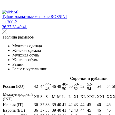
Туфли комнатные женские ROSSINI
11 700 ₽
36
37
38
40
41
Таблица размеров
Мужская одежда
Женская одежда
Мужская обувь
Женская обувь
Ремни
Белье и купальники
Сорочки и рубашки
44-
48-
50-
52-
Россия (RU)
42
44
46
48
50
52
54
54-5
46
50
52
54
Международный
XS
S
S
M
M
L
L
XL
XL
XXL
XXL
XX
(INT)
Италия (IT)
36
37
38
39
40
41
42
43
44
45
46
46
Европа (EU)
36
37
38
39
40
41
42
43
44
45
46
46