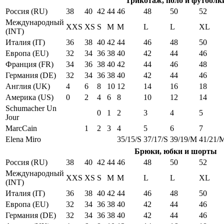
Трикотаж, поло и футболк
Россия (RU)
38
40
42
44
46
48
50
52
Международный
XXS
XS
S
M
M
L
L
XL
(INT)
Италия (IT)
36
38
40
42
44
46
48
50
Европа (EU)
32
34
36
38
40
42
44
46
Франция (FR)
34
36
38
40
42
44
46
48
Германия (DE)
32
34
36
38
40
42
44
46
Англия (UK)
4
6
8
10
12
14
16
18
Америка (US)
0
2
4
6
8
10
12
14
Schumacher Un
0
1
2
3
4
5
Jour
MarcCain
1
2
3
4
5
6
7
Elena Miro
35/15/S
37/17/S
39/19/M
41/21/
Брюки, юбки и шорты
Россия (RU)
38
40
42
44
46
48
50
52
Международный
XXS
XS
S
M
M
L
L
XL
(INT)
Италия (IT)
36
38
40
42
44
46
48
50
Европа (EU)
32
34
36
38
40
42
44
46
Германия (DE)
32
34
36
38
40
42
44
46