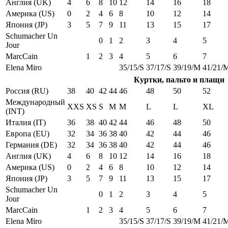
Англия (UK)
4
6
8
10
12
14
16
18
Америка (US)
0
2
4
6
8
10
12
14
Япония (JP)
3
5
7
9
11
13
15
17
Schumacher Un
0
1
2
3
4
5
Jour
MarcCain
1
2
3
4
5
6
7
Elena Miro
35/15/S
37/17/S
39/19/M
41/21/
Куртки, пальто и плащи
Россия (RU)
38
40
42
44
46
48
50
52
Международный
XXS
XS
S
M
M
L
L
XL
(INT)
Италия (IT)
36
38
40
42
44
46
48
50
Европа (EU)
32
34
36
38
40
42
44
46
Германия (DE)
32
34
36
38
40
42
44
46
Англия (UK)
4
6
8
10
12
14
16
18
Америка (US)
0
2
4
6
8
10
12
14
Япония (JP)
3
5
7
9
11
13
15
17
Schumacher Un
0
1
2
3
4
5
Jour
MarcCain
1
2
3
4
5
6
7
Elena Miro
35/15/S
37/17/S
39/19/M
41/21/