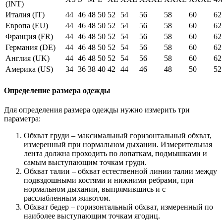
(INT)
Италия (IT)
44
46
48
50
52
54
56
58
60
62
Европа (EU)
44
46
48
50
52
54
56
58
60
62
Франция (FR)
44
46
48
50
52
54
56
58
60
62
Германия (DE)
44
46
48
50
52
54
56
58
60
62
Англия (UK)
44
46
48
50
52
54
56
58
60
62
Америка (US)
34
36
38
40
42
44
46
48
50
52
Определение размера одежды
Для определения размера одежды нужно измерить три
параметра:
Обхват груди – максимальный горизонтальный обхват,
измеренный при нормальном дыхании. Измерительная
лента должна проходить по лопаткам, подмышками и
самым выступающим точкам груди.
Обхват талии – обхват естественной линии талии между
подвздошными костями и нижними ребрами, при
нормальном дыхании, выпрямившись и с
расслабленным животом.
Обхват бедер – горизонтальный обхват, измеренный по
наиболее выступающим точкам ягодиц.