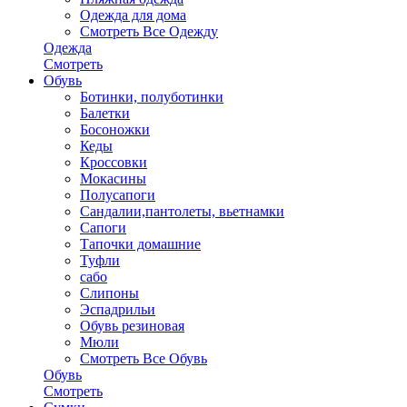
Одежда для дома
Смотреть Все Одежду
Одежда
Смотреть
Обувь
Ботинки, полуботинки
Балетки
Босоножки
Кеды
Кроссовки
Мокасины
Полусапоги
Сандалии,пантолеты, вьетнамки
Сапоги
Тапочки домашние
Туфли
сабо
Слипоны
Эспадрильи
Обувь резиновая
Мюли
Смотреть Все Обувь
Обувь
Смотреть