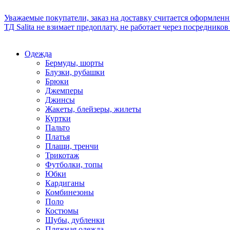
Уважаемые покупатели, заказ на доставку считается оформлен
ТД Salita не взимает предоплату, не работает через посредник
Одежда
Бермуды, шорты
Блузки, рубашки
Брюки
Джемперы
Джинсы
Жакеты, блейзеры, жилеты
Куртки
Пальто
Платья
Плащи, тренчи
Трикотаж
Футболки, топы
Юбки
Кардиганы
Комбинезоны
Поло
Костюмы
Шубы, дубленки
Пляжная одежда