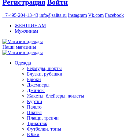
Регистрация
Войти
+7-495-204-13-43
info@salita.ru
Instagram
Vk.com
Facebook
ЖЕНЩИНАМ
Мужчинам
Наши магазины
Одежда
Бермуды, шорты
Блузки, рубашки
Брюки
Джемперы
Джинсы
Жакеты, блейзеры, жилеты
Куртки
Пальто
Платья
Плащи, тренчи
Трикотаж
Футболки, топы
Юбки