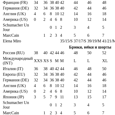
Франция (FR)
34
36
38
40
42
44
46
48
Германия (DE)
32
34
36
38
40
42
44
46
Англия (UK)
4
6
8
10
12
14
16
18
Америка (US)
0
2
4
6
8
10
12
14
Schumacher Un
0
1
2
3
4
5
Jour
MarcCain
1
2
3
4
5
6
7
Elena Miro
35/15/S
37/17/S
39/19/M
41/21/
Брюки, юбки и шорты
Россия (RU)
38
40
42
44
46
48
50
52
Международный
XXS
XS
S
M
M
L
L
XL
(INT)
Италия (IT)
36
38
40
42
44
46
48
50
Европа (EU)
32
34
36
38
40
42
44
46
Германия (DE)
32
34
36
38
40
42
44
46
Англия (UK)
4
6
8
10
12
14
16
18
Америка (US)
0
2
4
6
8
10
12
14
Япония (JP)
3
5
7
9
11
13
15
17
Schumacher Un
0
1
2
3
4
5
Jour
MarcCain
1
2
3
4
5
6
7