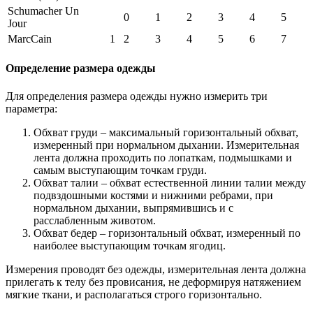
Schumacher Un
0
1
2
3
4
5
Jour
MarcCain
1
2
3
4
5
6
7
Определение размера одежды
Для определения размера одежды нужно измерить три
параметра:
Обхват груди – максимальный горизонтальный обхват,
измеренный при нормальном дыхании. Измерительная
лента должна проходить по лопаткам, подмышками и
самым выступающим точкам груди.
Обхват талии – обхват естественной линии талии между
подвздошными костями и нижними ребрами, при
нормальном дыхании, выпрямившись и с
расслабленным животом.
Обхват бедер – горизонтальный обхват, измеренный по
наиболее выступающим точкам ягодиц.
Измерения проводят без одежды, измерительная лента должна
прилегать к телу без провисания, не деформируя натяжением
мягкие ткани, и располагаться строго горизонтально.