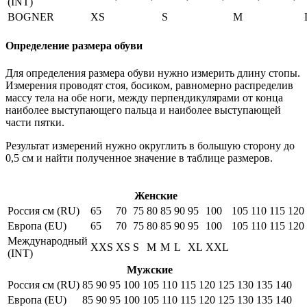
(INT)
BOGNER
XS
S
M
Определение размера обуви
Для определения размера обуви нужно измерить длину стопы.
Измерения проводят стоя, босиком, равномерно распределив
массу тела на обе ноги, между перпендикулярами от конца
наиболее выступающего пальца и наиболее выступающей
части пятки.
Результат измерений нужно округлить в большую сторону до
0,5 см и найти полученное значение в таблице размеров.
Женские
Россия см (RU)
65
70
75
80
85
90
95
100
105
110
115
120
Европа (EU)
65
70
75
80
85
90
95
100
105
110
115
120
Международный
XXS
XS
S
M
M
L
XL
XXL
(INT)
Мужские
Россия см (RU)
85
90
95
100
105
110
115
120
125
130
135
140
Европа (EU)
85
90
95
100
105
110
115
120
125
130
135
140