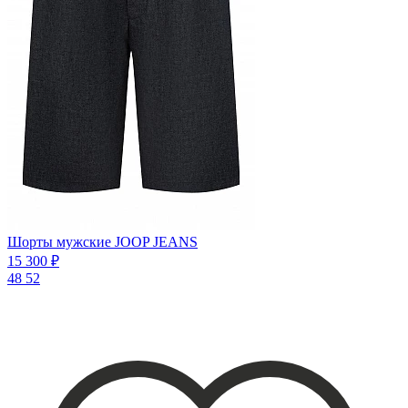
Шорты мужские JOOP JEANS
15 300 ₽
48
52