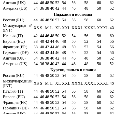
Англия (UK)
44
46
48
50
52
54
56
58
60
62
Америка (US)
34
36
38
40
42
44
46
48
50
52
Пиджаки и костюмы
Россия (RU)
44
46
48
50
52
54
56
58
60
62
Международный
XS
S
M
L
XL
XXL
XXXL
XXXL
XXXL
4
(INT)
Италия (IT)
42
44
46
48
50
52
54
56
58
60
Европа (EU)
38
40
42
44
46
48
50
52
54
56
Франция (FR)
38
40
42
44
46
48
50
52
54
56
Германия (DE)
38
40
42
44
46
48
50
52
54
56
Англия (UK)
34
36
38
40
42
44
46
48
50
52
Америка (US)
34
36
38
40
42
44
46
48
50
52
Куртки, пальто и плащи
Россия (RU)
44
46
48
50
52
54
56
58
60
62
Международный
XS
S
M
L
XL
XXL
XXXL
XXXL
XXXL
4
(INT)
Италия (IT)
44
46
48
50
52
54
56
58
60
62
Европа (EU)
44
46
48
50
52
54
56
58
60
62
Франция (FR)
44
46
48
50
52
54
56
58
60
62
Германия (DE)
44
46
48
50
52
54
56
58
60
62
Англия (UK)
44
46
48
50
52
54
56
58
60
62