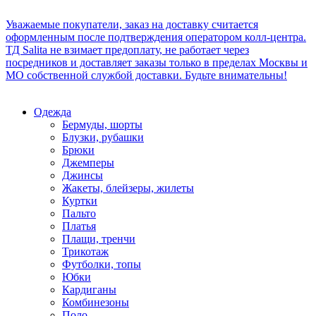
Уважаемые покупатели, заказ на доставку считается
оформленным после подтверждения оператором колл-центра.
ТД Salita не взимает предоплату, не работает через
посредников и доставляет заказы только в пределах Москвы и
МО собственной службой доставки. Будьте внимательны!
Одежда
Бермуды, шорты
Блузки, рубашки
Брюки
Джемперы
Джинсы
Жакеты, блейзеры, жилеты
Куртки
Пальто
Платья
Плащи, тренчи
Трикотаж
Футболки, топы
Юбки
Кардиганы
Комбинезоны
Поло