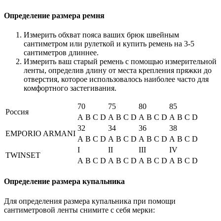
Определение размера ремня
Измерить обхват пояса ваших брюк швейным
сантиметром или рулеткой и купить ремень на 3-5
сантиметров длиннее.
Измерить ваш старый ремень с помощью измерительной
ленты, определив длину от места крепления пряжки до
отверстия, которое использовалось наиболее часто для
комфортного застегивания.
70
75
80
85
Россия
A
B
C
D
A
B
C
D
A
B
C
D
A
B
C
D
32
34
36
38
EMPORIO ARMANI
A
B
C
D
A
B
C
D
A
B
C
D
A
B
C
D
I
II
III
IV
TWINSET
A
B
C
D
A
B
C
D
A
B
C
D
A
B
C
D
Определение размера купальника
Для определения размера купальника при помощи
сантиметровой ленты снимите с себя мерки: