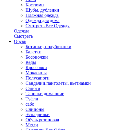
Костюмы
Шубы, дубленки
Пляжная одежда
Одежда для дома
Смотреть Все Одежду
Одежда
Смотреть
Обувь
Ботинки, полуботинки
Балетки
Босоножки
Кеды
Кроссовки
Мокасины
Полусапоги
Сандалии,пантолеты, вьетнамки
Сапоги
Тапочки домашние
Туфли
сабо
Слипоны
Эспадрильи
Обувь резиновая
Мюли