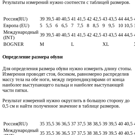
Результаты измерений нужно соотнести с таблицей размеров.
Россия(RU)
39
39,5
40
40,5
41
41,5
42
42,5
43
43,5
44
44,5
Европа (EU)
5
5,5
6
6,5
7
7,5
8
8,5
9
9,5
10
10,5
Международный
39
39,5
40
40,5
41
41,5
42
42,5
43
43,5
44
44,5
(INT)
BOGNER
M
L
XL
Определение размера обуви
Для определения размера обуви нужно измерить длину стопы.
Измерения проводят стоя, босиком, равномерно распределив
массу тела на обе ноги, между перпендикулярами от конца
наиболее выступающего пальца и наиболее выступающей
части пятки.
Результат измерений нужно округлить в большую сторону до
0,5 см и найти полученное значение в таблице размеров.
Россия(RU)
35
35,5
36
36,5
37
37,5
38
38,5
39
39,5
40
40,5
Международный
35
35,5
36
36,5
37
37,5
38
38,5
39
39,5
40
40,5