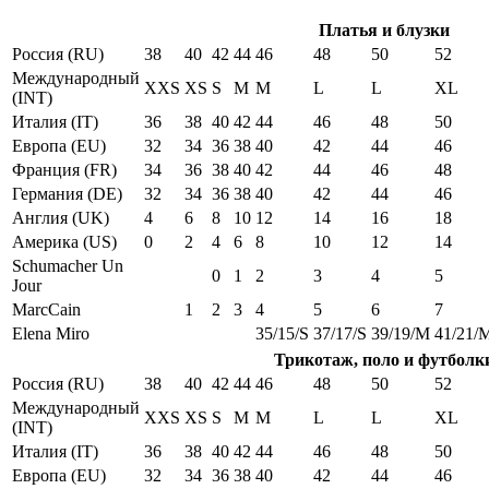
Платья и блузки
Россия (RU)
38
40
42
44
46
48
50
52
Международный
XXS
XS
S
M
M
L
L
XL
(INT)
Италия (IT)
36
38
40
42
44
46
48
50
Европа (EU)
32
34
36
38
40
42
44
46
Франция (FR)
34
36
38
40
42
44
46
48
Германия (DE)
32
34
36
38
40
42
44
46
Англия (UK)
4
6
8
10
12
14
16
18
Америка (US)
0
2
4
6
8
10
12
14
Schumacher Un
0
1
2
3
4
5
Jour
MarcCain
1
2
3
4
5
6
7
Elena Miro
35/15/S
37/17/S
39/19/M
41/21/
Трикотаж, поло и футболк
Россия (RU)
38
40
42
44
46
48
50
52
Международный
XXS
XS
S
M
M
L
L
XL
(INT)
Италия (IT)
36
38
40
42
44
46
48
50
Европа (EU)
32
34
36
38
40
42
44
46