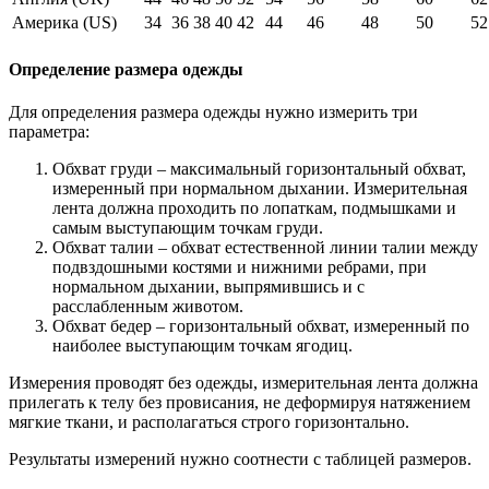
Америка (US)
34
36
38
40
42
44
46
48
50
52
Определение размера одежды
Для определения размера одежды нужно измерить три
параметра:
Обхват груди – максимальный горизонтальный обхват,
измеренный при нормальном дыхании. Измерительная
лента должна проходить по лопаткам, подмышками и
самым выступающим точкам груди.
Обхват талии – обхват естественной линии талии между
подвздошными костями и нижними ребрами, при
нормальном дыхании, выпрямившись и с
расслабленным животом.
Обхват бедер – горизонтальный обхват, измеренный по
наиболее выступающим точкам ягодиц.
Измерения проводят без одежды, измерительная лента должна
прилегать к телу без провисания, не деформируя натяжением
мягкие ткани, и располагаться строго горизонтально.
Результаты измерений нужно соотнести с таблицей размеров.