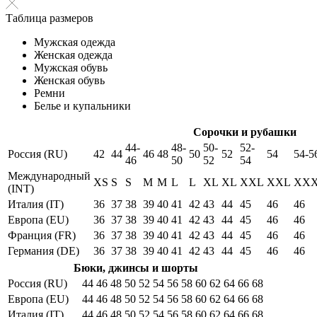
Таблица размеров
Мужская одежда
Женская одежда
Мужская обувь
Женская обувь
Ремни
Белье и купальники
Сорочки и рубашки
44-
48-
50-
52-
Россия (RU)
42
44
46
48
50
52
54
54-5
46
50
52
54
Международный
XS
S
S
M
M
L
L
XL
XL
XXL
XXL
XX
(INT)
Италия (IT)
36
37
38
39
40
41
42
43
44
45
46
46
Европа (EU)
36
37
38
39
40
41
42
43
44
45
46
46
Франция (FR)
36
37
38
39
40
41
42
43
44
45
46
46
Германия (DE)
36
37
38
39
40
41
42
43
44
45
46
46
Бюки, джинсы и шорты
Россия (RU)
44
46
48
50
52
54
56
58
60
62
64
66
68
Европа (EU)
44
46
48
50
52
54
56
58
60
62
64
66
68
Италия (IT)
44
46
48
50
52
54
56
58
60
62
64
66
68