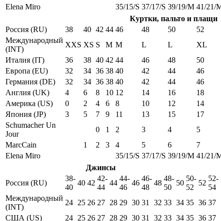
Elena Miro
35/15/S
37/17/S
39/19/M
41/21/
Куртки, пальто и плащи
Россия (RU)
38
40
42
44
46
48
50
52
Международный
XXS
XS
S
M
M
L
L
XL
(INT)
Италия (IT)
36
38
40
42
44
46
48
50
Европа (EU)
32
34
36
38
40
42
44
46
Германия (DE)
32
34
36
38
40
42
44
46
Англия (UK)
4
6
8
10
12
14
16
18
Америка (US)
0
2
4
6
8
10
12
14
Япония (JP)
3
5
7
9
11
13
15
17
Schumacher Un
0
1
2
3
4
5
Jour
MarcCain
1
2
3
4
5
6
7
Elena Miro
35/15/S
37/17/S
39/19/M
41/21/
Джинсы
38-
42-
44-
46-
48-
50-
52-
Россия (RU)
40
42
44
46
48
50
52
40
44
46
48
50
52
54
Международный
24
25
26
27
28
29
30
31
32
33
34
35
36
37
(INT)
США (US)
24
25
26
27
28
29
30
31
32
33
34
35
36
37