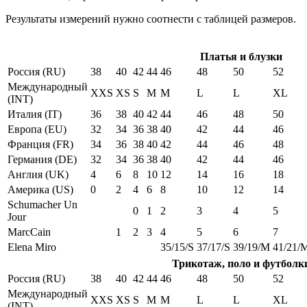
Результаты измерений нужно соотнести с таблицей размеров.
Платья и блузки
Россия (RU)
38
40
42
44
46
48
50
52
Международный
XXS
XS
S
M
M
L
L
XL
(INT)
Италия (IT)
36
38
40
42
44
46
48
50
Европа (EU)
32
34
36
38
40
42
44
46
Франция (FR)
34
36
38
40
42
44
46
48
Германия (DE)
32
34
36
38
40
42
44
46
Англия (UK)
4
6
8
10
12
14
16
18
Америка (US)
0
2
4
6
8
10
12
14
Schumacher Un
0
1
2
3
4
5
Jour
MarcCain
1
2
3
4
5
6
7
Elena Miro
35/15/S
37/17/S
39/19/M
41/21/
Трикотаж, поло и футболк
Россия (RU)
38
40
42
44
46
48
50
52
Международный
XXS
XS
S
M
M
L
L
XL
(INT)