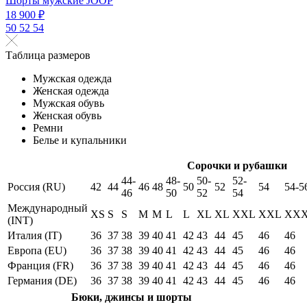
Шорты мужские JOOP
18 900 ₽
50
52
54
Таблица размеров
Мужская одежда
Женская одежда
Мужская обувь
Женская обувь
Ремни
Белье и купальники
Сорочки и рубашки
44-
48-
50-
52-
Россия (RU)
42
44
46
48
50
52
54
54-5
46
50
52
54
Международный
XS
S
S
M
M
L
L
XL
XL
XXL
XXL
XX
(INT)
Италия (IT)
36
37
38
39
40
41
42
43
44
45
46
46
Европа (EU)
36
37
38
39
40
41
42
43
44
45
46
46
Франция (FR)
36
37
38
39
40
41
42
43
44
45
46
46
Германия (DE)
36
37
38
39
40
41
42
43
44
45
46
46
Бюки, джинсы и шорты