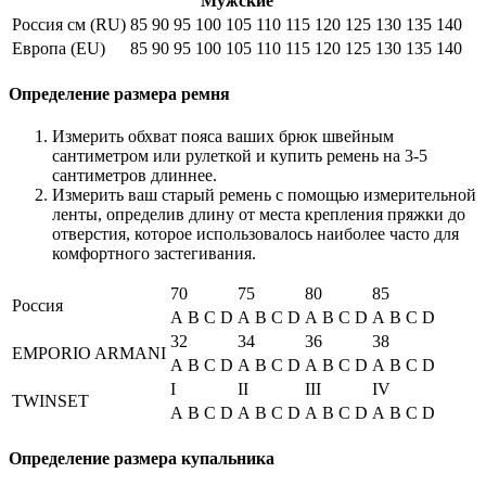
Мужские
Россия см (RU)
85
90
95
100
105
110
115
120
125
130
135
140
Европа (EU)
85
90
95
100
105
110
115
120
125
130
135
140
Определение размера ремня
Измерить обхват пояса ваших брюк швейным
сантиметром или рулеткой и купить ремень на 3-5
сантиметров длиннее.
Измерить ваш старый ремень с помощью измерительной
ленты, определив длину от места крепления пряжки до
отверстия, которое использовалось наиболее часто для
комфортного застегивания.
70
75
80
85
Россия
A
B
C
D
A
B
C
D
A
B
C
D
A
B
C
D
32
34
36
38
EMPORIO ARMANI
A
B
C
D
A
B
C
D
A
B
C
D
A
B
C
D
I
II
III
IV
TWINSET
A
B
C
D
A
B
C
D
A
B
C
D
A
B
C
D
Определение размера купальника