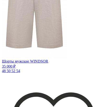
Шорты мужские WINDSOR
35 000 ₽
48
50
52
54