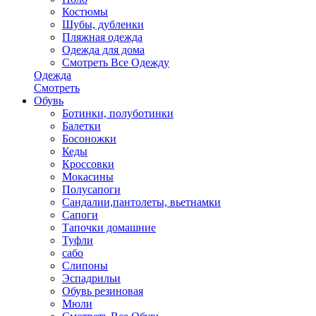
Костюмы
Шубы, дубленки
Пляжная одежда
Одежда для дома
Смотреть Все Одежду
Одежда
Смотреть
Обувь
Ботинки, полуботинки
Балетки
Босоножки
Кеды
Кроссовки
Мокасины
Полусапоги
Сандалии,пантолеты, вьетнамки
Сапоги
Тапочки домашние
Туфли
сабо
Слипоны
Эспадрильи
Обувь резиновая
Мюли