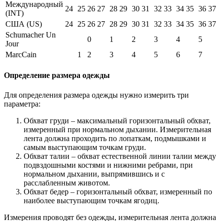
Международный
24
25
26
27
28
29
30
31
32
33
34
35
36
37
(INT)
США (US)
24
25
26
27
28
29
30
31
32
33
34
35
36
37
Schumacher Un
0
1
2
3
4
5
Jour
MarcCain
1
2
3
4
5
6
7
Определение размера одежды
Для определения размера одежды нужно измерить три
параметра:
Обхват груди – максимальный горизонтальный обхват,
измеренный при нормальном дыхании. Измерительная
лента должна проходить по лопаткам, подмышками и
самым выступающим точкам груди.
Обхват талии – обхват естественной линии талии между
подвздошными костями и нижними ребрами, при
нормальном дыхании, выпрямившись и с
расслабленным животом.
Обхват бедер – горизонтальный обхват, измеренный по
наиболее выступающим точкам ягодиц.
Измерения проводят без одежды, измерительная лента должна