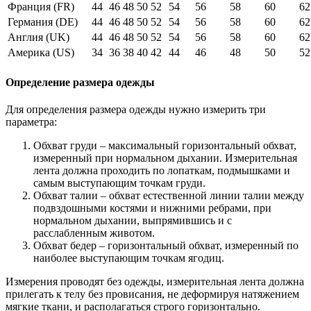
Франция (FR)
44
46
48
50
52
54
56
58
60
62
Германия (DE)
44
46
48
50
52
54
56
58
60
62
Англия (UK)
44
46
48
50
52
54
56
58
60
62
Америка (US)
34
36
38
40
42
44
46
48
50
52
Определение размера одежды
Для определения размера одежды нужно измерить три
параметра:
Обхват груди – максимальный горизонтальный обхват,
измеренный при нормальном дыхании. Измерительная
лента должна проходить по лопаткам, подмышками и
самым выступающим точкам груди.
Обхват талии – обхват естественной линии талии между
подвздошными костями и нижними ребрами, при
нормальном дыхании, выпрямившись и с
расслабленным животом.
Обхват бедер – горизонтальный обхват, измеренный по
наиболее выступающим точкам ягодиц.
Измерения проводят без одежды, измерительная лента должна
прилегать к телу без провисания, не деформируя натяжением
мягкие ткани, и располагаться строго горизонтально.