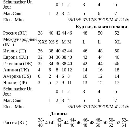
Schumacher Un
0
1
2
3
4
5
Jour
MarcCain
1
2
3
4
5
6
7
Elena Miro
35/15/S
37/17/S
39/19/M
41/21/
Куртки, пальто и плащи
Россия (RU)
38
40
42
44
46
48
50
52
Международный
XXS
XS
S
M
M
L
L
XL
(INT)
Италия (IT)
36
38
40
42
44
46
48
50
Европа (EU)
32
34
36
38
40
42
44
46
Германия (DE)
32
34
36
38
40
42
44
46
Англия (UK)
4
6
8
10
12
14
16
18
Америка (US)
0
2
4
6
8
10
12
14
Япония (JP)
3
5
7
9
11
13
15
17
Schumacher Un
0
1
2
3
4
5
Jour
MarcCain
1
2
3
4
5
6
7
Elena Miro
35/15/S
37/17/S
39/19/M
41/21/
Джинсы
38-
42-
44-
46-
48-
50-
52-
Россия (RU)
40
42
44
46
48
50
52
40
44
46
48
50
52
54