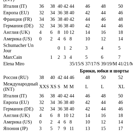
Италия (IT)
36
38
40
42
44
46
48
50
Европа (EU)
32
34
36
38
40
42
44
46
Франция (FR)
34
36
38
40
42
44
46
48
Германия (DE)
32
34
36
38
40
42
44
46
Англия (UK)
4
6
8
10
12
14
16
18
Америка (US)
0
2
4
6
8
10
12
14
Schumacher Un
0
1
2
3
4
5
Jour
MarcCain
1
2
3
4
5
6
7
Elena Miro
35/15/S
37/17/S
39/19/M
41/21/
Брюки, юбки и шорты
Россия (RU)
38
40
42
44
46
48
50
52
Международный
XXS
XS
S
M
M
L
L
XL
(INT)
Италия (IT)
36
38
40
42
44
46
48
50
Европа (EU)
32
34
36
38
40
42
44
46
Германия (DE)
32
34
36
38
40
42
44
46
Англия (UK)
4
6
8
10
12
14
16
18
Америка (US)
0
2
4
6
8
10
12
14
Япония (JP)
3
5
7
9
11
13
15
17