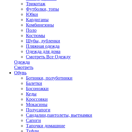
Трикотаж
Футболки, топы
Юбки
Кардиганы
Комбинезоны
Поло
Костюмы
Шубы, дубленки
Пляжная одежда
Одежда для дома
Смотреть Все Одежду
Одежда
Смотреть
Обувь
Ботинки, полуботинки
Балетки
Босоножки
Кеды
Кроссовки
Мокасины
Полусапоги
Сандалии,пантолеты, вьетнамки
Сапоги
Тапочки домашние
Туфли