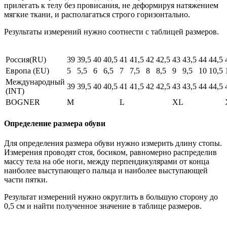
прилегать к телу без провисания, не деформируя натяжением
мягкие ткани, и располагаться строго горизонтально.
Результаты измерений нужно соотнести с таблицей размеров.
Россия(RU)
39
39,5
40
40,5
41
41,5
42
42,5
43
43,5
44
44,5
Европа (EU)
5
5,5
6
6,5
7
7,5
8
8,5
9
9,5
10
10,5
Международный
39
39,5
40
40,5
41
41,5
42
42,5
43
43,5
44
44,5
(INT)
BOGNER
M
L
XL
Определение размера обуви
Для определения размера обуви нужно измерить длину стопы.
Измерения проводят стоя, босиком, равномерно распределив
массу тела на обе ноги, между перпендикулярами от конца
наиболее выступающего пальца и наиболее выступающей
части пятки.
Результат измерений нужно округлить в большую сторону до
0,5 см и найти полученное значение в таблице размеров.