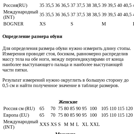
Россия(RU)
35
35,5
36
36,5
37
37,5
38
38,5
39
39,5
40
40,5
Международный
35
35,5
36
36,5
37
37,5
38
38,5
39
39,5
40
40,5
(INT)
BOGNER
XS
S
M
Определение размера обуви
Для определения размера обуви нужно измерить длину стопы.
Измерения проводят стоя, босиком, равномерно распределив
массу тела на обе ноги, между перпендикулярами от конца
наиболее выступающего пальца и наиболее выступающей
части пятки.
Результат измерений нужно округлить в большую сторону до
0,5 см и найти полученное значение в таблице размеров.
Женские
Россия см (RU)
65
70
75
80
85
90
95
100
105
110
115
120
Европа (EU)
65
70
75
80
85
90
95
100
105
110
115
120
Международный
XXS
XS
S
M
M
L
XL
XXL
(INT)