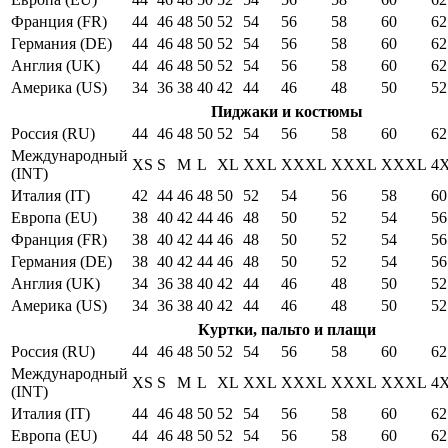
Франция (FR)
44
46
48
50
52
54
56
58
60
62
Германия (DE)
44
46
48
50
52
54
56
58
60
62
Англия (UK)
44
46
48
50
52
54
56
58
60
62
Америка (US)
34
36
38
40
42
44
46
48
50
52
Пиджаки и костюмы
Россия (RU)
44
46
48
50
52
54
56
58
60
62
Международный
XS
S
M
L
XL
XXL
XXXL
XXXL
XXXL
4
(INT)
Италия (IT)
42
44
46
48
50
52
54
56
58
60
Европа (EU)
38
40
42
44
46
48
50
52
54
56
Франция (FR)
38
40
42
44
46
48
50
52
54
56
Германия (DE)
38
40
42
44
46
48
50
52
54
56
Англия (UK)
34
36
38
40
42
44
46
48
50
52
Америка (US)
34
36
38
40
42
44
46
48
50
52
Куртки, пальто и плащи
Россия (RU)
44
46
48
50
52
54
56
58
60
62
Международный
XS
S
M
L
XL
XXL
XXXL
XXXL
XXXL
4
(INT)
Италия (IT)
44
46
48
50
52
54
56
58
60
62
Европа (EU)
44
46
48
50
52
54
56
58
60
62