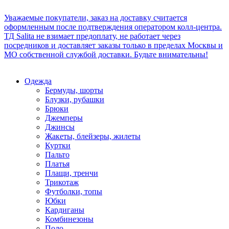
Уважаемые покупатели, заказ на доставку считается
оформленным после подтверждения оператором колл-центра.
ТД Salita не взимает предоплату, не работает через
посредников и доставляет заказы только в пределах Москвы и
МО собственной службой доставки. Будьте внимательны!
Одежда
Бермуды, шорты
Блузки, рубашки
Брюки
Джемперы
Джинсы
Жакеты, блейзеры, жилеты
Куртки
Пальто
Платья
Плащи, тренчи
Трикотаж
Футболки, топы
Юбки
Кардиганы
Комбинезоны
Поло