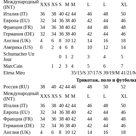
Международный
XXS
XS
S
M
M
L
L
XL
(INT)
Италия (IT)
36
38
40
42
44
46
48
50
Европа (EU)
32
34
36
38
40
42
44
46
Франция (FR)
34
36
38
40
42
44
46
48
Германия (DE)
32
34
36
38
40
42
44
46
Англия (UK)
4
6
8
10
12
14
16
18
Америка (US)
0
2
4
6
8
10
12
14
Schumacher Un
0
1
2
3
4
5
Jour
MarcCain
1
2
3
4
5
6
7
Elena Miro
35/15/S
37/17/S
39/19/M
41/21/
Трикотаж, поло и футболк
Россия (RU)
38
40
42
44
46
48
50
52
Международный
XXS
XS
S
M
M
L
L
XL
(INT)
Италия (IT)
36
38
40
42
44
46
48
50
Европа (EU)
32
34
36
38
40
42
44
46
Франция (FR)
34
36
38
40
42
44
46
48
Германия (DE)
32
34
36
38
40
42
44
46
Англия (UK)
4
6
8
10
12
14
16
18