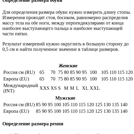
Определение размера обуви
Для определения размера обуви нужно измерить длину стопы.
Измерения проводят стоя, босиком, равномерно распределив
массу тела на обе ноги, между перпендикулярами от конца
наиболее выступающего пальца и наиболее выступающей
части пятки.
Результат измерений нужно округлить в большую сторону до
0,5 см и найти полученное значение в таблице размеров.
Женские
Россия см (RU)
65
70
75
80
85
90
95
100
105
110
115
120
Европа (EU)
65
70
75
80
85
90
95
100
105
110
115
120
Международный
XXS
XS
S
M
M
L
XL
XXL
(INT)
Мужские
Россия см (RU)
85
90
95
100
105
110
115
120
125
130
135
140
Европа (EU)
85
90
95
100
105
110
115
120
125
130
135
140
Определение размера ремня