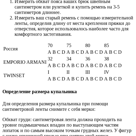
Измерить обхват пояса ваших брюк швейным
сантиметром или рулеткой и купить ремень на 3-5
сантиметров длиннее.
Измерить ваш старый ремень с помощью измерительной
ленты, определив длину от места крепления пряжки до
отверстия, которое использовалось наиболее часто для
комфортного застегивания.
70
75
80
85
Россия
A
B
C
D
A
B
C
D
A
B
C
D
A
B
C
D
32
34
36
38
EMPORIO ARMANI
A
B
C
D
A
B
C
D
A
B
C
D
A
B
C
D
I
II
III
IV
TWINSET
A
B
C
D
A
B
C
D
A
B
C
D
A
B
C
D
Определение размера купальника
Для определения размера купальника при помощи
сантиметровой ленты снимите с себя мерки:
Обхват груди: сантиметровая лента должна проходить на
уровне подмышечных впадин по выступающим частям
лопаток и по самым высоким точкам грудных желез. У фигур
с низко опущенной грудью при снятии этой мерки