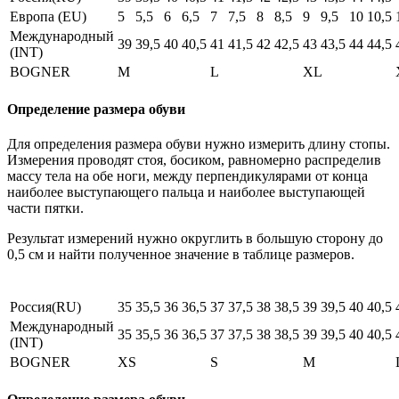
Европа (EU)
5
5,5
6
6,5
7
7,5
8
8,5
9
9,5
10
10,5
Международный
39
39,5
40
40,5
41
41,5
42
42,5
43
43,5
44
44,5
(INT)
BOGNER
M
L
XL
Определение размера обуви
Для определения размера обуви нужно измерить длину стопы.
Измерения проводят стоя, босиком, равномерно распределив
массу тела на обе ноги, между перпендикулярами от конца
наиболее выступающего пальца и наиболее выступающей
части пятки.
Результат измерений нужно округлить в большую сторону до
0,5 см и найти полученное значение в таблице размеров.
Россия(RU)
35
35,5
36
36,5
37
37,5
38
38,5
39
39,5
40
40,5
Международный
35
35,5
36
36,5
37
37,5
38
38,5
39
39,5
40
40,5
(INT)
BOGNER
XS
S
M