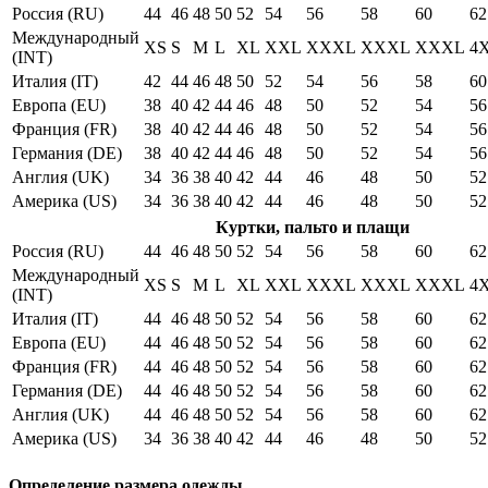
Россия (RU)
44
46
48
50
52
54
56
58
60
62
Международный
XS
S
M
L
XL
XXL
XXXL
XXXL
XXXL
4
(INT)
Италия (IT)
42
44
46
48
50
52
54
56
58
60
Европа (EU)
38
40
42
44
46
48
50
52
54
56
Франция (FR)
38
40
42
44
46
48
50
52
54
56
Германия (DE)
38
40
42
44
46
48
50
52
54
56
Англия (UK)
34
36
38
40
42
44
46
48
50
52
Америка (US)
34
36
38
40
42
44
46
48
50
52
Куртки, пальто и плащи
Россия (RU)
44
46
48
50
52
54
56
58
60
62
Международный
XS
S
M
L
XL
XXL
XXXL
XXXL
XXXL
4
(INT)
Италия (IT)
44
46
48
50
52
54
56
58
60
62
Европа (EU)
44
46
48
50
52
54
56
58
60
62
Франция (FR)
44
46
48
50
52
54
56
58
60
62
Германия (DE)
44
46
48
50
52
54
56
58
60
62
Англия (UK)
44
46
48
50
52
54
56
58
60
62
Америка (US)
34
36
38
40
42
44
46
48
50
52
Определение размера одежды