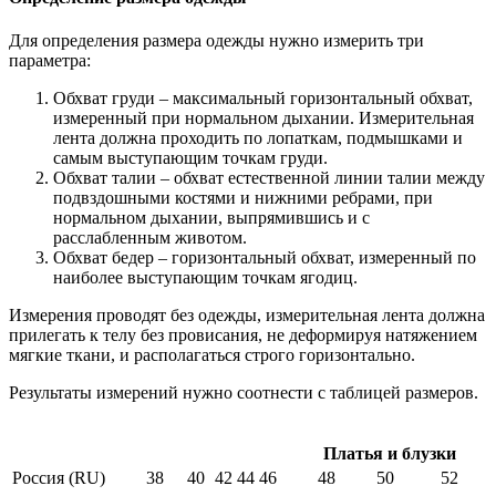
Для определения размера одежды нужно измерить три
параметра:
Обхват груди – максимальный горизонтальный обхват,
измеренный при нормальном дыхании. Измерительная
лента должна проходить по лопаткам, подмышками и
самым выступающим точкам груди.
Обхват талии – обхват естественной линии талии между
подвздошными костями и нижними ребрами, при
нормальном дыхании, выпрямившись и с
расслабленным животом.
Обхват бедер – горизонтальный обхват, измеренный по
наиболее выступающим точкам ягодиц.
Измерения проводят без одежды, измерительная лента должна
прилегать к телу без провисания, не деформируя натяжением
мягкие ткани, и располагаться строго горизонтально.
Результаты измерений нужно соотнести с таблицей размеров.
Платья и блузки
Россия (RU)
38
40
42
44
46
48
50
52