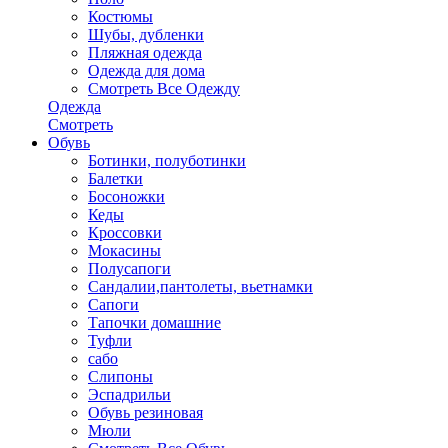
Костюмы
Шубы, дубленки
Пляжная одежда
Одежда для дома
Смотреть Все Одежду
Одежда
Смотреть
Обувь
Ботинки, полуботинки
Балетки
Босоножки
Кеды
Кроссовки
Мокасины
Полусапоги
Сандалии,пантолеты, вьетнамки
Сапоги
Тапочки домашние
Туфли
сабо
Слипоны
Эспадрильи
Обувь резиновая
Мюли