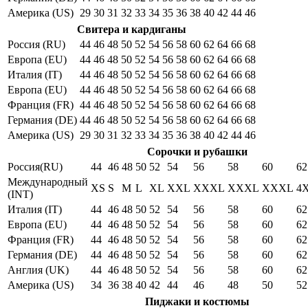
Америка (US)
29
30
31
32
33
34
35
36
38
40
42
44
46
Свитера и кардиганы
Россия (RU)
44
46
48
50
52
54
56
58
60
62
64
66
68
Европа (EU)
44
46
48
50
52
54
56
58
60
62
64
66
68
Италия (IT)
44
46
48
50
52
54
56
58
60
62
64
66
68
Европа (EU)
44
46
48
50
52
54
56
58
60
62
64
66
68
Франция (FR)
44
46
48
50
52
54
56
58
60
62
64
66
68
Германия (DE)
44
46
48
50
52
54
56
58
60
62
64
66
68
Америка (US)
29
30
31
32
33
34
35
36
38
40
42
44
46
Сорочки и рубашки
Россия(RU)
44
46
48
50
52
54
56
58
60
62
Международный
XS
S
M
L
XL
XXL
XXXL
XXXL
XXXL
4
(INT)
Италия (IT)
44
46
48
50
52
54
56
58
60
62
Европа (EU)
44
46
48
50
52
54
56
58
60
62
Франция (FR)
44
46
48
50
52
54
56
58
60
62
Германия (DE)
44
46
48
50
52
54
56
58
60
62
Англия (UK)
44
46
48
50
52
54
56
58
60
62
Америка (US)
34
36
38
40
42
44
46
48
50
52
Пиджаки и костюмы