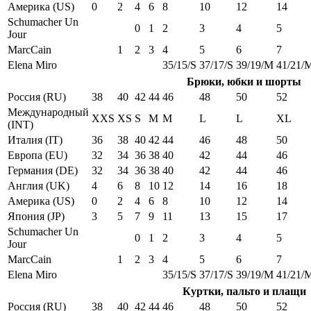
Америка (US)
0
2
4
6
8
10
12
14
Schumacher Un
0
1
2
3
4
5
Jour
MarcCain
1
2
3
4
5
6
7
Elena Miro
35/15/S
37/17/S
39/19/M
41/21/
Брюки, юбки и шорты
Россия (RU)
38
40
42
44
46
48
50
52
Международный
XXS
XS
S
M
M
L
L
XL
(INT)
Италия (IT)
36
38
40
42
44
46
48
50
Европа (EU)
32
34
36
38
40
42
44
46
Германия (DE)
32
34
36
38
40
42
44
46
Англия (UK)
4
6
8
10
12
14
16
18
Америка (US)
0
2
4
6
8
10
12
14
Япония (JP)
3
5
7
9
11
13
15
17
Schumacher Un
0
1
2
3
4
5
Jour
MarcCain
1
2
3
4
5
6
7
Elena Miro
35/15/S
37/17/S
39/19/M
41/21/
Куртки, пальто и плащи
Россия (RU)
38
40
42
44
46
48
50
52