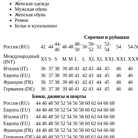
Женская одежда
Мужская обувь
Женская обувь
Ремни
Белье и купальники
Сорочки и рубашки
44-
48-
50-
52-
Россия (RU)
42
44
46
48
50
52
54
54-5
46
50
52
54
Международный
XS
S
S
M
M
L
L
XL
XL
XXL
XXL
XX
(INT)
Италия (IT)
36
37
38
39
40
41
42
43
44
45
46
46
Европа (EU)
36
37
38
39
40
41
42
43
44
45
46
46
Франция (FR)
36
37
38
39
40
41
42
43
44
45
46
46
Германия (DE)
36
37
38
39
40
41
42
43
44
45
46
46
Бюки, джинсы и шорты
Россия (RU)
44
46
48
50
52
54
56
58
60
62
64
66
68
Европа (EU)
44
46
48
50
52
54
56
58
60
62
64
66
68
Италия (IT)
44
46
48
50
52
54
56
58
60
62
64
66
68
Европа (EU)
44
46
48
50
52
54
56
58
60
62
64
66
68
Франция (FR)
44
46
48
50
52
54
56
58
60
62
64
66
68
Германия (DE)
44
46
48
50
52
54
56
58
60
62
64
66
68