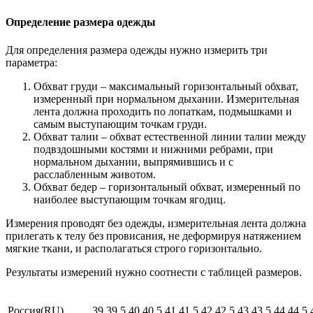
Определение размера одежды
Для определения размера одежды нужно измерить три
параметра:
Обхват груди – максимальный горизонтальный обхват,
измеренный при нормальном дыхании. Измерительная
лента должна проходить по лопаткам, подмышками и
самым выступающим точкам груди.
Обхват талии – обхват естественной линии талии между
подвздошными костями и нижними ребрами, при
нормальном дыхании, выпрямившись и с
расслабленным животом.
Обхват бедер – горизонтальный обхват, измеренный по
наиболее выступающим точкам ягодиц.
Измерения проводят без одежды, измерительная лента должна
прилегать к телу без провисания, не деформируя натяжением
мягкие ткани, и располагаться строго горизонтально.
Результаты измерений нужно соотнести с таблицей размеров.
Россия(RU)
39
39,5
40
40,5
41
41,5
42
42,5
43
43,5
44
44,5