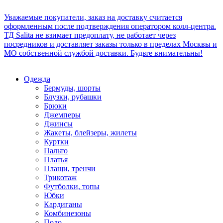
Уважаемые покупатели, заказ на доставку считается
оформленным после подтверждения оператором колл-центра.
ТД Salita не взимает предоплату, не работает через
посредников и доставляет заказы только в пределах Москвы и
МО собственной службой доставки. Будьте внимательны!
Одежда
Бермуды, шорты
Блузки, рубашки
Брюки
Джемперы
Джинсы
Жакеты, блейзеры, жилеты
Куртки
Пальто
Платья
Плащи, тренчи
Трикотаж
Футболки, топы
Юбки
Кардиганы
Комбинезоны
Поло