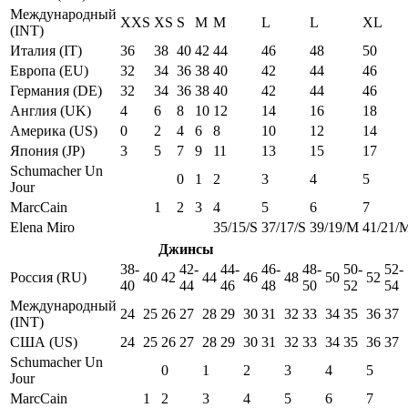
Международный
XXS
XS
S
M
M
L
L
XL
(INT)
Италия (IT)
36
38
40
42
44
46
48
50
Европа (EU)
32
34
36
38
40
42
44
46
Германия (DE)
32
34
36
38
40
42
44
46
Англия (UK)
4
6
8
10
12
14
16
18
Америка (US)
0
2
4
6
8
10
12
14
Япония (JP)
3
5
7
9
11
13
15
17
Schumacher Un
0
1
2
3
4
5
Jour
MarcCain
1
2
3
4
5
6
7
Elena Miro
35/15/S
37/17/S
39/19/M
41/21/
Джинсы
38-
42-
44-
46-
48-
50-
52-
Россия (RU)
40
42
44
46
48
50
52
40
44
46
48
50
52
54
Международный
24
25
26
27
28
29
30
31
32
33
34
35
36
37
(INT)
США (US)
24
25
26
27
28
29
30
31
32
33
34
35
36
37
Schumacher Un
0
1
2
3
4
5
Jour
MarcCain
1
2
3
4
5
6
7