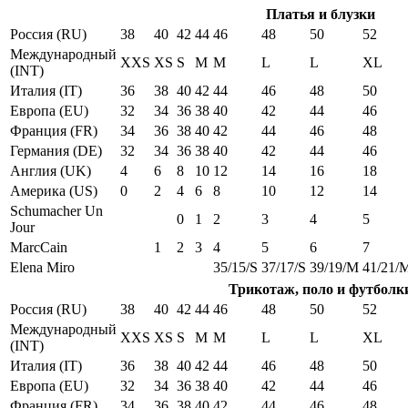
Платья и блузки
Россия (RU)
38
40
42
44
46
48
50
52
Международный
XXS
XS
S
M
M
L
L
XL
(INT)
Италия (IT)
36
38
40
42
44
46
48
50
Европа (EU)
32
34
36
38
40
42
44
46
Франция (FR)
34
36
38
40
42
44
46
48
Германия (DE)
32
34
36
38
40
42
44
46
Англия (UK)
4
6
8
10
12
14
16
18
Америка (US)
0
2
4
6
8
10
12
14
Schumacher Un
0
1
2
3
4
5
Jour
MarcCain
1
2
3
4
5
6
7
Elena Miro
35/15/S
37/17/S
39/19/M
41/21/
Трикотаж, поло и футболк
Россия (RU)
38
40
42
44
46
48
50
52
Международный
XXS
XS
S
M
M
L
L
XL
(INT)
Италия (IT)
36
38
40
42
44
46
48
50
Европа (EU)
32
34
36
38
40
42
44
46
Франция (FR)
34
36
38
40
42
44
46
48