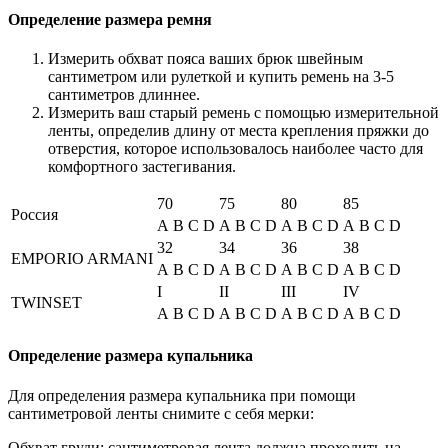
Определение размера ремня
Измерить обхват пояса ваших брюк швейным
сантиметром или рулеткой и купить ремень на 3-5
сантиметров длиннее.
Измерить ваш старый ремень с помощью измерительной
ленты, определив длину от места крепления пряжки до
отверстия, которое использовалось наиболее часто для
комфортного застегивания.
70
75
80
85
Россия
A
B
C
D
A
B
C
D
A
B
C
D
A
B
C
D
32
34
36
38
EMPORIO ARMANI
A
B
C
D
A
B
C
D
A
B
C
D
A
B
C
D
I
II
III
IV
TWINSET
A
B
C
D
A
B
C
D
A
B
C
D
A
B
C
D
Определение размера купальника
Для определения размера купальника при помощи
сантиметровой ленты снимите с себя мерки:
Обхват груди: сантиметровая лента должна проходить на