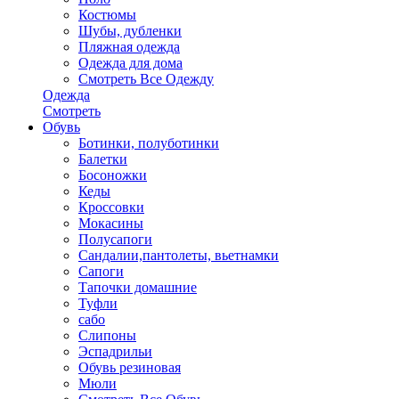
Костюмы
Шубы, дубленки
Пляжная одежда
Одежда для дома
Смотреть Все Одежду
Одежда
Смотреть
Обувь
Ботинки, полуботинки
Балетки
Босоножки
Кеды
Кроссовки
Мокасины
Полусапоги
Сандалии,пантолеты, вьетнамки
Сапоги
Тапочки домашние
Туфли
сабо
Слипоны
Эспадрильи
Обувь резиновая
Мюли