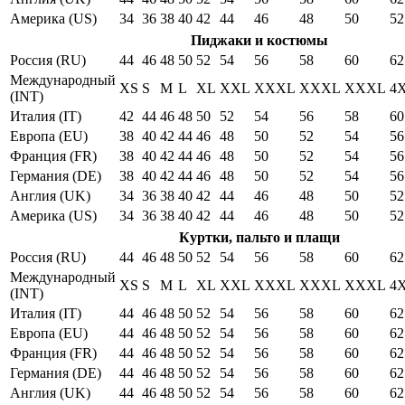
Америка (US)
34
36
38
40
42
44
46
48
50
52
Пиджаки и костюмы
Россия (RU)
44
46
48
50
52
54
56
58
60
62
Международный
XS
S
M
L
XL
XXL
XXXL
XXXL
XXXL
4
(INT)
Италия (IT)
42
44
46
48
50
52
54
56
58
60
Европа (EU)
38
40
42
44
46
48
50
52
54
56
Франция (FR)
38
40
42
44
46
48
50
52
54
56
Германия (DE)
38
40
42
44
46
48
50
52
54
56
Англия (UK)
34
36
38
40
42
44
46
48
50
52
Америка (US)
34
36
38
40
42
44
46
48
50
52
Куртки, пальто и плащи
Россия (RU)
44
46
48
50
52
54
56
58
60
62
Международный
XS
S
M
L
XL
XXL
XXXL
XXXL
XXXL
4
(INT)
Италия (IT)
44
46
48
50
52
54
56
58
60
62
Европа (EU)
44
46
48
50
52
54
56
58
60
62
Франция (FR)
44
46
48
50
52
54
56
58
60
62
Германия (DE)
44
46
48
50
52
54
56
58
60
62
Англия (UK)
44
46
48
50
52
54
56
58
60
62