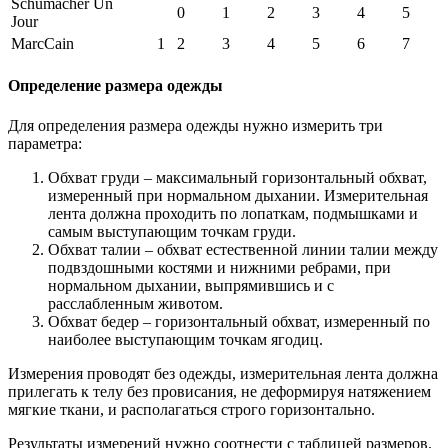
Schumacher Un
0
1
2
3
4
5
Jour
MarcCain
1
2
3
4
5
6
7
Определение размера одежды
Для определения размера одежды нужно измерить три
параметра:
Обхват груди – максимальный горизонтальный обхват,
измеренный при нормальном дыхании. Измерительная
лента должна проходить по лопаткам, подмышками и
самым выступающим точкам груди.
Обхват талии – обхват естественной линии талии между
подвздошными костями и нижними ребрами, при
нормальном дыхании, выпрямившись и с
расслабленным животом.
Обхват бедер – горизонтальный обхват, измеренный по
наиболее выступающим точкам ягодиц.
Измерения проводят без одежды, измерительная лента должна
прилегать к телу без провисания, не деформируя натяжением
мягкие ткани, и располагаться строго горизонтально.
Результаты измерений нужно соотнести с таблицей размеров.