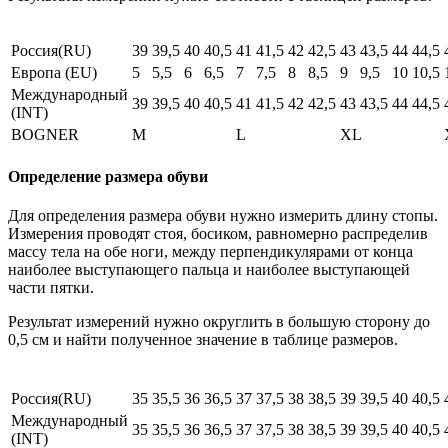
Россия(RU)
39
39,5
40
40,5
41
41,5
42
42,5
43
43,5
44
44,5
Европа (EU)
5
5,5
6
6,5
7
7,5
8
8,5
9
9,5
10
10,5
Международный
39
39,5
40
40,5
41
41,5
42
42,5
43
43,5
44
44,5
(INT)
BOGNER
M
L
XL
Определение размера обуви
Для определения размера обуви нужно измерить длину стопы.
Измерения проводят стоя, босиком, равномерно распределив
массу тела на обе ноги, между перпендикулярами от конца
наиболее выступающего пальца и наиболее выступающей
части пятки.
Результат измерений нужно округлить в большую сторону до
0,5 см и найти полученное значение в таблице размеров.
Россия(RU)
35
35,5
36
36,5
37
37,5
38
38,5
39
39,5
40
40,5
Международный
35
35,5
36
36,5
37
37,5
38
38,5
39
39,5
40
40,5
(INT)