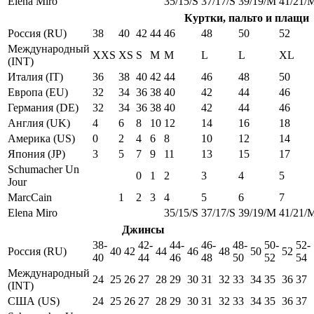
Elena Miro
35/15/S
37/17/S
39/19/M
41/21/
Куртки, пальто и плащи
Россия (RU)
38
40
42
44
46
48
50
52
Международный
XXS
XS
S
M
M
L
L
XL
(INT)
Италия (IT)
36
38
40
42
44
46
48
50
Европа (EU)
32
34
36
38
40
42
44
46
Германия (DE)
32
34
36
38
40
42
44
46
Англия (UK)
4
6
8
10
12
14
16
18
Америка (US)
0
2
4
6
8
10
12
14
Япония (JP)
3
5
7
9
11
13
15
17
Schumacher Un
0
1
2
3
4
5
Jour
MarcCain
1
2
3
4
5
6
7
Elena Miro
35/15/S
37/17/S
39/19/M
41/21/
Джинсы
38-
42-
44-
46-
48-
50-
52-
Россия (RU)
40
42
44
46
48
50
52
40
44
46
48
50
52
54
Международный
24
25
26
27
28
29
30
31
32
33
34
35
36
37
(INT)
США (US)
24
25
26
27
28
29
30
31
32
33
34
35
36
37