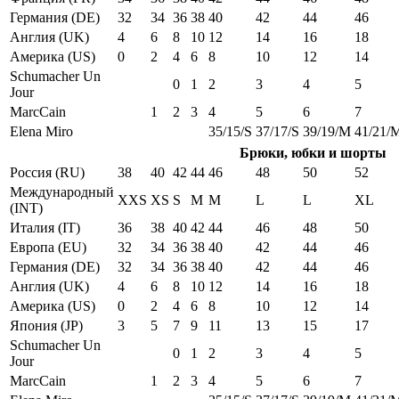
Германия (DE)
32
34
36
38
40
42
44
46
Англия (UK)
4
6
8
10
12
14
16
18
Америка (US)
0
2
4
6
8
10
12
14
Schumacher Un
0
1
2
3
4
5
Jour
MarcCain
1
2
3
4
5
6
7
Elena Miro
35/15/S
37/17/S
39/19/M
41/21/
Брюки, юбки и шорты
Россия (RU)
38
40
42
44
46
48
50
52
Международный
XXS
XS
S
M
M
L
L
XL
(INT)
Италия (IT)
36
38
40
42
44
46
48
50
Европа (EU)
32
34
36
38
40
42
44
46
Германия (DE)
32
34
36
38
40
42
44
46
Англия (UK)
4
6
8
10
12
14
16
18
Америка (US)
0
2
4
6
8
10
12
14
Япония (JP)
3
5
7
9
11
13
15
17
Schumacher Un
0
1
2
3
4
5
Jour
MarcCain
1
2
3
4
5
6
7