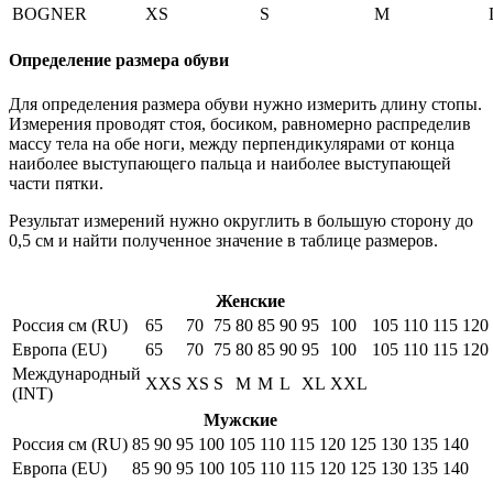
BOGNER
XS
S
M
Определение размера обуви
Для определения размера обуви нужно измерить длину стопы.
Измерения проводят стоя, босиком, равномерно распределив
массу тела на обе ноги, между перпендикулярами от конца
наиболее выступающего пальца и наиболее выступающей
части пятки.
Результат измерений нужно округлить в большую сторону до
0,5 см и найти полученное значение в таблице размеров.
Женские
Россия см (RU)
65
70
75
80
85
90
95
100
105
110
115
120
Европа (EU)
65
70
75
80
85
90
95
100
105
110
115
120
Международный
XXS
XS
S
M
M
L
XL
XXL
(INT)
Мужские
Россия см (RU)
85
90
95
100
105
110
115
120
125
130
135
140
Европа (EU)
85
90
95
100
105
110
115
120
125
130
135
140