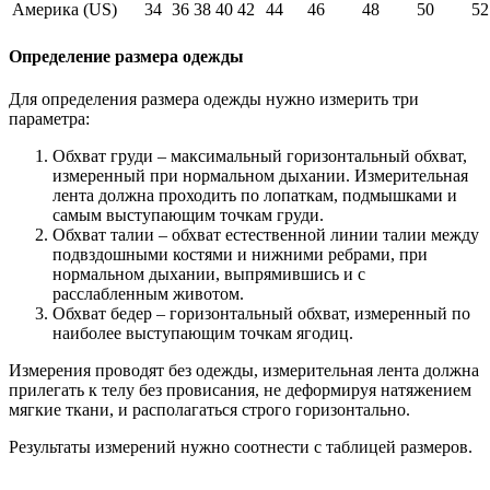
Америка (US)
34
36
38
40
42
44
46
48
50
52
Определение размера одежды
Для определения размера одежды нужно измерить три
параметра:
Обхват груди – максимальный горизонтальный обхват,
измеренный при нормальном дыхании. Измерительная
лента должна проходить по лопаткам, подмышками и
самым выступающим точкам груди.
Обхват талии – обхват естественной линии талии между
подвздошными костями и нижними ребрами, при
нормальном дыхании, выпрямившись и с
расслабленным животом.
Обхват бедер – горизонтальный обхват, измеренный по
наиболее выступающим точкам ягодиц.
Измерения проводят без одежды, измерительная лента должна
прилегать к телу без провисания, не деформируя натяжением
мягкие ткани, и располагаться строго горизонтально.
Результаты измерений нужно соотнести с таблицей размеров.