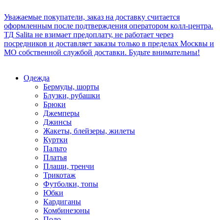
Уважаемые покупатели, заказ на доставку считается
оформленным после подтверждения оператором колл-центра.
ТД Salita не взимает предоплату, не работает через
посредников и доставляет заказы только в пределах Москвы и
МО собственной службой доставки. Будьте внимательны!
Одежда
Бермуды, шорты
Блузки, рубашки
Брюки
Джемперы
Джинсы
Жакеты, блейзеры, жилеты
Куртки
Пальто
Платья
Плащи, тренчи
Трикотаж
Футболки, топы
Юбки
Кардиганы
Комбинезоны
Поло