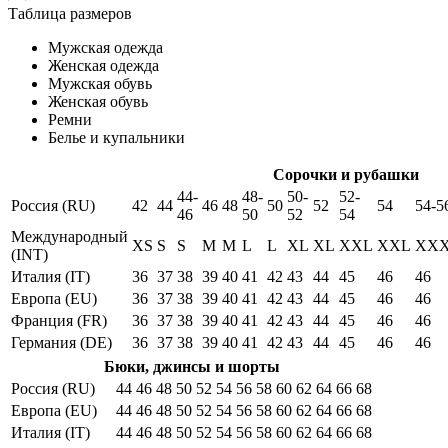
Таблица размеров
Мужская одежда
Женская одежда
Мужская обувь
Женская обувь
Ремни
Белье и купальники
Сорочки и рубашки
44-
48-
50-
52-
Россия (RU)
42
44
46
48
50
52
54
54-5
46
50
52
54
Международный
XS
S
S
M
M
L
L
XL
XL
XXL
XXL
XX
(INT)
Италия (IT)
36
37
38
39
40
41
42
43
44
45
46
46
Европа (EU)
36
37
38
39
40
41
42
43
44
45
46
46
Франция (FR)
36
37
38
39
40
41
42
43
44
45
46
46
Германия (DE)
36
37
38
39
40
41
42
43
44
45
46
46
Бюки, джинсы и шорты
Россия (RU)
44
46
48
50
52
54
56
58
60
62
64
66
68
Европа (EU)
44
46
48
50
52
54
56
58
60
62
64
66
68
Италия (IT)
44
46
48
50
52
54
56
58
60
62
64
66
68