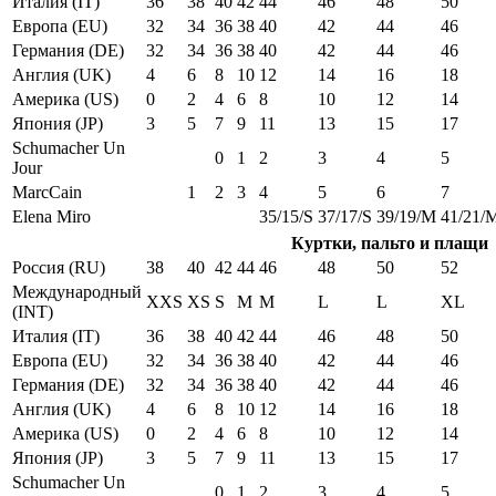
Италия (IT)
36
38
40
42
44
46
48
50
Европа (EU)
32
34
36
38
40
42
44
46
Германия (DE)
32
34
36
38
40
42
44
46
Англия (UK)
4
6
8
10
12
14
16
18
Америка (US)
0
2
4
6
8
10
12
14
Япония (JP)
3
5
7
9
11
13
15
17
Schumacher Un
0
1
2
3
4
5
Jour
MarcCain
1
2
3
4
5
6
7
Elena Miro
35/15/S
37/17/S
39/19/M
41/21/
Куртки, пальто и плащи
Россия (RU)
38
40
42
44
46
48
50
52
Международный
XXS
XS
S
M
M
L
L
XL
(INT)
Италия (IT)
36
38
40
42
44
46
48
50
Европа (EU)
32
34
36
38
40
42
44
46
Германия (DE)
32
34
36
38
40
42
44
46
Англия (UK)
4
6
8
10
12
14
16
18
Америка (US)
0
2
4
6
8
10
12
14
Япония (JP)
3
5
7
9
11
13
15
17
Schumacher Un
0
1
2
3
4
5