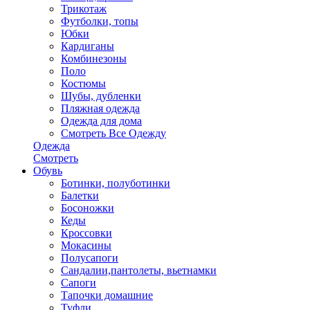
Трикотаж
Футболки, топы
Юбки
Кардиганы
Комбинезоны
Поло
Костюмы
Шубы, дубленки
Пляжная одежда
Одежда для дома
Смотреть Все Одежду
Одежда
Смотреть
Обувь
Ботинки, полуботинки
Балетки
Босоножки
Кеды
Кроссовки
Мокасины
Полусапоги
Сандалии,пантолеты, вьетнамки
Сапоги
Тапочки домашние
Туфли