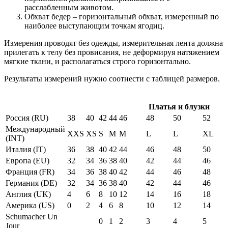
расслабленным животом.
Обхват бедер – горизонтальный обхват, измеренный по
наиболее выступающим точкам ягодиц.
Измерения проводят без одежды, измерительная лента должна
прилегать к телу без провисания, не деформируя натяжением
мягкие ткани, и располагаться строго горизонтально.
Результаты измерений нужно соотнести с таблицей размеров.
Платья и блузки
Россия (RU)
38
40
42
44
46
48
50
52
Международный
XXS
XS
S
M
M
L
L
XL
(INT)
Италия (IT)
36
38
40
42
44
46
48
50
Европа (EU)
32
34
36
38
40
42
44
46
Франция (FR)
34
36
38
40
42
44
46
48
Германия (DE)
32
34
36
38
40
42
44
46
Англия (UK)
4
6
8
10
12
14
16
18
Америка (US)
0
2
4
6
8
10
12
14
Schumacher Un
0
1
2
3
4
5
Jour