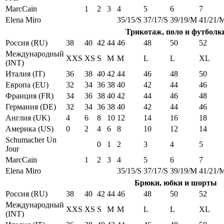
MarcCain
1
2
3
4
5
6
7
Elena Miro
35/15/S
37/17/S
39/19/M
41/21/
Трикотаж, поло и футболк
Россия (RU)
38
40
42
44
46
48
50
52
Международный
XXS
XS
S
M
M
L
L
XL
(INT)
Италия (IT)
36
38
40
42
44
46
48
50
Европа (EU)
32
34
36
38
40
42
44
46
Франция (FR)
34
36
38
40
42
44
46
48
Германия (DE)
32
34
36
38
40
42
44
46
Англия (UK)
4
6
8
10
12
14
16
18
Америка (US)
0
2
4
6
8
10
12
14
Schumacher Un
0
1
2
3
4
5
Jour
MarcCain
1
2
3
4
5
6
7
Elena Miro
35/15/S
37/17/S
39/19/M
41/21/
Брюки, юбки и шорты
Россия (RU)
38
40
42
44
46
48
50
52
Международный
XXS
XS
S
M
M
L
L
XL
(INT)