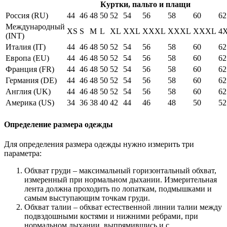
Куртки, пальто и плащи
Россия (RU)
44
46
48
50
52
54
56
58
60
62
Международный
XS
S
M
L
XL
XXL
XXXL
XXXL
XXXL
4
(INT)
Италия (IT)
44
46
48
50
52
54
56
58
60
62
Европа (EU)
44
46
48
50
52
54
56
58
60
62
Франция (FR)
44
46
48
50
52
54
56
58
60
62
Германия (DE)
44
46
48
50
52
54
56
58
60
62
Англия (UK)
44
46
48
50
52
54
56
58
60
62
Америка (US)
34
36
38
40
42
44
46
48
50
52
Определение размера одежды
Для определения размера одежды нужно измерить три
параметра:
Обхват груди – максимальный горизонтальный обхват,
измеренный при нормальном дыхании. Измерительная
лента должна проходить по лопаткам, подмышками и
самым выступающим точкам груди.
Обхват талии – обхват естественной линии талии между
подвздошными костями и нижними ребрами, при
нормальном дыхании, выпрямившись и с