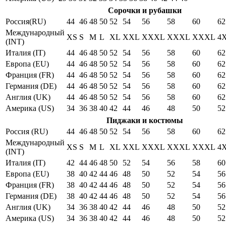
Сорочки и рубашки
Россия(RU)
44
46
48
50
52
54
56
58
60
62
Международный
XS
S
M
L
XL
XXL
XXXL
XXXL
XXXL
4
(INT)
Италия (IT)
44
46
48
50
52
54
56
58
60
62
Европа (EU)
44
46
48
50
52
54
56
58
60
62
Франция (FR)
44
46
48
50
52
54
56
58
60
62
Германия (DE)
44
46
48
50
52
54
56
58
60
62
Англия (UK)
44
46
48
50
52
54
56
58
60
62
Америка (US)
34
36
38
40
42
44
46
48
50
52
Пиджаки и костюмы
Россия (RU)
44
46
48
50
52
54
56
58
60
62
Международный
XS
S
M
L
XL
XXL
XXXL
XXXL
XXXL
4
(INT)
Италия (IT)
42
44
46
48
50
52
54
56
58
60
Европа (EU)
38
40
42
44
46
48
50
52
54
56
Франция (FR)
38
40
42
44
46
48
50
52
54
56
Германия (DE)
38
40
42
44
46
48
50
52
54
56
Англия (UK)
34
36
38
40
42
44
46
48
50
52
Америка (US)
34
36
38
40
42
44
46
48
50
52