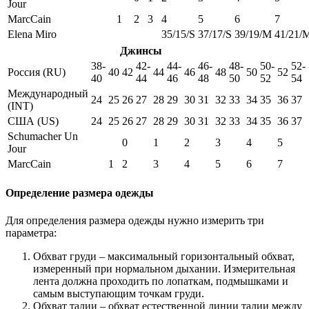
Jour
MarcCain
1
2
3
4
5
6
7
Elena Miro
35/15/S
37/17/S
39/19/M
41/21/
Джинсы
38-
42-
44-
46-
48-
50-
52-
Россия (RU)
40
42
44
46
48
50
52
40
44
46
48
50
52
54
Международный
24
25
26
27
28
29
30
31
32
33
34
35
36
37
(INT)
США (US)
24
25
26
27
28
29
30
31
32
33
34
35
36
37
Schumacher Un
0
1
2
3
4
5
Jour
MarcCain
1
2
3
4
5
6
7
Определение размера одежды
Для определения размера одежды нужно измерить три
параметра:
Обхват груди – максимальный горизонтальный обхват,
измеренный при нормальном дыхании. Измерительная
лента должна проходить по лопаткам, подмышками и
самым выступающим точкам груди.
Обхват талии – обхват естественной линии талии между