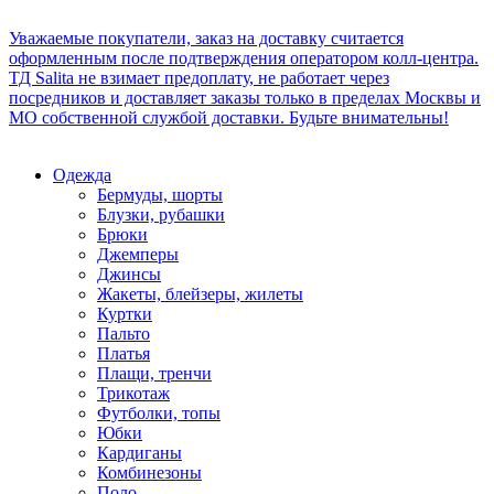
Уважаемые покупатели, заказ на доставку считается
оформленным после подтверждения оператором колл-центра.
ТД Salita не взимает предоплату, не работает через
посредников и доставляет заказы только в пределах Москвы и
МО собственной службой доставки. Будьте внимательны!
Одежда
Бермуды, шорты
Блузки, рубашки
Брюки
Джемперы
Джинсы
Жакеты, блейзеры, жилеты
Куртки
Пальто
Платья
Плащи, тренчи
Трикотаж
Футболки, топы
Юбки
Кардиганы
Комбинезоны
Поло