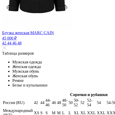
Блузка женская MARC CAIN
45 000 ₽
42
44
46
48
Таблица размеров
Мужская одежда
Женская одежда
Мужская обувь
Женская обувь
Ремни
Белье и купальники
Сорочки и рубашки
44-
48-
50-
52-
Россия (RU)
42
44
46
48
50
52
54
54-5
46
50
52
54
Международный
XS
S
S
M
M
L
L
XL
XL
XXL
XXL
XX