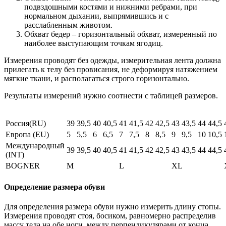
подвздошными костями и нижними ребрами, при
нормальном дыхании, выпрямившись и с
расслабленным животом.
Обхват бедер – горизонтальный обхват, измеренный по
наиболее выступающим точкам ягодиц.
Измерения проводят без одежды, измерительная лента должна
прилегать к телу без провисания, не деформируя натяжением
мягкие ткани, и располагаться строго горизонтально.
Результаты измерений нужно соотнести с таблицей размеров.
Россия(RU)
39
39,5
40
40,5
41
41,5
42
42,5
43
43,5
44
44,5
Европа (EU)
5
5,5
6
6,5
7
7,5
8
8,5
9
9,5
10
10,5
Международный
39
39,5
40
40,5
41
41,5
42
42,5
43
43,5
44
44,5
(INT)
BOGNER
M
L
XL
Определение размера обуви
Для определения размера обуви нужно измерить длину стопы.
Измерения проводят стоя, босиком, равномерно распределив
массу тела на обе ноги, между перпендикулярами от конца