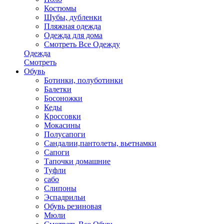
Костюмы
Шубы, дубленки
Пляжная одежда
Одежда для дома
Смотреть Все Одежду
Одежда
Смотреть
Обувь
Ботинки, полуботинки
Балетки
Босоножки
Кеды
Кроссовки
Мокасины
Полусапоги
Сандалии,пантолеты, вьетнамки
Сапоги
Тапочки домашние
Туфли
сабо
Слипоны
Эспадрильи
Обувь резиновая
Мюли