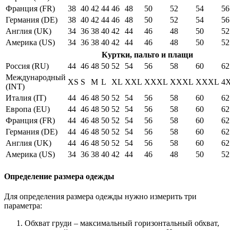
Франция (FR)
38
40
42
44
46
48
50
52
54
56
Германия (DE)
38
40
42
44
46
48
50
52
54
56
Англия (UK)
34
36
38
40
42
44
46
48
50
52
Америка (US)
34
36
38
40
42
44
46
48
50
52
Куртки, пальто и плащи
Россия (RU)
44
46
48
50
52
54
56
58
60
62
Международный
XS
S
M
L
XL
XXL
XXXL
XXXL
XXXL
4
(INT)
Италия (IT)
44
46
48
50
52
54
56
58
60
62
Европа (EU)
44
46
48
50
52
54
56
58
60
62
Франция (FR)
44
46
48
50
52
54
56
58
60
62
Германия (DE)
44
46
48
50
52
54
56
58
60
62
Англия (UK)
44
46
48
50
52
54
56
58
60
62
Америка (US)
34
36
38
40
42
44
46
48
50
52
Определение размера одежды
Для определения размера одежды нужно измерить три
параметра:
Обхват груди – максимальный горизонтальный обхват,