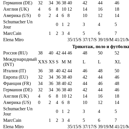
Германия (DE)
32
34
36
38
40
42
44
46
Англия (UK)
4
6
8
10
12
14
16
18
Америка (US)
0
2
4
6
8
10
12
14
Schumacher Un
0
1
2
3
4
5
Jour
MarcCain
1
2
3
4
5
6
7
Elena Miro
35/15/S
37/17/S
39/19/M
41/21/
Трикотаж, поло и футболк
Россия (RU)
38
40
42
44
46
48
50
52
Международный
XXS
XS
S
M
M
L
L
XL
(INT)
Италия (IT)
36
38
40
42
44
46
48
50
Европа (EU)
32
34
36
38
40
42
44
46
Франция (FR)
34
36
38
40
42
44
46
48
Германия (DE)
32
34
36
38
40
42
44
46
Англия (UK)
4
6
8
10
12
14
16
18
Америка (US)
0
2
4
6
8
10
12
14
Schumacher Un
0
1
2
3
4
5
Jour
MarcCain
1
2
3
4
5
6
7
Elena Miro
35/15/S
37/17/S
39/19/M
41/21/