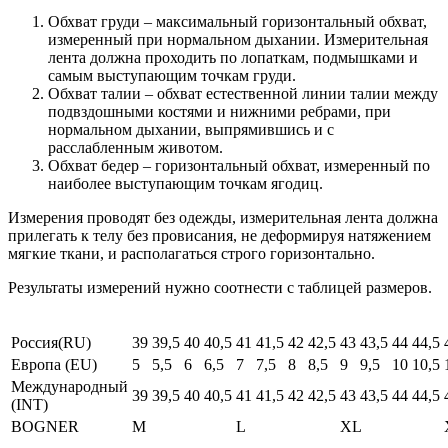
Обхват груди – максимальный горизонтальный обхват,
измеренный при нормальном дыхании. Измерительная
лента должна проходить по лопаткам, подмышками и
самым выступающим точкам груди.
Обхват талии – обхват естественной линии талии между
подвздошными костями и нижними ребрами, при
нормальном дыхании, выпрямившись и с
расслабленным животом.
Обхват бедер – горизонтальный обхват, измеренный по
наиболее выступающим точкам ягодиц.
Измерения проводят без одежды, измерительная лента должна
прилегать к телу без провисания, не деформируя натяжением
мягкие ткани, и располагаться строго горизонтально.
Результаты измерений нужно соотнести с таблицей размеров.
Россия(RU)
39
39,5
40
40,5
41
41,5
42
42,5
43
43,5
44
44,5
Европа (EU)
5
5,5
6
6,5
7
7,5
8
8,5
9
9,5
10
10,5
Международный
39
39,5
40
40,5
41
41,5
42
42,5
43
43,5
44
44,5
(INT)
BOGNER
M
L
XL