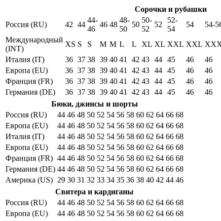
Сорочки и рубашки
44-
48-
50-
52-
Россия (RU)
42
44
46
48
50
52
54
54-5
46
50
52
54
Международный
XS
S
S
M
M
L
L
XL
XL
XXL
XXL
XX
(INT)
Италия (IT)
36
37
38
39
40
41
42
43
44
45
46
46
Европа (EU)
36
37
38
39
40
41
42
43
44
45
46
46
Франция (FR)
36
37
38
39
40
41
42
43
44
45
46
46
Германия (DE)
36
37
38
39
40
41
42
43
44
45
46
46
Бюки, джинсы и шорты
Россия (RU)
44
46
48
50
52
54
56
58
60
62
64
66
68
Европа (EU)
44
46
48
50
52
54
56
58
60
62
64
66
68
Италия (IT)
44
46
48
50
52
54
56
58
60
62
64
66
68
Европа (EU)
44
46
48
50
52
54
56
58
60
62
64
66
68
Франция (FR)
44
46
48
50
52
54
56
58
60
62
64
66
68
Германия (DE)
44
46
48
50
52
54
56
58
60
62
64
66
68
Америка (US)
29
30
31
32
33
34
35
36
38
40
42
44
46
Свитера и кардиганы
Россия (RU)
44
46
48
50
52
54
56
58
60
62
64
66
68
Европа (EU)
44
46
48
50
52
54
56
58
60
62
64
66
68