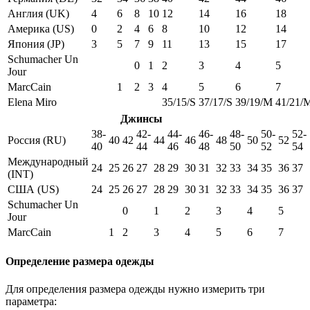
Англия (UK)
4
6
8
10
12
14
16
18
Америка (US)
0
2
4
6
8
10
12
14
Япония (JP)
3
5
7
9
11
13
15
17
Schumacher Un
0
1
2
3
4
5
Jour
MarcCain
1
2
3
4
5
6
7
Elena Miro
35/15/S
37/17/S
39/19/M
41/21/
Джинсы
38-
42-
44-
46-
48-
50-
52-
Россия (RU)
40
42
44
46
48
50
52
40
44
46
48
50
52
54
Международный
24
25
26
27
28
29
30
31
32
33
34
35
36
37
(INT)
США (US)
24
25
26
27
28
29
30
31
32
33
34
35
36
37
Schumacher Un
0
1
2
3
4
5
Jour
MarcCain
1
2
3
4
5
6
7
Определение размера одежды
Для определения размера одежды нужно измерить три
параметра: