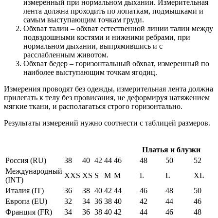
измеренный при нормальном дыхании. Измерительная
лента должна проходить по лопаткам, подмышками и
самым выступающим точкам груди.
Обхват талии – обхват естественной линии талии между
подвздошными костями и нижними ребрами, при
нормальном дыхании, выпрямившись и с
расслабленным животом.
Обхват бедер – горизонтальный обхват, измеренный по
наиболее выступающим точкам ягодиц.
Измерения проводят без одежды, измерительная лента должна
прилегать к телу без провисания, не деформируя натяжением
мягкие ткани, и располагаться строго горизонтально.
Результаты измерений нужно соотнести с таблицей размеров.
Платья и блузки
Россия (RU)
38
40
42
44
46
48
50
52
Международный
XXS
XS
S
M
M
L
L
XL
(INT)
Италия (IT)
36
38
40
42
44
46
48
50
Европа (EU)
32
34
36
38
40
42
44
46
Франция (FR)
34
36
38
40
42
44
46
48