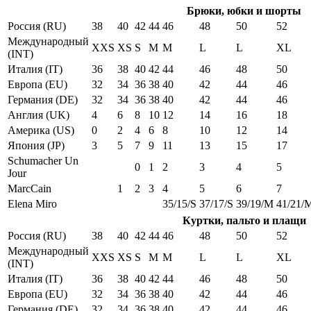
Брюки, юбки и шорты
Россия (RU)
38
40
42
44
46
48
50
52
Международный
XXS
XS
S
M
M
L
L
XL
(INT)
Италия (IT)
36
38
40
42
44
46
48
50
Европа (EU)
32
34
36
38
40
42
44
46
Германия (DE)
32
34
36
38
40
42
44
46
Англия (UK)
4
6
8
10
12
14
16
18
Америка (US)
0
2
4
6
8
10
12
14
Япония (JP)
3
5
7
9
11
13
15
17
Schumacher Un
0
1
2
3
4
5
Jour
MarcCain
1
2
3
4
5
6
7
Elena Miro
35/15/S
37/17/S
39/19/M
41/21/
Куртки, пальто и плащи
Россия (RU)
38
40
42
44
46
48
50
52
Международный
XXS
XS
S
M
M
L
L
XL
(INT)
Италия (IT)
36
38
40
42
44
46
48
50
Европа (EU)
32
34
36
38
40
42
44
46
Германия (DE)
32
34
36
38
40
42
44
46