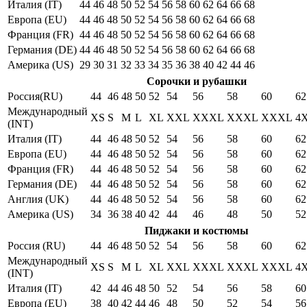
Италия (IT)
44
46
48
50
52
54
56
58
60
62
64
66
68
Европа (EU)
44
46
48
50
52
54
56
58
60
62
64
66
68
Франция (FR)
44
46
48
50
52
54
56
58
60
62
64
66
68
Германия (DE)
44
46
48
50
52
54
56
58
60
62
64
66
68
Америка (US)
29
30
31
32
33
34
35
36
38
40
42
44
46
Сорочки и рубашки
Россия(RU)
44
46
48
50
52
54
56
58
60
62
Международный
XS
S
M
L
XL
XXL
XXXL
XXXL
XXXL
4
(INT)
Италия (IT)
44
46
48
50
52
54
56
58
60
62
Европа (EU)
44
46
48
50
52
54
56
58
60
62
Франция (FR)
44
46
48
50
52
54
56
58
60
62
Германия (DE)
44
46
48
50
52
54
56
58
60
62
Англия (UK)
44
46
48
50
52
54
56
58
60
62
Америка (US)
34
36
38
40
42
44
46
48
50
52
Пиджаки и костюмы
Россия (RU)
44
46
48
50
52
54
56
58
60
62
Международный
XS
S
M
L
XL
XXL
XXXL
XXXL
XXXL
4
(INT)
Италия (IT)
42
44
46
48
50
52
54
56
58
60
Европа (EU)
38
40
42
44
46
48
50
52
54
56