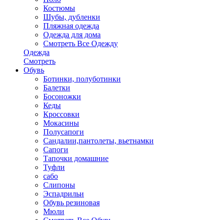
Костюмы
Шубы, дубленки
Пляжная одежда
Одежда для дома
Смотреть Все Одежду
Одежда
Смотреть
Обувь
Ботинки, полуботинки
Балетки
Босоножки
Кеды
Кроссовки
Мокасины
Полусапоги
Сандалии,пантолеты, вьетнамки
Сапоги
Тапочки домашние
Туфли
сабо
Слипоны
Эспадрильи
Обувь резиновая
Мюли