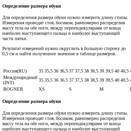
Определение размера обуви
Для определения размера обуви нужно измерить длину стопы.
Измерения проводят стоя, босиком, равномерно распределив
массу тела на обе ноги, между перпендикулярами от конца
наиболее выступающего пальца и наиболее выступающей
части пятки.
Результат измерений нужно округлить в большую сторону до
0,5 см и найти полученное значение в таблице размеров.
Россия(RU)
35
35,5
36
36,5
37
37,5
38
38,5
39
39,5
40
40,5
Международный
35
35,5
36
36,5
37
37,5
38
38,5
39
39,5
40
40,5
(INT)
BOGNER
XS
S
M
Определение размера обуви
Для определения размера обуви нужно измерить длину стопы.
Измерения проводят стоя, босиком, равномерно распределив
массу тела на обе ноги, между перпендикулярами от конца
наиболее выступающего пальца и наиболее выступающей