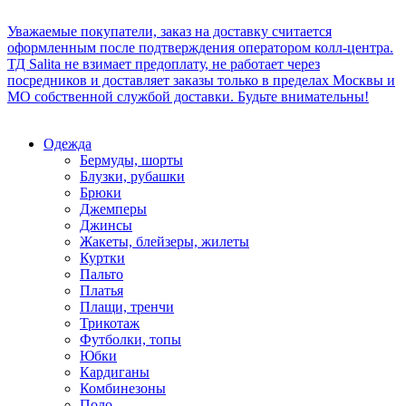
Уважаемые покупатели, заказ на доставку считается
оформленным после подтверждения оператором колл-центра.
ТД Salita не взимает предоплату, не работает через
посредников и доставляет заказы только в пределах Москвы и
МО собственной службой доставки. Будьте внимательны!
Одежда
Бермуды, шорты
Блузки, рубашки
Брюки
Джемперы
Джинсы
Жакеты, блейзеры, жилеты
Куртки
Пальто
Платья
Плащи, тренчи
Трикотаж
Футболки, топы
Юбки
Кардиганы
Комбинезоны
Поло