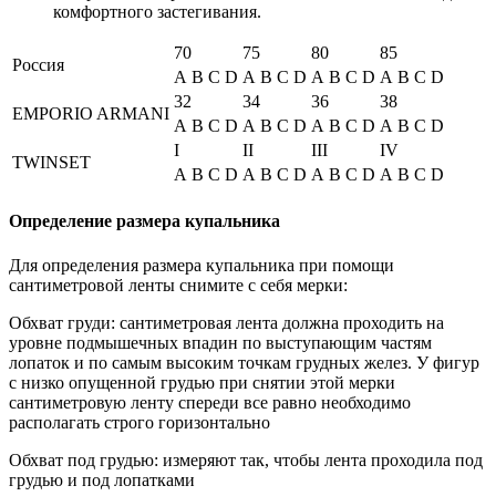
комфортного застегивания.
70
75
80
85
Россия
A
B
C
D
A
B
C
D
A
B
C
D
A
B
C
D
32
34
36
38
EMPORIO ARMANI
A
B
C
D
A
B
C
D
A
B
C
D
A
B
C
D
I
II
III
IV
TWINSET
A
B
C
D
A
B
C
D
A
B
C
D
A
B
C
D
Определение размера купальника
Для определения размера купальника при помощи
сантиметровой ленты снимите с себя мерки:
Обхват груди: сантиметровая лента должна проходить на
уровне подмышечных впадин по выступающим частям
лопаток и по самым высоким точкам грудных желез. У фигур
с низко опущенной грудью при снятии этой мерки
сантиметровую ленту спереди все равно необходимо
располагать строго горизонтально
Обхват под грудью: измеряют так, чтобы лента проходила под
грудью и под лопатками