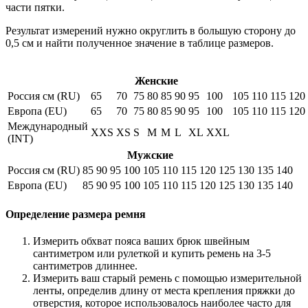
части пятки.
Результат измерений нужно округлить в большую сторону до
0,5 см и найти полученное значение в таблице размеров.
Женские
Россия см (RU)
65
70
75
80
85
90
95
100
105
110
115
120
Европа (EU)
65
70
75
80
85
90
95
100
105
110
115
120
Международный
XXS
XS
S
M
M
L
XL
XXL
(INT)
Мужские
Россия см (RU)
85
90
95
100
105
110
115
120
125
130
135
140
Европа (EU)
85
90
95
100
105
110
115
120
125
130
135
140
Определение размера ремня
Измерить обхват пояса ваших брюк швейным
сантиметром или рулеткой и купить ремень на 3-5
сантиметров длиннее.
Измерить ваш старый ремень с помощью измерительной
ленты, определив длину от места крепления пряжки до
отверстия, которое использовалось наиболее часто для