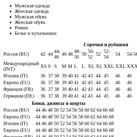
Мужская одежда
Женская одежда
Мужская обувь
Женская обувь
Ремни
Белье и купальники
Сорочки и рубашки
44-
48-
50-
52-
Россия (RU)
42
44
46
48
50
52
54
54-5
46
50
52
54
Международный
XS
S
S
M
M
L
L
XL
XL
XXL
XXL
XX
(INT)
Италия (IT)
36
37
38
39
40
41
42
43
44
45
46
46
Европа (EU)
36
37
38
39
40
41
42
43
44
45
46
46
Франция (FR)
36
37
38
39
40
41
42
43
44
45
46
46
Германия (DE)
36
37
38
39
40
41
42
43
44
45
46
46
Бюки, джинсы и шорты
Россия (RU)
44
46
48
50
52
54
56
58
60
62
64
66
68
Европа (EU)
44
46
48
50
52
54
56
58
60
62
64
66
68
Италия (IT)
44
46
48
50
52
54
56
58
60
62
64
66
68
Европа (EU)
44
46
48
50
52
54
56
58
60
62
64
66
68
Франция (FR)
44
46
48
50
52
54
56
58
60
62
64
66
68