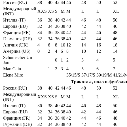
Россия (RU)
38
40
42
44
46
48
50
52
Международный
XXS
XS
S
M
M
L
L
XL
(INT)
Италия (IT)
36
38
40
42
44
46
48
50
Европа (EU)
32
34
36
38
40
42
44
46
Франция (FR)
34
36
38
40
42
44
46
48
Германия (DE)
32
34
36
38
40
42
44
46
Англия (UK)
4
6
8
10
12
14
16
18
Америка (US)
0
2
4
6
8
10
12
14
Schumacher Un
0
1
2
3
4
5
Jour
MarcCain
1
2
3
4
5
6
7
Elena Miro
35/15/S
37/17/S
39/19/M
41/21/
Трикотаж, поло и футболк
Россия (RU)
38
40
42
44
46
48
50
52
Международный
XXS
XS
S
M
M
L
L
XL
(INT)
Италия (IT)
36
38
40
42
44
46
48
50
Европа (EU)
32
34
36
38
40
42
44
46
Франция (FR)
34
36
38
40
42
44
46
48
Германия (DE)
32
34
36
38
40
42
44
46