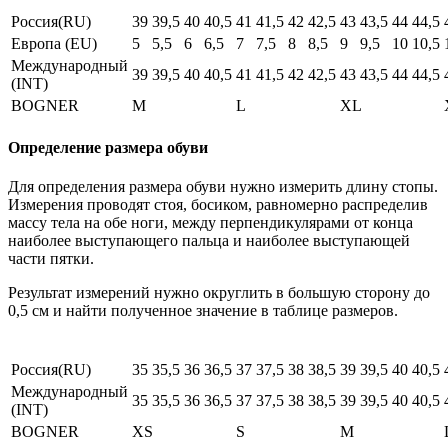
Россия(RU)
39
39,5
40
40,5
41
41,5
42
42,5
43
43,5
44
44,5
Европа (EU)
5
5,5
6
6,5
7
7,5
8
8,5
9
9,5
10
10,5
Международный
39
39,5
40
40,5
41
41,5
42
42,5
43
43,5
44
44,5
(INT)
BOGNER
M
L
XL
Определение размера обуви
Для определения размера обуви нужно измерить длину стопы.
Измерения проводят стоя, босиком, равномерно распределив
массу тела на обе ноги, между перпендикулярами от конца
наиболее выступающего пальца и наиболее выступающей
части пятки.
Результат измерений нужно округлить в большую сторону до
0,5 см и найти полученное значение в таблице размеров.
Россия(RU)
35
35,5
36
36,5
37
37,5
38
38,5
39
39,5
40
40,5
Международный
35
35,5
36
36,5
37
37,5
38
38,5
39
39,5
40
40,5
(INT)
BOGNER
XS
S
M