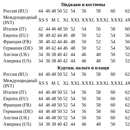
Пиджаки и костюмы
Россия (RU)
44
46
48
50
52
54
56
58
60
62
Международный
XS
S
M
L
XL
XXL
XXXL
XXXL
XXXL
4
(INT)
Италия (IT)
42
44
46
48
50
52
54
56
58
60
Европа (EU)
38
40
42
44
46
48
50
52
54
56
Франция (FR)
38
40
42
44
46
48
50
52
54
56
Германия (DE)
38
40
42
44
46
48
50
52
54
56
Англия (UK)
34
36
38
40
42
44
46
48
50
52
Америка (US)
34
36
38
40
42
44
46
48
50
52
Куртки, пальто и плащи
Россия (RU)
44
46
48
50
52
54
56
58
60
62
Международный
XS
S
M
L
XL
XXL
XXXL
XXXL
XXXL
4
(INT)
Италия (IT)
44
46
48
50
52
54
56
58
60
62
Европа (EU)
44
46
48
50
52
54
56
58
60
62
Франция (FR)
44
46
48
50
52
54
56
58
60
62
Германия (DE)
44
46
48
50
52
54
56
58
60
62
Англия (UK)
44
46
48
50
52
54
56
58
60
62
Америка (US)
34
36
38
40
42
44
46
48
50
52