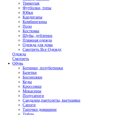
Трикотаж
Футболки, топы
Юбки
Кардиганы
Комбинезоны
Поло
Костюмы
Шубы, дубленки
Пляжная одежда
Одежда для дома
Смотреть Все Одежду
Одежда
Смотреть
Обувь
Ботинки, полуботинки
Балетки
Босоножки
Кеды
Кроссовки
Мокасины
Полусапоги
Сандалии,пантолеты, вьетнамки
Сапоги
Тапочки домашние
Туфли