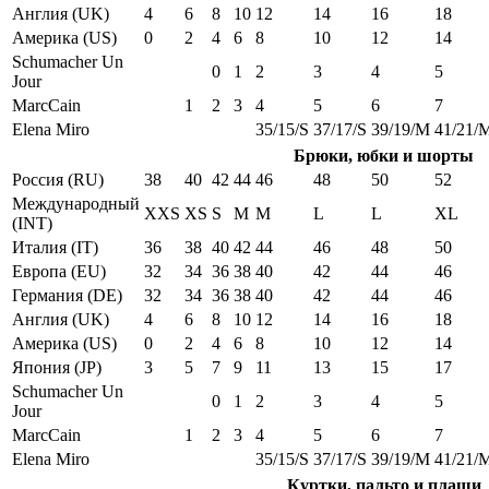
Англия (UK)
4
6
8
10
12
14
16
18
Америка (US)
0
2
4
6
8
10
12
14
Schumacher Un
0
1
2
3
4
5
Jour
MarcCain
1
2
3
4
5
6
7
Elena Miro
35/15/S
37/17/S
39/19/M
41/21/
Брюки, юбки и шорты
Россия (RU)
38
40
42
44
46
48
50
52
Международный
XXS
XS
S
M
M
L
L
XL
(INT)
Италия (IT)
36
38
40
42
44
46
48
50
Европа (EU)
32
34
36
38
40
42
44
46
Германия (DE)
32
34
36
38
40
42
44
46
Англия (UK)
4
6
8
10
12
14
16
18
Америка (US)
0
2
4
6
8
10
12
14
Япония (JP)
3
5
7
9
11
13
15
17
Schumacher Un
0
1
2
3
4
5
Jour
MarcCain
1
2
3
4
5
6
7
Elena Miro
35/15/S
37/17/S
39/19/M
41/21/
Куртки, пальто и плащи