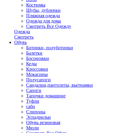
Костюмы
Шубы, дубленки
Пляжная одежда
Одежда для дома
Смотреть Все Одежду
Одежда
Смотреть
Обувь
Ботинки, полуботинки
Балетки
Босоножки
Кеды
Кроссовки
Мокасины
Полусапоги
Сандалии,пантолеты, вьетнамки
Сапоги
Тапочки домашние
Туфли
сабо
Слипоны
Эспадрильи
Обувь резиновая
Мюли