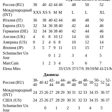
Россия (RU)
38
40
42
44
46
48
50
52
Международный
XXS
XS
S
M
M
L
L
XL
(INT)
Италия (IT)
36
38
40
42
44
46
48
50
Европа (EU)
32
34
36
38
40
42
44
46
Германия (DE)
32
34
36
38
40
42
44
46
Англия (UK)
4
6
8
10
12
14
16
18
Америка (US)
0
2
4
6
8
10
12
14
Япония (JP)
3
5
7
9
11
13
15
17
Schumacher Un
0
1
2
3
4
5
Jour
MarcCain
1
2
3
4
5
6
7
Elena Miro
35/15/S
37/17/S
39/19/M
41/21/
Джинсы
38-
42-
44-
46-
48-
50-
52-
Россия (RU)
40
42
44
46
48
50
52
40
44
46
48
50
52
54
Международный
24
25
26
27
28
29
30
31
32
33
34
35
36
37
(INT)
США (US)
24
25
26
27
28
29
30
31
32
33
34
35
36
37
Schumacher Un
0
1
2
3
4
5
Jour