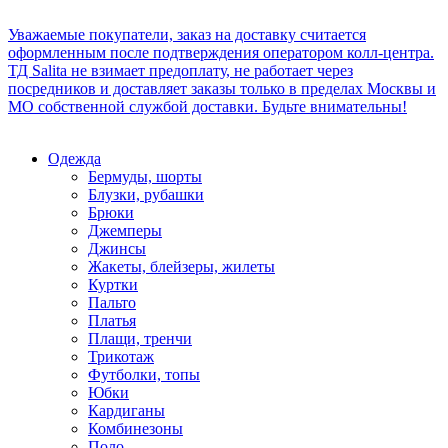
Уважаемые покупатели, заказ на доставку считается
оформленным после подтверждения оператором колл-центра.
ТД Salita не взимает предоплату, не работает через
посредников и доставляет заказы только в пределах Москвы и
МО собственной службой доставки. Будьте внимательны!
Одежда
Бермуды, шорты
Блузки, рубашки
Брюки
Джемперы
Джинсы
Жакеты, блейзеры, жилеты
Куртки
Пальто
Платья
Плащи, тренчи
Трикотаж
Футболки, топы
Юбки
Кардиганы
Комбинезоны
Поло