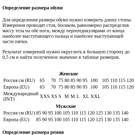
Определение размера обуви
Для определения размера обуви нужно измерить длину стопы.
Измерения проводят стоя, босиком, равномерно распределив
массу тела на обе ноги, между перпендикулярами от конца
наиболее выступающего пальца и наиболее выступающей
части пятки.
Результат измерений нужно округлить в большую сторону до
0,5 см и найти полученное значение в таблице размеров.
Женские
Россия см (RU)
65
70
75
80
85
90
95
100
105
110
115
120
Европа (EU)
65
70
75
80
85
90
95
100
105
110
115
120
Международный
XXS
XS
S
M
M
L
XL
XXL
(INT)
Мужские
Россия см (RU)
85
90
95
100
105
110
115
120
125
130
135
140
Европа (EU)
85
90
95
100
105
110
115
120
125
130
135
140
Определение размера ремня