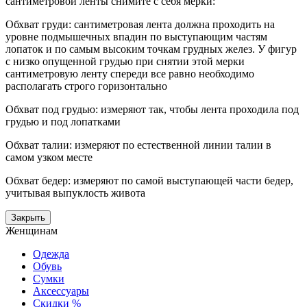
сантиметровой ленты снимите с себя мерки:
Обхват груди: сантиметровая лента должна проходить на
уровне подмышечных впадин по выступающим частям
лопаток и по самым высоким точкам грудных желез. У фигур
с низко опущенной грудью при снятии этой мерки
сантиметровую ленту спереди все равно необходимо
располагать строго горизонтально
Обхват под грудью: измеряют так, чтобы лента проходила под
грудью и под лопатками
Обхват талии: измеряют по естественной линии талии в
самом узком месте
Обхват бедер: измеряют по самой выступающей части бедер,
учитывая выпуклость живота
Закрыть
Женщинам
Одежда
Обувь
Сумки
Аксессуары
Скидки %