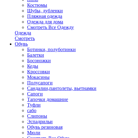
Костюмы
Шубы, дубленки
Пляжная одежда
Одежда для дома
Смотреть Все Одежду
Одежда
Смотреть
Обувь
Ботинки, полуботинки
Балетки
Босоножки
Кеды
Кроссовки
Мокасины
Полусапоги
Сандалии,пантолеты, вьетнамки
Сапоги
Тапочки домашние
Туфли
сабо
Слипоны
Эспадрильи
Обувь резиновая
Мюли