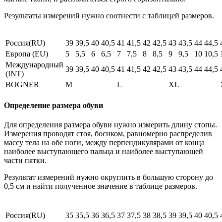
Результаты измерений нужно соотнести с таблицей размеров.
Россия(RU)
39
39,5
40
40,5
41
41,5
42
42,5
43
43,5
44
44,5
Европа (EU)
5
5,5
6
6,5
7
7,5
8
8,5
9
9,5
10
10,5
Международный
39
39,5
40
40,5
41
41,5
42
42,5
43
43,5
44
44,5
(INT)
BOGNER
M
L
XL
Определение размера обуви
Для определения размера обуви нужно измерить длину стопы.
Измерения проводят стоя, босиком, равномерно распределив
массу тела на обе ноги, между перпендикулярами от конца
наиболее выступающего пальца и наиболее выступающей
части пятки.
Результат измерений нужно округлить в большую сторону до
0,5 см и найти полученное значение в таблице размеров.
Россия(RU)
35
35,5
36
36,5
37
37,5
38
38,5
39
39,5
40
40,5