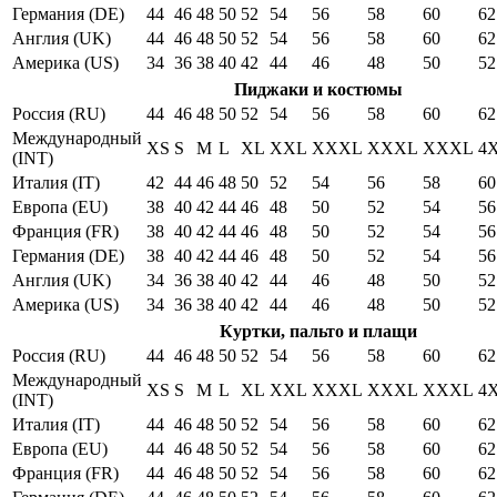
Германия (DE)
44
46
48
50
52
54
56
58
60
62
Англия (UK)
44
46
48
50
52
54
56
58
60
62
Америка (US)
34
36
38
40
42
44
46
48
50
52
Пиджаки и костюмы
Россия (RU)
44
46
48
50
52
54
56
58
60
62
Международный
XS
S
M
L
XL
XXL
XXXL
XXXL
XXXL
4
(INT)
Италия (IT)
42
44
46
48
50
52
54
56
58
60
Европа (EU)
38
40
42
44
46
48
50
52
54
56
Франция (FR)
38
40
42
44
46
48
50
52
54
56
Германия (DE)
38
40
42
44
46
48
50
52
54
56
Англия (UK)
34
36
38
40
42
44
46
48
50
52
Америка (US)
34
36
38
40
42
44
46
48
50
52
Куртки, пальто и плащи
Россия (RU)
44
46
48
50
52
54
56
58
60
62
Международный
XS
S
M
L
XL
XXL
XXXL
XXXL
XXXL
4
(INT)
Италия (IT)
44
46
48
50
52
54
56
58
60
62
Европа (EU)
44
46
48
50
52
54
56
58
60
62
Франция (FR)
44
46
48
50
52
54
56
58
60
62