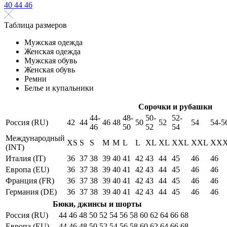
40
44
46
Таблица размеров
Мужская одежда
Женская одежда
Мужская обувь
Женская обувь
Ремни
Белье и купальники
Сорочки и рубашки
44-
48-
50-
52-
Россия (RU)
42
44
46
48
50
52
54
54-5
46
50
52
54
Международный
XS
S
S
M
M
L
L
XL
XL
XXL
XXL
XX
(INT)
Италия (IT)
36
37
38
39
40
41
42
43
44
45
46
46
Европа (EU)
36
37
38
39
40
41
42
43
44
45
46
46
Франция (FR)
36
37
38
39
40
41
42
43
44
45
46
46
Германия (DE)
36
37
38
39
40
41
42
43
44
45
46
46
Бюки, джинсы и шорты
Россия (RU)
44
46
48
50
52
54
56
58
60
62
64
66
68
Европа (EU)
44
46
48
50
52
54
56
58
60
62
64
66
68