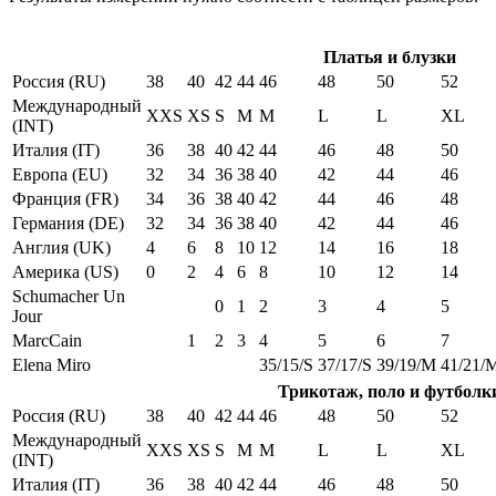
Платья и блузки
Россия (RU)
38
40
42
44
46
48
50
52
Международный
XXS
XS
S
M
M
L
L
XL
(INT)
Италия (IT)
36
38
40
42
44
46
48
50
Европа (EU)
32
34
36
38
40
42
44
46
Франция (FR)
34
36
38
40
42
44
46
48
Германия (DE)
32
34
36
38
40
42
44
46
Англия (UK)
4
6
8
10
12
14
16
18
Америка (US)
0
2
4
6
8
10
12
14
Schumacher Un
0
1
2
3
4
5
Jour
MarcCain
1
2
3
4
5
6
7
Elena Miro
35/15/S
37/17/S
39/19/M
41/21/
Трикотаж, поло и футболк
Россия (RU)
38
40
42
44
46
48
50
52
Международный
XXS
XS
S
M
M
L
L
XL
(INT)
Италия (IT)
36
38
40
42
44
46
48
50