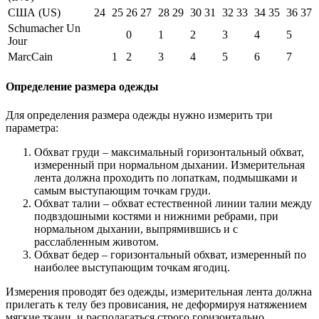
США (US)
24
25
26
27
28
29
30
31
32
33
34
35
36
37
Schumacher Un
0
1
2
3
4
5
Jour
MarcCain
1
2
3
4
5
6
7
Определение размера одежды
Для определения размера одежды нужно измерить три
параметра:
Обхват груди – максимальный горизонтальный обхват,
измеренный при нормальном дыхании. Измерительная
лента должна проходить по лопаткам, подмышками и
самым выступающим точкам груди.
Обхват талии – обхват естественной линии талии между
подвздошными костями и нижними ребрами, при
нормальном дыхании, выпрямившись и с
расслабленным животом.
Обхват бедер – горизонтальный обхват, измеренный по
наиболее выступающим точкам ягодиц.
Измерения проводят без одежды, измерительная лента должна
прилегать к телу без провисания, не деформируя натяжением
мягкие ткани, и располагаться строго горизонтально.