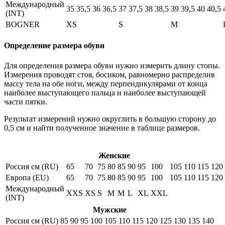
Международный
35
35,5
36
36,5
37
37,5
38
38,5
39
39,5
40
40,5
(INT)
BOGNER
XS
S
M
Определение размера обуви
Для определения размера обуви нужно измерить длину стопы.
Измерения проводят стоя, босиком, равномерно распределив
массу тела на обе ноги, между перпендикулярами от конца
наиболее выступающего пальца и наиболее выступающей
части пятки.
Результат измерений нужно округлить в большую сторону до
0,5 см и найти полученное значение в таблице размеров.
Женские
Россия см (RU)
65
70
75
80
85
90
95
100
105
110
115
120
Европа (EU)
65
70
75
80
85
90
95
100
105
110
115
120
Международный
XXS
XS
S
M
M
L
XL
XXL
(INT)
Мужские
Россия см (RU)
85
90
95
100
105
110
115
120
125
130
135
140