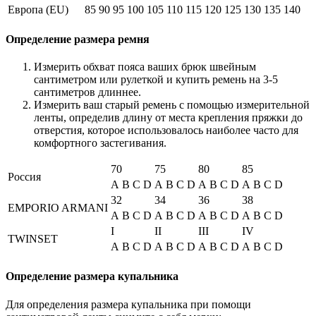
Европа (EU)
85
90
95
100
105
110
115
120
125
130
135
140
Определение размера ремня
Измерить обхват пояса ваших брюк швейным
сантиметром или рулеткой и купить ремень на 3-5
сантиметров длиннее.
Измерить ваш старый ремень с помощью измерительной
ленты, определив длину от места крепления пряжки до
отверстия, которое использовалось наиболее часто для
комфортного застегивания.
70
75
80
85
Россия
A
B
C
D
A
B
C
D
A
B
C
D
A
B
C
D
32
34
36
38
EMPORIO ARMANI
A
B
C
D
A
B
C
D
A
B
C
D
A
B
C
D
I
II
III
IV
TWINSET
A
B
C
D
A
B
C
D
A
B
C
D
A
B
C
D
Определение размера купальника
Для определения размера купальника при помощи