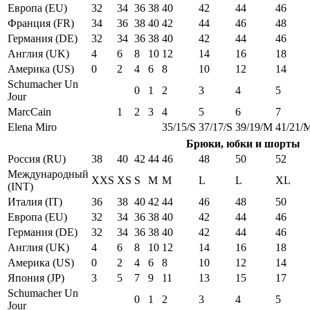
Европа (EU)
32
34
36
38
40
42
44
46
Франция (FR)
34
36
38
40
42
44
46
48
Германия (DE)
32
34
36
38
40
42
44
46
Англия (UK)
4
6
8
10
12
14
16
18
Америка (US)
0
2
4
6
8
10
12
14
Schumacher Un
0
1
2
3
4
5
Jour
MarcCain
1
2
3
4
5
6
7
Elena Miro
35/15/S
37/17/S
39/19/M
41/21/
Брюки, юбки и шорты
Россия (RU)
38
40
42
44
46
48
50
52
Международный
XXS
XS
S
M
M
L
L
XL
(INT)
Италия (IT)
36
38
40
42
44
46
48
50
Европа (EU)
32
34
36
38
40
42
44
46
Германия (DE)
32
34
36
38
40
42
44
46
Англия (UK)
4
6
8
10
12
14
16
18
Америка (US)
0
2
4
6
8
10
12
14
Япония (JP)
3
5
7
9
11
13
15
17
Schumacher Un
0
1
2
3
4
5
Jour