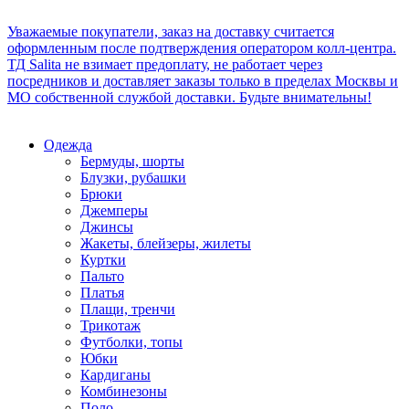
Уважаемые покупатели, заказ на доставку считается
оформленным после подтверждения оператором колл-центра.
ТД Salita не взимает предоплату, не работает через
посредников и доставляет заказы только в пределах Москвы и
МО собственной службой доставки. Будьте внимательны!
Одежда
Бермуды, шорты
Блузки, рубашки
Брюки
Джемперы
Джинсы
Жакеты, блейзеры, жилеты
Куртки
Пальто
Платья
Плащи, тренчи
Трикотаж
Футболки, топы
Юбки
Кардиганы
Комбинезоны
Поло