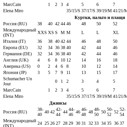
MarcCain
1
2
3
4
5
6
7
Elena Miro
35/15/S
37/17/S
39/19/M
41/21/
Куртки, пальто и плащи
Россия (RU)
38
40
42
44
46
48
50
52
Международный
XXS
XS
S
M
M
L
L
XL
(INT)
Италия (IT)
36
38
40
42
44
46
48
50
Европа (EU)
32
34
36
38
40
42
44
46
Германия (DE)
32
34
36
38
40
42
44
46
Англия (UK)
4
6
8
10
12
14
16
18
Америка (US)
0
2
4
6
8
10
12
14
Япония (JP)
3
5
7
9
11
13
15
17
Schumacher Un
0
1
2
3
4
5
Jour
MarcCain
1
2
3
4
5
6
7
Elena Miro
35/15/S
37/17/S
39/19/M
41/21/
Джинсы
38-
42-
44-
46-
48-
50-
52-
Россия (RU)
40
42
44
46
48
50
52
40
44
46
48
50
52
54
Международный
24
25
26
27
28
29
30
31
32
33
34
35
36
37
(INT)