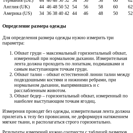
Германия (DE)
44
46
48
50
52
54
56
58
60
62
Англия (UK)
44
46
48
50
52
54
56
58
60
62
Америка (US)
34
36
38
40
42
44
46
48
50
52
Определение размера одежды
Для определения размера одежды нужно измерить три
параметра:
Обхват груди – максимальный горизонтальный обхват,
измеренный при нормальном дыхании. Измерительная
лента должна проходить по лопаткам, подмышками и
самым выступающим точкам груди.
Обхват талии – обхват естественной линии талии между
подвздошными костями и нижними ребрами, при
нормальном дыхании, выпрямившись и с
расслабленным животом.
Обхват бедер – горизонтальный обхват, измеренный по
наиболее выступающим точкам ягодиц.
Измерения проводят без одежды, измерительная лента должна
прилегать к телу без провисания, не деформируя натяжением
мягкие ткани, и располагаться строго горизонтально.
Результаты измерений нужно соотнести с таблицей размеров.