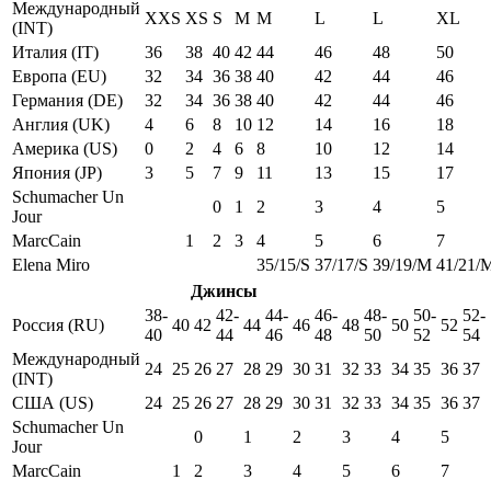
Международный
XXS
XS
S
M
M
L
L
XL
(INT)
Италия (IT)
36
38
40
42
44
46
48
50
Европа (EU)
32
34
36
38
40
42
44
46
Германия (DE)
32
34
36
38
40
42
44
46
Англия (UK)
4
6
8
10
12
14
16
18
Америка (US)
0
2
4
6
8
10
12
14
Япония (JP)
3
5
7
9
11
13
15
17
Schumacher Un
0
1
2
3
4
5
Jour
MarcCain
1
2
3
4
5
6
7
Elena Miro
35/15/S
37/17/S
39/19/M
41/21/
Джинсы
38-
42-
44-
46-
48-
50-
52-
Россия (RU)
40
42
44
46
48
50
52
40
44
46
48
50
52
54
Международный
24
25
26
27
28
29
30
31
32
33
34
35
36
37
(INT)
США (US)
24
25
26
27
28
29
30
31
32
33
34
35
36
37
Schumacher Un
0
1
2
3
4
5
Jour
MarcCain
1
2
3
4
5
6
7