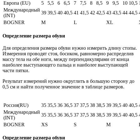
Европа (EU)
5
5,5
6
6,5
7
7,5
8
8,5
9
9,5
10
10,5
Международный
39
39,5
40
40,5
41
41,5
42
42,5
43
43,5
44
44,5
(INT)
BOGNER
M
L
XL
Определение размера обуви
Для определения размера обуви нужно измерить длину стопы.
Измерения проводят стоя, босиком, равномерно распределив
массу тела на обе ноги, между перпендикулярами от конца
наиболее выступающего пальца и наиболее выступающей
части пятки.
Результат измерений нужно округлить в большую сторону до
0,5 см и найти полученное значение в таблице размеров.
Россия(RU)
35
35,5
36
36,5
37
37,5
38
38,5
39
39,5
40
40,5
Международный
35
35,5
36
36,5
37
37,5
38
38,5
39
39,5
40
40,5
(INT)
BOGNER
XS
S
M
Определение размера обуви