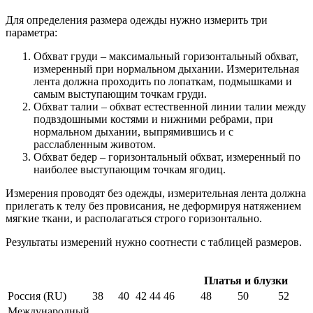
Для определения размера одежды нужно измерить три
параметра:
Обхват груди – максимальный горизонтальный обхват,
измеренный при нормальном дыхании. Измерительная
лента должна проходить по лопаткам, подмышками и
самым выступающим точкам груди.
Обхват талии – обхват естественной линии талии между
подвздошными костями и нижними ребрами, при
нормальном дыхании, выпрямившись и с
расслабленным животом.
Обхват бедер – горизонтальный обхват, измеренный по
наиболее выступающим точкам ягодиц.
Измерения проводят без одежды, измерительная лента должна
прилегать к телу без провисания, не деформируя натяжением
мягкие ткани, и располагаться строго горизонтально.
Результаты измерений нужно соотнести с таблицей размеров.
Платья и блузки
Россия (RU)
38
40
42
44
46
48
50
52
Международный