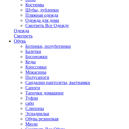
Костюмы
Шубы, дубленки
Пляжная одежда
Одежда для дома
Смотреть Все Одежду
Одежда
Смотреть
Обувь
Ботинки, полуботинки
Балетки
Босоножки
Кеды
Кроссовки
Мокасины
Полусапоги
Сандалии,пантолеты, вьетнамки
Сапоги
Тапочки домашние
Туфли
сабо
Слипоны
Эспадрильи
Обувь резиновая
Мюли