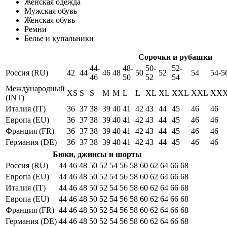
Женская одежда
Мужская обувь
Женская обувь
Ремни
Белье и купальники
Сорочки и рубашки
44-
48-
50-
52-
Россия (RU)
42
44
46
48
50
52
54
54-5
46
50
52
54
Международный
XS
S
S
M
M
L
L
XL
XL
XXL
XXL
XX
(INT)
Италия (IT)
36
37
38
39
40
41
42
43
44
45
46
46
Европа (EU)
36
37
38
39
40
41
42
43
44
45
46
46
Франция (FR)
36
37
38
39
40
41
42
43
44
45
46
46
Германия (DE)
36
37
38
39
40
41
42
43
44
45
46
46
Бюки, джинсы и шорты
Россия (RU)
44
46
48
50
52
54
56
58
60
62
64
66
68
Европа (EU)
44
46
48
50
52
54
56
58
60
62
64
66
68
Италия (IT)
44
46
48
50
52
54
56
58
60
62
64
66
68
Европа (EU)
44
46
48
50
52
54
56
58
60
62
64
66
68
Франция (FR)
44
46
48
50
52
54
56
58
60
62
64
66
68
Германия (DE)
44
46
48
50
52
54
56
58
60
62
64
66
68