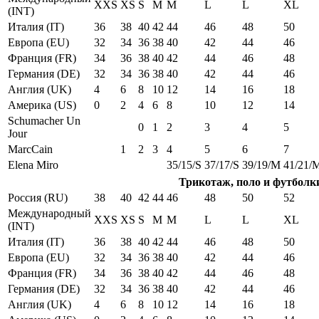
XXS
XS
S
M
M
L
L
XL
(INT)
Италия (IT)
36
38
40
42
44
46
48
50
Европа (EU)
32
34
36
38
40
42
44
46
Франция (FR)
34
36
38
40
42
44
46
48
Германия (DE)
32
34
36
38
40
42
44
46
Англия (UK)
4
6
8
10
12
14
16
18
Америка (US)
0
2
4
6
8
10
12
14
Schumacher Un
0
1
2
3
4
5
Jour
MarcCain
1
2
3
4
5
6
7
Elena Miro
35/15/S
37/17/S
39/19/M
41/21/
Трикотаж, поло и футболк
Россия (RU)
38
40
42
44
46
48
50
52
Международный
XXS
XS
S
M
M
L
L
XL
(INT)
Италия (IT)
36
38
40
42
44
46
48
50
Европа (EU)
32
34
36
38
40
42
44
46
Франция (FR)
34
36
38
40
42
44
46
48
Германия (DE)
32
34
36
38
40
42
44
46
Англия (UK)
4
6
8
10
12
14
16
18