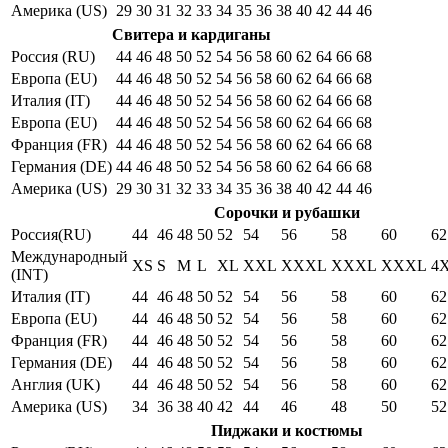
Америка (US)
29
30
31
32
33
34
35
36
38
40
42
44
46
Свитера и кардиганы
Россия (RU)
44
46
48
50
52
54
56
58
60
62
64
66
68
Европа (EU)
44
46
48
50
52
54
56
58
60
62
64
66
68
Италия (IT)
44
46
48
50
52
54
56
58
60
62
64
66
68
Европа (EU)
44
46
48
50
52
54
56
58
60
62
64
66
68
Франция (FR)
44
46
48
50
52
54
56
58
60
62
64
66
68
Германия (DE)
44
46
48
50
52
54
56
58
60
62
64
66
68
Америка (US)
29
30
31
32
33
34
35
36
38
40
42
44
46
Сорочки и рубашки
Россия(RU)
44
46
48
50
52
54
56
58
60
62
Международный
XS
S
M
L
XL
XXL
XXXL
XXXL
XXXL
4
(INT)
Италия (IT)
44
46
48
50
52
54
56
58
60
62
Европа (EU)
44
46
48
50
52
54
56
58
60
62
Франция (FR)
44
46
48
50
52
54
56
58
60
62
Германия (DE)
44
46
48
50
52
54
56
58
60
62
Англия (UK)
44
46
48
50
52
54
56
58
60
62
Америка (US)
34
36
38
40
42
44
46
48
50
52
Пиджаки и костюмы