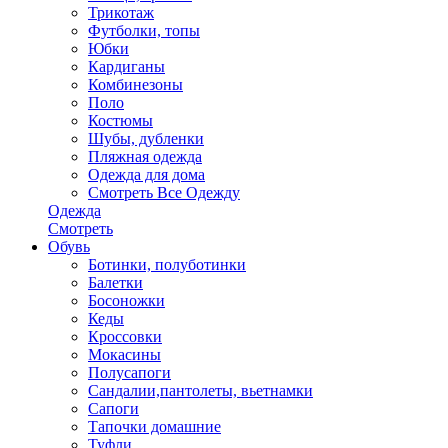
Трикотаж
Футболки, топы
Юбки
Кардиганы
Комбинезоны
Поло
Костюмы
Шубы, дубленки
Пляжная одежда
Одежда для дома
Смотреть Все Одежду
Одежда
Смотреть
Обувь
Ботинки, полуботинки
Балетки
Босоножки
Кеды
Кроссовки
Мокасины
Полусапоги
Сандалии,пантолеты, вьетнамки
Сапоги
Тапочки домашние
Туфли