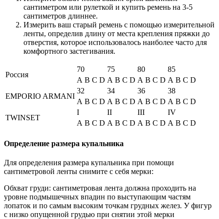
сантиметром или рулеткой и купить ремень на 3-5
сантиметров длиннее.
Измерить ваш старый ремень с помощью измерительной
ленты, определив длину от места крепления пряжки до
отверстия, которое использовалось наиболее часто для
комфортного застегивания.
70
75
80
85
Россия
A
B
C
D
A
B
C
D
A
B
C
D
A
B
C
D
32
34
36
38
EMPORIO ARMANI
A
B
C
D
A
B
C
D
A
B
C
D
A
B
C
D
I
II
III
IV
TWINSET
A
B
C
D
A
B
C
D
A
B
C
D
A
B
C
D
Определение размера купальника
Для определения размера купальника при помощи
сантиметровой ленты снимите с себя мерки:
Обхват груди: сантиметровая лента должна проходить на
уровне подмышечных впадин по выступающим частям
лопаток и по самым высоким точкам грудных желез. У фигур
с низко опущенной грудью при снятии этой мерки