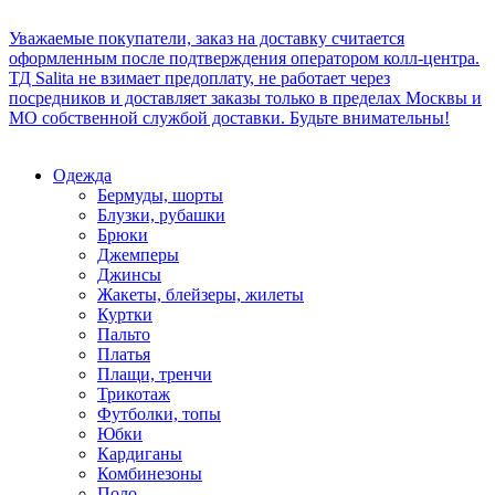
Уважаемые покупатели, заказ на доставку считается
оформленным после подтверждения оператором колл-центра.
ТД Salita не взимает предоплату, не работает через
посредников и доставляет заказы только в пределах Москвы и
МО собственной службой доставки. Будьте внимательны!
Одежда
Бермуды, шорты
Блузки, рубашки
Брюки
Джемперы
Джинсы
Жакеты, блейзеры, жилеты
Куртки
Пальто
Платья
Плащи, тренчи
Трикотаж
Футболки, топы
Юбки
Кардиганы
Комбинезоны
Поло