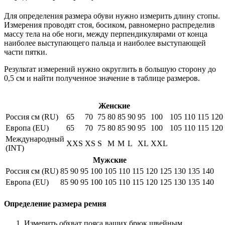
Для определения размера обуви нужно измерить длину стопы.
Измерения проводят стоя, босиком, равномерно распределив
массу тела на обе ноги, между перпендикулярами от конца
наиболее выступающего пальца и наиболее выступающей
части пятки.
Результат измерений нужно округлить в большую сторону до
0,5 см и найти полученное значение в таблице размеров.
Женские
Россия см (RU)
65
70
75
80
85
90
95
100
105
110
115
120
Европа (EU)
65
70
75
80
85
90
95
100
105
110
115
120
Международный
XXS
XS
S
M
M
L
XL
XXL
(INT)
Мужские
Россия см (RU)
85
90
95
100
105
110
115
120
125
130
135
140
Европа (EU)
85
90
95
100
105
110
115
120
125
130
135
140
Определение размера ремня
Измерить обхват пояса ваших брюк швейным