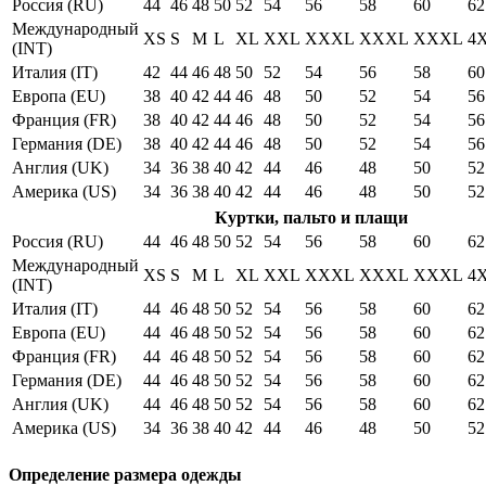
Россия (RU)
44
46
48
50
52
54
56
58
60
62
Международный
XS
S
M
L
XL
XXL
XXXL
XXXL
XXXL
4
(INT)
Италия (IT)
42
44
46
48
50
52
54
56
58
60
Европа (EU)
38
40
42
44
46
48
50
52
54
56
Франция (FR)
38
40
42
44
46
48
50
52
54
56
Германия (DE)
38
40
42
44
46
48
50
52
54
56
Англия (UK)
34
36
38
40
42
44
46
48
50
52
Америка (US)
34
36
38
40
42
44
46
48
50
52
Куртки, пальто и плащи
Россия (RU)
44
46
48
50
52
54
56
58
60
62
Международный
XS
S
M
L
XL
XXL
XXXL
XXXL
XXXL
4
(INT)
Италия (IT)
44
46
48
50
52
54
56
58
60
62
Европа (EU)
44
46
48
50
52
54
56
58
60
62
Франция (FR)
44
46
48
50
52
54
56
58
60
62
Германия (DE)
44
46
48
50
52
54
56
58
60
62
Англия (UK)
44
46
48
50
52
54
56
58
60
62
Америка (US)
34
36
38
40
42
44
46
48
50
52
Определение размера одежды