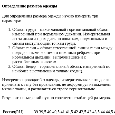
Определение размера одежды
Для определения размера одежды нужно измерить три
параметра:
Обхват груди – максимальный горизонтальный обхват,
измеренный при нормальном дыхании. Измерительная
лента должна проходить по лопаткам, подмышками и
самым выступающим точкам груди.
Обхват талии – обхват естественной линии талии между
подвздошными костями и нижними ребрами, при
нормальном дыхании, выпрямившись и с
расслабленным животом.
Обхват бедер – горизонтальный обхват, измеренный по
наиболее выступающим точкам ягодиц.
Измерения проводят без одежды, измерительная лента должна
прилегать к телу без провисания, не деформируя натяжением
мягкие ткани, и располагаться строго горизонтально.
Результаты измерений нужно соотнести с таблицей размеров.
Россия(RU)
39
39,5
40
40,5
41
41,5
42
42,5
43
43,5
44
44,5