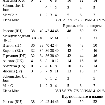
Америка (US)
0
2
4
6
8
10
12
14
Schumacher Un
0
1
2
3
4
5
Jour
MarcCain
1
2
3
4
5
6
7
Elena Miro
35/15/S
37/17/S
39/19/M
41/21/
Брюки, юбки и шорты
Россия (RU)
38
40
42
44
46
48
50
52
Международный
XXS
XS
S
M
M
L
L
XL
(INT)
Италия (IT)
36
38
40
42
44
46
48
50
Европа (EU)
32
34
36
38
40
42
44
46
Германия (DE)
32
34
36
38
40
42
44
46
Англия (UK)
4
6
8
10
12
14
16
18
Америка (US)
0
2
4
6
8
10
12
14
Япония (JP)
3
5
7
9
11
13
15
17
Schumacher Un
0
1
2
3
4
5
Jour
MarcCain
1
2
3
4
5
6
7
Elena Miro
35/15/S
37/17/S
39/19/M
41/21/
Куртки, пальто и плащи
Россия (RU)
38
40
42
44
46
48
50
52