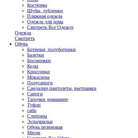
Костюмы
Шубы, дубленки
Пляжная одежда
Одежда для дома
Смотреть Все Одежду
Одежда
Смотреть
Обувь
Ботинки, полуботинки
Балетки
Босоножки
Кеды
Кроссовки
Мокасины
Полусапоги
Сандалии,пантолеты, вьетнамки
Сапоги
Тапочки домашние
Туфли
сабо
Слипоны
Эспадрильи
Обувь резиновая
Мюли