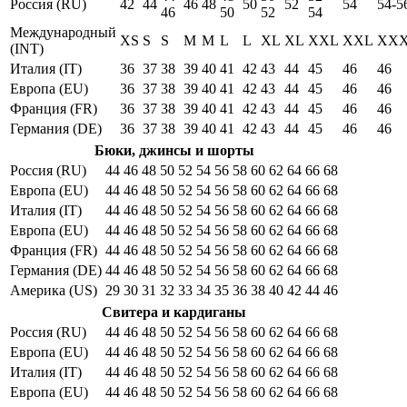
Россия (RU)
42
44
46
48
50
52
54
54-5
46
50
52
54
Международный
XS
S
S
M
M
L
L
XL
XL
XXL
XXL
XX
(INT)
Италия (IT)
36
37
38
39
40
41
42
43
44
45
46
46
Европа (EU)
36
37
38
39
40
41
42
43
44
45
46
46
Франция (FR)
36
37
38
39
40
41
42
43
44
45
46
46
Германия (DE)
36
37
38
39
40
41
42
43
44
45
46
46
Бюки, джинсы и шорты
Россия (RU)
44
46
48
50
52
54
56
58
60
62
64
66
68
Европа (EU)
44
46
48
50
52
54
56
58
60
62
64
66
68
Италия (IT)
44
46
48
50
52
54
56
58
60
62
64
66
68
Европа (EU)
44
46
48
50
52
54
56
58
60
62
64
66
68
Франция (FR)
44
46
48
50
52
54
56
58
60
62
64
66
68
Германия (DE)
44
46
48
50
52
54
56
58
60
62
64
66
68
Америка (US)
29
30
31
32
33
34
35
36
38
40
42
44
46
Свитера и кардиганы
Россия (RU)
44
46
48
50
52
54
56
58
60
62
64
66
68
Европа (EU)
44
46
48
50
52
54
56
58
60
62
64
66
68
Италия (IT)
44
46
48
50
52
54
56
58
60
62
64
66
68
Европа (EU)
44
46
48
50
52
54
56
58
60
62
64
66
68