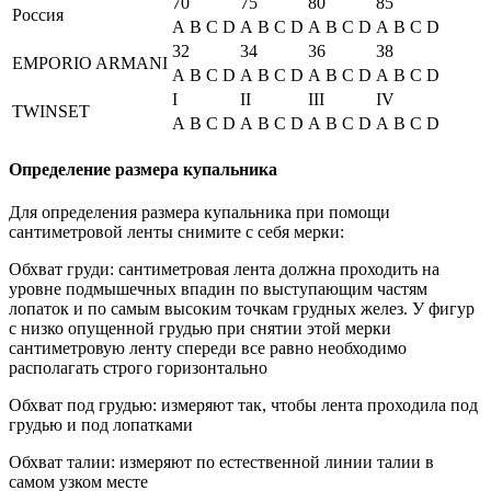
70
75
80
85
Россия
A
B
C
D
A
B
C
D
A
B
C
D
A
B
C
D
32
34
36
38
EMPORIO ARMANI
A
B
C
D
A
B
C
D
A
B
C
D
A
B
C
D
I
II
III
IV
TWINSET
A
B
C
D
A
B
C
D
A
B
C
D
A
B
C
D
Определение размера купальника
Для определения размера купальника при помощи
сантиметровой ленты снимите с себя мерки:
Обхват груди: сантиметровая лента должна проходить на
уровне подмышечных впадин по выступающим частям
лопаток и по самым высоким точкам грудных желез. У фигур
с низко опущенной грудью при снятии этой мерки
сантиметровую ленту спереди все равно необходимо
располагать строго горизонтально
Обхват под грудью: измеряют так, чтобы лента проходила под
грудью и под лопатками
Обхват талии: измеряют по естественной линии талии в
самом узком месте