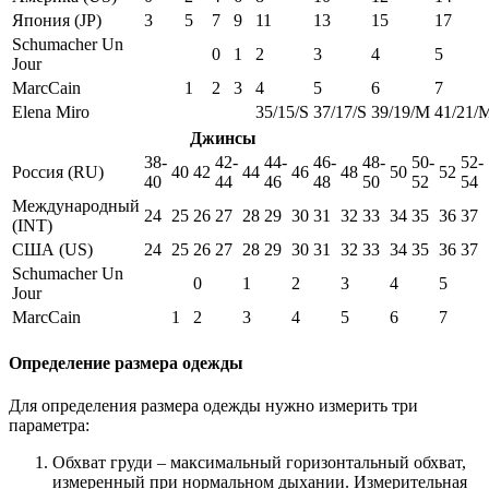
Япония (JP)
3
5
7
9
11
13
15
17
Schumacher Un
0
1
2
3
4
5
Jour
MarcCain
1
2
3
4
5
6
7
Elena Miro
35/15/S
37/17/S
39/19/M
41/21/
Джинсы
38-
42-
44-
46-
48-
50-
52-
Россия (RU)
40
42
44
46
48
50
52
40
44
46
48
50
52
54
Международный
24
25
26
27
28
29
30
31
32
33
34
35
36
37
(INT)
США (US)
24
25
26
27
28
29
30
31
32
33
34
35
36
37
Schumacher Un
0
1
2
3
4
5
Jour
MarcCain
1
2
3
4
5
6
7
Определение размера одежды
Для определения размера одежды нужно измерить три
параметра:
Обхват груди – максимальный горизонтальный обхват,
измеренный при нормальном дыхании. Измерительная