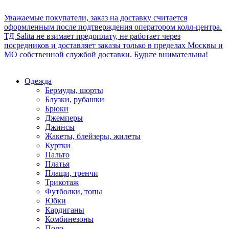
Уважаемые покупатели, заказ на доставку считается
оформленным после подтверждения оператором колл-центра.
ТД Salita не взимает предоплату, не работает через
посредников и доставляет заказы только в пределах Москвы и
МО собственной службой доставки. Будьте внимательны!
Одежда
Бермуды, шорты
Блузки, рубашки
Брюки
Джемперы
Джинсы
Жакеты, блейзеры, жилеты
Куртки
Пальто
Платья
Плащи, тренчи
Трикотаж
Футболки, топы
Юбки
Кардиганы
Комбинезоны
Поло