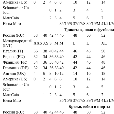
Америка (US)
0
2
4
6
8
10
12
14
Schumacher Un
0
1
2
3
4
5
Jour
MarcCain
1
2
3
4
5
6
7
Elena Miro
35/15/S
37/17/S
39/19/M
41/21/
Трикотаж, поло и футболк
Россия (RU)
38
40
42
44
46
48
50
52
Международный
XXS
XS
S
M
M
L
L
XL
(INT)
Италия (IT)
36
38
40
42
44
46
48
50
Европа (EU)
32
34
36
38
40
42
44
46
Франция (FR)
34
36
38
40
42
44
46
48
Германия (DE)
32
34
36
38
40
42
44
46
Англия (UK)
4
6
8
10
12
14
16
18
Америка (US)
0
2
4
6
8
10
12
14
Schumacher Un
0
1
2
3
4
5
Jour
MarcCain
1
2
3
4
5
6
7
Elena Miro
35/15/S
37/17/S
39/19/M
41/21/
Брюки, юбки и шорты
Россия (RU)
38
40
42
44
46
48
50
52