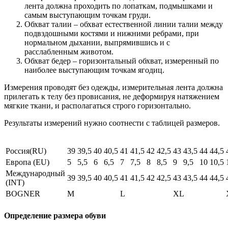
лента должна проходить по лопаткам, подмышками и
самым выступающим точкам груди.
Обхват талии – обхват естественной линии талии между
подвздошными костями и нижними ребрами, при
нормальном дыхании, выпрямившись и с
расслабленным животом.
Обхват бедер – горизонтальный обхват, измеренный по
наиболее выступающим точкам ягодиц.
Измерения проводят без одежды, измерительная лента должна
прилегать к телу без провисания, не деформируя натяжением
мягкие ткани, и располагаться строго горизонтально.
Результаты измерений нужно соотнести с таблицей размеров.
Россия(RU)
39
39,5
40
40,5
41
41,5
42
42,5
43
43,5
44
44,5
Европа (EU)
5
5,5
6
6,5
7
7,5
8
8,5
9
9,5
10
10,5
Международный
39
39,5
40
40,5
41
41,5
42
42,5
43
43,5
44
44,5
(INT)
BOGNER
M
L
XL
Определение размера обуви