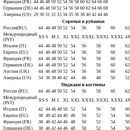
Франция (FR)
44
46
48
50
52
54
56
58
60
62
64
66
68
Германия (DE)
44
46
48
50
52
54
56
58
60
62
64
66
68
Америка (US)
29
30
31
32
33
34
35
36
38
40
42
44
46
Сорочки и рубашки
Россия(RU)
44
46
48
50
52
54
56
58
60
62
Международный
XS
S
M
L
XL
XXL
XXXL
XXXL
XXXL
4
(INT)
Италия (IT)
44
46
48
50
52
54
56
58
60
62
Европа (EU)
44
46
48
50
52
54
56
58
60
62
Франция (FR)
44
46
48
50
52
54
56
58
60
62
Германия (DE)
44
46
48
50
52
54
56
58
60
62
Англия (UK)
44
46
48
50
52
54
56
58
60
62
Америка (US)
34
36
38
40
42
44
46
48
50
52
Пиджаки и костюмы
Россия (RU)
44
46
48
50
52
54
56
58
60
62
Международный
XS
S
M
L
XL
XXL
XXXL
XXXL
XXXL
4
(INT)
Италия (IT)
42
44
46
48
50
52
54
56
58
60
Европа (EU)
38
40
42
44
46
48
50
52
54
56
Франция (FR)
38
40
42
44
46
48
50
52
54
56
Германия (DE)
38
40
42
44
46
48
50
52
54
56