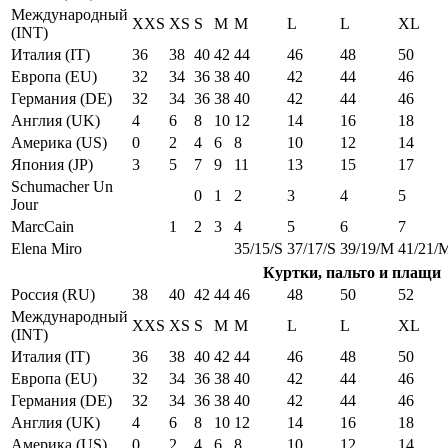
Международный
XXS
XS
S
M
M
L
L
XL
(INT)
Италия (IT)
36
38
40
42
44
46
48
50
Европа (EU)
32
34
36
38
40
42
44
46
Германия (DE)
32
34
36
38
40
42
44
46
Англия (UK)
4
6
8
10
12
14
16
18
Америка (US)
0
2
4
6
8
10
12
14
Япония (JP)
3
5
7
9
11
13
15
17
Schumacher Un
0
1
2
3
4
5
Jour
MarcCain
1
2
3
4
5
6
7
Elena Miro
35/15/S
37/17/S
39/19/M
41/21/
Куртки, пальто и плащи
Россия (RU)
38
40
42
44
46
48
50
52
Международный
XXS
XS
S
M
M
L
L
XL
(INT)
Италия (IT)
36
38
40
42
44
46
48
50
Европа (EU)
32
34
36
38
40
42
44
46
Германия (DE)
32
34
36
38
40
42
44
46
Англия (UK)
4
6
8
10
12
14
16
18
Америка (US)
0
2
4
6
8
10
12
14