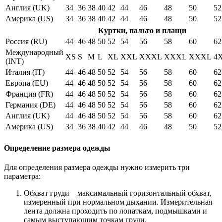
Англия (UK)
34
36
38
40
42
44
46
48
50
52
Америка (US)
34
36
38
40
42
44
46
48
50
52
Куртки, пальто и плащи
Россия (RU)
44
46
48
50
52
54
56
58
60
62
Международный
XS
S
M
L
XL
XXL
XXXL
XXXL
XXXL
4
(INT)
Италия (IT)
44
46
48
50
52
54
56
58
60
62
Европа (EU)
44
46
48
50
52
54
56
58
60
62
Франция (FR)
44
46
48
50
52
54
56
58
60
62
Германия (DE)
44
46
48
50
52
54
56
58
60
62
Англия (UK)
44
46
48
50
52
54
56
58
60
62
Америка (US)
34
36
38
40
42
44
46
48
50
52
Определение размера одежды
Для определения размера одежды нужно измерить три
параметра:
Обхват груди – максимальный горизонтальный обхват,
измеренный при нормальном дыхании. Измерительная
лента должна проходить по лопаткам, подмышками и
самым выступающим точкам груди.