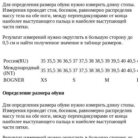
Для определения размера обуви нужно измерить длину стопы.
Измерения проводят стоя, босиком, равномерно распределив
массу тела на обе ноги, между перпендикулярами от конца
наиболее выступающего пальца и наиболее выступающей
части пятки.
Результат измерений нужно округлить в большую сторону до
0,5 см и найти полученное значение в таблице размеров.
Россия(RU)
35
35,5
36
36,5
37
37,5
38
38,5
39
39,5
40
40,5
Международный
35
35,5
36
36,5
37
37,5
38
38,5
39
39,5
40
40,5
(INT)
BOGNER
XS
S
M
Определение размера обуви
Для определения размера обуви нужно измерить длину стопы.
Измерения проводят стоя, босиком, равномерно распределив
массу тела на обе ноги, между перпендикулярами от конца
наиболее выступающего пальца и наиболее выступающей
части пятки.
Результат измерений нужно округлить в большую сторону до