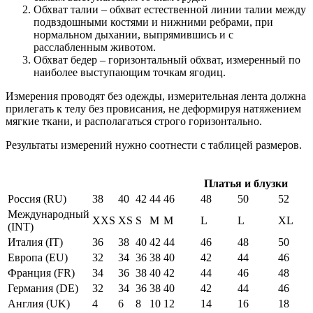
Обхват талии – обхват естественной линии талии между
подвздошными костями и нижними ребрами, при
нормальном дыхании, выпрямившись и с
расслабленным животом.
Обхват бедер – горизонтальный обхват, измеренный по
наиболее выступающим точкам ягодиц.
Измерения проводят без одежды, измерительная лента должна
прилегать к телу без провисания, не деформируя натяжением
мягкие ткани, и располагаться строго горизонтально.
Результаты измерений нужно соотнести с таблицей размеров.
Платья и блузки
Россия (RU)
38
40
42
44
46
48
50
52
Международный
XXS
XS
S
M
M
L
L
XL
(INT)
Италия (IT)
36
38
40
42
44
46
48
50
Европа (EU)
32
34
36
38
40
42
44
46
Франция (FR)
34
36
38
40
42
44
46
48
Германия (DE)
32
34
36
38
40
42
44
46
Англия (UK)
4
6
8
10
12
14
16
18