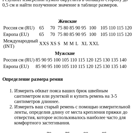
0,5 см и найти полученное значение в таблице размеров.
Женские
Россия см (RU)
65
70
75
80
85
90
95
100
105
110
115
120
Европа (EU)
65
70
75
80
85
90
95
100
105
110
115
120
Международный
XXS
XS
S
M
M
L
XL
XXL
(INT)
Мужские
Россия см (RU)
85
90
95
100
105
110
115
120
125
130
135
140
Европа (EU)
85
90
95
100
105
110
115
120
125
130
135
140
Определение размера ремня
Измерить обхват пояса ваших брюк швейным
сантиметром или рулеткой и купить ремень на 3-5
сантиметров длиннее.
Измерить ваш старый ремень с помощью измерительной
ленты, определив длину от места крепления пряжки до
отверстия, которое использовалось наиболее часто для
комфортного застегивания.