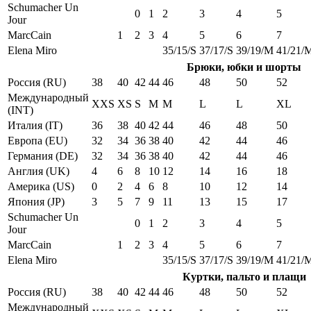
Schumacher Un
0
1
2
3
4
5
Jour
MarcCain
1
2
3
4
5
6
7
Elena Miro
35/15/S
37/17/S
39/19/M
41/21/
Брюки, юбки и шорты
Россия (RU)
38
40
42
44
46
48
50
52
Международный
XXS
XS
S
M
M
L
L
XL
(INT)
Италия (IT)
36
38
40
42
44
46
48
50
Европа (EU)
32
34
36
38
40
42
44
46
Германия (DE)
32
34
36
38
40
42
44
46
Англия (UK)
4
6
8
10
12
14
16
18
Америка (US)
0
2
4
6
8
10
12
14
Япония (JP)
3
5
7
9
11
13
15
17
Schumacher Un
0
1
2
3
4
5
Jour
MarcCain
1
2
3
4
5
6
7
Elena Miro
35/15/S
37/17/S
39/19/M
41/21/
Куртки, пальто и плащи
Россия (RU)
38
40
42
44
46
48
50
52
Международный