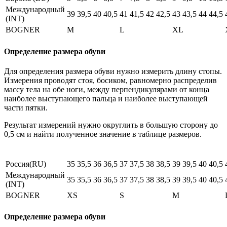
Международный
39
39,5
40
40,5
41
41,5
42
42,5
43
43,5
44
44,5
(INT)
BOGNER
M
L
XL
Определение размера обуви
Для определения размера обуви нужно измерить длину стопы.
Измерения проводят стоя, босиком, равномерно распределив
массу тела на обе ноги, между перпендикулярами от конца
наиболее выступающего пальца и наиболее выступающей
части пятки.
Результат измерений нужно округлить в большую сторону до
0,5 см и найти полученное значение в таблице размеров.
Россия(RU)
35
35,5
36
36,5
37
37,5
38
38,5
39
39,5
40
40,5
Международный
35
35,5
36
36,5
37
37,5
38
38,5
39
39,5
40
40,5
(INT)
BOGNER
XS
S
M
Определение размера обуви