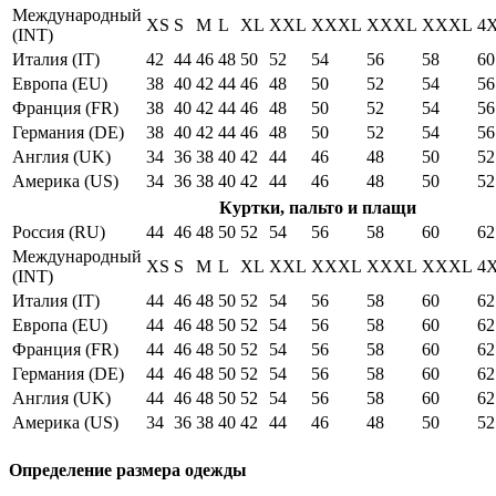
Международный
XS
S
M
L
XL
XXL
XXXL
XXXL
XXXL
4
(INT)
Италия (IT)
42
44
46
48
50
52
54
56
58
60
Европа (EU)
38
40
42
44
46
48
50
52
54
56
Франция (FR)
38
40
42
44
46
48
50
52
54
56
Германия (DE)
38
40
42
44
46
48
50
52
54
56
Англия (UK)
34
36
38
40
42
44
46
48
50
52
Америка (US)
34
36
38
40
42
44
46
48
50
52
Куртки, пальто и плащи
Россия (RU)
44
46
48
50
52
54
56
58
60
62
Международный
XS
S
M
L
XL
XXL
XXXL
XXXL
XXXL
4
(INT)
Италия (IT)
44
46
48
50
52
54
56
58
60
62
Европа (EU)
44
46
48
50
52
54
56
58
60
62
Франция (FR)
44
46
48
50
52
54
56
58
60
62
Германия (DE)
44
46
48
50
52
54
56
58
60
62
Англия (UK)
44
46
48
50
52
54
56
58
60
62
Америка (US)
34
36
38
40
42
44
46
48
50
52
Определение размера одежды