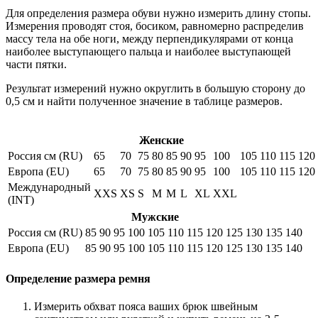
Для определения размера обуви нужно измерить длину стопы.
Измерения проводят стоя, босиком, равномерно распределив
массу тела на обе ноги, между перпендикулярами от конца
наиболее выступающего пальца и наиболее выступающей
части пятки.
Результат измерений нужно округлить в большую сторону до
0,5 см и найти полученное значение в таблице размеров.
Женские
Россия см (RU)
65
70
75
80
85
90
95
100
105
110
115
120
Европа (EU)
65
70
75
80
85
90
95
100
105
110
115
120
Международный
XXS
XS
S
M
M
L
XL
XXL
(INT)
Мужские
Россия см (RU)
85
90
95
100
105
110
115
120
125
130
135
140
Европа (EU)
85
90
95
100
105
110
115
120
125
130
135
140
Определение размера ремня
Измерить обхват пояса ваших брюк швейным