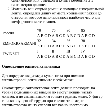
сантиметром или рулеткой и купить ремень на 3-5
сантиметров длиннее.
Измерить ваш старый ремень с помощью измерительной
ленты, определив длину от места крепления пряжки до
отверстия, которое использовалось наиболее часто для
комфортного застегивания.
70
75
80
85
Россия
A
B
C
D
A
B
C
D
A
B
C
D
A
B
C
D
32
34
36
38
EMPORIO ARMANI
A
B
C
D
A
B
C
D
A
B
C
D
A
B
C
D
I
II
III
IV
TWINSET
A
B
C
D
A
B
C
D
A
B
C
D
A
B
C
D
Определение размера купальника
Для определения размера купальника при помощи
сантиметровой ленты снимите с себя мерки:
Обхват груди: сантиметровая лента должна проходить на
уровне подмышечных впадин по выступающим частям
лопаток и по самым высоким точкам грудных желез. У фигур
с низко опущенной грудью при снятии этой мерки
сантиметровую ленту спереди все равно необходимо