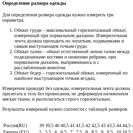
Определение размера одежды
Для определения размера одежды нужно измерить три
параметра:
Обхват груди – максимальный горизонтальный обхват,
измеренный при нормальном дыхании. Измерительная
лента должна проходить по лопаткам, подмышками и
самым выступающим точкам груди.
Обхват талии – обхват естественной линии талии между
подвздошными костями и нижними ребрами, при
нормальном дыхании, выпрямившись и с
расслабленным животом.
Обхват бедер – горизонтальный обхват, измеренный по
наиболее выступающим точкам ягодиц.
Измерения проводят без одежды, измерительная лента должна
прилегать к телу без провисания, не деформируя натяжением
мягкие ткани, и располагаться строго горизонтально.
Результаты измерений нужно соотнести с таблицей размеров.
Россия(RU)
39
39,5
40
40,5
41
41,5
42
42,5
43
43,5
44
44,5
Европа (EU)
5
5,5
6
6,5
7
7,5
8
8,5
9
9,5
10
10,5