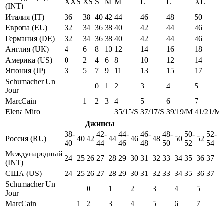
XXS
XS
S
M
M
L
L
XL
(INT)
Италия (IT)
36
38
40
42
44
46
48
50
Европа (EU)
32
34
36
38
40
42
44
46
Германия (DE)
32
34
36
38
40
42
44
46
Англия (UK)
4
6
8
10
12
14
16
18
Америка (US)
0
2
4
6
8
10
12
14
Япония (JP)
3
5
7
9
11
13
15
17
Schumacher Un
0
1
2
3
4
5
Jour
MarcCain
1
2
3
4
5
6
7
Elena Miro
35/15/S
37/17/S
39/19/M
41/21/
Джинсы
38-
42-
44-
46-
48-
50-
52-
Россия (RU)
40
42
44
46
48
50
52
40
44
46
48
50
52
54
Международный
24
25
26
27
28
29
30
31
32
33
34
35
36
37
(INT)
США (US)
24
25
26
27
28
29
30
31
32
33
34
35
36
37
Schumacher Un
0
1
2
3
4
5
Jour
MarcCain
1
2
3
4
5
6
7