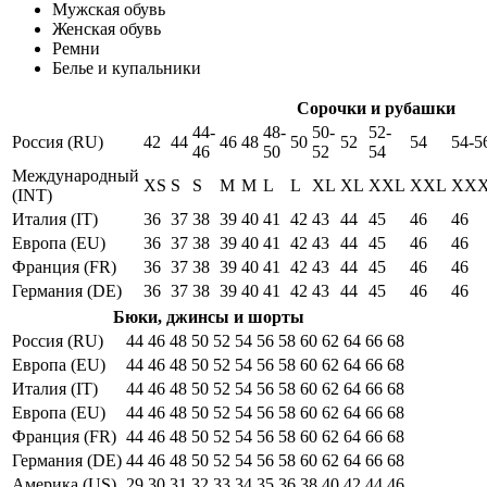
Мужская обувь
Женская обувь
Ремни
Белье и купальники
Сорочки и рубашки
44-
48-
50-
52-
Россия (RU)
42
44
46
48
50
52
54
54-5
46
50
52
54
Международный
XS
S
S
M
M
L
L
XL
XL
XXL
XXL
XX
(INT)
Италия (IT)
36
37
38
39
40
41
42
43
44
45
46
46
Европа (EU)
36
37
38
39
40
41
42
43
44
45
46
46
Франция (FR)
36
37
38
39
40
41
42
43
44
45
46
46
Германия (DE)
36
37
38
39
40
41
42
43
44
45
46
46
Бюки, джинсы и шорты
Россия (RU)
44
46
48
50
52
54
56
58
60
62
64
66
68
Европа (EU)
44
46
48
50
52
54
56
58
60
62
64
66
68
Италия (IT)
44
46
48
50
52
54
56
58
60
62
64
66
68
Европа (EU)
44
46
48
50
52
54
56
58
60
62
64
66
68
Франция (FR)
44
46
48
50
52
54
56
58
60
62
64
66
68
Германия (DE)
44
46
48
50
52
54
56
58
60
62
64
66
68
Америка (US)
29
30
31
32
33
34
35
36
38
40
42
44
46