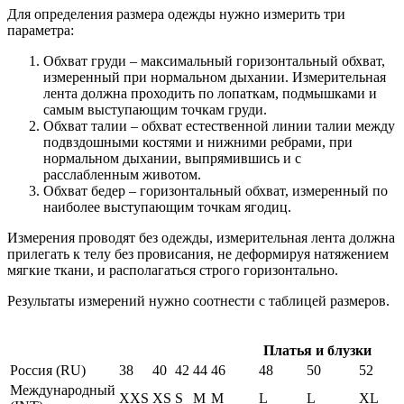
Для определения размера одежды нужно измерить три
параметра:
Обхват груди – максимальный горизонтальный обхват,
измеренный при нормальном дыхании. Измерительная
лента должна проходить по лопаткам, подмышками и
самым выступающим точкам груди.
Обхват талии – обхват естественной линии талии между
подвздошными костями и нижними ребрами, при
нормальном дыхании, выпрямившись и с
расслабленным животом.
Обхват бедер – горизонтальный обхват, измеренный по
наиболее выступающим точкам ягодиц.
Измерения проводят без одежды, измерительная лента должна
прилегать к телу без провисания, не деформируя натяжением
мягкие ткани, и располагаться строго горизонтально.
Результаты измерений нужно соотнести с таблицей размеров.
Платья и блузки
Россия (RU)
38
40
42
44
46
48
50
52
Международный
XXS
XS
S
M
M
L
L
XL