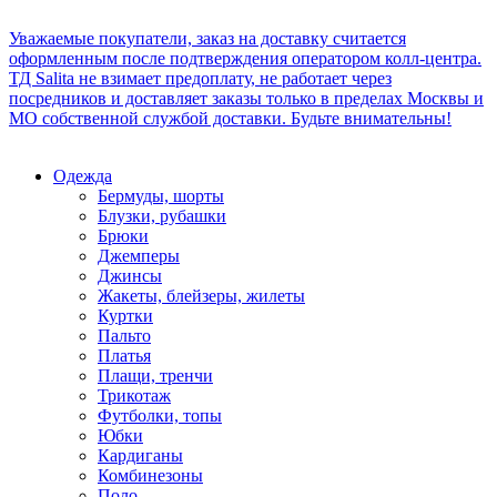
Уважаемые покупатели, заказ на доставку считается
оформленным после подтверждения оператором колл-центра.
ТД Salita не взимает предоплату, не работает через
посредников и доставляет заказы только в пределах Москвы и
МО собственной службой доставки. Будьте внимательны!
Одежда
Бермуды, шорты
Блузки, рубашки
Брюки
Джемперы
Джинсы
Жакеты, блейзеры, жилеты
Куртки
Пальто
Платья
Плащи, тренчи
Трикотаж
Футболки, топы
Юбки
Кардиганы
Комбинезоны
Поло