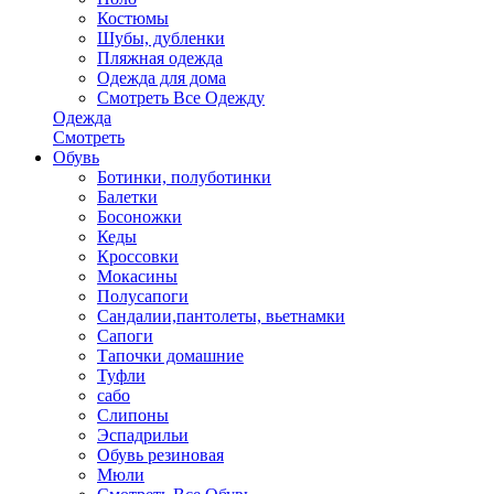
Костюмы
Шубы, дубленки
Пляжная одежда
Одежда для дома
Смотреть Все Одежду
Одежда
Смотреть
Обувь
Ботинки, полуботинки
Балетки
Босоножки
Кеды
Кроссовки
Мокасины
Полусапоги
Сандалии,пантолеты, вьетнамки
Сапоги
Тапочки домашние
Туфли
сабо
Слипоны
Эспадрильи
Обувь резиновая
Мюли