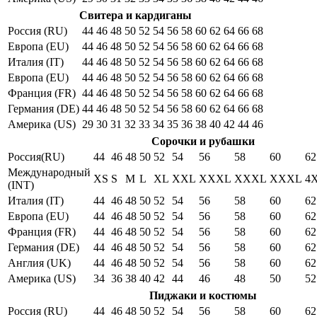
Свитера и кардиганы
Россия (RU)
44
46
48
50
52
54
56
58
60
62
64
66
68
Европа (EU)
44
46
48
50
52
54
56
58
60
62
64
66
68
Италия (IT)
44
46
48
50
52
54
56
58
60
62
64
66
68
Европа (EU)
44
46
48
50
52
54
56
58
60
62
64
66
68
Франция (FR)
44
46
48
50
52
54
56
58
60
62
64
66
68
Германия (DE)
44
46
48
50
52
54
56
58
60
62
64
66
68
Америка (US)
29
30
31
32
33
34
35
36
38
40
42
44
46
Сорочки и рубашки
Россия(RU)
44
46
48
50
52
54
56
58
60
62
Международный
XS
S
M
L
XL
XXL
XXXL
XXXL
XXXL
4
(INT)
Италия (IT)
44
46
48
50
52
54
56
58
60
62
Европа (EU)
44
46
48
50
52
54
56
58
60
62
Франция (FR)
44
46
48
50
52
54
56
58
60
62
Германия (DE)
44
46
48
50
52
54
56
58
60
62
Англия (UK)
44
46
48
50
52
54
56
58
60
62
Америка (US)
34
36
38
40
42
44
46
48
50
52
Пиджаки и костюмы
Россия (RU)
44
46
48
50
52
54
56
58
60
62