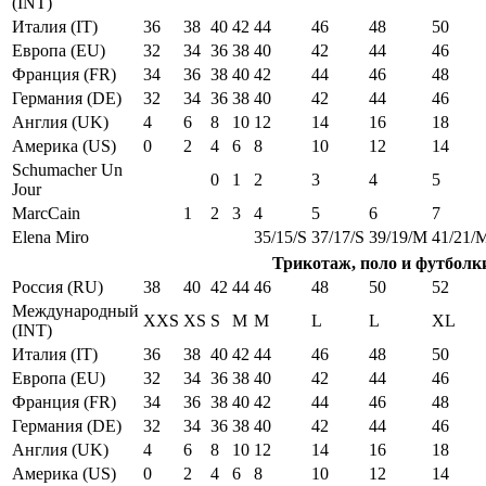
(INT)
Италия (IT)
36
38
40
42
44
46
48
50
Европа (EU)
32
34
36
38
40
42
44
46
Франция (FR)
34
36
38
40
42
44
46
48
Германия (DE)
32
34
36
38
40
42
44
46
Англия (UK)
4
6
8
10
12
14
16
18
Америка (US)
0
2
4
6
8
10
12
14
Schumacher Un
0
1
2
3
4
5
Jour
MarcCain
1
2
3
4
5
6
7
Elena Miro
35/15/S
37/17/S
39/19/M
41/21/
Трикотаж, поло и футболк
Россия (RU)
38
40
42
44
46
48
50
52
Международный
XXS
XS
S
M
M
L
L
XL
(INT)
Италия (IT)
36
38
40
42
44
46
48
50
Европа (EU)
32
34
36
38
40
42
44
46
Франция (FR)
34
36
38
40
42
44
46
48
Германия (DE)
32
34
36
38
40
42
44
46
Англия (UK)
4
6
8
10
12
14
16
18
Америка (US)
0
2
4
6
8
10
12
14