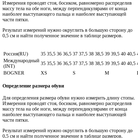
Измерения проводят стоя, босиком, равномерно распределив
массу тела на обе ноги, между перпендикулярами от конца
наиболее выступающего пальца и наиболее выступающей
части пятки.
Результат измерений нужно округлить в большую сторону до
0,5 см и найти полученное значение в таблице размеров.
Россия(RU)
35
35,5
36
36,5
37
37,5
38
38,5
39
39,5
40
40,5
Международный
35
35,5
36
36,5
37
37,5
38
38,5
39
39,5
40
40,5
(INT)
BOGNER
XS
S
M
Определение размера обуви
Для определения размера обуви нужно измерить длину стопы.
Измерения проводят стоя, босиком, равномерно распределив
массу тела на обе ноги, между перпендикулярами от конца
наиболее выступающего пальца и наиболее выступающей
части пятки.
Результат измерений нужно округлить в большую сторону до
0,5 см и найти полученное значение в таблице размеров.