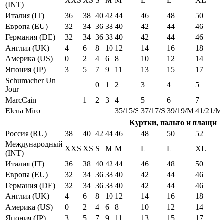
XXS
XS
S
M
M
L
L
XL
(INT)
Италия (IT)
36
38
40
42
44
46
48
50
Европа (EU)
32
34
36
38
40
42
44
46
Германия (DE)
32
34
36
38
40
42
44
46
Англия (UK)
4
6
8
10
12
14
16
18
Америка (US)
0
2
4
6
8
10
12
14
Япония (JP)
3
5
7
9
11
13
15
17
Schumacher Un
0
1
2
3
4
5
Jour
MarcCain
1
2
3
4
5
6
7
Elena Miro
35/15/S
37/17/S
39/19/M
41/21/
Куртки, пальто и плащи
Россия (RU)
38
40
42
44
46
48
50
52
Международный
XXS
XS
S
M
M
L
L
XL
(INT)
Италия (IT)
36
38
40
42
44
46
48
50
Европа (EU)
32
34
36
38
40
42
44
46
Германия (DE)
32
34
36
38
40
42
44
46
Англия (UK)
4
6
8
10
12
14
16
18
Америка (US)
0
2
4
6
8
10
12
14
Япония (JP)
3
5
7
9
11
13
15
17