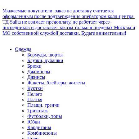
Уважаемые покупатели, заказ на доставку считается
оформленным после подтверждения оператором колл-центра.
ТД Salita не взимает предоплату, не работает через
посредников и доставляет заказы только в пределах Москвы и
МО собственной службой доставки. Будьте внимательны!
Одежда
Бермуды, шорты
Блузки, рубашки
Брюки
Джемперы
Джинсы
Жакеты, блейзеры, жилеты
Куртки
Пальто
Платья
Плащи, тренчи
Трикотаж
Футболки, топы
Юбки
Кардиганы
Комбинезоны
Поло