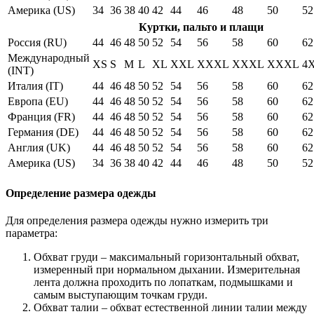
Америка (US)
34
36
38
40
42
44
46
48
50
52
Куртки, пальто и плащи
Россия (RU)
44
46
48
50
52
54
56
58
60
62
Международный
XS
S
M
L
XL
XXL
XXXL
XXXL
XXXL
4
(INT)
Италия (IT)
44
46
48
50
52
54
56
58
60
62
Европа (EU)
44
46
48
50
52
54
56
58
60
62
Франция (FR)
44
46
48
50
52
54
56
58
60
62
Германия (DE)
44
46
48
50
52
54
56
58
60
62
Англия (UK)
44
46
48
50
52
54
56
58
60
62
Америка (US)
34
36
38
40
42
44
46
48
50
52
Определение размера одежды
Для определения размера одежды нужно измерить три
параметра:
Обхват груди – максимальный горизонтальный обхват,
измеренный при нормальном дыхании. Измерительная
лента должна проходить по лопаткам, подмышками и
самым выступающим точкам груди.
Обхват талии – обхват естественной линии талии между