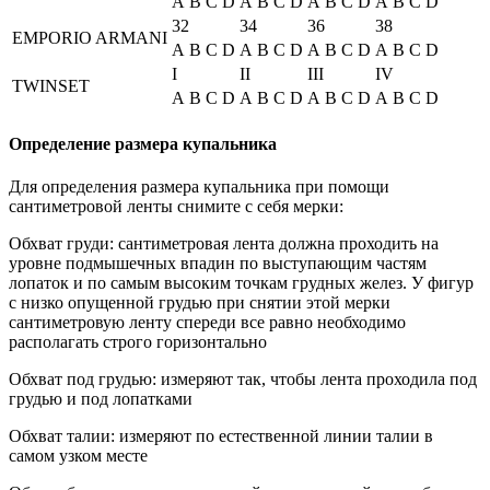
A
B
C
D
A
B
C
D
A
B
C
D
A
B
C
D
32
34
36
38
EMPORIO ARMANI
A
B
C
D
A
B
C
D
A
B
C
D
A
B
C
D
I
II
III
IV
TWINSET
A
B
C
D
A
B
C
D
A
B
C
D
A
B
C
D
Определение размера купальника
Для определения размера купальника при помощи
сантиметровой ленты снимите с себя мерки:
Обхват груди: сантиметровая лента должна проходить на
уровне подмышечных впадин по выступающим частям
лопаток и по самым высоким точкам грудных желез. У фигур
с низко опущенной грудью при снятии этой мерки
сантиметровую ленту спереди все равно необходимо
располагать строго горизонтально
Обхват под грудью: измеряют так, чтобы лента проходила под
грудью и под лопатками
Обхват талии: измеряют по естественной линии талии в
самом узком месте