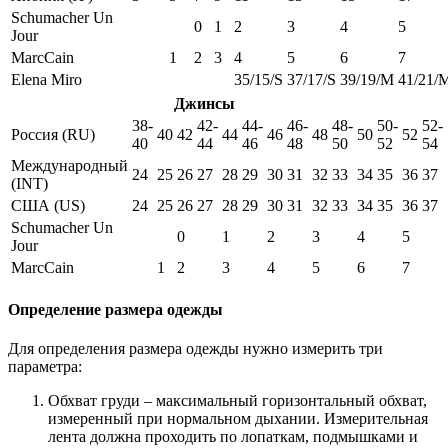
Schumacher Un
0
1
2
3
4
5
Jour
MarcCain
1
2
3
4
5
6
7
Elena Miro
35/15/S
37/17/S
39/19/M
41/21/
Джинсы
38-
42-
44-
46-
48-
50-
52-
Россия (RU)
40
42
44
46
48
50
52
40
44
46
48
50
52
54
Международный
24
25
26
27
28
29
30
31
32
33
34
35
36
37
(INT)
США (US)
24
25
26
27
28
29
30
31
32
33
34
35
36
37
Schumacher Un
0
1
2
3
4
5
Jour
MarcCain
1
2
3
4
5
6
7
Определение размера одежды
Для определения размера одежды нужно измерить три
параметра:
Обхват груди – максимальный горизонтальный обхват,
измеренный при нормальном дыхании. Измерительная
лента должна проходить по лопаткам, подмышками и