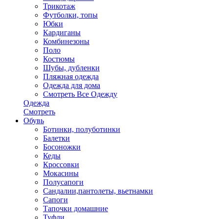
Трикотаж
Футболки, топы
Юбки
Кардиганы
Комбинезоны
Поло
Костюмы
Шубы, дубленки
Пляжная одежда
Одежда для дома
Смотреть Все Одежду
Одежда
Смотреть
Обувь
Ботинки, полуботинки
Балетки
Босоножки
Кеды
Кроссовки
Мокасины
Полусапоги
Сандалии,пантолеты, вьетнамки
Сапоги
Тапочки домашние
Туфли