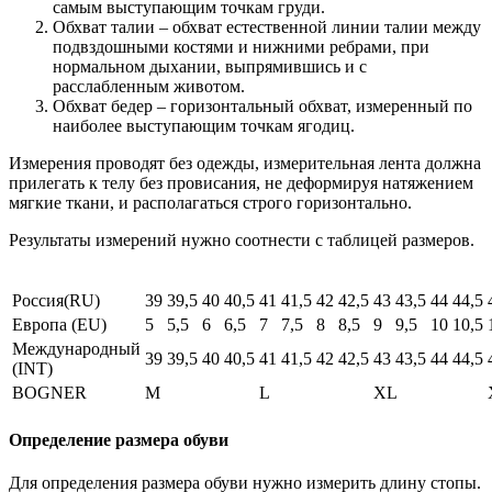
самым выступающим точкам груди.
Обхват талии – обхват естественной линии талии между
подвздошными костями и нижними ребрами, при
нормальном дыхании, выпрямившись и с
расслабленным животом.
Обхват бедер – горизонтальный обхват, измеренный по
наиболее выступающим точкам ягодиц.
Измерения проводят без одежды, измерительная лента должна
прилегать к телу без провисания, не деформируя натяжением
мягкие ткани, и располагаться строго горизонтально.
Результаты измерений нужно соотнести с таблицей размеров.
Россия(RU)
39
39,5
40
40,5
41
41,5
42
42,5
43
43,5
44
44,5
Европа (EU)
5
5,5
6
6,5
7
7,5
8
8,5
9
9,5
10
10,5
Международный
39
39,5
40
40,5
41
41,5
42
42,5
43
43,5
44
44,5
(INT)
BOGNER
M
L
XL
Определение размера обуви
Для определения размера обуви нужно измерить длину стопы.