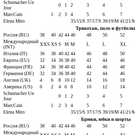
Schumacher Un
0
1
2
3
4
5
Jour
MarcCain
1
2
3
4
5
6
7
Elena Miro
35/15/S
37/17/S
39/19/M
41/21/
Трикотаж, поло и футболк
Россия (RU)
38
40
42
44
46
48
50
52
Международный
XXS
XS
S
M
M
L
L
XL
(INT)
Италия (IT)
36
38
40
42
44
46
48
50
Европа (EU)
32
34
36
38
40
42
44
46
Франция (FR)
34
36
38
40
42
44
46
48
Германия (DE)
32
34
36
38
40
42
44
46
Англия (UK)
4
6
8
10
12
14
16
18
Америка (US)
0
2
4
6
8
10
12
14
Schumacher Un
0
1
2
3
4
5
Jour
MarcCain
1
2
3
4
5
6
7
Elena Miro
35/15/S
37/17/S
39/19/M
41/21/
Брюки, юбки и шорты
Россия (RU)
38
40
42
44
46
48
50
52
Международный