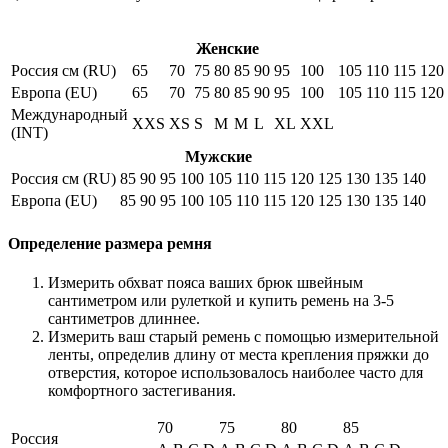
Женские
Россия см (RU)
65
70
75
80
85
90
95
100
105
110
115
120
Европа (EU)
65
70
75
80
85
90
95
100
105
110
115
120
Международный
XXS
XS
S
M
M
L
XL
XXL
(INT)
Мужские
Россия см (RU)
85
90
95
100
105
110
115
120
125
130
135
140
Европа (EU)
85
90
95
100
105
110
115
120
125
130
135
140
Определение размера ремня
Измерить обхват пояса ваших брюк швейным
сантиметром или рулеткой и купить ремень на 3-5
сантиметров длиннее.
Измерить ваш старый ремень с помощью измерительной
ленты, определив длину от места крепления пряжки до
отверстия, которое использовалось наиболее часто для
комфортного застегивания.
70
75
80
85
Россия