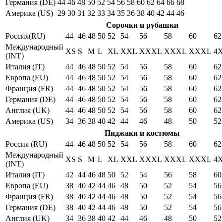
Германия (DE)
44
46
48
50
52
54
56
58
60
62
64
66
68
Америка (US)
29
30
31
32
33
34
35
36
38
40
42
44
46
Сорочки и рубашки
Россия(RU)
44
46
48
50
52
54
56
58
60
62
Международный
XS
S
M
L
XL
XXL
XXXL
XXXL
XXXL
4
(INT)
Италия (IT)
44
46
48
50
52
54
56
58
60
62
Европа (EU)
44
46
48
50
52
54
56
58
60
62
Франция (FR)
44
46
48
50
52
54
56
58
60
62
Германия (DE)
44
46
48
50
52
54
56
58
60
62
Англия (UK)
44
46
48
50
52
54
56
58
60
62
Америка (US)
34
36
38
40
42
44
46
48
50
52
Пиджаки и костюмы
Россия (RU)
44
46
48
50
52
54
56
58
60
62
Международный
XS
S
M
L
XL
XXL
XXXL
XXXL
XXXL
4
(INT)
Италия (IT)
42
44
46
48
50
52
54
56
58
60
Европа (EU)
38
40
42
44
46
48
50
52
54
56
Франция (FR)
38
40
42
44
46
48
50
52
54
56
Германия (DE)
38
40
42
44
46
48
50
52
54
56
Англия (UK)
34
36
38
40
42
44
46
48
50
52