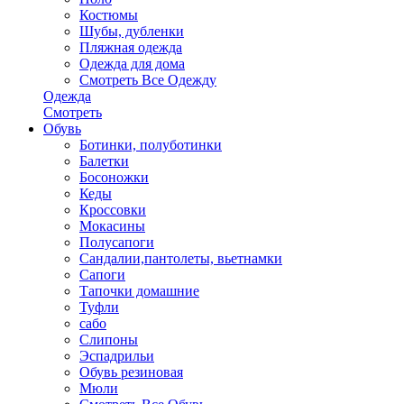
Костюмы
Шубы, дубленки
Пляжная одежда
Одежда для дома
Смотреть Все Одежду
Одежда
Смотреть
Обувь
Ботинки, полуботинки
Балетки
Босоножки
Кеды
Кроссовки
Мокасины
Полусапоги
Сандалии,пантолеты, вьетнамки
Сапоги
Тапочки домашние
Туфли
сабо
Слипоны
Эспадрильи
Обувь резиновая
Мюли