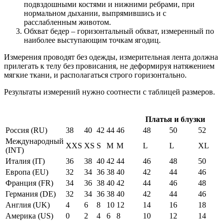
подвздошными костями и нижними ребрами, при
нормальном дыхании, выпрямившись и с
расслабленным животом.
Обхват бедер – горизонтальный обхват, измеренный по
наиболее выступающим точкам ягодиц.
Измерения проводят без одежды, измерительная лента должна
прилегать к телу без провисания, не деформируя натяжением
мягкие ткани, и располагаться строго горизонтально.
Результаты измерений нужно соотнести с таблицей размеров.
Платья и блузки
Россия (RU)
38
40
42
44
46
48
50
52
Международный
XXS
XS
S
M
M
L
L
XL
(INT)
Италия (IT)
36
38
40
42
44
46
48
50
Европа (EU)
32
34
36
38
40
42
44
46
Франция (FR)
34
36
38
40
42
44
46
48
Германия (DE)
32
34
36
38
40
42
44
46
Англия (UK)
4
6
8
10
12
14
16
18
Америка (US)
0
2
4
6
8
10
12
14