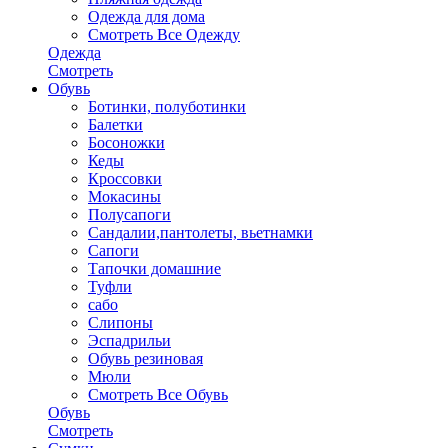
Одежда для дома
Смотреть Все Одежду
Одежда
Смотреть
Обувь
Ботинки, полуботинки
Балетки
Босоножки
Кеды
Кроссовки
Мокасины
Полусапоги
Сандалии,пантолеты, вьетнамки
Сапоги
Тапочки домашние
Туфли
сабо
Слипоны
Эспадрильи
Обувь резиновая
Мюли
Смотреть Все Обувь
Обувь
Смотреть