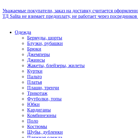
Уважаемые покупатели, заказ на доставку считается оформлен
ТД Salita не взимает предоплату, не работает через посредник
Одежда
Бермуды, шорты
Блузки, рубашки
Брюки
Джемперы
Джинсы
Жакеты, блейзеры, жилеты
Куртки
Пальто
Платья
Плащи, тренчи
Трикотаж
Футболки, топы
Юбки
Кардиганы
Комбинезоны
Поло
Костюмы
Шубы, дубленки
Пляжная одежда