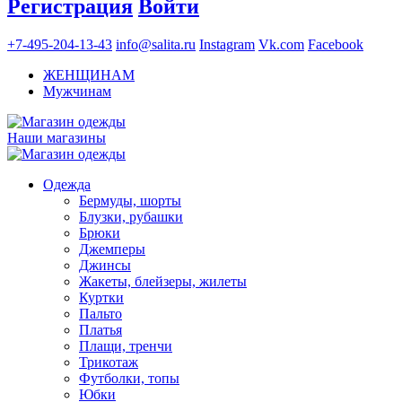
Регистрация
Войти
+7-495-204-13-43
info@salita.ru
Instagram
Vk.com
Facebook
ЖЕНЩИНАМ
Мужчинам
Наши магазины
Одежда
Бермуды, шорты
Блузки, рубашки
Брюки
Джемперы
Джинсы
Жакеты, блейзеры, жилеты
Куртки
Пальто
Платья
Плащи, тренчи
Трикотаж
Футболки, топы
Юбки