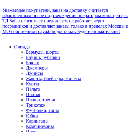
Уважаемые покупатели, заказ на доставку считается
оформленным после подтверждения оператором колл-центра.
ТД Salita не взимает предоплату, не работает через
посредников и доставляет заказы только в пределах Москвы и
МО собственной службой доставки. Будьте внимательны!
Одежда
Бермуды, шорты
Блузки, рубашки
Брюки
Джемперы
Джинсы
Жакеты, блейзеры, жилеты
Куртки
Пальто
Платья
Плащи, тренчи
Трикотаж
Футболки, топы
Юбки
Кардиганы
Комбинезоны
Поло