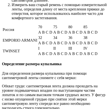
сантиметров длиннее.
Измерить ваш старый ремень с помощью измерительной
ленты, определив длину от места крепления пряжки до
отверстия, которое использовалось наиболее часто для
комфортного застегивания.
70
75
80
85
Россия
A
B
C
D
A
B
C
D
A
B
C
D
A
B
C
D
32
34
36
38
EMPORIO ARMANI
A
B
C
D
A
B
C
D
A
B
C
D
A
B
C
D
I
II
III
IV
TWINSET
A
B
C
D
A
B
C
D
A
B
C
D
A
B
C
D
Определение размера купальника
Для определения размера купальника при помощи
сантиметровой ленты снимите с себя мерки:
Обхват груди: сантиметровая лента должна проходить на
уровне подмышечных впадин по выступающим частям
лопаток и по самым высоким точкам грудных желез. У фигур
с низко опущенной грудью при снятии этой мерки
сантиметровую ленту спереди все равно необходимо
располагать строго горизонтально