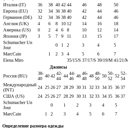
Италия (IT)
36
38
40
42
44
46
48
50
Европа (EU)
32
34
36
38
40
42
44
46
Германия (DE)
32
34
36
38
40
42
44
46
Англия (UK)
4
6
8
10
12
14
16
18
Америка (US)
0
2
4
6
8
10
12
14
Япония (JP)
3
5
7
9
11
13
15
17
Schumacher Un
0
1
2
3
4
5
Jour
MarcCain
1
2
3
4
5
6
7
Elena Miro
35/15/S
37/17/S
39/19/M
41/21/
Джинсы
38-
42-
44-
46-
48-
50-
52-
Россия (RU)
40
42
44
46
48
50
52
40
44
46
48
50
52
54
Международный
24
25
26
27
28
29
30
31
32
33
34
35
36
37
(INT)
США (US)
24
25
26
27
28
29
30
31
32
33
34
35
36
37
Schumacher Un
0
1
2
3
4
5
Jour
MarcCain
1
2
3
4
5
6
7
Определение размера одежды