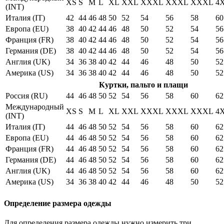
XS
S
M
L
XL
XXL
XXXL
XXXL
XXXL
4
(INT)
Италия (IT)
42
44
46
48
50
52
54
56
58
60
Европа (EU)
38
40
42
44
46
48
50
52
54
56
Франция (FR)
38
40
42
44
46
48
50
52
54
56
Германия (DE)
38
40
42
44
46
48
50
52
54
56
Англия (UK)
34
36
38
40
42
44
46
48
50
52
Америка (US)
34
36
38
40
42
44
46
48
50
52
Куртки, пальто и плащи
Россия (RU)
44
46
48
50
52
54
56
58
60
62
Международный
XS
S
M
L
XL
XXL
XXXL
XXXL
XXXL
4
(INT)
Италия (IT)
44
46
48
50
52
54
56
58
60
62
Европа (EU)
44
46
48
50
52
54
56
58
60
62
Франция (FR)
44
46
48
50
52
54
56
58
60
62
Германия (DE)
44
46
48
50
52
54
56
58
60
62
Англия (UK)
44
46
48
50
52
54
56
58
60
62
Америка (US)
34
36
38
40
42
44
46
48
50
52
Определение размера одежды
Для определения размера одежды нужно измерить три