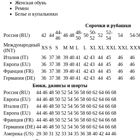
Женская обувь
Ремни
Белье и купальники
Сорочки и рубашки
44-
48-
50-
52-
Россия (RU)
42
44
46
48
50
52
54
54-5
46
50
52
54
Международный
XS
S
S
M
M
L
L
XL
XL
XXL
XXL
XX
(INT)
Италия (IT)
36
37
38
39
40
41
42
43
44
45
46
46
Европа (EU)
36
37
38
39
40
41
42
43
44
45
46
46
Франция (FR)
36
37
38
39
40
41
42
43
44
45
46
46
Германия (DE)
36
37
38
39
40
41
42
43
44
45
46
46
Бюки, джинсы и шорты
Россия (RU)
44
46
48
50
52
54
56
58
60
62
64
66
68
Европа (EU)
44
46
48
50
52
54
56
58
60
62
64
66
68
Италия (IT)
44
46
48
50
52
54
56
58
60
62
64
66
68
Европа (EU)
44
46
48
50
52
54
56
58
60
62
64
66
68
Франция (FR)
44
46
48
50
52
54
56
58
60
62
64
66
68
Германия (DE)
44
46
48
50
52
54
56
58
60
62
64
66
68
Америка (US)
29
30
31
32
33
34
35
36
38
40
42
44
46