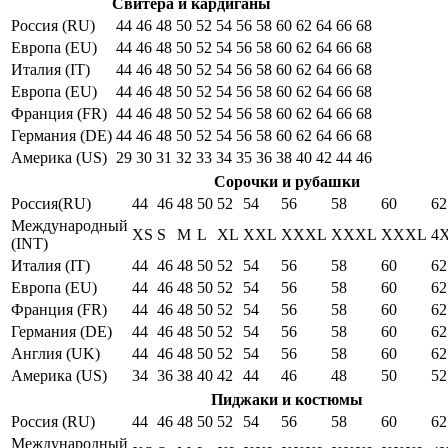
Свитера и кардиганы
Россия (RU)
44
46
48
50
52
54
56
58
60
62
64
66
68
Европа (EU)
44
46
48
50
52
54
56
58
60
62
64
66
68
Италия (IT)
44
46
48
50
52
54
56
58
60
62
64
66
68
Европа (EU)
44
46
48
50
52
54
56
58
60
62
64
66
68
Франция (FR)
44
46
48
50
52
54
56
58
60
62
64
66
68
Германия (DE)
44
46
48
50
52
54
56
58
60
62
64
66
68
Америка (US)
29
30
31
32
33
34
35
36
38
40
42
44
46
Сорочки и рубашки
Россия(RU)
44
46
48
50
52
54
56
58
60
62
Международный
XS
S
M
L
XL
XXL
XXXL
XXXL
XXXL
4
(INT)
Италия (IT)
44
46
48
50
52
54
56
58
60
62
Европа (EU)
44
46
48
50
52
54
56
58
60
62
Франция (FR)
44
46
48
50
52
54
56
58
60
62
Германия (DE)
44
46
48
50
52
54
56
58
60
62
Англия (UK)
44
46
48
50
52
54
56
58
60
62
Америка (US)
34
36
38
40
42
44
46
48
50
52
Пиджаки и костюмы
Россия (RU)
44
46
48
50
52
54
56
58
60
62
Международный