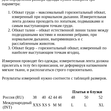
параметра:
Обхват груди – максимальный горизонтальный обхват,
измеренный при нормальном дыхании. Измерительная
лента должна проходить по лопаткам, подмышками и
самым выступающим точкам груди.
Обхват талии – обхват естественной линии талии между
подвздошными костями и нижними ребрами, при
нормальном дыхании, выпрямившись и с
расслабленным животом.
Обхват бедер – горизонтальный обхват, измеренный по
наиболее выступающим точкам ягодиц.
Измерения проводят без одежды, измерительная лента должна
прилегать к телу без провисания, не деформируя натяжением
мягкие ткани, и располагаться строго горизонтально.
Результаты измерений нужно соотнести с таблицей размеров.
Платья и блузки
Россия (RU)
38
40
42
44
46
48
50
52
Международный
XXS
XS
S
M
M
L
L
XL
(INT)