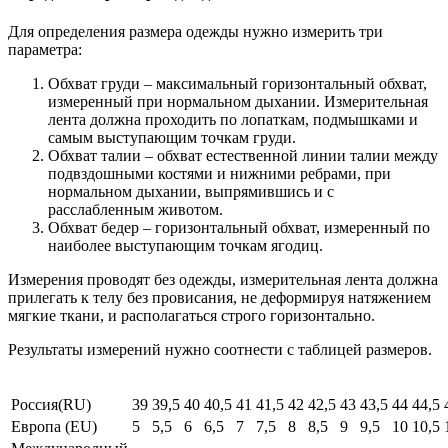
Для определения размера одежды нужно измерить три
параметра:
Обхват груди – максимальный горизонтальный обхват,
измеренный при нормальном дыхании. Измерительная
лента должна проходить по лопаткам, подмышками и
самым выступающим точкам груди.
Обхват талии – обхват естественной линии талии между
подвздошными костями и нижними ребрами, при
нормальном дыхании, выпрямившись и с
расслабленным животом.
Обхват бедер – горизонтальный обхват, измеренный по
наиболее выступающим точкам ягодиц.
Измерения проводят без одежды, измерительная лента должна
прилегать к телу без провисания, не деформируя натяжением
мягкие ткани, и располагаться строго горизонтально.
Результаты измерений нужно соотнести с таблицей размеров.
Россия(RU)
39
39,5
40
40,5
41
41,5
42
42,5
43
43,5
44
44,5
Европа (EU)
5
5,5
6
6,5
7
7,5
8
8,5
9
9,5
10
10,5