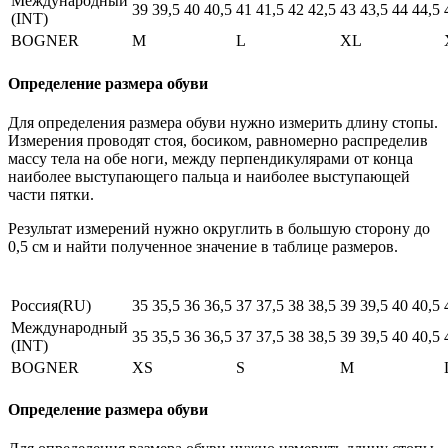
Международный
39
39,5
40
40,5
41
41,5
42
42,5
43
43,5
44
44,5
(INT)
BOGNER
M
L
XL
Определение размера обуви
Для определения размера обуви нужно измерить длину стопы.
Измерения проводят стоя, босиком, равномерно распределив
массу тела на обе ноги, между перпендикулярами от конца
наиболее выступающего пальца и наиболее выступающей
части пятки.
Результат измерений нужно округлить в большую сторону до
0,5 см и найти полученное значение в таблице размеров.
Россия(RU)
35
35,5
36
36,5
37
37,5
38
38,5
39
39,5
40
40,5
Международный
35
35,5
36
36,5
37
37,5
38
38,5
39
39,5
40
40,5
(INT)
BOGNER
XS
S
M
Определение размера обуви