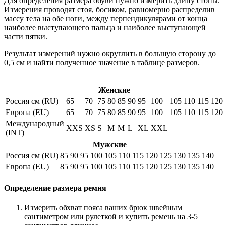
Для определения размера обуви нужно измерить длину стопы.
Измерения проводят стоя, босиком, равномерно распределив
массу тела на обе ноги, между перпендикулярами от конца
наиболее выступающего пальца и наиболее выступающей
части пятки.
Результат измерений нужно округлить в большую сторону до
0,5 см и найти полученное значение в таблице размеров.
Женские
Россия см (RU)
65
70
75
80
85
90
95
100
105
110
115
120
Европа (EU)
65
70
75
80
85
90
95
100
105
110
115
120
Международный
XXS
XS
S
M
M
L
XL
XXL
(INT)
Мужские
Россия см (RU)
85
90
95
100
105
110
115
120
125
130
135
140
Европа (EU)
85
90
95
100
105
110
115
120
125
130
135
140
Определение размера ремня
Измерить обхват пояса ваших брюк швейным
сантиметром или рулеткой и купить ремень на 3-5