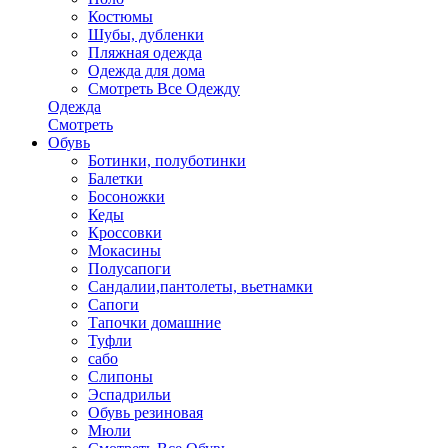
Костюмы
Шубы, дубленки
Пляжная одежда
Одежда для дома
Смотреть Все Одежду
Одежда
Смотреть
Обувь
Ботинки, полуботинки
Балетки
Босоножки
Кеды
Кроссовки
Мокасины
Полусапоги
Сандалии,пантолеты, вьетнамки
Сапоги
Тапочки домашние
Туфли
сабо
Слипоны
Эспадрильи
Обувь резиновая
Мюли