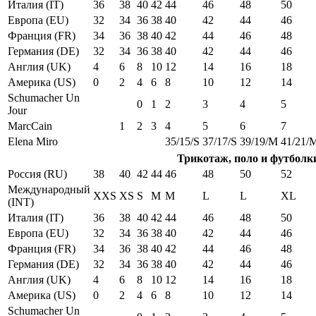
Италия (IT)
36
38
40
42
44
46
48
50
Европа (EU)
32
34
36
38
40
42
44
46
Франция (FR)
34
36
38
40
42
44
46
48
Германия (DE)
32
34
36
38
40
42
44
46
Англия (UK)
4
6
8
10
12
14
16
18
Америка (US)
0
2
4
6
8
10
12
14
Schumacher Un
0
1
2
3
4
5
Jour
MarcCain
1
2
3
4
5
6
7
Elena Miro
35/15/S
37/17/S
39/19/M
41/21/
Трикотаж, поло и футболк
Россия (RU)
38
40
42
44
46
48
50
52
Международный
XXS
XS
S
M
M
L
L
XL
(INT)
Италия (IT)
36
38
40
42
44
46
48
50
Европа (EU)
32
34
36
38
40
42
44
46
Франция (FR)
34
36
38
40
42
44
46
48
Германия (DE)
32
34
36
38
40
42
44
46
Англия (UK)
4
6
8
10
12
14
16
18
Америка (US)
0
2
4
6
8
10
12
14
Schumacher Un