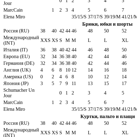
0
1
2
3
4
5
Jour
MarcCain
1
2
3
4
5
6
7
Elena Miro
35/15/S
37/17/S
39/19/M
41/21/
Брюки, юбки и шорты
Россия (RU)
38
40
42
44
46
48
50
52
Международный
XXS
XS
S
M
M
L
L
XL
(INT)
Италия (IT)
36
38
40
42
44
46
48
50
Европа (EU)
32
34
36
38
40
42
44
46
Германия (DE)
32
34
36
38
40
42
44
46
Англия (UK)
4
6
8
10
12
14
16
18
Америка (US)
0
2
4
6
8
10
12
14
Япония (JP)
3
5
7
9
11
13
15
17
Schumacher Un
0
1
2
3
4
5
Jour
MarcCain
1
2
3
4
5
6
7
Elena Miro
35/15/S
37/17/S
39/19/M
41/21/
Куртки, пальто и плащи
Россия (RU)
38
40
42
44
46
48
50
52
Международный
XXS
XS
S
M
M
L
L
XL
(INT)