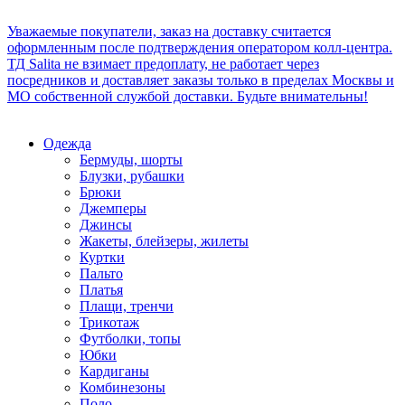
Уважаемые покупатели, заказ на доставку считается
оформленным после подтверждения оператором колл-центра.
ТД Salita не взимает предоплату, не работает через
посредников и доставляет заказы только в пределах Москвы и
МО собственной службой доставки. Будьте внимательны!
Одежда
Бермуды, шорты
Блузки, рубашки
Брюки
Джемперы
Джинсы
Жакеты, блейзеры, жилеты
Куртки
Пальто
Платья
Плащи, тренчи
Трикотаж
Футболки, топы
Юбки
Кардиганы
Комбинезоны
Поло