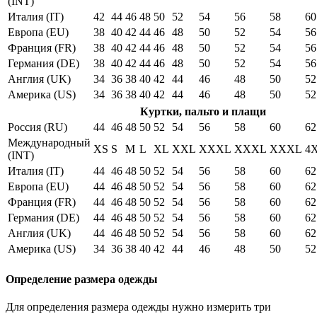
(INT)
Италия (IT)
42
44
46
48
50
52
54
56
58
60
Европа (EU)
38
40
42
44
46
48
50
52
54
56
Франция (FR)
38
40
42
44
46
48
50
52
54
56
Германия (DE)
38
40
42
44
46
48
50
52
54
56
Англия (UK)
34
36
38
40
42
44
46
48
50
52
Америка (US)
34
36
38
40
42
44
46
48
50
52
Куртки, пальто и плащи
Россия (RU)
44
46
48
50
52
54
56
58
60
62
Международный
XS
S
M
L
XL
XXL
XXXL
XXXL
XXXL
4
(INT)
Италия (IT)
44
46
48
50
52
54
56
58
60
62
Европа (EU)
44
46
48
50
52
54
56
58
60
62
Франция (FR)
44
46
48
50
52
54
56
58
60
62
Германия (DE)
44
46
48
50
52
54
56
58
60
62
Англия (UK)
44
46
48
50
52
54
56
58
60
62
Америка (US)
34
36
38
40
42
44
46
48
50
52
Определение размера одежды
Для определения размера одежды нужно измерить три