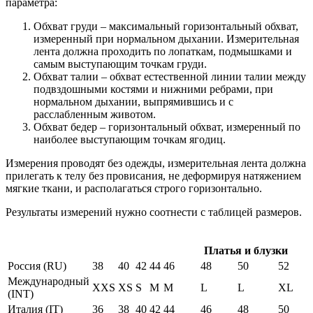
параметра:
Обхват груди – максимальный горизонтальный обхват,
измеренный при нормальном дыхании. Измерительная
лента должна проходить по лопаткам, подмышками и
самым выступающим точкам груди.
Обхват талии – обхват естественной линии талии между
подвздошными костями и нижними ребрами, при
нормальном дыхании, выпрямившись и с
расслабленным животом.
Обхват бедер – горизонтальный обхват, измеренный по
наиболее выступающим точкам ягодиц.
Измерения проводят без одежды, измерительная лента должна
прилегать к телу без провисания, не деформируя натяжением
мягкие ткани, и располагаться строго горизонтально.
Результаты измерений нужно соотнести с таблицей размеров.
Платья и блузки
Россия (RU)
38
40
42
44
46
48
50
52
Международный
XXS
XS
S
M
M
L
L
XL
(INT)
Италия (IT)
36
38
40
42
44
46
48
50