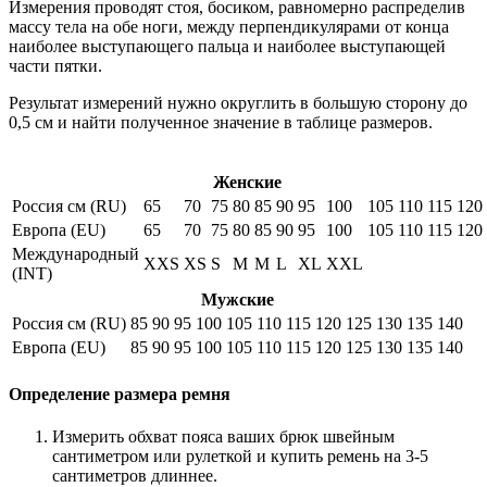
Измерения проводят стоя, босиком, равномерно распределив
массу тела на обе ноги, между перпендикулярами от конца
наиболее выступающего пальца и наиболее выступающей
части пятки.
Результат измерений нужно округлить в большую сторону до
0,5 см и найти полученное значение в таблице размеров.
Женские
Россия см (RU)
65
70
75
80
85
90
95
100
105
110
115
120
Европа (EU)
65
70
75
80
85
90
95
100
105
110
115
120
Международный
XXS
XS
S
M
M
L
XL
XXL
(INT)
Мужские
Россия см (RU)
85
90
95
100
105
110
115
120
125
130
135
140
Европа (EU)
85
90
95
100
105
110
115
120
125
130
135
140
Определение размера ремня
Измерить обхват пояса ваших брюк швейным
сантиметром или рулеткой и купить ремень на 3-5
сантиметров длиннее.