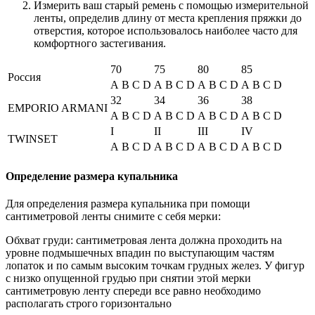
Измерить ваш старый ремень с помощью измерительной
ленты, определив длину от места крепления пряжки до
отверстия, которое использовалось наиболее часто для
комфортного застегивания.
70
75
80
85
Россия
A
B
C
D
A
B
C
D
A
B
C
D
A
B
C
D
32
34
36
38
EMPORIO ARMANI
A
B
C
D
A
B
C
D
A
B
C
D
A
B
C
D
I
II
III
IV
TWINSET
A
B
C
D
A
B
C
D
A
B
C
D
A
B
C
D
Определение размера купальника
Для определения размера купальника при помощи
сантиметровой ленты снимите с себя мерки:
Обхват груди: сантиметровая лента должна проходить на
уровне подмышечных впадин по выступающим частям
лопаток и по самым высоким точкам грудных желез. У фигур
с низко опущенной грудью при снятии этой мерки
сантиметровую ленту спереди все равно необходимо
располагать строго горизонтально