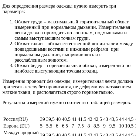
Для определения размера одежды нужно измерить три
параметра:
Обхват груди – максимальный горизонтальный обхват,
измеренный при нормальном дыхании. Измерительная
лента должна проходить по лопаткам, подмышками и
самым выступающим точкам груди.
Обхват талии – обхват естественной линии талии между
подвздошными костями и нижними ребрами, при
нормальном дыхании, выпрямившись и с
расслабленным животом.
Обхват бедер – горизонтальный обхват, измеренный по
наиболее выступающим точкам ягодиц.
Измерения проводят без одежды, измерительная лента должна
прилегать к телу без провисания, не деформируя натяжением
мягкие ткани, и располагаться строго горизонтально.
Результаты измерений нужно соотнести с таблицей размеров.
Россия(RU)
39
39,5
40
40,5
41
41,5
42
42,5
43
43,5
44
44,5
Европа (EU)
5
5,5
6
6,5
7
7,5
8
8,5
9
9,5
10
10,5
Международный
39
39,5
40
40,5
41
41,5
42
42,5
43
43,5
44
44,5