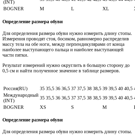
(INT)
BOGNER
M
L
XL
Определение размера обуви
Для определения размера обуви нужно измерить длину стопы.
Измерения проводят стоя, босиком, равномерно распределив
массу тела на обе ноги, между перпендикулярами от конца
наиболее выступающего пальца и наиболее выступающей
части пятки.
Результат измерений нужно округлить в большую сторону до
0,5 см и найти полученное значение в таблице размеров.
Россия(RU)
35
35,5
36
36,5
37
37,5
38
38,5
39
39,5
40
40,5
Международный
35
35,5
36
36,5
37
37,5
38
38,5
39
39,5
40
40,5
(INT)
BOGNER
XS
S
M
Определение размера обуви
Для определения размера обуви нужно измерить длину стопы.