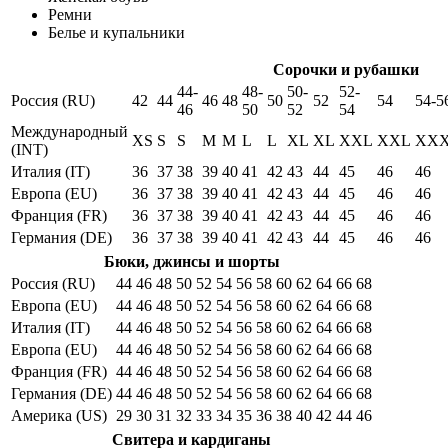
Ремни
Белье и купальники
Сорочки и рубашки
44-
48-
50-
52-
Россия (RU)
42
44
46
48
50
52
54
54-5
46
50
52
54
Международный
XS
S
S
M
M
L
L
XL
XL
XXL
XXL
XX
(INT)
Италия (IT)
36
37
38
39
40
41
42
43
44
45
46
46
Европа (EU)
36
37
38
39
40
41
42
43
44
45
46
46
Франция (FR)
36
37
38
39
40
41
42
43
44
45
46
46
Германия (DE)
36
37
38
39
40
41
42
43
44
45
46
46
Бюки, джинсы и шорты
Россия (RU)
44
46
48
50
52
54
56
58
60
62
64
66
68
Европа (EU)
44
46
48
50
52
54
56
58
60
62
64
66
68
Италия (IT)
44
46
48
50
52
54
56
58
60
62
64
66
68
Европа (EU)
44
46
48
50
52
54
56
58
60
62
64
66
68
Франция (FR)
44
46
48
50
52
54
56
58
60
62
64
66
68
Германия (DE)
44
46
48
50
52
54
56
58
60
62
64
66
68
Америка (US)
29
30
31
32
33
34
35
36
38
40
42
44
46
Свитера и кардиганы