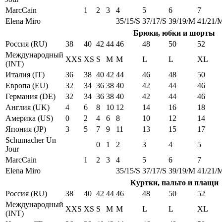
MarcCain
1
2
3
4
5
6
7
Elena Miro
35/15/S
37/17/S
39/19/M
41/21/
Брюки, юбки и шорты
Россия (RU)
38
40
42
44
46
48
50
52
Международный
XXS
XS
S
M
M
L
L
XL
(INT)
Италия (IT)
36
38
40
42
44
46
48
50
Европа (EU)
32
34
36
38
40
42
44
46
Германия (DE)
32
34
36
38
40
42
44
46
Англия (UK)
4
6
8
10
12
14
16
18
Америка (US)
0
2
4
6
8
10
12
14
Япония (JP)
3
5
7
9
11
13
15
17
Schumacher Un
0
1
2
3
4
5
Jour
MarcCain
1
2
3
4
5
6
7
Elena Miro
35/15/S
37/17/S
39/19/M
41/21/
Куртки, пальто и плащи
Россия (RU)
38
40
42
44
46
48
50
52
Международный
XXS
XS
S
M
M
L
L
XL
(INT)