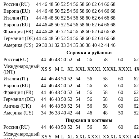
Россия (RU)
44
46
48
50
52
54
56
58
60
62
64
66
68
Европа (EU)
44
46
48
50
52
54
56
58
60
62
64
66
68
Италия (IT)
44
46
48
50
52
54
56
58
60
62
64
66
68
Европа (EU)
44
46
48
50
52
54
56
58
60
62
64
66
68
Франция (FR)
44
46
48
50
52
54
56
58
60
62
64
66
68
Германия (DE)
44
46
48
50
52
54
56
58
60
62
64
66
68
Америка (US)
29
30
31
32
33
34
35
36
38
40
42
44
46
Сорочки и рубашки
Россия(RU)
44
46
48
50
52
54
56
58
60
62
Международный
XS
S
M
L
XL
XXL
XXXL
XXXL
XXXL
4
(INT)
Италия (IT)
44
46
48
50
52
54
56
58
60
62
Европа (EU)
44
46
48
50
52
54
56
58
60
62
Франция (FR)
44
46
48
50
52
54
56
58
60
62
Германия (DE)
44
46
48
50
52
54
56
58
60
62
Англия (UK)
44
46
48
50
52
54
56
58
60
62
Америка (US)
34
36
38
40
42
44
46
48
50
52
Пиджаки и костюмы
Россия (RU)
44
46
48
50
52
54
56
58
60
62
Международный
XS
S
M
L
XL
XXL
XXXL
XXXL
XXXL
4