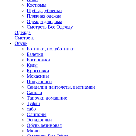
Костюмы
Шубы, дубленки
Пляжная одежда
Одежда для дома
Смотреть Все Одежду
Одежда
Смотреть
Обувь
Ботинки, полуботинки
Балетки
Босоножки
Кеды
Кроссовки
Мокасины
Полусапоги
Сандалии,пантолеты, вьетнамки
Сапоги
Тапочки домашние
Туфли
сабо
Слипоны
Эспадрильи
Обувь резиновая
Мюли