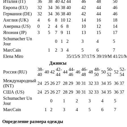
Италия (IT)
36
38
40
42
44
46
48
50
Европа (EU)
32
34
36
38
40
42
44
46
Германия (DE)
32
34
36
38
40
42
44
46
Англия (UK)
4
6
8
10
12
14
16
18
Америка (US)
0
2
4
6
8
10
12
14
Япония (JP)
3
5
7
9
11
13
15
17
Schumacher Un
0
1
2
3
4
5
Jour
MarcCain
1
2
3
4
5
6
7
Elena Miro
35/15/S
37/17/S
39/19/M
41/21/
Джинсы
38-
42-
44-
46-
48-
50-
52-
Россия (RU)
40
42
44
46
48
50
52
40
44
46
48
50
52
54
Международный
24
25
26
27
28
29
30
31
32
33
34
35
36
37
(INT)
США (US)
24
25
26
27
28
29
30
31
32
33
34
35
36
37
Schumacher Un
0
1
2
3
4
5
Jour
MarcCain
1
2
3
4
5
6
7
Определение размера одежды