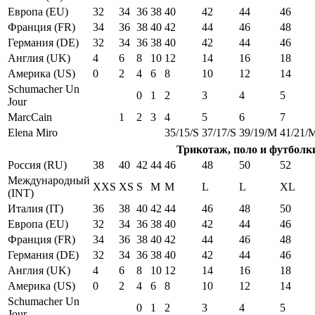
Европа (EU)
32
34
36
38
40
42
44
46
Франция (FR)
34
36
38
40
42
44
46
48
Германия (DE)
32
34
36
38
40
42
44
46
Англия (UK)
4
6
8
10
12
14
16
18
Америка (US)
0
2
4
6
8
10
12
14
Schumacher Un
0
1
2
3
4
5
Jour
MarcCain
1
2
3
4
5
6
7
Elena Miro
35/15/S
37/17/S
39/19/M
41/21/
Трикотаж, поло и футболк
Россия (RU)
38
40
42
44
46
48
50
52
Международный
XXS
XS
S
M
M
L
L
XL
(INT)
Италия (IT)
36
38
40
42
44
46
48
50
Европа (EU)
32
34
36
38
40
42
44
46
Франция (FR)
34
36
38
40
42
44
46
48
Германия (DE)
32
34
36
38
40
42
44
46
Англия (UK)
4
6
8
10
12
14
16
18
Америка (US)
0
2
4
6
8
10
12
14
Schumacher Un
0
1
2
3
4
5
Jour