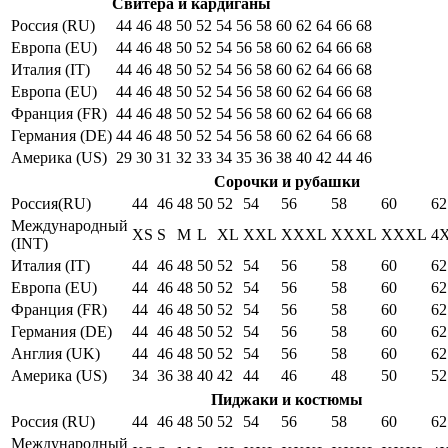
Свитера и кардиганы
Россия (RU)
44
46
48
50
52
54
56
58
60
62
64
66
68
Европа (EU)
44
46
48
50
52
54
56
58
60
62
64
66
68
Италия (IT)
44
46
48
50
52
54
56
58
60
62
64
66
68
Европа (EU)
44
46
48
50
52
54
56
58
60
62
64
66
68
Франция (FR)
44
46
48
50
52
54
56
58
60
62
64
66
68
Германия (DE)
44
46
48
50
52
54
56
58
60
62
64
66
68
Америка (US)
29
30
31
32
33
34
35
36
38
40
42
44
46
Сорочки и рубашки
Россия(RU)
44
46
48
50
52
54
56
58
60
62
Международный
XS
S
M
L
XL
XXL
XXXL
XXXL
XXXL
4
(INT)
Италия (IT)
44
46
48
50
52
54
56
58
60
62
Европа (EU)
44
46
48
50
52
54
56
58
60
62
Франция (FR)
44
46
48
50
52
54
56
58
60
62
Германия (DE)
44
46
48
50
52
54
56
58
60
62
Англия (UK)
44
46
48
50
52
54
56
58
60
62
Америка (US)
34
36
38
40
42
44
46
48
50
52
Пиджаки и костюмы
Россия (RU)
44
46
48
50
52
54
56
58
60
62
Международный