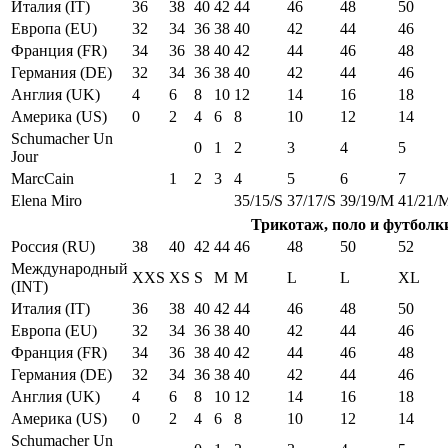
Италия (IT)
36
38
40
42
44
46
48
50
Европа (EU)
32
34
36
38
40
42
44
46
Франция (FR)
34
36
38
40
42
44
46
48
Германия (DE)
32
34
36
38
40
42
44
46
Англия (UK)
4
6
8
10
12
14
16
18
Америка (US)
0
2
4
6
8
10
12
14
Schumacher Un
0
1
2
3
4
5
Jour
MarcCain
1
2
3
4
5
6
7
Elena Miro
35/15/S
37/17/S
39/19/M
41/21/
Трикотаж, поло и футболк
Россия (RU)
38
40
42
44
46
48
50
52
Международный
XXS
XS
S
M
M
L
L
XL
(INT)
Италия (IT)
36
38
40
42
44
46
48
50
Европа (EU)
32
34
36
38
40
42
44
46
Франция (FR)
34
36
38
40
42
44
46
48
Германия (DE)
32
34
36
38
40
42
44
46
Англия (UK)
4
6
8
10
12
14
16
18
Америка (US)
0
2
4
6
8
10
12
14
Schumacher Un