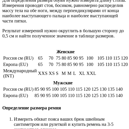
Для определения размера обуви нужно измерить длину стопы.
Измерения проводят стоя, босиком, равномерно распределив
массу тела на обе ноги, между перпендикулярами от конца
наиболее выступающего пальца и наиболее выступающей
части пятки.
Результат измерений нужно округлить в большую сторону до
0,5 см и найти полученное значение в таблице размеров.
Женские
Россия см (RU)
65
70
75
80
85
90
95
100
105
110
115
120
Европа (EU)
65
70
75
80
85
90
95
100
105
110
115
120
Международный
XXS
XS
S
M
M
L
XL
XXL
(INT)
Мужские
Россия см (RU)
85
90
95
100
105
110
115
120
125
130
135
140
Европа (EU)
85
90
95
100
105
110
115
120
125
130
135
140
Определение размера ремня
Измерить обхват пояса ваших брюк швейным
сантиметром или рулеткой и купить ремень на 3-5