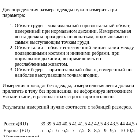
Для определения размера одежды нужно измерить три
параметра:
Обхват груди – максимальный горизонтальный обхват,
измеренный при нормальном дыхании. Измерительная
лента должна проходить по лопаткам, подмышками и
самым выступающим точкам груди.
Обхват талии – обхват естественной линии талии между
подвздошными костями и нижними ребрами, при
нормальном дыхании, выпрямившись и с
расслабленным животом.
Обхват бедер – горизонтальный обхват, измеренный по
наиболее выступающим точкам ягодиц.
Измерения проводят без одежды, измерительная лента должна
прилегать к телу без провисания, не деформируя натяжением
мягкие ткани, и располагаться строго горизонтально.
Результаты измерений нужно соотнести с таблицей размеров.
Россия(RU)
39
39,5
40
40,5
41
41,5
42
42,5
43
43,5
44
44,5
Европа (EU)
5
5,5
6
6,5
7
7,5
8
8,5
9
9,5
10
10,5