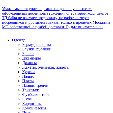
Уважаемые покупатели, заказ на доставку считается
оформленным после подтверждения оператором колл-центра.
ТД Salita не взимает предоплату, не работает через
посредников и доставляет заказы только в пределах Москвы и
МО собственной службой доставки. Будьте внимательны!
Одежда
Бермуды, шорты
Блузки, рубашки
Брюки
Джемперы
Джинсы
Жакеты, блейзеры, жилеты
Куртки
Пальто
Платья
Плащи, тренчи
Трикотаж
Футболки, топы
Юбки
Кардиганы
Комбинезоны
Поло