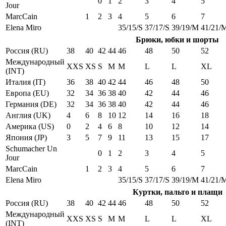
0
1
2
3
4
5
Jour
MarcCain
1
2
3
4
5
6
7
Elena Miro
35/15/S
37/17/S
39/19/M
41/21/
Брюки, юбки и шорты
Россия (RU)
38
40
42
44
46
48
50
52
Международный
XXS
XS
S
M
M
L
L
XL
(INT)
Италия (IT)
36
38
40
42
44
46
48
50
Европа (EU)
32
34
36
38
40
42
44
46
Германия (DE)
32
34
36
38
40
42
44
46
Англия (UK)
4
6
8
10
12
14
16
18
Америка (US)
0
2
4
6
8
10
12
14
Япония (JP)
3
5
7
9
11
13
15
17
Schumacher Un
0
1
2
3
4
5
Jour
MarcCain
1
2
3
4
5
6
7
Elena Miro
35/15/S
37/17/S
39/19/M
41/21/
Куртки, пальто и плащи
Россия (RU)
38
40
42
44
46
48
50
52
Международный
XXS
XS
S
M
M
L
L
XL
(INT)