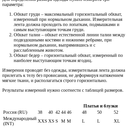
параметра:
Обхват груди – максимальный горизонтальный обхват,
измеренный при нормальном дыхании. Измерительная
лента должна проходить по лопаткам, подмышками и
самым выступающим точкам груди.
Обхват талии – обхват естественной линии талии между
подвздошными костями и нижними ребрами, при
нормальном дыхании, выпрямившись и с
расслабленным животом.
Обхват бедер – горизонтальный обхват, измеренный по
наиболее выступающим точкам ягодиц.
Измерения проводят без одежды, измерительная лента должна
прилегать к телу без провисания, не деформируя натяжением
мягкие ткани, и располагаться строго горизонтально.
Результаты измерений нужно соотнести с таблицей размеров.
Платья и блузки
Россия (RU)
38
40
42
44
46
48
50
52
Международный
XXS
XS
S
M
M
L
L
XL
(INT)