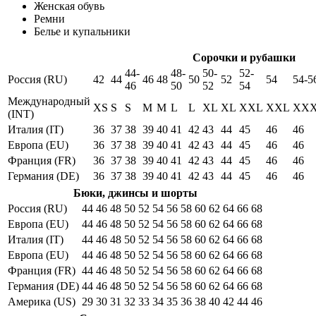
Женская обувь
Ремни
Белье и купальники
Сорочки и рубашки
44-
48-
50-
52-
Россия (RU)
42
44
46
48
50
52
54
54-5
46
50
52
54
Международный
XS
S
S
M
M
L
L
XL
XL
XXL
XXL
XX
(INT)
Италия (IT)
36
37
38
39
40
41
42
43
44
45
46
46
Европа (EU)
36
37
38
39
40
41
42
43
44
45
46
46
Франция (FR)
36
37
38
39
40
41
42
43
44
45
46
46
Германия (DE)
36
37
38
39
40
41
42
43
44
45
46
46
Бюки, джинсы и шорты
Россия (RU)
44
46
48
50
52
54
56
58
60
62
64
66
68
Европа (EU)
44
46
48
50
52
54
56
58
60
62
64
66
68
Италия (IT)
44
46
48
50
52
54
56
58
60
62
64
66
68
Европа (EU)
44
46
48
50
52
54
56
58
60
62
64
66
68
Франция (FR)
44
46
48
50
52
54
56
58
60
62
64
66
68
Германия (DE)
44
46
48
50
52
54
56
58
60
62
64
66
68
Америка (US)
29
30
31
32
33
34
35
36
38
40
42
44
46