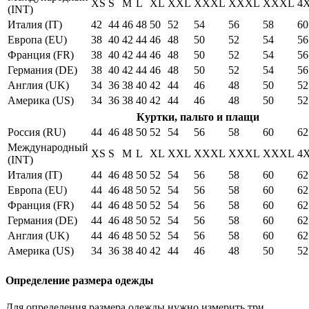
XS
S
M
L
XL
XXL
XXXL
XXXL
XXXL
4
(INT)
Италия (IT)
42
44
46
48
50
52
54
56
58
60
Европа (EU)
38
40
42
44
46
48
50
52
54
56
Франция (FR)
38
40
42
44
46
48
50
52
54
56
Германия (DE)
38
40
42
44
46
48
50
52
54
56
Англия (UK)
34
36
38
40
42
44
46
48
50
52
Америка (US)
34
36
38
40
42
44
46
48
50
52
Куртки, пальто и плащи
Россия (RU)
44
46
48
50
52
54
56
58
60
62
Международный
XS
S
M
L
XL
XXL
XXXL
XXXL
XXXL
4
(INT)
Италия (IT)
44
46
48
50
52
54
56
58
60
62
Европа (EU)
44
46
48
50
52
54
56
58
60
62
Франция (FR)
44
46
48
50
52
54
56
58
60
62
Германия (DE)
44
46
48
50
52
54
56
58
60
62
Англия (UK)
44
46
48
50
52
54
56
58
60
62
Америка (US)
34
36
38
40
42
44
46
48
50
52
Определение размера одежды
Для определения размера одежды нужно измерить три