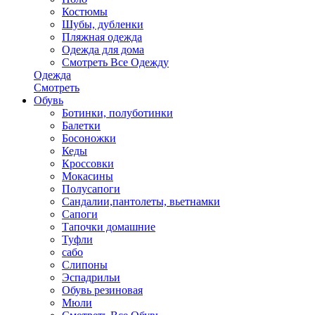
Костюмы
Шубы, дубленки
Пляжная одежда
Одежда для дома
Смотреть Все Одежду
Одежда
Смотреть
Обувь
Ботинки, полуботинки
Балетки
Босоножки
Кеды
Кроссовки
Мокасины
Полусапоги
Сандалии,пантолеты, вьетнамки
Сапоги
Тапочки домашние
Туфли
сабо
Слипоны
Эспадрильи
Обувь резиновая
Мюли