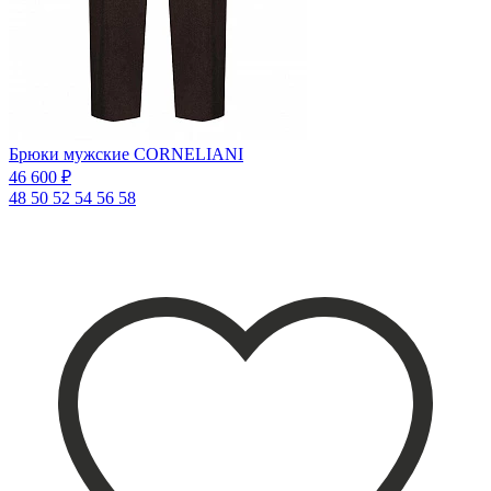
Брюки мужские CORNELIANI
46 600 ₽
48
50
52
54
56
58