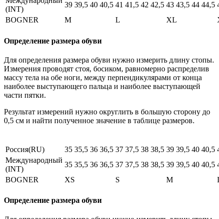
Международный
39
39,5
40
40,5
41
41,5
42
42,5
43
43,5
44
44,5
(INT)
BOGNER
M
L
XL
Определение размера обуви
Для определения размера обуви нужно измерить длину стопы.
Измерения проводят стоя, босиком, равномерно распределив
массу тела на обе ноги, между перпендикулярами от конца
наиболее выступающего пальца и наиболее выступающей
части пятки.
Результат измерений нужно округлить в большую сторону до
0,5 см и найти полученное значение в таблице размеров.
Россия(RU)
35
35,5
36
36,5
37
37,5
38
38,5
39
39,5
40
40,5
Международный
35
35,5
36
36,5
37
37,5
38
38,5
39
39,5
40
40,5
(INT)
BOGNER
XS
S
M
Определение размера обуви