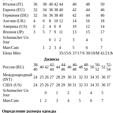
Италия (IT)
36
38
40
42
44
46
48
50
Европа (EU)
32
34
36
38
40
42
44
46
Германия (DE)
32
34
36
38
40
42
44
46
Англия (UK)
4
6
8
10
12
14
16
18
Америка (US)
0
2
4
6
8
10
12
14
Япония (JP)
3
5
7
9
11
13
15
17
Schumacher Un
0
1
2
3
4
5
Jour
MarcCain
1
2
3
4
5
6
7
Elena Miro
35/15/S
37/17/S
39/19/M
41/21/
Джинсы
38-
42-
44-
46-
48-
50-
52-
Россия (RU)
40
42
44
46
48
50
52
40
44
46
48
50
52
54
Международный
24
25
26
27
28
29
30
31
32
33
34
35
36
37
(INT)
США (US)
24
25
26
27
28
29
30
31
32
33
34
35
36
37
Schumacher Un
0
1
2
3
4
5
Jour
MarcCain
1
2
3
4
5
6
7
Определение размера одежды