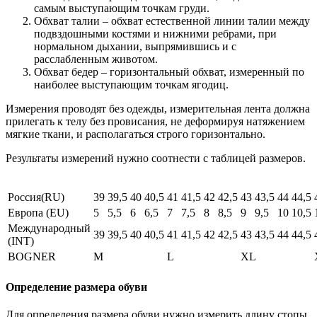
самым выступающим точкам груди.
Обхват талии – обхват естественной линии талии между
подвздошными костями и нижними ребрами, при
нормальном дыхании, выпрямившись и с
расслабленным животом.
Обхват бедер – горизонтальный обхват, измеренный по
наиболее выступающим точкам ягодиц.
Измерения проводят без одежды, измерительная лента должна
прилегать к телу без провисания, не деформируя натяжением
мягкие ткани, и располагаться строго горизонтально.
Результаты измерений нужно соотнести с таблицей размеров.
Россия(RU)
39
39,5
40
40,5
41
41,5
42
42,5
43
43,5
44
44,5
Европа (EU)
5
5,5
6
6,5
7
7,5
8
8,5
9
9,5
10
10,5
Международный
39
39,5
40
40,5
41
41,5
42
42,5
43
43,5
44
44,5
(INT)
BOGNER
M
L
XL
Определение размера обуви
Для определения размера обуви нужно измерить длину стопы.