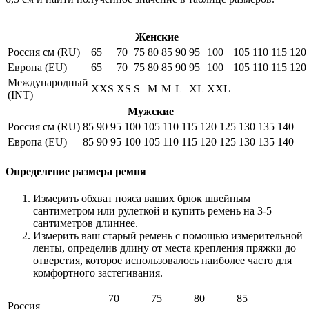
Женские
Россия см (RU)
65
70
75
80
85
90
95
100
105
110
115
120
Европа (EU)
65
70
75
80
85
90
95
100
105
110
115
120
Международный
XXS
XS
S
M
M
L
XL
XXL
(INT)
Мужские
Россия см (RU)
85
90
95
100
105
110
115
120
125
130
135
140
Европа (EU)
85
90
95
100
105
110
115
120
125
130
135
140
Определение размера ремня
Измерить обхват пояса ваших брюк швейным
сантиметром или рулеткой и купить ремень на 3-5
сантиметров длиннее.
Измерить ваш старый ремень с помощью измерительной
ленты, определив длину от места крепления пряжки до
отверстия, которое использовалось наиболее часто для
комфортного застегивания.
70
75
80
85
Россия