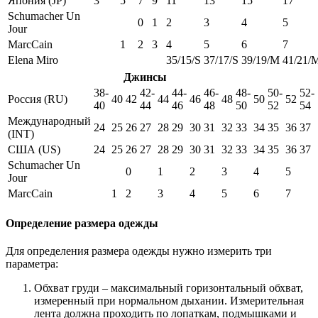
Япония (JP)
3
5
7
9
11
13
15
17
Schumacher Un
0
1
2
3
4
5
Jour
MarcCain
1
2
3
4
5
6
7
Elena Miro
35/15/S
37/17/S
39/19/M
41/21/
Джинсы
38-
42-
44-
46-
48-
50-
52-
Россия (RU)
40
42
44
46
48
50
52
40
44
46
48
50
52
54
Международный
24
25
26
27
28
29
30
31
32
33
34
35
36
37
(INT)
США (US)
24
25
26
27
28
29
30
31
32
33
34
35
36
37
Schumacher Un
0
1
2
3
4
5
Jour
MarcCain
1
2
3
4
5
6
7
Определение размера одежды
Для определения размера одежды нужно измерить три
параметра:
Обхват груди – максимальный горизонтальный обхват,
измеренный при нормальном дыхании. Измерительная
лента должна проходить по лопаткам, подмышками и