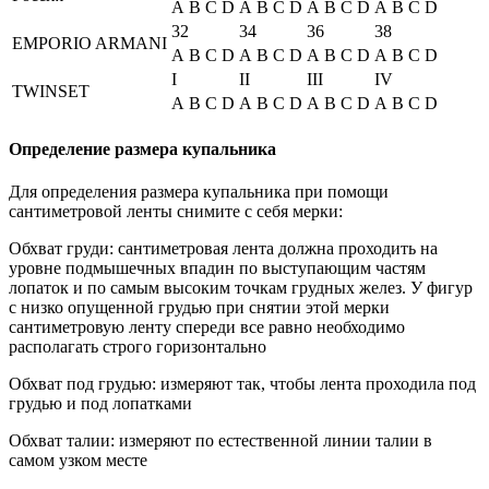
A
B
C
D
A
B
C
D
A
B
C
D
A
B
C
D
32
34
36
38
EMPORIO ARMANI
A
B
C
D
A
B
C
D
A
B
C
D
A
B
C
D
I
II
III
IV
TWINSET
A
B
C
D
A
B
C
D
A
B
C
D
A
B
C
D
Определение размера купальника
Для определения размера купальника при помощи
сантиметровой ленты снимите с себя мерки:
Обхват груди: сантиметровая лента должна проходить на
уровне подмышечных впадин по выступающим частям
лопаток и по самым высоким точкам грудных желез. У фигур
с низко опущенной грудью при снятии этой мерки
сантиметровую ленту спереди все равно необходимо
располагать строго горизонтально
Обхват под грудью: измеряют так, чтобы лента проходила под
грудью и под лопатками
Обхват талии: измеряют по естественной линии талии в
самом узком месте