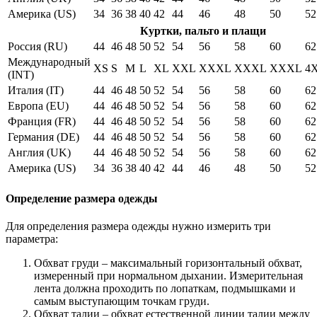
Америка (US)
34
36
38
40
42
44
46
48
50
52
Куртки, пальто и плащи
Россия (RU)
44
46
48
50
52
54
56
58
60
62
Международный
XS
S
M
L
XL
XXL
XXXL
XXXL
XXXL
4
(INT)
Италия (IT)
44
46
48
50
52
54
56
58
60
62
Европа (EU)
44
46
48
50
52
54
56
58
60
62
Франция (FR)
44
46
48
50
52
54
56
58
60
62
Германия (DE)
44
46
48
50
52
54
56
58
60
62
Англия (UK)
44
46
48
50
52
54
56
58
60
62
Америка (US)
34
36
38
40
42
44
46
48
50
52
Определение размера одежды
Для определения размера одежды нужно измерить три
параметра:
Обхват груди – максимальный горизонтальный обхват,
измеренный при нормальном дыхании. Измерительная
лента должна проходить по лопаткам, подмышками и
самым выступающим точкам груди.
Обхват талии – обхват естественной линии талии между