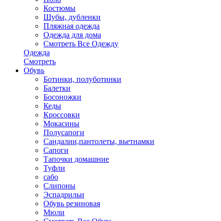
Костюмы
Шубы, дубленки
Пляжная одежда
Одежда для дома
Смотреть Все Одежду
Одежда
Смотреть
Обувь
Ботинки, полуботинки
Балетки
Босоножки
Кеды
Кроссовки
Мокасины
Полусапоги
Сандалии,пантолеты, вьетнамки
Сапоги
Тапочки домашние
Туфли
сабо
Слипоны
Эспадрильи
Обувь резиновая
Мюли