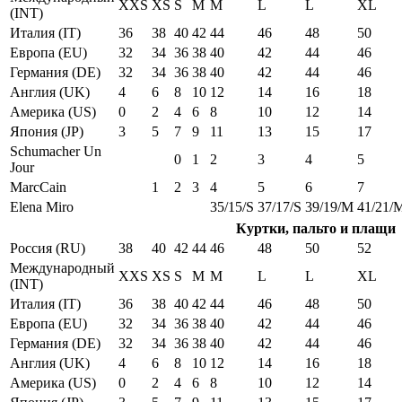
XXS
XS
S
M
M
L
L
XL
(INT)
Италия (IT)
36
38
40
42
44
46
48
50
Европа (EU)
32
34
36
38
40
42
44
46
Германия (DE)
32
34
36
38
40
42
44
46
Англия (UK)
4
6
8
10
12
14
16
18
Америка (US)
0
2
4
6
8
10
12
14
Япония (JP)
3
5
7
9
11
13
15
17
Schumacher Un
0
1
2
3
4
5
Jour
MarcCain
1
2
3
4
5
6
7
Elena Miro
35/15/S
37/17/S
39/19/M
41/21/
Куртки, пальто и плащи
Россия (RU)
38
40
42
44
46
48
50
52
Международный
XXS
XS
S
M
M
L
L
XL
(INT)
Италия (IT)
36
38
40
42
44
46
48
50
Европа (EU)
32
34
36
38
40
42
44
46
Германия (DE)
32
34
36
38
40
42
44
46
Англия (UK)
4
6
8
10
12
14
16
18
Америка (US)
0
2
4
6
8
10
12
14