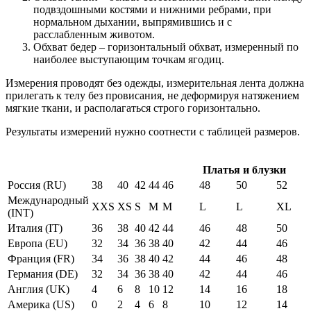
подвздошными костями и нижними ребрами, при
нормальном дыхании, выпрямившись и с
расслабленным животом.
Обхват бедер – горизонтальный обхват, измеренный по
наиболее выступающим точкам ягодиц.
Измерения проводят без одежды, измерительная лента должна
прилегать к телу без провисания, не деформируя натяжением
мягкие ткани, и располагаться строго горизонтально.
Результаты измерений нужно соотнести с таблицей размеров.
Платья и блузки
Россия (RU)
38
40
42
44
46
48
50
52
Международный
XXS
XS
S
M
M
L
L
XL
(INT)
Италия (IT)
36
38
40
42
44
46
48
50
Европа (EU)
32
34
36
38
40
42
44
46
Франция (FR)
34
36
38
40
42
44
46
48
Германия (DE)
32
34
36
38
40
42
44
46
Англия (UK)
4
6
8
10
12
14
16
18
Америка (US)
0
2
4
6
8
10
12
14