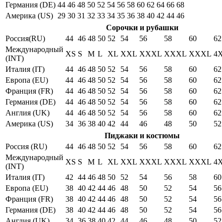
Германия (DE)
44
46
48
50
52
54
56
58
60
62
64
66
68
Америка (US)
29
30
31
32
33
34
35
36
38
40
42
44
46
Сорочки и рубашки
Россия(RU)
44
46
48
50
52
54
56
58
60
62
Международный
XS
S
M
L
XL
XXL
XXXL
XXXL
XXXL
4
(INT)
Италия (IT)
44
46
48
50
52
54
56
58
60
62
Европа (EU)
44
46
48
50
52
54
56
58
60
62
Франция (FR)
44
46
48
50
52
54
56
58
60
62
Германия (DE)
44
46
48
50
52
54
56
58
60
62
Англия (UK)
44
46
48
50
52
54
56
58
60
62
Америка (US)
34
36
38
40
42
44
46
48
50
52
Пиджаки и костюмы
Россия (RU)
44
46
48
50
52
54
56
58
60
62
Международный
XS
S
M
L
XL
XXL
XXXL
XXXL
XXXL
4
(INT)
Италия (IT)
42
44
46
48
50
52
54
56
58
60
Европа (EU)
38
40
42
44
46
48
50
52
54
56
Франция (FR)
38
40
42
44
46
48
50
52
54
56
Германия (DE)
38
40
42
44
46
48
50
52
54
56
Англия (UK)
34
36
38
40
42
44
46
48
50
52