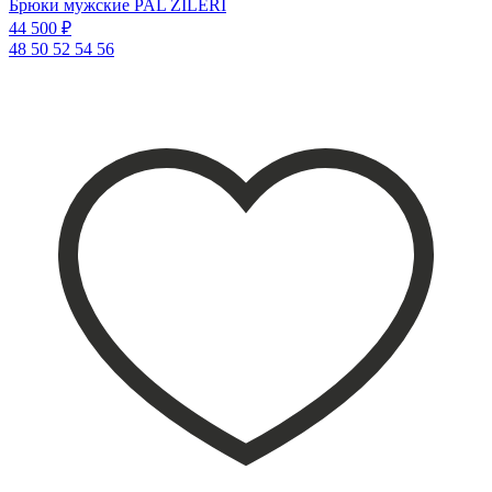
Брюки мужские PAL ZILERI
44 500 ₽
48
50
52
54
56