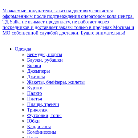
Уважаемые покупатели, заказ на доставку считается
оформленным после подтверждения оператором колл-центра.
ТД Salita не взимает предоплату, не работает через
посредников и доставляет заказы только в пределах Москвы и
МО собственной службой доставки. Будьте внимательны!
Одежда
Бермуды, шорты
Блузки, рубашки
Брюки
Джемперы
Джинсы
Жакеты, блейзеры, жилеты
Куртки
Пальто
Платья
Плащи, тренчи
Трикотаж
Футболки, топы
Юбки
Кардиганы
Комбинезоны
Поло