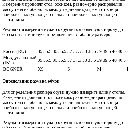
Измерения проводят стоя, босиком, равномерно распределив
массу тела на обе ноги, между перпендикулярами от конца
наиболее выступающего пальца и наиболее выступающей
части пятки.
Результат измерений нужно округлить в большую сторону до
0,5 см и найти полученное значение в таблице размеров.
Россия(RU)
35
35,5
36
36,5
37
37,5
38
38,5
39
39,5
40
40,5
Международный
35
35,5
36
36,5
37
37,5
38
38,5
39
39,5
40
40,5
(INT)
BOGNER
XS
S
M
Определение размера обуви
Для определения размера обуви нужно измерить длину стопы.
Измерения проводят стоя, босиком, равномерно распределив
массу тела на обе ноги, между перпендикулярами от конца
наиболее выступающего пальца и наиболее выступающей
части пятки.
Результат измерений нужно округлить в большую сторону до
0,5 см и найти полученное значение в таблице размеров.