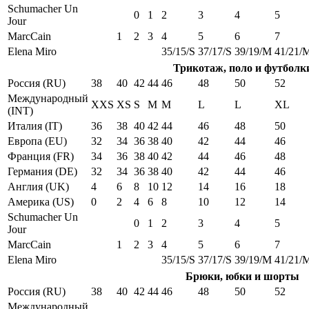
Schumacher Un
0
1
2
3
4
5
Jour
MarcCain
1
2
3
4
5
6
7
Elena Miro
35/15/S
37/17/S
39/19/M
41/21/
Трикотаж, поло и футболк
Россия (RU)
38
40
42
44
46
48
50
52
Международный
XXS
XS
S
M
M
L
L
XL
(INT)
Италия (IT)
36
38
40
42
44
46
48
50
Европа (EU)
32
34
36
38
40
42
44
46
Франция (FR)
34
36
38
40
42
44
46
48
Германия (DE)
32
34
36
38
40
42
44
46
Англия (UK)
4
6
8
10
12
14
16
18
Америка (US)
0
2
4
6
8
10
12
14
Schumacher Un
0
1
2
3
4
5
Jour
MarcCain
1
2
3
4
5
6
7
Elena Miro
35/15/S
37/17/S
39/19/M
41/21/
Брюки, юбки и шорты
Россия (RU)
38
40
42
44
46
48
50
52
Международный