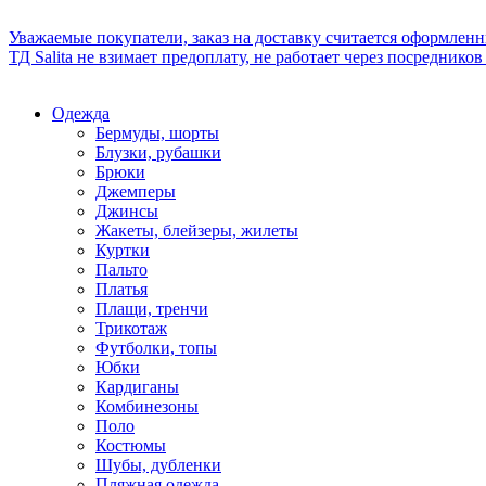
Уважаемые покупатели, заказ на доставку считается оформлен
ТД Salita не взимает предоплату, не работает через посредник
Одежда
Бермуды, шорты
Блузки, рубашки
Брюки
Джемперы
Джинсы
Жакеты, блейзеры, жилеты
Куртки
Пальто
Платья
Плащи, тренчи
Трикотаж
Футболки, топы
Юбки
Кардиганы
Комбинезоны
Поло
Костюмы
Шубы, дубленки
Пляжная одежда