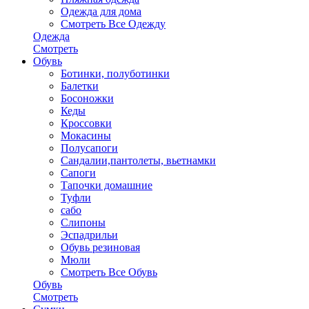
Одежда для дома
Смотреть Все Одежду
Одежда
Смотреть
Обувь
Ботинки, полуботинки
Балетки
Босоножки
Кеды
Кроссовки
Мокасины
Полусапоги
Сандалии,пантолеты, вьетнамки
Сапоги
Тапочки домашние
Туфли
сабо
Слипоны
Эспадрильи
Обувь резиновая
Мюли
Смотреть Все Обувь
Обувь
Смотреть