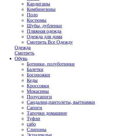
Кардиганы
Комбинезоны
Поло
Костюмы
Шубы, дубленки
Пляжная одежда
Одежда для дома
Смотреть Все Одежду
Одежда
Смотреть
Обувь
Ботинки, полуботинки
Балетки
Босоножки
Кеды
Кроссовки
Мокасины
Полусапоги
Сандалии,пантолеты, вьетнамки
Сапоги
Тапочки домашние
Туфли
сабо
Слипоны
Эспадрильи