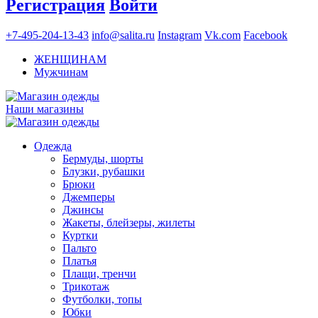
Регистрация
Войти
+7-495-204-13-43
info@salita.ru
Instagram
Vk.com
Facebook
ЖЕНЩИНАМ
Мужчинам
Наши магазины
Одежда
Бермуды, шорты
Блузки, рубашки
Брюки
Джемперы
Джинсы
Жакеты, блейзеры, жилеты
Куртки
Пальто
Платья
Плащи, тренчи
Трикотаж
Футболки, топы
Юбки