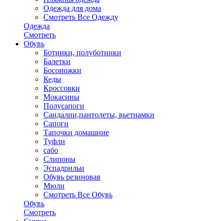
Одежда для дома
Смотреть Все Одежду
Одежда
Смотреть
Обувь
Ботинки, полуботинки
Балетки
Босоножки
Кеды
Кроссовки
Мокасины
Полусапоги
Сандалии,пантолеты, вьетнамки
Сапоги
Тапочки домашние
Туфли
сабо
Слипоны
Эспадрильи
Обувь резиновая
Мюли
Смотреть Все Обувь
Обувь
Смотреть