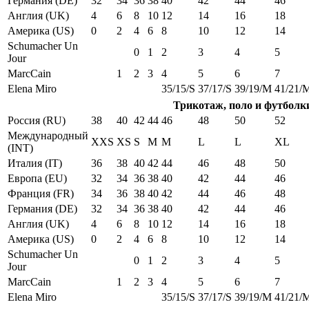
Германия (DE)
32
34
36
38
40
42
44
46
Англия (UK)
4
6
8
10
12
14
16
18
Америка (US)
0
2
4
6
8
10
12
14
Schumacher Un
0
1
2
3
4
5
Jour
MarcCain
1
2
3
4
5
6
7
Elena Miro
35/15/S
37/17/S
39/19/M
41/21/
Трикотаж, поло и футболк
Россия (RU)
38
40
42
44
46
48
50
52
Международный
XXS
XS
S
M
M
L
L
XL
(INT)
Италия (IT)
36
38
40
42
44
46
48
50
Европа (EU)
32
34
36
38
40
42
44
46
Франция (FR)
34
36
38
40
42
44
46
48
Германия (DE)
32
34
36
38
40
42
44
46
Англия (UK)
4
6
8
10
12
14
16
18
Америка (US)
0
2
4
6
8
10
12
14
Schumacher Un
0
1
2
3
4
5
Jour
MarcCain
1
2
3
4
5
6
7
Elena Miro
35/15/S
37/17/S
39/19/M
41/21/