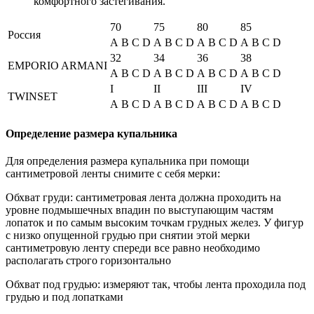
комфортного застегивания.
70
75
80
85
Россия
A
B
C
D
A
B
C
D
A
B
C
D
A
B
C
D
32
34
36
38
EMPORIO ARMANI
A
B
C
D
A
B
C
D
A
B
C
D
A
B
C
D
I
II
III
IV
TWINSET
A
B
C
D
A
B
C
D
A
B
C
D
A
B
C
D
Определение размера купальника
Для определения размера купальника при помощи
сантиметровой ленты снимите с себя мерки:
Обхват груди: сантиметровая лента должна проходить на
уровне подмышечных впадин по выступающим частям
лопаток и по самым высоким точкам грудных желез. У фигур
с низко опущенной грудью при снятии этой мерки
сантиметровую ленту спереди все равно необходимо
располагать строго горизонтально
Обхват под грудью: измеряют так, чтобы лента проходила под
грудью и под лопатками