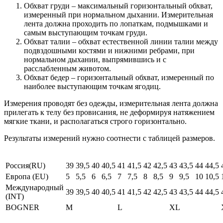
Обхват груди – максимальный горизонтальный обхват,
измеренный при нормальном дыхании. Измерительная
лента должна проходить по лопаткам, подмышками и
самым выступающим точкам груди.
Обхват талии – обхват естественной линии талии между
подвздошными костями и нижними ребрами, при
нормальном дыхании, выпрямившись и с
расслабленным животом.
Обхват бедер – горизонтальный обхват, измеренный по
наиболее выступающим точкам ягодиц.
Измерения проводят без одежды, измерительная лента должна
прилегать к телу без провисания, не деформируя натяжением
мягкие ткани, и располагаться строго горизонтально.
Результаты измерений нужно соотнести с таблицей размеров.
Россия(RU)
39
39,5
40
40,5
41
41,5
42
42,5
43
43,5
44
44,5
Европа (EU)
5
5,5
6
6,5
7
7,5
8
8,5
9
9,5
10
10,5
Международный
39
39,5
40
40,5
41
41,5
42
42,5
43
43,5
44
44,5
(INT)
BOGNER
M
L
XL