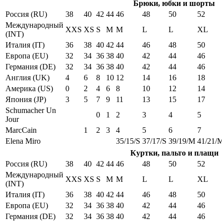
Брюки, юбки и шорты
Россия (RU)
38
40
42
44
46
48
50
52
Международный
XXS
XS
S
M
M
L
L
XL
(INT)
Италия (IT)
36
38
40
42
44
46
48
50
Европа (EU)
32
34
36
38
40
42
44
46
Германия (DE)
32
34
36
38
40
42
44
46
Англия (UK)
4
6
8
10
12
14
16
18
Америка (US)
0
2
4
6
8
10
12
14
Япония (JP)
3
5
7
9
11
13
15
17
Schumacher Un
0
1
2
3
4
5
Jour
MarcCain
1
2
3
4
5
6
7
Elena Miro
35/15/S
37/17/S
39/19/M
41/21/
Куртки, пальто и плащи
Россия (RU)
38
40
42
44
46
48
50
52
Международный
XXS
XS
S
M
M
L
L
XL
(INT)
Италия (IT)
36
38
40
42
44
46
48
50
Европа (EU)
32
34
36
38
40
42
44
46
Германия (DE)
32
34
36
38
40
42
44
46