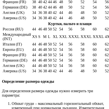
Франция (FR)
38
40
42
44
46
48
50
52
54
56
Германия (DE)
38
40
42
44
46
48
50
52
54
56
Англия (UK)
34
36
38
40
42
44
46
48
50
52
Америка (US)
34
36
38
40
42
44
46
48
50
52
Куртки, пальто и плащи
Россия (RU)
44
46
48
50
52
54
56
58
60
62
Международный
XS
S
M
L
XL
XXL
XXXL
XXXL
XXXL
4
(INT)
Италия (IT)
44
46
48
50
52
54
56
58
60
62
Европа (EU)
44
46
48
50
52
54
56
58
60
62
Франция (FR)
44
46
48
50
52
54
56
58
60
62
Германия (DE)
44
46
48
50
52
54
56
58
60
62
Англия (UK)
44
46
48
50
52
54
56
58
60
62
Америка (US)
34
36
38
40
42
44
46
48
50
52
Определение размера одежды
Для определения размера одежды нужно измерить три
параметра:
Обхват груди – максимальный горизонтальный обхват,
измеренный при нормальном дыхании. Измерительная