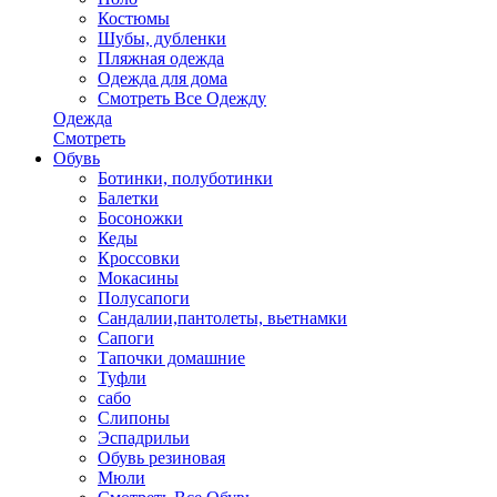
Костюмы
Шубы, дубленки
Пляжная одежда
Одежда для дома
Смотреть Все Одежду
Одежда
Смотреть
Обувь
Ботинки, полуботинки
Балетки
Босоножки
Кеды
Кроссовки
Мокасины
Полусапоги
Сандалии,пантолеты, вьетнамки
Сапоги
Тапочки домашние
Туфли
сабо
Слипоны
Эспадрильи
Обувь резиновая
Мюли