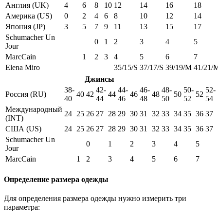
Англия (UK)
4
6
8
10
12
14
16
18
Америка (US)
0
2
4
6
8
10
12
14
Япония (JP)
3
5
7
9
11
13
15
17
Schumacher Un
0
1
2
3
4
5
Jour
MarcCain
1
2
3
4
5
6
7
Elena Miro
35/15/S
37/17/S
39/19/M
41/21/
Джинсы
38-
42-
44-
46-
48-
50-
52-
Россия (RU)
40
42
44
46
48
50
52
40
44
46
48
50
52
54
Международный
24
25
26
27
28
29
30
31
32
33
34
35
36
37
(INT)
США (US)
24
25
26
27
28
29
30
31
32
33
34
35
36
37
Schumacher Un
0
1
2
3
4
5
Jour
MarcCain
1
2
3
4
5
6
7
Определение размера одежды
Для определения размера одежды нужно измерить три
параметра: