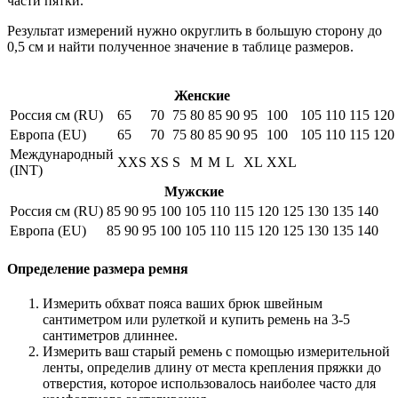
части пятки.
Результат измерений нужно округлить в большую сторону до
0,5 см и найти полученное значение в таблице размеров.
Женские
Россия см (RU)
65
70
75
80
85
90
95
100
105
110
115
120
Европа (EU)
65
70
75
80
85
90
95
100
105
110
115
120
Международный
XXS
XS
S
M
M
L
XL
XXL
(INT)
Мужские
Россия см (RU)
85
90
95
100
105
110
115
120
125
130
135
140
Европа (EU)
85
90
95
100
105
110
115
120
125
130
135
140
Определение размера ремня
Измерить обхват пояса ваших брюк швейным
сантиметром или рулеткой и купить ремень на 3-5
сантиметров длиннее.
Измерить ваш старый ремень с помощью измерительной
ленты, определив длину от места крепления пряжки до
отверстия, которое использовалось наиболее часто для