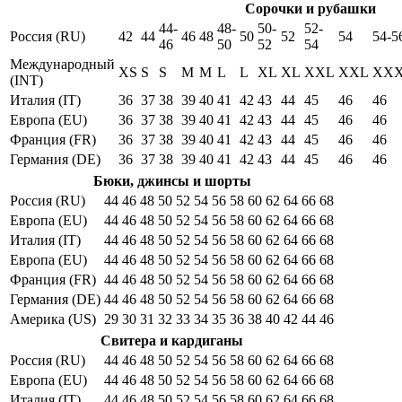
Сорочки и рубашки
44-
48-
50-
52-
Россия (RU)
42
44
46
48
50
52
54
54-5
46
50
52
54
Международный
XS
S
S
M
M
L
L
XL
XL
XXL
XXL
XX
(INT)
Италия (IT)
36
37
38
39
40
41
42
43
44
45
46
46
Европа (EU)
36
37
38
39
40
41
42
43
44
45
46
46
Франция (FR)
36
37
38
39
40
41
42
43
44
45
46
46
Германия (DE)
36
37
38
39
40
41
42
43
44
45
46
46
Бюки, джинсы и шорты
Россия (RU)
44
46
48
50
52
54
56
58
60
62
64
66
68
Европа (EU)
44
46
48
50
52
54
56
58
60
62
64
66
68
Италия (IT)
44
46
48
50
52
54
56
58
60
62
64
66
68
Европа (EU)
44
46
48
50
52
54
56
58
60
62
64
66
68
Франция (FR)
44
46
48
50
52
54
56
58
60
62
64
66
68
Германия (DE)
44
46
48
50
52
54
56
58
60
62
64
66
68
Америка (US)
29
30
31
32
33
34
35
36
38
40
42
44
46
Свитера и кардиганы
Россия (RU)
44
46
48
50
52
54
56
58
60
62
64
66
68
Европа (EU)
44
46
48
50
52
54
56
58
60
62
64
66
68
Италия (IT)
44
46
48
50
52
54
56
58
60
62
64
66
68