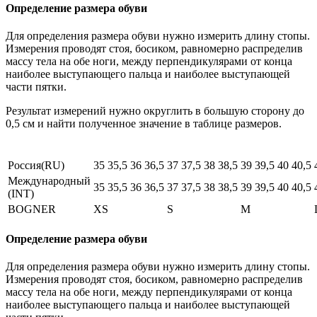
Определение размера обуви
Для определения размера обуви нужно измерить длину стопы.
Измерения проводят стоя, босиком, равномерно распределив
массу тела на обе ноги, между перпендикулярами от конца
наиболее выступающего пальца и наиболее выступающей
части пятки.
Результат измерений нужно округлить в большую сторону до
0,5 см и найти полученное значение в таблице размеров.
Россия(RU)
35
35,5
36
36,5
37
37,5
38
38,5
39
39,5
40
40,5
Международный
35
35,5
36
36,5
37
37,5
38
38,5
39
39,5
40
40,5
(INT)
BOGNER
XS
S
M
Определение размера обуви
Для определения размера обуви нужно измерить длину стопы.
Измерения проводят стоя, босиком, равномерно распределив
массу тела на обе ноги, между перпендикулярами от конца
наиболее выступающего пальца и наиболее выступающей