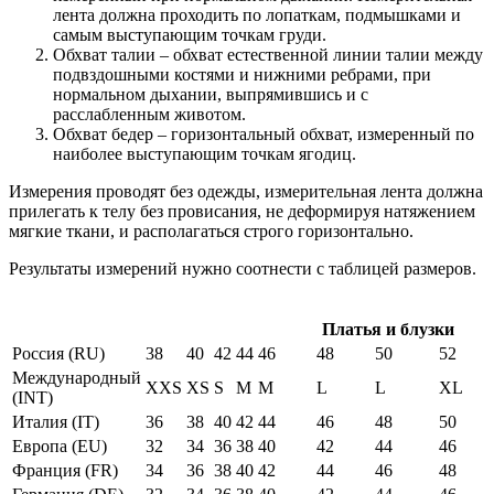
лента должна проходить по лопаткам, подмышками и
самым выступающим точкам груди.
Обхват талии – обхват естественной линии талии между
подвздошными костями и нижними ребрами, при
нормальном дыхании, выпрямившись и с
расслабленным животом.
Обхват бедер – горизонтальный обхват, измеренный по
наиболее выступающим точкам ягодиц.
Измерения проводят без одежды, измерительная лента должна
прилегать к телу без провисания, не деформируя натяжением
мягкие ткани, и располагаться строго горизонтально.
Результаты измерений нужно соотнести с таблицей размеров.
Платья и блузки
Россия (RU)
38
40
42
44
46
48
50
52
Международный
XXS
XS
S
M
M
L
L
XL
(INT)
Италия (IT)
36
38
40
42
44
46
48
50
Европа (EU)
32
34
36
38
40
42
44
46
Франция (FR)
34
36
38
40
42
44
46
48