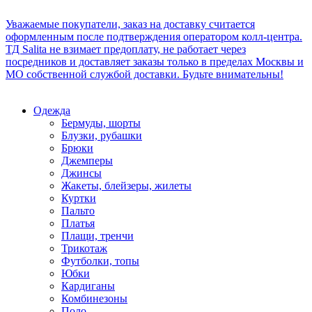
Уважаемые покупатели, заказ на доставку считается
оформленным после подтверждения оператором колл-центра.
ТД Salita не взимает предоплату, не работает через
посредников и доставляет заказы только в пределах Москвы и
МО собственной службой доставки. Будьте внимательны!
Одежда
Бермуды, шорты
Блузки, рубашки
Брюки
Джемперы
Джинсы
Жакеты, блейзеры, жилеты
Куртки
Пальто
Платья
Плащи, тренчи
Трикотаж
Футболки, топы
Юбки
Кардиганы
Комбинезоны
Поло