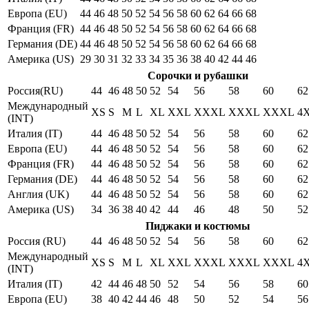
Европа (EU)
44
46
48
50
52
54
56
58
60
62
64
66
68
Франция (FR)
44
46
48
50
52
54
56
58
60
62
64
66
68
Германия (DE)
44
46
48
50
52
54
56
58
60
62
64
66
68
Америка (US)
29
30
31
32
33
34
35
36
38
40
42
44
46
Сорочки и рубашки
Россия(RU)
44
46
48
50
52
54
56
58
60
62
Международный
XS
S
M
L
XL
XXL
XXXL
XXXL
XXXL
4
(INT)
Италия (IT)
44
46
48
50
52
54
56
58
60
62
Европа (EU)
44
46
48
50
52
54
56
58
60
62
Франция (FR)
44
46
48
50
52
54
56
58
60
62
Германия (DE)
44
46
48
50
52
54
56
58
60
62
Англия (UK)
44
46
48
50
52
54
56
58
60
62
Америка (US)
34
36
38
40
42
44
46
48
50
52
Пиджаки и костюмы
Россия (RU)
44
46
48
50
52
54
56
58
60
62
Международный
XS
S
M
L
XL
XXL
XXXL
XXXL
XXXL
4
(INT)
Италия (IT)
42
44
46
48
50
52
54
56
58
60
Европа (EU)
38
40
42
44
46
48
50
52
54
56