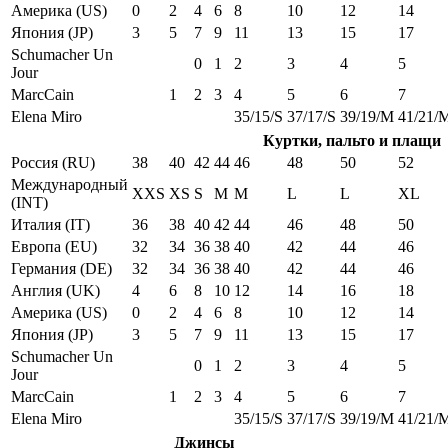
Америка (US)
0
2
4
6
8
10
12
14
Япония (JP)
3
5
7
9
11
13
15
17
Schumacher Un
0
1
2
3
4
5
Jour
MarcCain
1
2
3
4
5
6
7
Elena Miro
35/15/S
37/17/S
39/19/M
41/21/
Куртки, пальто и плащи
Россия (RU)
38
40
42
44
46
48
50
52
Международный
XXS
XS
S
M
M
L
L
XL
(INT)
Италия (IT)
36
38
40
42
44
46
48
50
Европа (EU)
32
34
36
38
40
42
44
46
Германия (DE)
32
34
36
38
40
42
44
46
Англия (UK)
4
6
8
10
12
14
16
18
Америка (US)
0
2
4
6
8
10
12
14
Япония (JP)
3
5
7
9
11
13
15
17
Schumacher Un
0
1
2
3
4
5
Jour
MarcCain
1
2
3
4
5
6
7
Elena Miro
35/15/S
37/17/S
39/19/M
41/21/
Джинсы