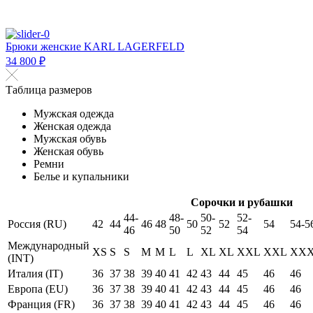
Брюки женские KARL LAGERFELD
34 800 ₽
Таблица размеров
Мужская одежда
Женская одежда
Мужская обувь
Женская обувь
Ремни
Белье и купальники
Сорочки и рубашки
44-
48-
50-
52-
Россия (RU)
42
44
46
48
50
52
54
54-5
46
50
52
54
Международный
XS
S
S
M
M
L
L
XL
XL
XXL
XXL
XX
(INT)
Италия (IT)
36
37
38
39
40
41
42
43
44
45
46
46
Европа (EU)
36
37
38
39
40
41
42
43
44
45
46
46
Франция (FR)
36
37
38
39
40
41
42
43
44
45
46
46