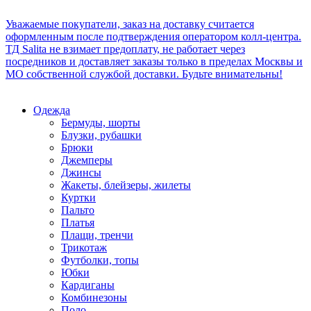
Уважаемые покупатели, заказ на доставку считается
оформленным после подтверждения оператором колл-центра.
ТД Salita не взимает предоплату, не работает через
посредников и доставляет заказы только в пределах Москвы и
МО собственной службой доставки. Будьте внимательны!
Одежда
Бермуды, шорты
Блузки, рубашки
Брюки
Джемперы
Джинсы
Жакеты, блейзеры, жилеты
Куртки
Пальто
Платья
Плащи, тренчи
Трикотаж
Футболки, топы
Юбки
Кардиганы
Комбинезоны
Поло