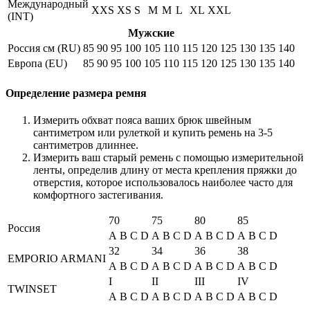
Международный
XXS
XS
S
M
M
L
XL
XXL
(INT)
Мужские
Россия см (RU)
85
90
95
100
105
110
115
120
125
130
135
140
Европа (EU)
85
90
95
100
105
110
115
120
125
130
135
140
Определение размера ремня
Измерить обхват пояса ваших брюк швейным
сантиметром или рулеткой и купить ремень на 3-5
сантиметров длиннее.
Измерить ваш старый ремень с помощью измерительной
ленты, определив длину от места крепления пряжки до
отверстия, которое использовалось наиболее часто для
комфортного застегивания.
70
75
80
85
Россия
A
B
C
D
A
B
C
D
A
B
C
D
A
B
C
D
32
34
36
38
EMPORIO ARMANI
A
B
C
D
A
B
C
D
A
B
C
D
A
B
C
D
I
II
III
IV
TWINSET
A
B
C
D
A
B
C
D
A
B
C
D
A
B
C
D