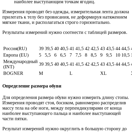
наиболее выступающим точкам ягодиц.
Измерения проводят без одежды, измерительная лента должна
прилегать к телу без провисания, не деформируя натяжением
мягкие ткани, и располагаться строго горизонтально.
Результаты измерений нужно соотнести с таблицей размеров.
Россия(RU)
39
39,5
40
40,5
41
41,5
42
42,5
43
43,5
44
44,5
Европа (EU)
5
5,5
6
6,5
7
7,5
8
8,5
9
9,5
10
10,5
Международный
39
39,5
40
40,5
41
41,5
42
42,5
43
43,5
44
44,5
(INT)
BOGNER
M
L
XL
Определение размера обуви
Для определения размера обуви нужно измерить длину стопы.
Измерения проводят стоя, босиком, равномерно распределив
массу тела на обе ноги, между перпендикулярами от конца
наиболее выступающего пальца и наиболее выступающей
части пятки.
Результат измерений нужно округлить в большую сторону до