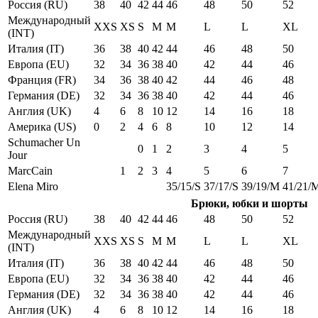
Россия (RU)
38
40
42
44
46
48
50
52
Международный
XXS
XS
S
M
M
L
L
XL
(INT)
Италия (IT)
36
38
40
42
44
46
48
50
Европа (EU)
32
34
36
38
40
42
44
46
Франция (FR)
34
36
38
40
42
44
46
48
Германия (DE)
32
34
36
38
40
42
44
46
Англия (UK)
4
6
8
10
12
14
16
18
Америка (US)
0
2
4
6
8
10
12
14
Schumacher Un
0
1
2
3
4
5
Jour
MarcCain
1
2
3
4
5
6
7
Elena Miro
35/15/S
37/17/S
39/19/M
41/21/
Брюки, юбки и шорты
Россия (RU)
38
40
42
44
46
48
50
52
Международный
XXS
XS
S
M
M
L
L
XL
(INT)
Италия (IT)
36
38
40
42
44
46
48
50
Европа (EU)
32
34
36
38
40
42
44
46
Германия (DE)
32
34
36
38
40
42
44
46
Англия (UK)
4
6
8
10
12
14
16
18