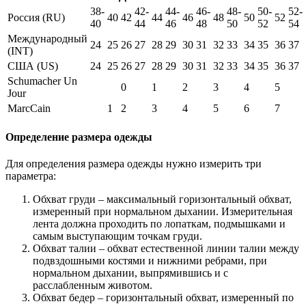
38-
42-
44-
46-
48-
50-
52-
Россия (RU)
40
42
44
46
48
50
52
40
44
46
48
50
52
54
Международный
24
25
26
27
28
29
30
31
32
33
34
35
36
37
(INT)
США (US)
24
25
26
27
28
29
30
31
32
33
34
35
36
37
Schumacher Un
0
1
2
3
4
5
Jour
MarcCain
1
2
3
4
5
6
7
Определение размера одежды
Для определения размера одежды нужно измерить три
параметра:
Обхват груди – максимальный горизонтальный обхват,
измеренный при нормальном дыхании. Измерительная
лента должна проходить по лопаткам, подмышками и
самым выступающим точкам груди.
Обхват талии – обхват естественной линии талии между
подвздошными костями и нижними ребрами, при
нормальном дыхании, выпрямившись и с
расслабленным животом.
Обхват бедер – горизонтальный обхват, измеренный по