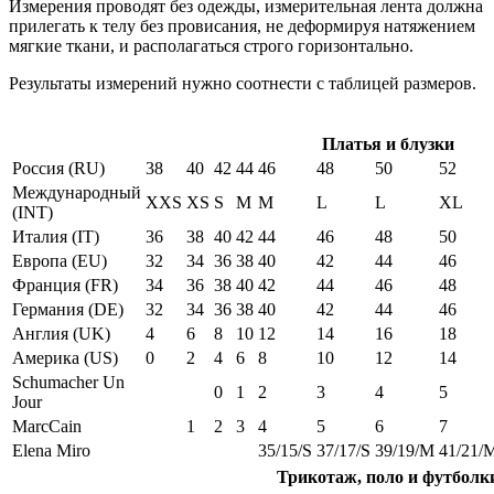
Измерения проводят без одежды, измерительная лента должна
прилегать к телу без провисания, не деформируя натяжением
мягкие ткани, и располагаться строго горизонтально.
Результаты измерений нужно соотнести с таблицей размеров.
Платья и блузки
Россия (RU)
38
40
42
44
46
48
50
52
Международный
XXS
XS
S
M
M
L
L
XL
(INT)
Италия (IT)
36
38
40
42
44
46
48
50
Европа (EU)
32
34
36
38
40
42
44
46
Франция (FR)
34
36
38
40
42
44
46
48
Германия (DE)
32
34
36
38
40
42
44
46
Англия (UK)
4
6
8
10
12
14
16
18
Америка (US)
0
2
4
6
8
10
12
14
Schumacher Un
0
1
2
3
4
5
Jour
MarcCain
1
2
3
4
5
6
7
Elena Miro
35/15/S
37/17/S
39/19/M
41/21/
Трикотаж, поло и футболк