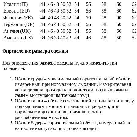
Италия (IT)
44
46
48
50
52
54
56
58
60
62
Европа (EU)
44
46
48
50
52
54
56
58
60
62
Франция (FR)
44
46
48
50
52
54
56
58
60
62
Германия (DE)
44
46
48
50
52
54
56
58
60
62
Англия (UK)
44
46
48
50
52
54
56
58
60
62
Америка (US)
34
36
38
40
42
44
46
48
50
52
Определение размера одежды
Для определения размера одежды нужно измерить три
параметра:
Обхват груди – максимальный горизонтальный обхват,
измеренный при нормальном дыхании. Измерительная
лента должна проходить по лопаткам, подмышками и
самым выступающим точкам груди.
Обхват талии – обхват естественной линии талии между
подвздошными костями и нижними ребрами, при
нормальном дыхании, выпрямившись и с
расслабленным животом.
Обхват бедер – горизонтальный обхват, измеренный по
наиболее выступающим точкам ягодиц.