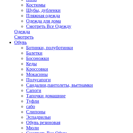
Костюмы
Шубы, дубленки
Пляжная одежда
Одежда для дома
Смотреть Все Одежду
Одежда
Смотреть
Обувь
Ботинки, полуботинки
Балетки
Босоножки
Кеды
Кроссовки
Мокасины
Полусапоги
Сандалии,пантолеты, вьетнамки
Сапоги
Тапочки домашние
Туфли
сабо
Слипоны
Эспадрильи
Обувь резиновая
Мюли