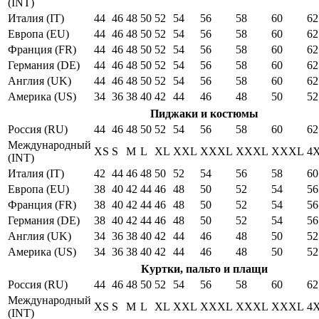
(INT)
Италия (IT)
44
46
48
50
52
54
56
58
60
62
Европа (EU)
44
46
48
50
52
54
56
58
60
62
Франция (FR)
44
46
48
50
52
54
56
58
60
62
Германия (DE)
44
46
48
50
52
54
56
58
60
62
Англия (UK)
44
46
48
50
52
54
56
58
60
62
Америка (US)
34
36
38
40
42
44
46
48
50
52
Пиджаки и костюмы
Россия (RU)
44
46
48
50
52
54
56
58
60
62
Международный
XS
S
M
L
XL
XXL
XXXL
XXXL
XXXL
4
(INT)
Италия (IT)
42
44
46
48
50
52
54
56
58
60
Европа (EU)
38
40
42
44
46
48
50
52
54
56
Франция (FR)
38
40
42
44
46
48
50
52
54
56
Германия (DE)
38
40
42
44
46
48
50
52
54
56
Англия (UK)
34
36
38
40
42
44
46
48
50
52
Америка (US)
34
36
38
40
42
44
46
48
50
52
Куртки, пальто и плащи
Россия (RU)
44
46
48
50
52
54
56
58
60
62
Международный
XS
S
M
L
XL
XXL
XXXL
XXXL
XXXL
4
(INT)