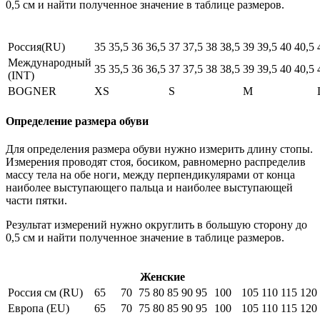
0,5 см и найти полученное значение в таблице размеров.
Россия(RU)
35
35,5
36
36,5
37
37,5
38
38,5
39
39,5
40
40,5
Международный
35
35,5
36
36,5
37
37,5
38
38,5
39
39,5
40
40,5
(INT)
BOGNER
XS
S
M
Определение размера обуви
Для определения размера обуви нужно измерить длину стопы.
Измерения проводят стоя, босиком, равномерно распределив
массу тела на обе ноги, между перпендикулярами от конца
наиболее выступающего пальца и наиболее выступающей
части пятки.
Результат измерений нужно округлить в большую сторону до
0,5 см и найти полученное значение в таблице размеров.
Женские
Россия см (RU)
65
70
75
80
85
90
95
100
105
110
115
120
Европа (EU)
65
70
75
80
85
90
95
100
105
110
115
120