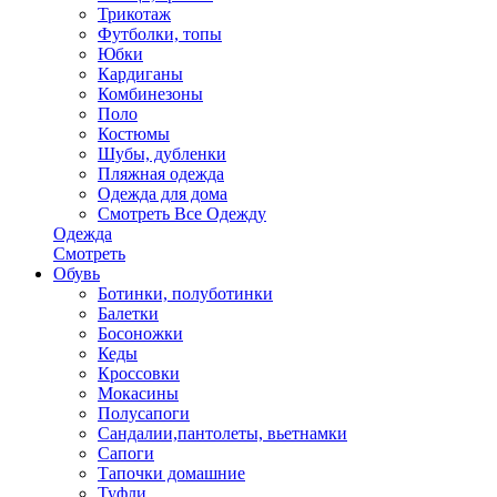
Трикотаж
Футболки, топы
Юбки
Кардиганы
Комбинезоны
Поло
Костюмы
Шубы, дубленки
Пляжная одежда
Одежда для дома
Смотреть Все Одежду
Одежда
Смотреть
Обувь
Ботинки, полуботинки
Балетки
Босоножки
Кеды
Кроссовки
Мокасины
Полусапоги
Сандалии,пантолеты, вьетнамки
Сапоги
Тапочки домашние
Туфли