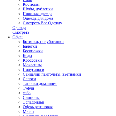
Костюмы
Шубы, дубленки
Пляжная одежда
Одежда для дома
Смотреть Все Одежду
Одежда
Смотреть
Обувь
Ботинки, полуботинки
Балетки
Босоножки
Кеды
Кроссовки
Мокасины
Полусапоги
Сандалии,пантолеты, вьетнамки
Сапоги
Тапочки домашние
Туфли
сабо
Слипоны
Эспадрильи
Обувь резиновая
Мюли