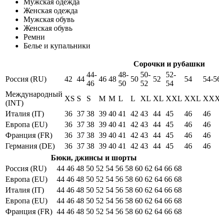
Мужская одежда
Женская одежда
Мужская обувь
Женская обувь
Ремни
Белье и купальники
Сорочки и рубашки
44-
48-
50-
52-
Россия (RU)
42
44
46
48
50
52
54
54-5
46
50
52
54
Международный
XS
S
S
M
M
L
L
XL
XL
XXL
XXL
XX
(INT)
Италия (IT)
36
37
38
39
40
41
42
43
44
45
46
46
Европа (EU)
36
37
38
39
40
41
42
43
44
45
46
46
Франция (FR)
36
37
38
39
40
41
42
43
44
45
46
46
Германия (DE)
36
37
38
39
40
41
42
43
44
45
46
46
Бюки, джинсы и шорты
Россия (RU)
44
46
48
50
52
54
56
58
60
62
64
66
68
Европа (EU)
44
46
48
50
52
54
56
58
60
62
64
66
68
Италия (IT)
44
46
48
50
52
54
56
58
60
62
64
66
68
Европа (EU)
44
46
48
50
52
54
56
58
60
62
64
66
68
Франция (FR)
44
46
48
50
52
54
56
58
60
62
64
66
68