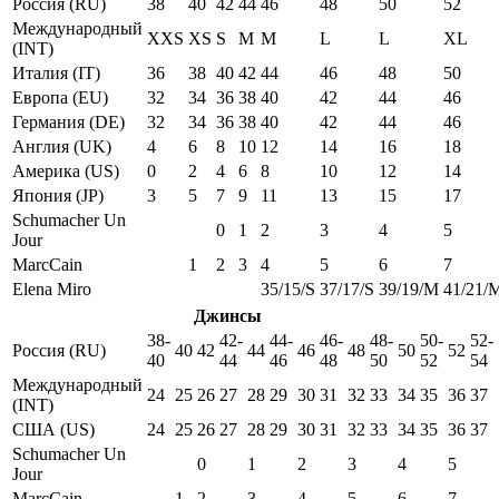
Россия (RU)
38
40
42
44
46
48
50
52
Международный
XXS
XS
S
M
M
L
L
XL
(INT)
Италия (IT)
36
38
40
42
44
46
48
50
Европа (EU)
32
34
36
38
40
42
44
46
Германия (DE)
32
34
36
38
40
42
44
46
Англия (UK)
4
6
8
10
12
14
16
18
Америка (US)
0
2
4
6
8
10
12
14
Япония (JP)
3
5
7
9
11
13
15
17
Schumacher Un
0
1
2
3
4
5
Jour
MarcCain
1
2
3
4
5
6
7
Elena Miro
35/15/S
37/17/S
39/19/M
41/21/
Джинсы
38-
42-
44-
46-
48-
50-
52-
Россия (RU)
40
42
44
46
48
50
52
40
44
46
48
50
52
54
Международный
24
25
26
27
28
29
30
31
32
33
34
35
36
37
(INT)
США (US)
24
25
26
27
28
29
30
31
32
33
34
35
36
37
Schumacher Un
0
1
2
3
4
5
Jour
MarcCain
1
2
3
4
5
6
7