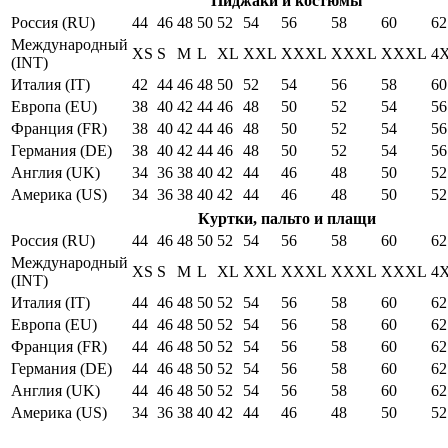
Пиджаки и костюмы
Россия (RU)
44
46
48
50
52
54
56
58
60
62
Международный
XS
S
M
L
XL
XXL
XXXL
XXXL
XXXL
4
(INT)
Италия (IT)
42
44
46
48
50
52
54
56
58
60
Европа (EU)
38
40
42
44
46
48
50
52
54
56
Франция (FR)
38
40
42
44
46
48
50
52
54
56
Германия (DE)
38
40
42
44
46
48
50
52
54
56
Англия (UK)
34
36
38
40
42
44
46
48
50
52
Америка (US)
34
36
38
40
42
44
46
48
50
52
Куртки, пальто и плащи
Россия (RU)
44
46
48
50
52
54
56
58
60
62
Международный
XS
S
M
L
XL
XXL
XXXL
XXXL
XXXL
4
(INT)
Италия (IT)
44
46
48
50
52
54
56
58
60
62
Европа (EU)
44
46
48
50
52
54
56
58
60
62
Франция (FR)
44
46
48
50
52
54
56
58
60
62
Германия (DE)
44
46
48
50
52
54
56
58
60
62
Англия (UK)
44
46
48
50
52
54
56
58
60
62
Америка (US)
34
36
38
40
42
44
46
48
50
52