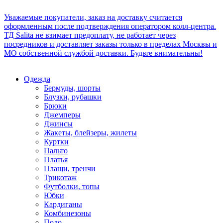
Уважаемые покупатели, заказ на доставку считается
оформленным после подтверждения оператором колл-центра.
ТД Salita не взимает предоплату, не работает через
посредников и доставляет заказы только в пределах Москвы и
МО собственной службой доставки. Будьте внимательны!
Одежда
Бермуды, шорты
Блузки, рубашки
Брюки
Джемперы
Джинсы
Жакеты, блейзеры, жилеты
Куртки
Пальто
Платья
Плащи, тренчи
Трикотаж
Футболки, топы
Юбки
Кардиганы
Комбинезоны
Поло