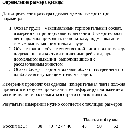
Определение размера одежды
Для определения размера одежды нужно измерить три
параметра:
Обхват груди – максимальный горизонтальный обхват,
измеренный при нормальном дыхании. Измерительная
лента должна проходить по лопаткам, подмышками и
самым выступающим точкам груди.
Обхват талии – обхват естественной линии талии между
подвздошными костями и нижними ребрами, при
нормальном дыхании, выпрямившись и с
расслабленным животом.
Обхват бедер – горизонтальный обхват, измеренный по
наиболее выступающим точкам ягодиц.
Измерения проводят без одежды, измерительная лента должна
прилегать к телу без провисания, не деформируя натяжением
мягкие ткани, и располагаться строго горизонтально.
Результаты измерений нужно соотнести с таблицей размеров.
Платья и блузки
Россия (RU)
38
40
42
44
46
48
50
52