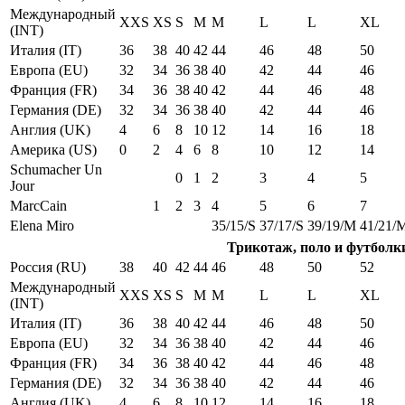
Международный
XXS
XS
S
M
M
L
L
XL
(INT)
Италия (IT)
36
38
40
42
44
46
48
50
Европа (EU)
32
34
36
38
40
42
44
46
Франция (FR)
34
36
38
40
42
44
46
48
Германия (DE)
32
34
36
38
40
42
44
46
Англия (UK)
4
6
8
10
12
14
16
18
Америка (US)
0
2
4
6
8
10
12
14
Schumacher Un
0
1
2
3
4
5
Jour
MarcCain
1
2
3
4
5
6
7
Elena Miro
35/15/S
37/17/S
39/19/M
41/21/
Трикотаж, поло и футболк
Россия (RU)
38
40
42
44
46
48
50
52
Международный
XXS
XS
S
M
M
L
L
XL
(INT)
Италия (IT)
36
38
40
42
44
46
48
50
Европа (EU)
32
34
36
38
40
42
44
46
Франция (FR)
34
36
38
40
42
44
46
48
Германия (DE)
32
34
36
38
40
42
44
46
Англия (UK)
4
6
8
10
12
14
16
18