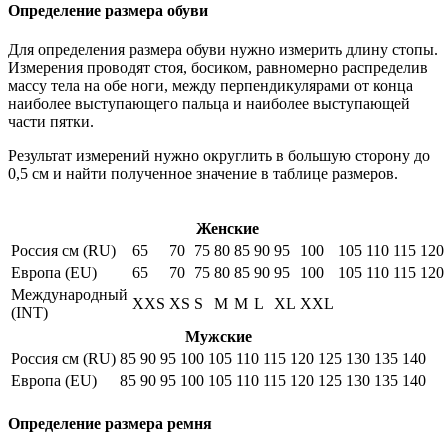
Определение размера обуви
Для определения размера обуви нужно измерить длину стопы.
Измерения проводят стоя, босиком, равномерно распределив
массу тела на обе ноги, между перпендикулярами от конца
наиболее выступающего пальца и наиболее выступающей
части пятки.
Результат измерений нужно округлить в большую сторону до
0,5 см и найти полученное значение в таблице размеров.
Женские
Россия см (RU)
65
70
75
80
85
90
95
100
105
110
115
120
Европа (EU)
65
70
75
80
85
90
95
100
105
110
115
120
Международный
XXS
XS
S
M
M
L
XL
XXL
(INT)
Мужские
Россия см (RU)
85
90
95
100
105
110
115
120
125
130
135
140
Европа (EU)
85
90
95
100
105
110
115
120
125
130
135
140
Определение размера ремня