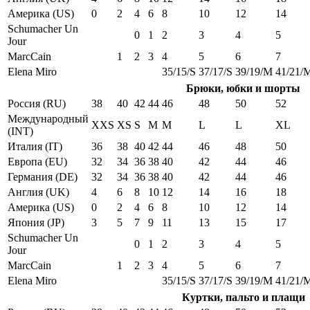
Америка (US)
0
2
4
6
8
10
12
14
Schumacher Un
0
1
2
3
4
5
Jour
MarcCain
1
2
3
4
5
6
7
Elena Miro
35/15/S
37/17/S
39/19/M
41/21/
Брюки, юбки и шорты
Россия (RU)
38
40
42
44
46
48
50
52
Международный
XXS
XS
S
M
M
L
L
XL
(INT)
Италия (IT)
36
38
40
42
44
46
48
50
Европа (EU)
32
34
36
38
40
42
44
46
Германия (DE)
32
34
36
38
40
42
44
46
Англия (UK)
4
6
8
10
12
14
16
18
Америка (US)
0
2
4
6
8
10
12
14
Япония (JP)
3
5
7
9
11
13
15
17
Schumacher Un
0
1
2
3
4
5
Jour
MarcCain
1
2
3
4
5
6
7
Elena Miro
35/15/S
37/17/S
39/19/M
41/21/
Куртки, пальто и плащи