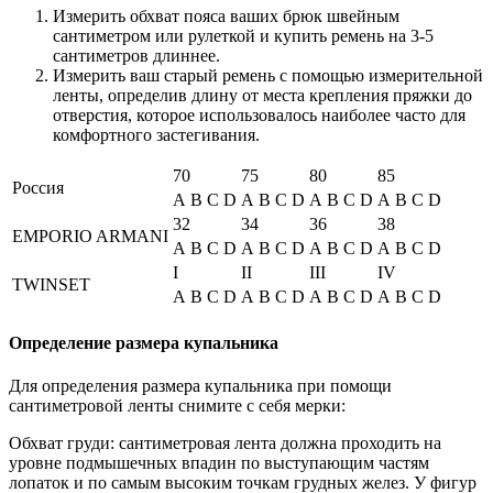
Измерить обхват пояса ваших брюк швейным
сантиметром или рулеткой и купить ремень на 3-5
сантиметров длиннее.
Измерить ваш старый ремень с помощью измерительной
ленты, определив длину от места крепления пряжки до
отверстия, которое использовалось наиболее часто для
комфортного застегивания.
70
75
80
85
Россия
A
B
C
D
A
B
C
D
A
B
C
D
A
B
C
D
32
34
36
38
EMPORIO ARMANI
A
B
C
D
A
B
C
D
A
B
C
D
A
B
C
D
I
II
III
IV
TWINSET
A
B
C
D
A
B
C
D
A
B
C
D
A
B
C
D
Определение размера купальника
Для определения размера купальника при помощи
сантиметровой ленты снимите с себя мерки:
Обхват груди: сантиметровая лента должна проходить на
уровне подмышечных впадин по выступающим частям
лопаток и по самым высоким точкам грудных желез. У фигур