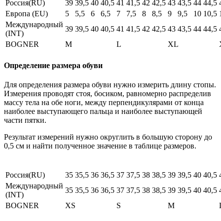
Россия(RU)
39
39,5
40
40,5
41
41,5
42
42,5
43
43,5
44
44,5
Европа (EU)
5
5,5
6
6,5
7
7,5
8
8,5
9
9,5
10
10,5
Международный
39
39,5
40
40,5
41
41,5
42
42,5
43
43,5
44
44,5
(INT)
BOGNER
M
L
XL
Определение размера обуви
Для определения размера обуви нужно измерить длину стопы.
Измерения проводят стоя, босиком, равномерно распределив
массу тела на обе ноги, между перпендикулярами от конца
наиболее выступающего пальца и наиболее выступающей
части пятки.
Результат измерений нужно округлить в большую сторону до
0,5 см и найти полученное значение в таблице размеров.
Россия(RU)
35
35,5
36
36,5
37
37,5
38
38,5
39
39,5
40
40,5
Международный
35
35,5
36
36,5
37
37,5
38
38,5
39
39,5
40
40,5
(INT)
BOGNER
XS
S
M