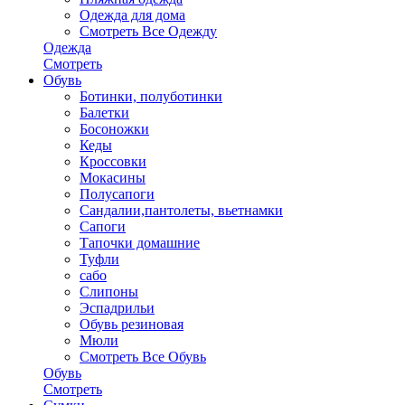
Одежда для дома
Смотреть Все Одежду
Одежда
Смотреть
Обувь
Ботинки, полуботинки
Балетки
Босоножки
Кеды
Кроссовки
Мокасины
Полусапоги
Сандалии,пантолеты, вьетнамки
Сапоги
Тапочки домашние
Туфли
сабо
Слипоны
Эспадрильи
Обувь резиновая
Мюли
Смотреть Все Обувь
Обувь
Смотреть