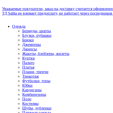
Уважаемые покупатели, заказ на доставку считается оформлен
ТД Salita не взимает предоплату, не работает через посредник
Одежда
Бермуды, шорты
Блузки, рубашки
Брюки
Джемперы
Джинсы
Жакеты, блейзеры, жилеты
Куртки
Пальто
Платья
Плащи, тренчи
Трикотаж
Футболки, топы
Юбки
Кардиганы
Комбинезоны
Поло
Костюмы
Шубы, дубленки
Пляжная одежда