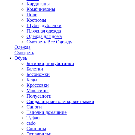
Кардиганы
Комбинезоны
Поло
Костюмы
Шубы, дубленки
Пляжная одежда
Одежда для дома
Смотреть Все Одежду
Одежда
Смотреть
Обувь
Ботинки, полуботинки
Балетки
Босоножки
Кеды
Кроссовки
Мокасины
Полусапоги
Сандалии,пантолеты, вьетнамки
Сапоги
Тапочки домашние
Туфли
сабо
Слипоны
Эспадрильи