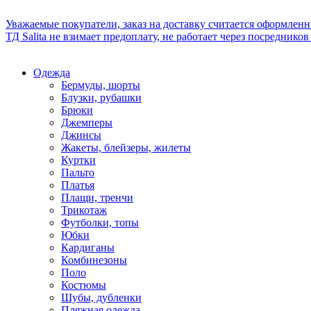
Уважаемые покупатели, заказ на доставку считается оформлен
ТД Salita не взимает предоплату, не работает через посредник
Одежда
Бермуды, шорты
Блузки, рубашки
Брюки
Джемперы
Джинсы
Жакеты, блейзеры, жилеты
Куртки
Пальто
Платья
Плащи, тренчи
Трикотаж
Футболки, топы
Юбки
Кардиганы
Комбинезоны
Поло
Костюмы
Шубы, дубленки
Пляжная одежда