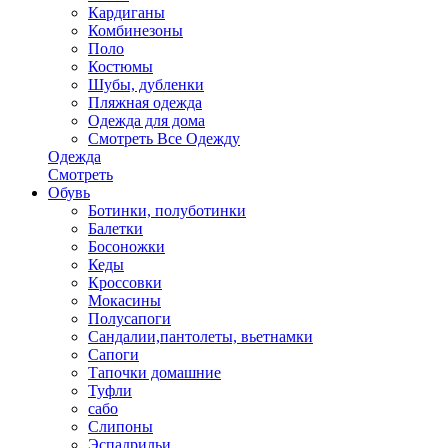
Кардиганы
Комбинезоны
Поло
Костюмы
Шубы, дубленки
Пляжная одежда
Одежда для дома
Смотреть Все Одежду
Одежда
Смотреть
Обувь
Ботинки, полуботинки
Балетки
Босоножки
Кеды
Кроссовки
Мокасины
Полусапоги
Сандалии,пантолеты, вьетнамки
Сапоги
Тапочки домашние
Туфли
сабо
Слипоны
Эспадрильи