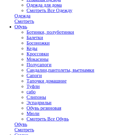
Одежда для дома
Смотреть Все Одежду
Одежда
Смотреть
Обувь
Ботинки, полуботинки
Балетки
Босоножки
Кеды
Кроссовки
Мокасины
Полусапоги
Сандалии,пантолеты, вьетнамки
Сапоги
Тапочки домашние
Туфли
сабо
Слипоны
Эспадрильи
Обувь резиновая
Мюли
Смотреть Все Обувь
Обувь
Смотреть