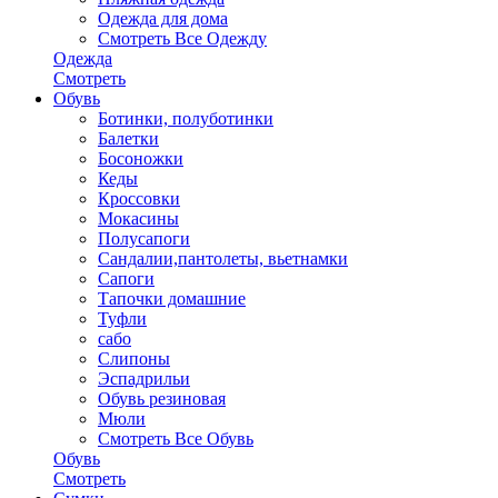
Одежда для дома
Смотреть Все Одежду
Одежда
Смотреть
Обувь
Ботинки, полуботинки
Балетки
Босоножки
Кеды
Кроссовки
Мокасины
Полусапоги
Сандалии,пантолеты, вьетнамки
Сапоги
Тапочки домашние
Туфли
сабо
Слипоны
Эспадрильи
Обувь резиновая
Мюли
Смотреть Все Обувь
Обувь
Смотреть