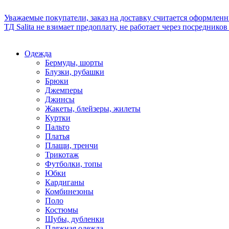
Уважаемые покупатели, заказ на доставку считается оформлен
ТД Salita не взимает предоплату, не работает через посредник
Одежда
Бермуды, шорты
Блузки, рубашки
Брюки
Джемперы
Джинсы
Жакеты, блейзеры, жилеты
Куртки
Пальто
Платья
Плащи, тренчи
Трикотаж
Футболки, топы
Юбки
Кардиганы
Комбинезоны
Поло
Костюмы
Шубы, дубленки
Пляжная одежда