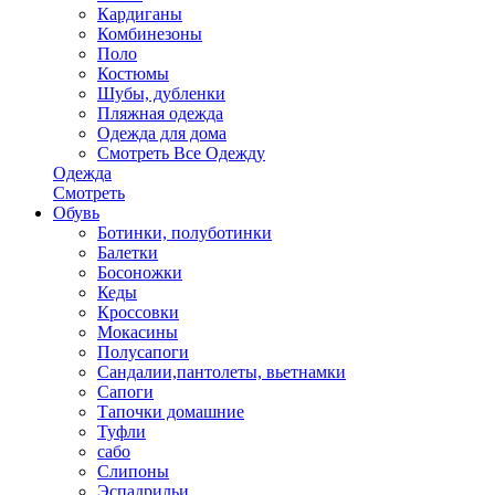
Кардиганы
Комбинезоны
Поло
Костюмы
Шубы, дубленки
Пляжная одежда
Одежда для дома
Смотреть Все Одежду
Одежда
Смотреть
Обувь
Ботинки, полуботинки
Балетки
Босоножки
Кеды
Кроссовки
Мокасины
Полусапоги
Сандалии,пантолеты, вьетнамки
Сапоги
Тапочки домашние
Туфли
сабо
Слипоны
Эспадрильи