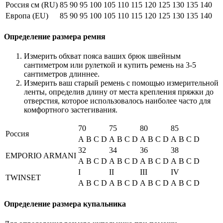
Россия см (RU)
85
90
95
100
105
110
115
120
125
130
135
140
Европа (EU)
85
90
95
100
105
110
115
120
125
130
135
140
Определение размера ремня
Измерить обхват пояса ваших брюк швейным
сантиметром или рулеткой и купить ремень на 3-5
сантиметров длиннее.
Измерить ваш старый ремень с помощью измерительной
ленты, определив длину от места крепления пряжки до
отверстия, которое использовалось наиболее часто для
комфортного застегивания.
70
75
80
85
Россия
A
B
C
D
A
B
C
D
A
B
C
D
A
B
C
D
32
34
36
38
EMPORIO ARMANI
A
B
C
D
A
B
C
D
A
B
C
D
A
B
C
D
I
II
III
IV
TWINSET
A
B
C
D
A
B
C
D
A
B
C
D
A
B
C
D
Определение размера купальника