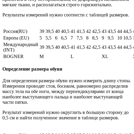
мягкие ткани, и располагаться строго горизонтально.
Результаты измерений нужно соотнести с таблицей размеров.
Россия(RU)
39
39,5
40
40,5
41
41,5
42
42,5
43
43,5
44
44,5
Европа (EU)
5
5,5
6
6,5
7
7,5
8
8,5
9
9,5
10
10,5
Международный
39
39,5
40
40,5
41
41,5
42
42,5
43
43,5
44
44,5
(INT)
BOGNER
M
L
XL
Определение размера обуви
Для определения размера обуви нужно измерить длину стопы.
Измерения проводят стоя, босиком, равномерно распределив
массу тела на обе ноги, между перпендикулярами от конца
наиболее выступающего пальца и наиболее выступающей
части пятки.
Результат измерений нужно округлить в большую сторону до
0,5 см и найти полученное значение в таблице размеров.