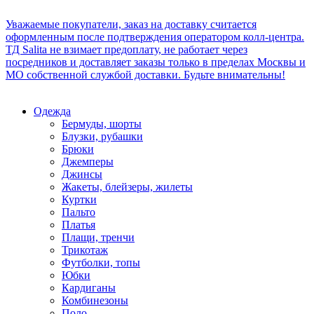
Уважаемые покупатели, заказ на доставку считается
оформленным после подтверждения оператором колл-центра.
ТД Salita не взимает предоплату, не работает через
посредников и доставляет заказы только в пределах Москвы и
МО собственной службой доставки. Будьте внимательны!
Одежда
Бермуды, шорты
Блузки, рубашки
Брюки
Джемперы
Джинсы
Жакеты, блейзеры, жилеты
Куртки
Пальто
Платья
Плащи, тренчи
Трикотаж
Футболки, топы
Юбки
Кардиганы
Комбинезоны
Поло