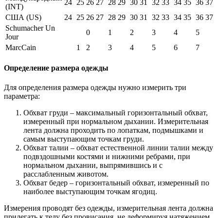
24
25
26
27
28
29
30
31
32
33
34
35
36
37
(INT)
США (US)
24
25
26
27
28
29
30
31
32
33
34
35
36
37
Schumacher Un
0
1
2
3
4
5
Jour
MarcCain
1
2
3
4
5
6
7
Определение размера одежды
Для определения размера одежды нужно измерить три
параметра:
Обхват груди – максимальный горизонтальный обхват,
измеренный при нормальном дыхании. Измерительная
лента должна проходить по лопаткам, подмышками и
самым выступающим точкам груди.
Обхват талии – обхват естественной линии талии между
подвздошными костями и нижними ребрами, при
нормальном дыхании, выпрямившись и с
расслабленным животом.
Обхват бедер – горизонтальный обхват, измеренный по
наиболее выступающим точкам ягодиц.
Измерения проводят без одежды, измерительная лента должна
прилегать к телу без провисания, не деформируя натяжением