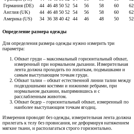
Германия (DE)
44
46
48
50
52
54
56
58
60
62
Англия (UK)
44
46
48
50
52
54
56
58
60
62
Америка (US)
34
36
38
40
42
44
46
48
50
52
Определение размера одежды
Для определения размера одежды нужно измерить три
параметра:
Обхват груди – максимальный горизонтальный обхват,
измеренный при нормальном дыхании. Измерительная
лента должна проходить по лопаткам, подмышками и
самым выступающим точкам груди.
Обхват талии – обхват естественной линии талии между
подвздошными костями и нижними ребрами, при
нормальном дыхании, выпрямившись и с
расслабленным животом.
Обхват бедер – горизонтальный обхват, измеренный по
наиболее выступающим точкам ягодиц.
Измерения проводят без одежды, измерительная лента должна
прилегать к телу без провисания, не деформируя натяжением
мягкие ткани, и располагаться строго горизонтально.