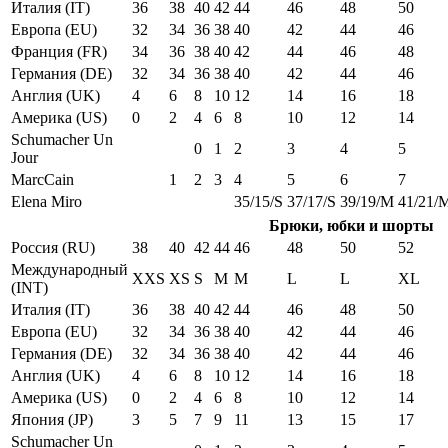
Италия (IT)
36
38
40
42
44
46
48
50
Европа (EU)
32
34
36
38
40
42
44
46
Франция (FR)
34
36
38
40
42
44
46
48
Германия (DE)
32
34
36
38
40
42
44
46
Англия (UK)
4
6
8
10
12
14
16
18
Америка (US)
0
2
4
6
8
10
12
14
Schumacher Un
0
1
2
3
4
5
Jour
MarcCain
1
2
3
4
5
6
7
Elena Miro
35/15/S
37/17/S
39/19/M
41/21/
Брюки, юбки и шорты
Россия (RU)
38
40
42
44
46
48
50
52
Международный
XXS
XS
S
M
M
L
L
XL
(INT)
Италия (IT)
36
38
40
42
44
46
48
50
Европа (EU)
32
34
36
38
40
42
44
46
Германия (DE)
32
34
36
38
40
42
44
46
Англия (UK)
4
6
8
10
12
14
16
18
Америка (US)
0
2
4
6
8
10
12
14
Япония (JP)
3
5
7
9
11
13
15
17
Schumacher Un