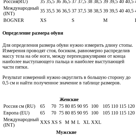
Россия(RU)
35
35,5
36
36,5
37
37,5
38
38,5
39
39,5
40
40,5
Международный
35
35,5
36
36,5
37
37,5
38
38,5
39
39,5
40
40,5
(INT)
BOGNER
XS
S
M
Определение размера обуви
Для определения размера обуви нужно измерить длину стопы.
Измерения проводят стоя, босиком, равномерно распределив
массу тела на обе ноги, между перпендикулярами от конца
наиболее выступающего пальца и наиболее выступающей
части пятки.
Результат измерений нужно округлить в большую сторону до
0,5 см и найти полученное значение в таблице размеров.
Женские
Россия см (RU)
65
70
75
80
85
90
95
100
105
110
115
120
Европа (EU)
65
70
75
80
85
90
95
100
105
110
115
120
Международный
XXS
XS
S
M
M
L
XL
XXL
(INT)
Мужские