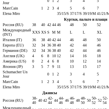
0
1
2
3
4
5
Jour
MarcCain
1
2
3
4
5
6
7
Elena Miro
35/15/S
37/17/S
39/19/M
41/21/
Куртки, пальто и плащи
Россия (RU)
38
40
42
44
46
48
50
52
Международный
XXS
XS
S
M
M
L
L
XL
(INT)
Италия (IT)
36
38
40
42
44
46
48
50
Европа (EU)
32
34
36
38
40
42
44
46
Германия (DE)
32
34
36
38
40
42
44
46
Англия (UK)
4
6
8
10
12
14
16
18
Америка (US)
0
2
4
6
8
10
12
14
Япония (JP)
3
5
7
9
11
13
15
17
Schumacher Un
0
1
2
3
4
5
Jour
MarcCain
1
2
3
4
5
6
7
Elena Miro
35/15/S
37/17/S
39/19/M
41/21/
Джинсы
38-
42-
44-
46-
48-
50-
52-
Россия (RU)
40
42
44
46
48
50
52
40
44
46
48
50
52
54
Международный