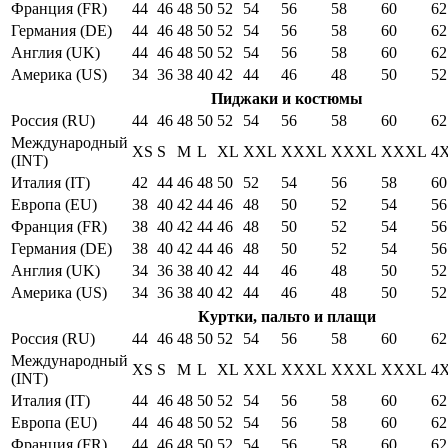
Франция (FR)
44
46
48
50
52
54
56
58
60
62
Германия (DE)
44
46
48
50
52
54
56
58
60
62
Англия (UK)
44
46
48
50
52
54
56
58
60
62
Америка (US)
34
36
38
40
42
44
46
48
50
52
Пиджаки и костюмы
Россия (RU)
44
46
48
50
52
54
56
58
60
62
Международный
XS
S
M
L
XL
XXL
XXXL
XXXL
XXXL
4
(INT)
Италия (IT)
42
44
46
48
50
52
54
56
58
60
Европа (EU)
38
40
42
44
46
48
50
52
54
56
Франция (FR)
38
40
42
44
46
48
50
52
54
56
Германия (DE)
38
40
42
44
46
48
50
52
54
56
Англия (UK)
34
36
38
40
42
44
46
48
50
52
Америка (US)
34
36
38
40
42
44
46
48
50
52
Куртки, пальто и плащи
Россия (RU)
44
46
48
50
52
54
56
58
60
62
Международный
XS
S
M
L
XL
XXL
XXXL
XXXL
XXXL
4
(INT)
Италия (IT)
44
46
48
50
52
54
56
58
60
62
Европа (EU)
44
46
48
50
52
54
56
58
60
62
Франция (FR)
44
46
48
50
52
54
56
58
60
62