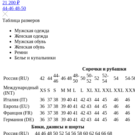
21 200 ₽
44-46
48-50
Таблица размеров
Мужская одежда
Женская одежда
Мужская обувь
Женская обувь
Ремни
Белье и купальники
Сорочки и рубашки
44-
48-
50-
52-
Россия (RU)
42
44
46
48
50
52
54
54-5
46
50
52
54
Международный
XS
S
S
M
M
L
L
XL
XL
XXL
XXL
XX
(INT)
Италия (IT)
36
37
38
39
40
41
42
43
44
45
46
46
Европа (EU)
36
37
38
39
40
41
42
43
44
45
46
46
Франция (FR)
36
37
38
39
40
41
42
43
44
45
46
46
Германия (DE)
36
37
38
39
40
41
42
43
44
45
46
46
Бюки, джинсы и шорты
Россия (RU)
44
46
48
50
52
54
56
58
60
62
64
66
68