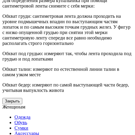
Для определения размера купальника при помощи
сантиметровой ленты снимите с себя мерки:
Обхват груди: сантиметровая лента должна проходить на
уровне подмышечных впадин по выступающим частям
лопаток и по самым высоким точкам грудных желез. У фигур
с низко опущенной грудью при снятии этой мерки
сантиметровую ленту спереди все равно необходимо
располагать строго горизонтально
Обхват под грудью: измеряют так, чтобы лента проходила под
грудью и под лопатками
Обхват талии: измеряют по естественной линии талии в
самом узком месте
Обхват бедер: измеряют по самой выступающей части бедер,
учитывая выпуклость живота
Закрыть
Женщинам
Одежда
Обувь
Сумки
Аксессуары