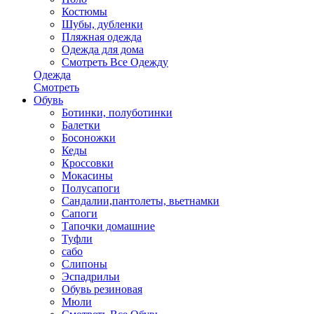
Костюмы
Шубы, дубленки
Пляжная одежда
Одежда для дома
Смотреть Все Одежду
Одежда
Смотреть
Обувь
Ботинки, полуботинки
Балетки
Босоножки
Кеды
Кроссовки
Мокасины
Полусапоги
Сандалии,пантолеты, вьетнамки
Сапоги
Тапочки домашние
Туфли
сабо
Слипоны
Эспадрильи
Обувь резиновая
Мюли