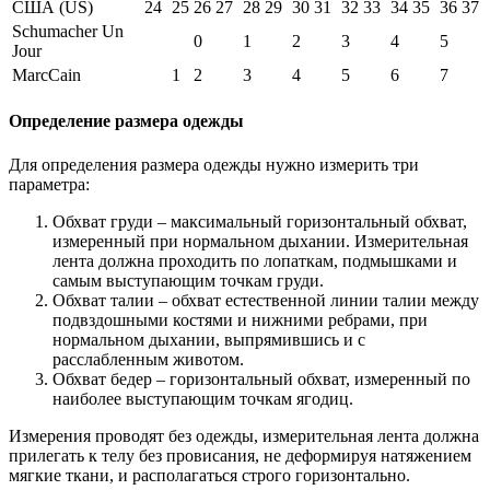
США (US)
24
25
26
27
28
29
30
31
32
33
34
35
36
37
Schumacher Un
0
1
2
3
4
5
Jour
MarcCain
1
2
3
4
5
6
7
Определение размера одежды
Для определения размера одежды нужно измерить три
параметра:
Обхват груди – максимальный горизонтальный обхват,
измеренный при нормальном дыхании. Измерительная
лента должна проходить по лопаткам, подмышками и
самым выступающим точкам груди.
Обхват талии – обхват естественной линии талии между
подвздошными костями и нижними ребрами, при
нормальном дыхании, выпрямившись и с
расслабленным животом.
Обхват бедер – горизонтальный обхват, измеренный по
наиболее выступающим точкам ягодиц.
Измерения проводят без одежды, измерительная лента должна
прилегать к телу без провисания, не деформируя натяжением
мягкие ткани, и располагаться строго горизонтально.