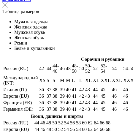
Таблица размеров
Мужская одежда
Женская одежда
Мужская обувь
Женская обувь
Ремни
Белье и купальники
Сорочки и рубашки
44-
48-
50-
52-
Россия (RU)
42
44
46
48
50
52
54
54-5
46
50
52
54
Международный
XS
S
S
M
M
L
L
XL
XL
XXL
XXL
XX
(INT)
Италия (IT)
36
37
38
39
40
41
42
43
44
45
46
46
Европа (EU)
36
37
38
39
40
41
42
43
44
45
46
46
Франция (FR)
36
37
38
39
40
41
42
43
44
45
46
46
Германия (DE)
36
37
38
39
40
41
42
43
44
45
46
46
Бюки, джинсы и шорты
Россия (RU)
44
46
48
50
52
54
56
58
60
62
64
66
68
Европа (EU)
44
46
48
50
52
54
56
58
60
62
64
66
68