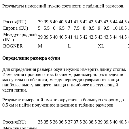
Результаты измерений нужно соотнести с таблицей размеров.
Россия(RU)
39
39,5
40
40,5
41
41,5
42
42,5
43
43,5
44
44,5
Европа (EU)
5
5,5
6
6,5
7
7,5
8
8,5
9
9,5
10
10,5
Международный
39
39,5
40
40,5
41
41,5
42
42,5
43
43,5
44
44,5
(INT)
BOGNER
M
L
XL
Определение размера обуви
Для определения размера обуви нужно измерить длину стопы.
Измерения проводят стоя, босиком, равномерно распределив
массу тела на обе ноги, между перпендикулярами от конца
наиболее выступающего пальца и наиболее выступающей
части пятки.
Результат измерений нужно округлить в большую сторону до
0,5 см и найти полученное значение в таблице размеров.
Россия(RU)
35
35,5
36
36,5
37
37,5
38
38,5
39
39,5
40
40,5
Международный