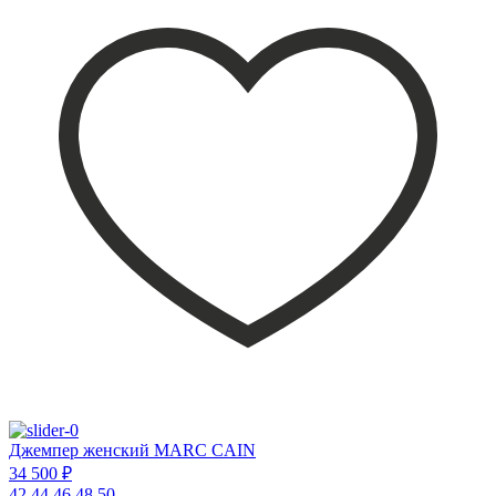
Джемпер женский MARC CAIN
34 500 ₽
42
44
46
48
50