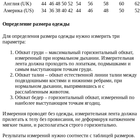
Англия (UK)
44
46
48
50
52
54
56
58
60
62
Америка (US)
34
36
38
40
42
44
46
48
50
52
Определение размера одежды
Для определения размера одежды нужно измерить три
параметра:
Обхват груди – максимальный горизонтальный обхват,
измеренный при нормальном дыхании. Измерительная
лента должна проходить по лопаткам, подмышками и
самым выступающим точкам груди.
Обхват талии – обхват естественной линии талии между
подвздошными костями и нижними ребрами, при
нормальном дыхании, выпрямившись и с
расслабленным животом.
Обхват бедер – горизонтальный обхват, измеренный по
наиболее выступающим точкам ягодиц.
Измерения проводят без одежды, измерительная лента должна
прилегать к телу без провисания, не деформируя натяжением
мягкие ткани, и располагаться строго горизонтально.
Результаты измерений нужно соотнести с таблицей размеров.