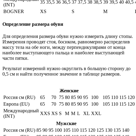
35
35,5
36
36,5
37
37,5
38
38,5
39
39,5
40
40,5
(INT)
BOGNER
XS
S
M
Определение размера обуви
Для определения размера обуви нужно измерить длину стопы.
Измерения проводят стоя, босиком, равномерно распределив
массу тела на обе ноги, между перпендикулярами от конца
наиболее выступающего пальца и наиболее выступающей
части пятки.
Результат измерений нужно округлить в большую сторону до
0,5 см и найти полученное значение в таблице размеров.
Женские
Россия см (RU)
65
70
75
80
85
90
95
100
105
110
115
120
Европа (EU)
65
70
75
80
85
90
95
100
105
110
115
120
Международный
XXS
XS
S
M
M
L
XL
XXL
(INT)
Мужские
Россия см (RU)
85
90
95
100
105
110
115
120
125
130
135
140