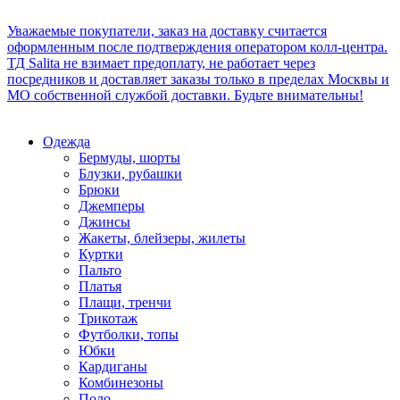
Уважаемые покупатели, заказ на доставку считается
оформленным после подтверждения оператором колл-центра.
ТД Salita не взимает предоплату, не работает через
посредников и доставляет заказы только в пределах Москвы и
МО собственной службой доставки. Будьте внимательны!
Одежда
Бермуды, шорты
Блузки, рубашки
Брюки
Джемперы
Джинсы
Жакеты, блейзеры, жилеты
Куртки
Пальто
Платья
Плащи, тренчи
Трикотаж
Футболки, топы
Юбки
Кардиганы
Комбинезоны
Поло