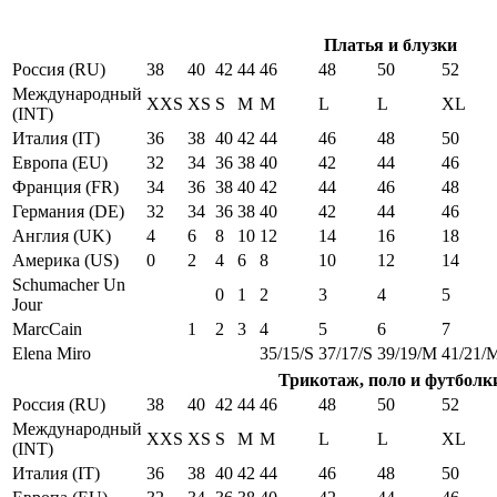
Платья и блузки
Россия (RU)
38
40
42
44
46
48
50
52
Международный
XXS
XS
S
M
M
L
L
XL
(INT)
Италия (IT)
36
38
40
42
44
46
48
50
Европа (EU)
32
34
36
38
40
42
44
46
Франция (FR)
34
36
38
40
42
44
46
48
Германия (DE)
32
34
36
38
40
42
44
46
Англия (UK)
4
6
8
10
12
14
16
18
Америка (US)
0
2
4
6
8
10
12
14
Schumacher Un
0
1
2
3
4
5
Jour
MarcCain
1
2
3
4
5
6
7
Elena Miro
35/15/S
37/17/S
39/19/M
41/21/
Трикотаж, поло и футболк
Россия (RU)
38
40
42
44
46
48
50
52
Международный
XXS
XS
S
M
M
L
L
XL
(INT)
Италия (IT)
36
38
40
42
44
46
48
50