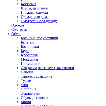
Костюмы
Шубы, дубленки
Пляжная одежда
Одежда для дома
Смотреть Все Одежду
Одежда
Смотреть
Обувь
Ботинки, полуботинки
Балетки
Босоножки
Кеды
Кроссовки
Мокасины
Полусапоги
Сандалии,пантолеты, вьетнамки
Сапоги
Тапочки домашние
Туфли
сабо
Слипоны
Эспадрильи
Обувь резиновая
Мюли