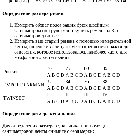
Европа (EU)
85
90
95
100
105
110
115
120
125
130
135
140
Определение размера ремня
Измерить обхват пояса ваших брюк швейным
сантиметром или рулеткой и купить ремень на 3-5
сантиметров длиннее.
Измерить ваш старый ремень с помощью измерительной
ленты, определив длину от места крепления пряжки до
отверстия, которое использовалось наиболее часто для
комфортного застегивания.
70
75
80
85
Россия
A
B
C
D
A
B
C
D
A
B
C
D
A
B
C
D
32
34
36
38
EMPORIO ARMANI
A
B
C
D
A
B
C
D
A
B
C
D
A
B
C
D
I
II
III
IV
TWINSET
A
B
C
D
A
B
C
D
A
B
C
D
A
B
C
D
Определение размера купальника
Для определения размера купальника при помощи
сантиметровой ленты снимите с себя мерки: