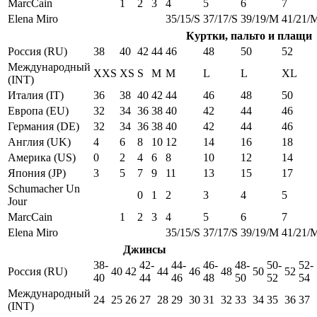
MarcCain
1
2
3
4
5
6
7
Elena Miro
35/15/S
37/17/S
39/19/M
41/21/
Куртки, пальто и плащи
Россия (RU)
38
40
42
44
46
48
50
52
Международный
XXS
XS
S
M
M
L
L
XL
(INT)
Италия (IT)
36
38
40
42
44
46
48
50
Европа (EU)
32
34
36
38
40
42
44
46
Германия (DE)
32
34
36
38
40
42
44
46
Англия (UK)
4
6
8
10
12
14
16
18
Америка (US)
0
2
4
6
8
10
12
14
Япония (JP)
3
5
7
9
11
13
15
17
Schumacher Un
0
1
2
3
4
5
Jour
MarcCain
1
2
3
4
5
6
7
Elena Miro
35/15/S
37/17/S
39/19/M
41/21/
Джинсы
38-
42-
44-
46-
48-
50-
52-
Россия (RU)
40
42
44
46
48
50
52
40
44
46
48
50
52
54
Международный
24
25
26
27
28
29
30
31
32
33
34
35
36
37
(INT)