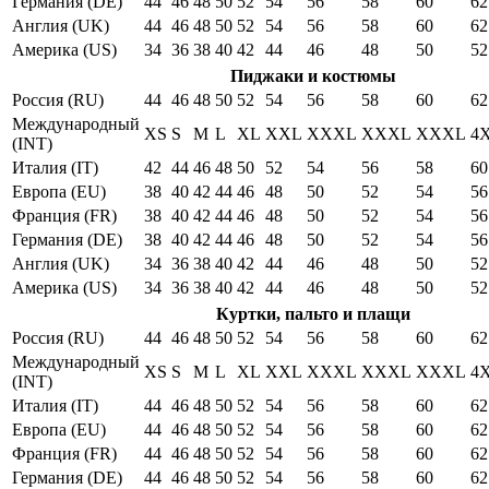
Германия (DE)
44
46
48
50
52
54
56
58
60
62
Англия (UK)
44
46
48
50
52
54
56
58
60
62
Америка (US)
34
36
38
40
42
44
46
48
50
52
Пиджаки и костюмы
Россия (RU)
44
46
48
50
52
54
56
58
60
62
Международный
XS
S
M
L
XL
XXL
XXXL
XXXL
XXXL
4
(INT)
Италия (IT)
42
44
46
48
50
52
54
56
58
60
Европа (EU)
38
40
42
44
46
48
50
52
54
56
Франция (FR)
38
40
42
44
46
48
50
52
54
56
Германия (DE)
38
40
42
44
46
48
50
52
54
56
Англия (UK)
34
36
38
40
42
44
46
48
50
52
Америка (US)
34
36
38
40
42
44
46
48
50
52
Куртки, пальто и плащи
Россия (RU)
44
46
48
50
52
54
56
58
60
62
Международный
XS
S
M
L
XL
XXL
XXXL
XXXL
XXXL
4
(INT)
Италия (IT)
44
46
48
50
52
54
56
58
60
62
Европа (EU)
44
46
48
50
52
54
56
58
60
62
Франция (FR)
44
46
48
50
52
54
56
58
60
62
Германия (DE)
44
46
48
50
52
54
56
58
60
62