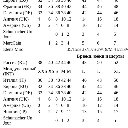
Европа (EU)
32
34
36
38
40
42
44
46
Франция (FR)
34
36
38
40
42
44
46
48
Германия (DE)
32
34
36
38
40
42
44
46
Англия (UK)
4
6
8
10
12
14
16
18
Америка (US)
0
2
4
6
8
10
12
14
Schumacher Un
0
1
2
3
4
5
Jour
MarcCain
1
2
3
4
5
6
7
Elena Miro
35/15/S
37/17/S
39/19/M
41/21/
Брюки, юбки и шорты
Россия (RU)
38
40
42
44
46
48
50
52
Международный
XXS
XS
S
M
M
L
L
XL
(INT)
Италия (IT)
36
38
40
42
44
46
48
50
Европа (EU)
32
34
36
38
40
42
44
46
Германия (DE)
32
34
36
38
40
42
44
46
Англия (UK)
4
6
8
10
12
14
16
18
Америка (US)
0
2
4
6
8
10
12
14
Япония (JP)
3
5
7
9
11
13
15
17
Schumacher Un
0
1
2
3
4
5
Jour