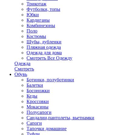
Трикотаж
Футболки, топы
Юбки
Кардиганы
Комбинезоны
Поло
Костюмы
Шубы, дубленки
Пляжная одежда
Одежда для дома
Смотреть Все Одежду
Одежда
Смотреть
Обувь
Ботинки, полуботинки
Балетки
Босоножки
Кеды
Кроссовки
Мокасины
Полусапоги
Сандалии,пантолеты, вьетнамки
Сапоги
Тапочки домашние
Туфли