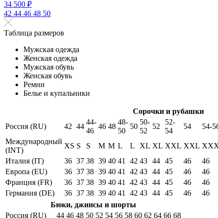
34 500 ₽
42
44
46
48
50
Таблица размеров
Мужская одежда
Женская одежда
Мужская обувь
Женская обувь
Ремни
Белье и купальники
Сорочки и рубашки
44-
48-
50-
52-
Россия (RU)
42
44
46
48
50
52
54
54-5
46
50
52
54
Международный
XS
S
S
M
M
L
L
XL
XL
XXL
XXL
XX
(INT)
Италия (IT)
36
37
38
39
40
41
42
43
44
45
46
46
Европа (EU)
36
37
38
39
40
41
42
43
44
45
46
46
Франция (FR)
36
37
38
39
40
41
42
43
44
45
46
46
Германия (DE)
36
37
38
39
40
41
42
43
44
45
46
46
Бюки, джинсы и шорты
Россия (RU)
44
46
48
50
52
54
56
58
60
62
64
66
68