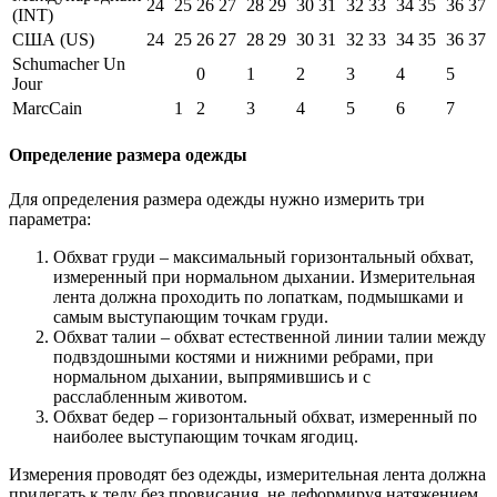
24
25
26
27
28
29
30
31
32
33
34
35
36
37
(INT)
США (US)
24
25
26
27
28
29
30
31
32
33
34
35
36
37
Schumacher Un
0
1
2
3
4
5
Jour
MarcCain
1
2
3
4
5
6
7
Определение размера одежды
Для определения размера одежды нужно измерить три
параметра:
Обхват груди – максимальный горизонтальный обхват,
измеренный при нормальном дыхании. Измерительная
лента должна проходить по лопаткам, подмышками и
самым выступающим точкам груди.
Обхват талии – обхват естественной линии талии между
подвздошными костями и нижними ребрами, при
нормальном дыхании, выпрямившись и с
расслабленным животом.
Обхват бедер – горизонтальный обхват, измеренный по
наиболее выступающим точкам ягодиц.
Измерения проводят без одежды, измерительная лента должна
прилегать к телу без провисания, не деформируя натяжением