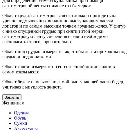
Для определения размера купальника при помощи
сантиметровой ленты снимите с себя мерки:
Обхват груди: сантиметровая лента должна проходить на
уровне подмышечных впадин по выступающим частям
лопаток и по самым высоким точкам грудных желез. У фигур
с низко опущенной грудью при снятии этой мерки
сантиметровую ленту спереди все равно необходимо
располагать строго горизонтально
Обхват под грудью: измеряют так, чтобы лента проходила под
грудью и под лопатками
Обхват талии: измеряют по естественной линии талии в
самом узком месте
Обхват бедер: измеряют по самой выступающей части бедер,
учитывая выпуклость живота
Закрыть
Женщинам
Одежда
Обувь
Сумки
Аксессуары