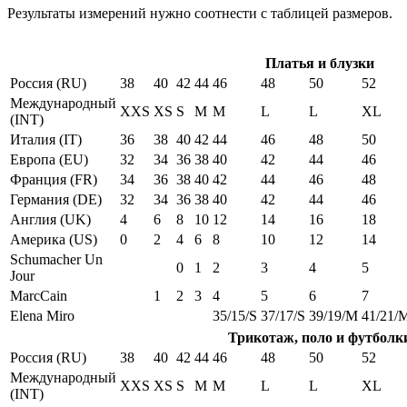
Результаты измерений нужно соотнести с таблицей размеров.
Платья и блузки
Россия (RU)
38
40
42
44
46
48
50
52
Международный
XXS
XS
S
M
M
L
L
XL
(INT)
Италия (IT)
36
38
40
42
44
46
48
50
Европа (EU)
32
34
36
38
40
42
44
46
Франция (FR)
34
36
38
40
42
44
46
48
Германия (DE)
32
34
36
38
40
42
44
46
Англия (UK)
4
6
8
10
12
14
16
18
Америка (US)
0
2
4
6
8
10
12
14
Schumacher Un
0
1
2
3
4
5
Jour
MarcCain
1
2
3
4
5
6
7
Elena Miro
35/15/S
37/17/S
39/19/M
41/21/
Трикотаж, поло и футболк
Россия (RU)
38
40
42
44
46
48
50
52
Международный
XXS
XS
S
M
M
L
L
XL
(INT)