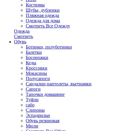
Костюмы
Шубы, дубленки
Пляжная одежда
Одежда для дома
Смотреть Все Одежду
Одежда
Смотреть
Обувь
Ботинки, полуботинки
Балетки
Босоножки
Кеды
Кроссовки
Мокасины
Полусапоги
Сандалии,пантолеты, вьетнамки
Сапоги
Тапочки домашние
Туфли
сабо
Слипоны
Эспадрильи
Обувь резиновая
Мюли