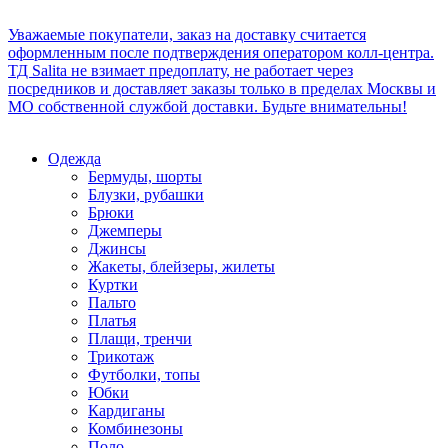
Уважаемые покупатели, заказ на доставку считается
оформленным после подтверждения оператором колл-центра.
ТД Salita не взимает предоплату, не работает через
посредников и доставляет заказы только в пределах Москвы и
МО собственной службой доставки. Будьте внимательны!
Одежда
Бермуды, шорты
Блузки, рубашки
Брюки
Джемперы
Джинсы
Жакеты, блейзеры, жилеты
Куртки
Пальто
Платья
Плащи, тренчи
Трикотаж
Футболки, топы
Юбки
Кардиганы
Комбинезоны
Поло