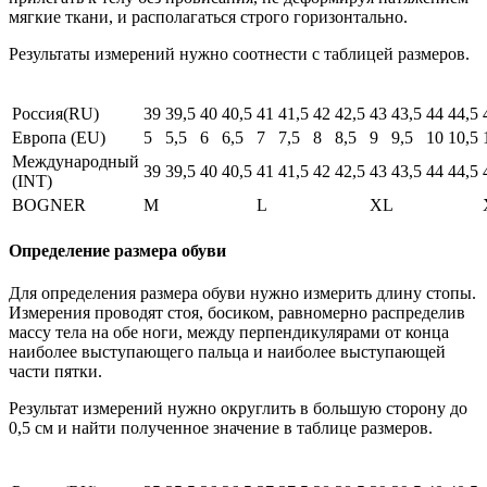
мягкие ткани, и располагаться строго горизонтально.
Результаты измерений нужно соотнести с таблицей размеров.
Россия(RU)
39
39,5
40
40,5
41
41,5
42
42,5
43
43,5
44
44,5
Европа (EU)
5
5,5
6
6,5
7
7,5
8
8,5
9
9,5
10
10,5
Международный
39
39,5
40
40,5
41
41,5
42
42,5
43
43,5
44
44,5
(INT)
BOGNER
M
L
XL
Определение размера обуви
Для определения размера обуви нужно измерить длину стопы.
Измерения проводят стоя, босиком, равномерно распределив
массу тела на обе ноги, между перпендикулярами от конца
наиболее выступающего пальца и наиболее выступающей
части пятки.
Результат измерений нужно округлить в большую сторону до
0,5 см и найти полученное значение в таблице размеров.