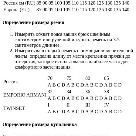
Россия см (RU)
85
90
95
100
105
110
115
120
125
130
135
140
Европа (EU)
85
90
95
100
105
110
115
120
125
130
135
140
Определение размера ремня
Измерить обхват пояса ваших брюк швейным
сантиметром или рулеткой и купить ремень на 3-5
сантиметров длиннее.
Измерить ваш старый ремень с помощью измерительной
ленты, определив длину от места крепления пряжки до
отверстия, которое использовалось наиболее часто для
комфортного застегивания.
70
75
80
85
Россия
A
B
C
D
A
B
C
D
A
B
C
D
A
B
C
D
32
34
36
38
EMPORIO ARMANI
A
B
C
D
A
B
C
D
A
B
C
D
A
B
C
D
I
II
III
IV
TWINSET
A
B
C
D
A
B
C
D
A
B
C
D
A
B
C
D
Определение размера купальника