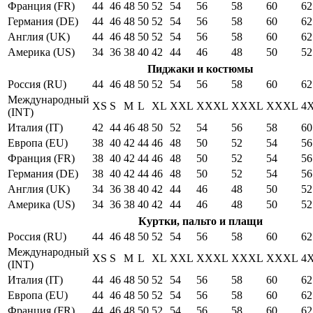
Франция (FR)
44
46
48
50
52
54
56
58
60
62
Германия (DE)
44
46
48
50
52
54
56
58
60
62
Англия (UK)
44
46
48
50
52
54
56
58
60
62
Америка (US)
34
36
38
40
42
44
46
48
50
52
Пиджаки и костюмы
Россия (RU)
44
46
48
50
52
54
56
58
60
62
Международный
XS
S
M
L
XL
XXL
XXXL
XXXL
XXXL
4
(INT)
Италия (IT)
42
44
46
48
50
52
54
56
58
60
Европа (EU)
38
40
42
44
46
48
50
52
54
56
Франция (FR)
38
40
42
44
46
48
50
52
54
56
Германия (DE)
38
40
42
44
46
48
50
52
54
56
Англия (UK)
34
36
38
40
42
44
46
48
50
52
Америка (US)
34
36
38
40
42
44
46
48
50
52
Куртки, пальто и плащи
Россия (RU)
44
46
48
50
52
54
56
58
60
62
Международный
XS
S
M
L
XL
XXL
XXXL
XXXL
XXXL
4
(INT)
Италия (IT)
44
46
48
50
52
54
56
58
60
62
Европа (EU)
44
46
48
50
52
54
56
58
60
62
Франция (FR)
44
46
48
50
52
54
56
58
60
62