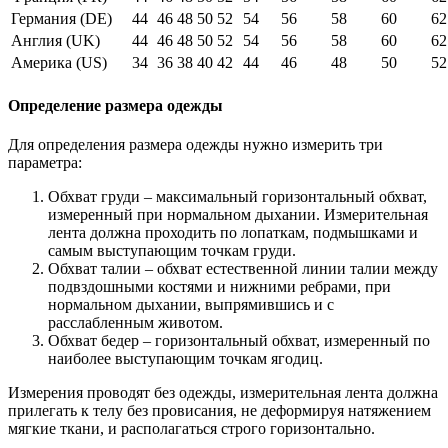
Германия (DE)
44
46
48
50
52
54
56
58
60
62
Англия (UK)
44
46
48
50
52
54
56
58
60
62
Америка (US)
34
36
38
40
42
44
46
48
50
52
Определение размера одежды
Для определения размера одежды нужно измерить три
параметра:
Обхват груди – максимальный горизонтальный обхват,
измеренный при нормальном дыхании. Измерительная
лента должна проходить по лопаткам, подмышками и
самым выступающим точкам груди.
Обхват талии – обхват естественной линии талии между
подвздошными костями и нижними ребрами, при
нормальном дыхании, выпрямившись и с
расслабленным животом.
Обхват бедер – горизонтальный обхват, измеренный по
наиболее выступающим точкам ягодиц.
Измерения проводят без одежды, измерительная лента должна
прилегать к телу без провисания, не деформируя натяжением
мягкие ткани, и располагаться строго горизонтально.