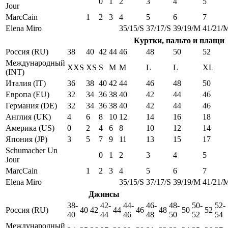
0
1
2
3
4
5
Jour
MarcCain
1
2
3
4
5
6
7
Elena Miro
35/15/S
37/17/S
39/19/M
41/21/
Куртки, пальто и плащи
Россия (RU)
38
40
42
44
46
48
50
52
Международный
XXS
XS
S
M
M
L
L
XL
(INT)
Италия (IT)
36
38
40
42
44
46
48
50
Европа (EU)
32
34
36
38
40
42
44
46
Германия (DE)
32
34
36
38
40
42
44
46
Англия (UK)
4
6
8
10
12
14
16
18
Америка (US)
0
2
4
6
8
10
12
14
Япония (JP)
3
5
7
9
11
13
15
17
Schumacher Un
0
1
2
3
4
5
Jour
MarcCain
1
2
3
4
5
6
7
Elena Miro
35/15/S
37/17/S
39/19/M
41/21/
Джинсы
38-
42-
44-
46-
48-
50-
52-
Россия (RU)
40
42
44
46
48
50
52
40
44
46
48
50
52
54
Международный