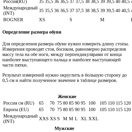
Россия(RU)
35
35,5
36
36,5
37
37,5
38
38,5
39
39,5
40
40,5
Международный
35
35,5
36
36,5
37
37,5
38
38,5
39
39,5
40
40,5
(INT)
BOGNER
XS
S
M
Определение размера обуви
Для определения размера обуви нужно измерить длину стопы.
Измерения проводят стоя, босиком, равномерно распределив
массу тела на обе ноги, между перпендикулярами от конца
наиболее выступающего пальца и наиболее выступающей
части пятки.
Результат измерений нужно округлить в большую сторону до
0,5 см и найти полученное значение в таблице размеров.
Женские
Россия см (RU)
65
70
75
80
85
90
95
100
105
110
115
120
Европа (EU)
65
70
75
80
85
90
95
100
105
110
115
120
Международный
XXS
XS
S
M
M
L
XL
XXL
(INT)
Мужские