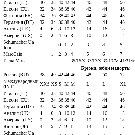
Италия (IT)
36
38
40
42
44
46
48
50
Европа (EU)
32
34
36
38
40
42
44
46
Франция (FR)
34
36
38
40
42
44
46
48
Германия (DE)
32
34
36
38
40
42
44
46
Англия (UK)
4
6
8
10
12
14
16
18
Америка (US)
0
2
4
6
8
10
12
14
Schumacher Un
0
1
2
3
4
5
Jour
MarcCain
1
2
3
4
5
6
7
Elena Miro
35/15/S
37/17/S
39/19/M
41/21/
Брюки, юбки и шорты
Россия (RU)
38
40
42
44
46
48
50
52
Международный
XXS
XS
S
M
M
L
L
XL
(INT)
Италия (IT)
36
38
40
42
44
46
48
50
Европа (EU)
32
34
36
38
40
42
44
46
Германия (DE)
32
34
36
38
40
42
44
46
Англия (UK)
4
6
8
10
12
14
16
18
Америка (US)
0
2
4
6
8
10
12
14
Япония (JP)
3
5
7
9
11
13
15
17
Schumacher Un