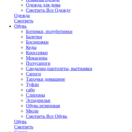
Одежда для дома
Смотреть Все Одежду
Одежда
Смотреть
Обувь
Ботинки, полуботинки
Балетки
Босоножки
Кеды
Кроссовки
Мокасины
Полусапоги
Сандалии,пантолеты, вьетнамки
Сапоги
Тапочки домашние
Туфли
сабо
Слипоны
Эспадрильи
Обувь резиновая
Мюли
Смотреть Все Обувь
Обувь
Смотреть