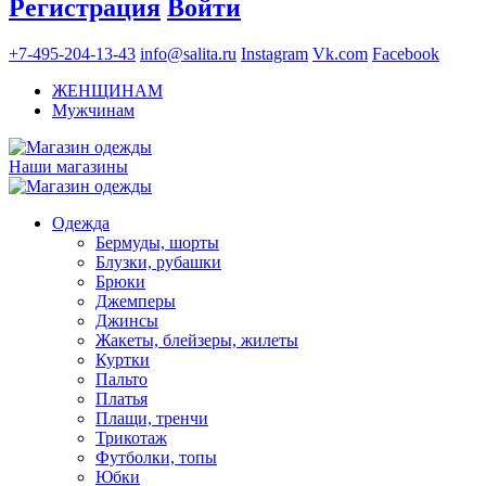
Регистрация
Войти
+7-495-204-13-43
info@salita.ru
Instagram
Vk.com
Facebook
ЖЕНЩИНАМ
Мужчинам
Наши магазины
Одежда
Бермуды, шорты
Блузки, рубашки
Брюки
Джемперы
Джинсы
Жакеты, блейзеры, жилеты
Куртки
Пальто
Платья
Плащи, тренчи
Трикотаж
Футболки, топы
Юбки