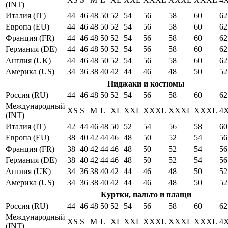
(INT)
Италия (IT)
44
46
48
50
52
54
56
58
60
62
Европа (EU)
44
46
48
50
52
54
56
58
60
62
Франция (FR)
44
46
48
50
52
54
56
58
60
62
Германия (DE)
44
46
48
50
52
54
56
58
60
62
Англия (UK)
44
46
48
50
52
54
56
58
60
62
Америка (US)
34
36
38
40
42
44
46
48
50
52
Пиджаки и костюмы
Россия (RU)
44
46
48
50
52
54
56
58
60
62
Международный
XS
S
M
L
XL
XXL
XXXL
XXXL
XXXL
4
(INT)
Италия (IT)
42
44
46
48
50
52
54
56
58
60
Европа (EU)
38
40
42
44
46
48
50
52
54
56
Франция (FR)
38
40
42
44
46
48
50
52
54
56
Германия (DE)
38
40
42
44
46
48
50
52
54
56
Англия (UK)
34
36
38
40
42
44
46
48
50
52
Америка (US)
34
36
38
40
42
44
46
48
50
52
Куртки, пальто и плащи
Россия (RU)
44
46
48
50
52
54
56
58
60
62
Международный
XS
S
M
L
XL
XXL
XXXL
XXXL
XXXL
4
(INT)