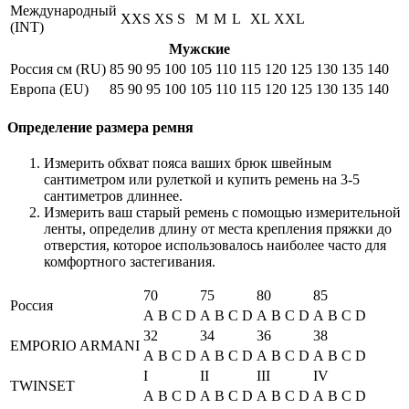
Международный
XXS
XS
S
M
M
L
XL
XXL
(INT)
Мужские
Россия см (RU)
85
90
95
100
105
110
115
120
125
130
135
140
Европа (EU)
85
90
95
100
105
110
115
120
125
130
135
140
Определение размера ремня
Измерить обхват пояса ваших брюк швейным
сантиметром или рулеткой и купить ремень на 3-5
сантиметров длиннее.
Измерить ваш старый ремень с помощью измерительной
ленты, определив длину от места крепления пряжки до
отверстия, которое использовалось наиболее часто для
комфортного застегивания.
70
75
80
85
Россия
A
B
C
D
A
B
C
D
A
B
C
D
A
B
C
D
32
34
36
38
EMPORIO ARMANI
A
B
C
D
A
B
C
D
A
B
C
D
A
B
C
D
I
II
III
IV
TWINSET
A
B
C
D
A
B
C
D
A
B
C
D
A
B
C
D