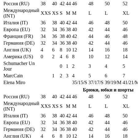
Россия (RU)
38
40
42
44
46
48
50
52
Международный
XXS
XS
S
M
M
L
L
XL
(INT)
Италия (IT)
36
38
40
42
44
46
48
50
Европа (EU)
32
34
36
38
40
42
44
46
Франция (FR)
34
36
38
40
42
44
46
48
Германия (DE)
32
34
36
38
40
42
44
46
Англия (UK)
4
6
8
10
12
14
16
18
Америка (US)
0
2
4
6
8
10
12
14
Schumacher Un
0
1
2
3
4
5
Jour
MarcCain
1
2
3
4
5
6
7
Elena Miro
35/15/S
37/17/S
39/19/M
41/21/
Брюки, юбки и шорты
Россия (RU)
38
40
42
44
46
48
50
52
Международный
XXS
XS
S
M
M
L
L
XL
(INT)
Италия (IT)
36
38
40
42
44
46
48
50
Европа (EU)
32
34
36
38
40
42
44
46
Германия (DE)
32
34
36
38
40
42
44
46
Англия (UK)
4
6
8
10
12
14
16
18