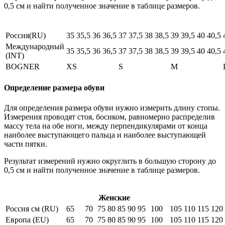
0,5 см и найти полученное значение в таблице размеров.
Россия(RU)
35
35,5
36
36,5
37
37,5
38
38,5
39
39,5
40
40,5
Международный
35
35,5
36
36,5
37
37,5
38
38,5
39
39,5
40
40,5
(INT)
BOGNER
XS
S
M
Определение размера обуви
Для определения размера обуви нужно измерить длину стопы.
Измерения проводят стоя, босиком, равномерно распределив
массу тела на обе ноги, между перпендикулярами от конца
наиболее выступающего пальца и наиболее выступающей
части пятки.
Результат измерений нужно округлить в большую сторону до
0,5 см и найти полученное значение в таблице размеров.
Женские
Россия см (RU)
65
70
75
80
85
90
95
100
105
110
115
120
Европа (EU)
65
70
75
80
85
90
95
100
105
110
115
120