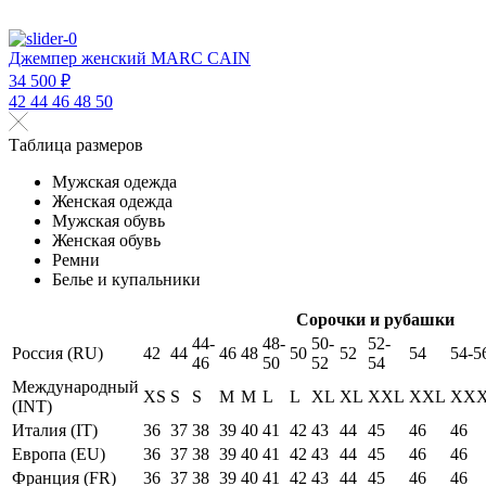
Джемпер женский MARC CAIN
34 500 ₽
42
44
46
48
50
Таблица размеров
Мужская одежда
Женская одежда
Мужская обувь
Женская обувь
Ремни
Белье и купальники
Сорочки и рубашки
44-
48-
50-
52-
Россия (RU)
42
44
46
48
50
52
54
54-5
46
50
52
54
Международный
XS
S
S
M
M
L
L
XL
XL
XXL
XXL
XX
(INT)
Италия (IT)
36
37
38
39
40
41
42
43
44
45
46
46
Европа (EU)
36
37
38
39
40
41
42
43
44
45
46
46
Франция (FR)
36
37
38
39
40
41
42
43
44
45
46
46