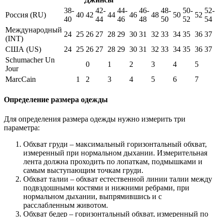
38-
42-
44-
46-
48-
50-
52-
Россия (RU)
40
42
44
46
48
50
52
40
44
46
48
50
52
54
Международный
24
25
26
27
28
29
30
31
32
33
34
35
36
37
(INT)
США (US)
24
25
26
27
28
29
30
31
32
33
34
35
36
37
Schumacher Un
0
1
2
3
4
5
Jour
MarcCain
1
2
3
4
5
6
7
Определение размера одежды
Для определения размера одежды нужно измерить три
параметра:
Обхват груди – максимальный горизонтальный обхват,
измеренный при нормальном дыхании. Измерительная
лента должна проходить по лопаткам, подмышками и
самым выступающим точкам груди.
Обхват талии – обхват естественной линии талии между
подвздошными костями и нижними ребрами, при
нормальном дыхании, выпрямившись и с
расслабленным животом.
Обхват бедер – горизонтальный обхват, измеренный по