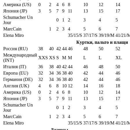
Америка (US)
0
2
4
6
8
10
12
14
Япония (JP)
3
5
7
9
11
13
15
17
Schumacher Un
0
1
2
3
4
5
Jour
MarcCain
1
2
3
4
5
6
7
Elena Miro
35/15/S
37/17/S
39/19/M
41/21/
Куртки, пальто и плащи
Россия (RU)
38
40
42
44
46
48
50
52
Международный
XXS
XS
S
M
M
L
L
XL
(INT)
Италия (IT)
36
38
40
42
44
46
48
50
Европа (EU)
32
34
36
38
40
42
44
46
Германия (DE)
32
34
36
38
40
42
44
46
Англия (UK)
4
6
8
10
12
14
16
18
Америка (US)
0
2
4
6
8
10
12
14
Япония (JP)
3
5
7
9
11
13
15
17
Schumacher Un
0
1
2
3
4
5
Jour
MarcCain
1
2
3
4
5
6
7
Elena Miro
35/15/S
37/17/S
39/19/M
41/21/
Джинсы