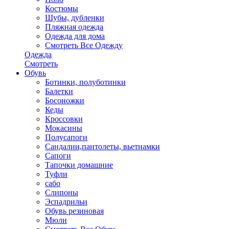
Костюмы
Шубы, дубленки
Пляжная одежда
Одежда для дома
Смотреть Все Одежду
Одежда
Смотреть
Обувь
Ботинки, полуботинки
Балетки
Босоножки
Кеды
Кроссовки
Мокасины
Полусапоги
Сандалии,пантолеты, вьетнамки
Сапоги
Тапочки домашние
Туфли
сабо
Слипоны
Эспадрильи
Обувь резиновая
Мюли