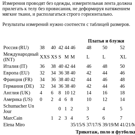
Измерения проводят без одежды, измерительная лента должна
прилегать к телу без провисания, не деформируя натяжением
мягкие ткани, и располагаться строго горизонтально.
Результаты измерений нужно соотнести с таблицей размеров.
Платья и блузки
Россия (RU)
38
40
42
44
46
48
50
52
Международный
XXS
XS
S
M
M
L
L
XL
(INT)
Италия (IT)
36
38
40
42
44
46
48
50
Европа (EU)
32
34
36
38
40
42
44
46
Франция (FR)
34
36
38
40
42
44
46
48
Германия (DE)
32
34
36
38
40
42
44
46
Англия (UK)
4
6
8
10
12
14
16
18
Америка (US)
0
2
4
6
8
10
12
14
Schumacher Un
0
1
2
3
4
5
Jour
MarcCain
1
2
3
4
5
6
7
Elena Miro
35/15/S
37/17/S
39/19/M
41/21/
Трикотаж, поло и футболк