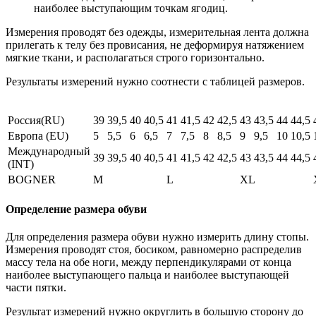
наиболее выступающим точкам ягодиц.
Измерения проводят без одежды, измерительная лента должна
прилегать к телу без провисания, не деформируя натяжением
мягкие ткани, и располагаться строго горизонтально.
Результаты измерений нужно соотнести с таблицей размеров.
Россия(RU)
39
39,5
40
40,5
41
41,5
42
42,5
43
43,5
44
44,5
Европа (EU)
5
5,5
6
6,5
7
7,5
8
8,5
9
9,5
10
10,5
Международный
39
39,5
40
40,5
41
41,5
42
42,5
43
43,5
44
44,5
(INT)
BOGNER
M
L
XL
Определение размера обуви
Для определения размера обуви нужно измерить длину стопы.
Измерения проводят стоя, босиком, равномерно распределив
массу тела на обе ноги, между перпендикулярами от конца
наиболее выступающего пальца и наиболее выступающей
части пятки.
Результат измерений нужно округлить в большую сторону до