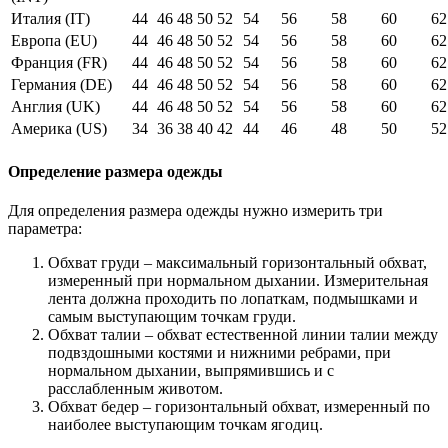
Италия (IT)
44
46
48
50
52
54
56
58
60
62
Европа (EU)
44
46
48
50
52
54
56
58
60
62
Франция (FR)
44
46
48
50
52
54
56
58
60
62
Германия (DE)
44
46
48
50
52
54
56
58
60
62
Англия (UK)
44
46
48
50
52
54
56
58
60
62
Америка (US)
34
36
38
40
42
44
46
48
50
52
Определение размера одежды
Для определения размера одежды нужно измерить три
параметра:
Обхват груди – максимальный горизонтальный обхват,
измеренный при нормальном дыхании. Измерительная
лента должна проходить по лопаткам, подмышками и
самым выступающим точкам груди.
Обхват талии – обхват естественной линии талии между
подвздошными костями и нижними ребрами, при
нормальном дыхании, выпрямившись и с
расслабленным животом.
Обхват бедер – горизонтальный обхват, измеренный по
наиболее выступающим точкам ягодиц.