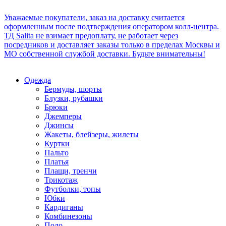
Уважаемые покупатели, заказ на доставку считается
оформленным после подтверждения оператором колл-центра.
ТД Salita не взимает предоплату, не работает через
посредников и доставляет заказы только в пределах Москвы и
МО собственной службой доставки. Будьте внимательны!
Одежда
Бермуды, шорты
Блузки, рубашки
Брюки
Джемперы
Джинсы
Жакеты, блейзеры, жилеты
Куртки
Пальто
Платья
Плащи, тренчи
Трикотаж
Футболки, топы
Юбки
Кардиганы
Комбинезоны
Поло