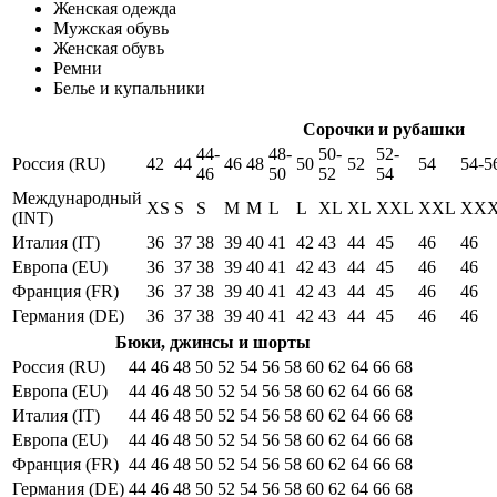
Женская одежда
Мужская обувь
Женская обувь
Ремни
Белье и купальники
Сорочки и рубашки
44-
48-
50-
52-
Россия (RU)
42
44
46
48
50
52
54
54-5
46
50
52
54
Международный
XS
S
S
M
M
L
L
XL
XL
XXL
XXL
XX
(INT)
Италия (IT)
36
37
38
39
40
41
42
43
44
45
46
46
Европа (EU)
36
37
38
39
40
41
42
43
44
45
46
46
Франция (FR)
36
37
38
39
40
41
42
43
44
45
46
46
Германия (DE)
36
37
38
39
40
41
42
43
44
45
46
46
Бюки, джинсы и шорты
Россия (RU)
44
46
48
50
52
54
56
58
60
62
64
66
68
Европа (EU)
44
46
48
50
52
54
56
58
60
62
64
66
68
Италия (IT)
44
46
48
50
52
54
56
58
60
62
64
66
68
Европа (EU)
44
46
48
50
52
54
56
58
60
62
64
66
68
Франция (FR)
44
46
48
50
52
54
56
58
60
62
64
66
68
Германия (DE)
44
46
48
50
52
54
56
58
60
62
64
66
68