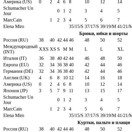
Америка (US)
0
2
4
6
8
10
12
14
Schumacher Un
0
1
2
3
4
5
Jour
MarcCain
1
2
3
4
5
6
7
Elena Miro
35/15/S
37/17/S
39/19/M
41/21/
Брюки, юбки и шорты
Россия (RU)
38
40
42
44
46
48
50
52
Международный
XXS
XS
S
M
M
L
L
XL
(INT)
Италия (IT)
36
38
40
42
44
46
48
50
Европа (EU)
32
34
36
38
40
42
44
46
Германия (DE)
32
34
36
38
40
42
44
46
Англия (UK)
4
6
8
10
12
14
16
18
Америка (US)
0
2
4
6
8
10
12
14
Япония (JP)
3
5
7
9
11
13
15
17
Schumacher Un
0
1
2
3
4
5
Jour
MarcCain
1
2
3
4
5
6
7
Elena Miro
35/15/S
37/17/S
39/19/M
41/21/
Куртки, пальто и плащи
Россия (RU)
38
40
42
44
46
48
50
52