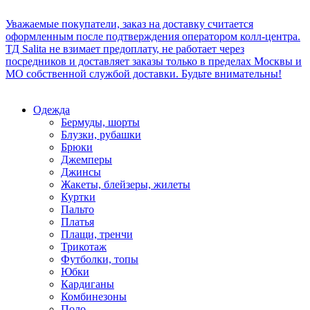
Уважаемые покупатели, заказ на доставку считается
оформленным после подтверждения оператором колл-центра.
ТД Salita не взимает предоплату, не работает через
посредников и доставляет заказы только в пределах Москвы и
МО собственной службой доставки. Будьте внимательны!
Одежда
Бермуды, шорты
Блузки, рубашки
Брюки
Джемперы
Джинсы
Жакеты, блейзеры, жилеты
Куртки
Пальто
Платья
Плащи, тренчи
Трикотаж
Футболки, топы
Юбки
Кардиганы
Комбинезоны
Поло