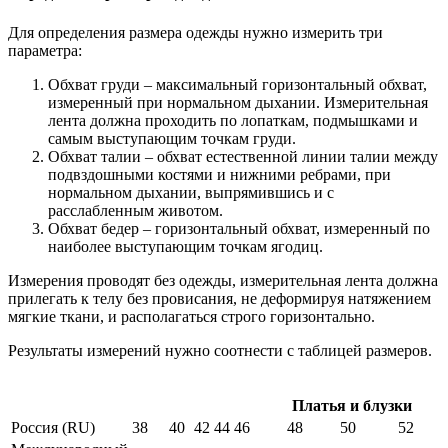
Для определения размера одежды нужно измерить три
параметра:
Обхват груди – максимальный горизонтальный обхват,
измеренный при нормальном дыхании. Измерительная
лента должна проходить по лопаткам, подмышками и
самым выступающим точкам груди.
Обхват талии – обхват естественной линии талии между
подвздошными костями и нижними ребрами, при
нормальном дыхании, выпрямившись и с
расслабленным животом.
Обхват бедер – горизонтальный обхват, измеренный по
наиболее выступающим точкам ягодиц.
Измерения проводят без одежды, измерительная лента должна
прилегать к телу без провисания, не деформируя натяжением
мягкие ткани, и располагаться строго горизонтально.
Результаты измерений нужно соотнести с таблицей размеров.
Платья и блузки
Россия (RU)
38
40
42
44
46
48
50
52