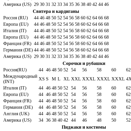
Америка (US)
29
30
31
32
33
34
35
36
38
40
42
44
46
Свитера и кардиганы
Россия (RU)
44
46
48
50
52
54
56
58
60
62
64
66
68
Европа (EU)
44
46
48
50
52
54
56
58
60
62
64
66
68
Италия (IT)
44
46
48
50
52
54
56
58
60
62
64
66
68
Европа (EU)
44
46
48
50
52
54
56
58
60
62
64
66
68
Франция (FR)
44
46
48
50
52
54
56
58
60
62
64
66
68
Германия (DE)
44
46
48
50
52
54
56
58
60
62
64
66
68
Америка (US)
29
30
31
32
33
34
35
36
38
40
42
44
46
Сорочки и рубашки
Россия(RU)
44
46
48
50
52
54
56
58
60
62
Международный
XS
S
M
L
XL
XXL
XXXL
XXXL
XXXL
4
(INT)
Италия (IT)
44
46
48
50
52
54
56
58
60
62
Европа (EU)
44
46
48
50
52
54
56
58
60
62
Франция (FR)
44
46
48
50
52
54
56
58
60
62
Германия (DE)
44
46
48
50
52
54
56
58
60
62
Англия (UK)
44
46
48
50
52
54
56
58
60
62
Америка (US)
34
36
38
40
42
44
46
48
50
52
Пиджаки и костюмы