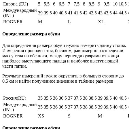
Европа (EU)
5
5,5
6
6,5
7
7,5
8
8,5
9
9,5
10
10,5
Международный
39
39,5
40
40,5
41
41,5
42
42,5
43
43,5
44
44,5
(INT)
BOGNER
M
L
XL
Определение размера обуви
Для определения размера обуви нужно измерить длину стопы.
Измерения проводят стоя, босиком, равномерно распределив
массу тела на обе ноги, между перпендикулярами от конца
наиболее выступающего пальца и наиболее выступающей
части пятки.
Результат измерений нужно округлить в большую сторону до
0,5 см и найти полученное значение в таблице размеров.
Россия(RU)
35
35,5
36
36,5
37
37,5
38
38,5
39
39,5
40
40,5
Международный
35
35,5
36
36,5
37
37,5
38
38,5
39
39,5
40
40,5
(INT)
BOGNER
XS
S
M
Определение размера обуви