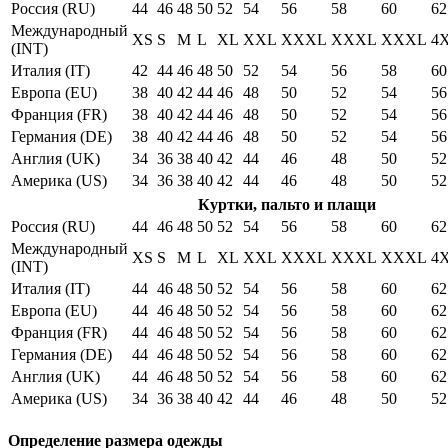
Россия (RU)
44
46
48
50
52
54
56
58
60
62
Международный
XS
S
M
L
XL
XXL
XXXL
XXXL
XXXL
4
(INT)
Италия (IT)
42
44
46
48
50
52
54
56
58
60
Европа (EU)
38
40
42
44
46
48
50
52
54
56
Франция (FR)
38
40
42
44
46
48
50
52
54
56
Германия (DE)
38
40
42
44
46
48
50
52
54
56
Англия (UK)
34
36
38
40
42
44
46
48
50
52
Америка (US)
34
36
38
40
42
44
46
48
50
52
Куртки, пальто и плащи
Россия (RU)
44
46
48
50
52
54
56
58
60
62
Международный
XS
S
M
L
XL
XXL
XXXL
XXXL
XXXL
4
(INT)
Италия (IT)
44
46
48
50
52
54
56
58
60
62
Европа (EU)
44
46
48
50
52
54
56
58
60
62
Франция (FR)
44
46
48
50
52
54
56
58
60
62
Германия (DE)
44
46
48
50
52
54
56
58
60
62
Англия (UK)
44
46
48
50
52
54
56
58
60
62
Америка (US)
34
36
38
40
42
44
46
48
50
52
Определение размера одежды