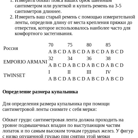
Измерить обхват пояса ваших брюк швейным
сантиметром или рулеткой и купить ремень на 3-5
сантиметров длиннее.
Измерить ваш старый ремень с помощью измерительной
ленты, определив длину от места крепления пряжки до
отверстия, которое использовалось наиболее часто для
комфортного застегивания.
70
75
80
85
Россия
A
B
C
D
A
B
C
D
A
B
C
D
A
B
C
D
32
34
36
38
EMPORIO ARMANI
A
B
C
D
A
B
C
D
A
B
C
D
A
B
C
D
I
II
III
IV
TWINSET
A
B
C
D
A
B
C
D
A
B
C
D
A
B
C
D
Определение размера купальника
Для определения размера купальника при помощи
сантиметровой ленты снимите с себя мерки:
Обхват груди: сантиметровая лента должна проходить на
уровне подмышечных впадин по выступающим частям
лопаток и по самым высоким точкам грудных желез. У фигур
с низко опущенной грудью при снятии этой мерки