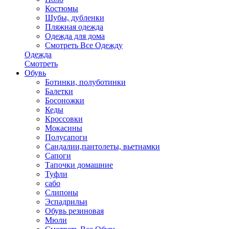
Костюмы
Шубы, дубленки
Пляжная одежда
Одежда для дома
Смотреть Все Одежду
Одежда
Смотреть
Обувь
Ботинки, полуботинки
Балетки
Босоножки
Кеды
Кроссовки
Мокасины
Полусапоги
Сандалии,пантолеты, вьетнамки
Сапоги
Тапочки домашние
Туфли
сабо
Слипоны
Эспадрильи
Обувь резиновая
Мюли