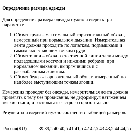
Определение размера одежды
Для определения размера одежды нужно измерить три
параметра:
Обхват груди – максимальный горизонтальный обхват,
измеренный при нормальном дыхании. Измерительная
лента должна проходить по лопаткам, подмышками и
самым выступающим точкам груди.
Обхват талии – обхват естественной линии талии между
подвздошными костями и нижними ребрами, при
нормальном дыхании, выпрямившись и с
расслабленным животом.
Обхват бедер – горизонтальный обхват, измеренный по
наиболее выступающим точкам ягодиц.
Измерения проводят без одежды, измерительная лента должна
прилегать к телу без провисания, не деформируя натяжением
мягкие ткани, и располагаться строго горизонтально.
Результаты измерений нужно соотнести с таблицей размеров.
Россия(RU)
39
39,5
40
40,5
41
41,5
42
42,5
43
43,5
44
44,5