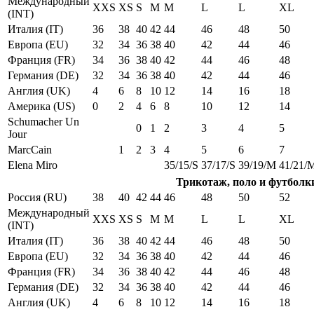
Международный
XXS
XS
S
M
M
L
L
XL
(INT)
Италия (IT)
36
38
40
42
44
46
48
50
Европа (EU)
32
34
36
38
40
42
44
46
Франция (FR)
34
36
38
40
42
44
46
48
Германия (DE)
32
34
36
38
40
42
44
46
Англия (UK)
4
6
8
10
12
14
16
18
Америка (US)
0
2
4
6
8
10
12
14
Schumacher Un
0
1
2
3
4
5
Jour
MarcCain
1
2
3
4
5
6
7
Elena Miro
35/15/S
37/17/S
39/19/M
41/21/
Трикотаж, поло и футболк
Россия (RU)
38
40
42
44
46
48
50
52
Международный
XXS
XS
S
M
M
L
L
XL
(INT)
Италия (IT)
36
38
40
42
44
46
48
50
Европа (EU)
32
34
36
38
40
42
44
46
Франция (FR)
34
36
38
40
42
44
46
48
Германия (DE)
32
34
36
38
40
42
44
46
Англия (UK)
4
6
8
10
12
14
16
18