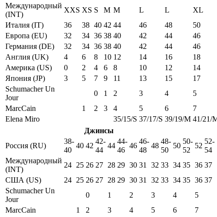
Международный
XXS
XS
S
M
M
L
L
XL
(INT)
Италия (IT)
36
38
40
42
44
46
48
50
Европа (EU)
32
34
36
38
40
42
44
46
Германия (DE)
32
34
36
38
40
42
44
46
Англия (UK)
4
6
8
10
12
14
16
18
Америка (US)
0
2
4
6
8
10
12
14
Япония (JP)
3
5
7
9
11
13
15
17
Schumacher Un
0
1
2
3
4
5
Jour
MarcCain
1
2
3
4
5
6
7
Elena Miro
35/15/S
37/17/S
39/19/M
41/21/
Джинсы
38-
42-
44-
46-
48-
50-
52-
Россия (RU)
40
42
44
46
48
50
52
40
44
46
48
50
52
54
Международный
24
25
26
27
28
29
30
31
32
33
34
35
36
37
(INT)
США (US)
24
25
26
27
28
29
30
31
32
33
34
35
36
37
Schumacher Un
0
1
2
3
4
5
Jour
MarcCain
1
2
3
4
5
6
7