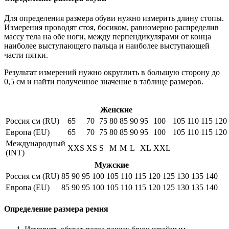
Для определения размера обуви нужно измерить длину стопы.
Измерения проводят стоя, босиком, равномерно распределив
массу тела на обе ноги, между перпендикулярами от конца
наиболее выступающего пальца и наиболее выступающей
части пятки.
Результат измерений нужно округлить в большую сторону до
0,5 см и найти полученное значение в таблице размеров.
Женские
Россия см (RU)
65
70
75
80
85
90
95
100
105
110
115
120
Европа (EU)
65
70
75
80
85
90
95
100
105
110
115
120
Международный
XXS
XS
S
M
M
L
XL
XXL
(INT)
Мужские
Россия см (RU)
85
90
95
100
105
110
115
120
125
130
135
140
Европа (EU)
85
90
95
100
105
110
115
120
125
130
135
140
Определение размера ремня