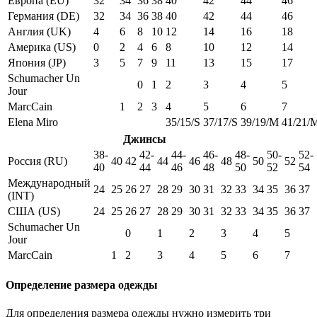
Европа (EU)
32
34
36
38
40
42
44
46
Германия (DE)
32
34
36
38
40
42
44
46
Англия (UK)
4
6
8
10
12
14
16
18
Америка (US)
0
2
4
6
8
10
12
14
Япония (JP)
3
5
7
9
11
13
15
17
Schumacher Un
0
1
2
3
4
5
Jour
MarcCain
1
2
3
4
5
6
7
Elena Miro
35/15/S
37/17/S
39/19/M
41/21/
Джинсы
38-
42-
44-
46-
48-
50-
52-
Россия (RU)
40
42
44
46
48
50
52
40
44
46
48
50
52
54
Международный
24
25
26
27
28
29
30
31
32
33
34
35
36
37
(INT)
США (US)
24
25
26
27
28
29
30
31
32
33
34
35
36
37
Schumacher Un
0
1
2
3
4
5
Jour
MarcCain
1
2
3
4
5
6
7
Определение размера одежды
Для определения размера одежды нужно измерить три