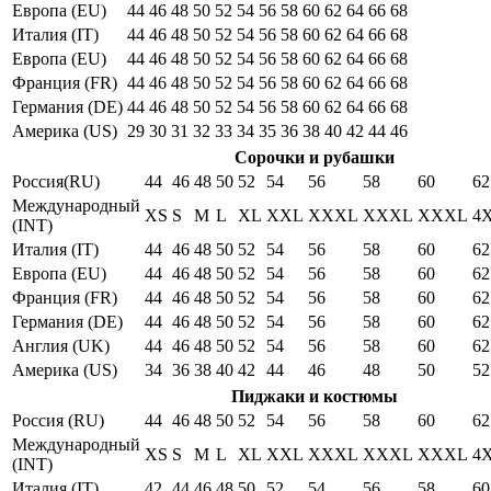
Европа (EU)
44
46
48
50
52
54
56
58
60
62
64
66
68
Италия (IT)
44
46
48
50
52
54
56
58
60
62
64
66
68
Европа (EU)
44
46
48
50
52
54
56
58
60
62
64
66
68
Франция (FR)
44
46
48
50
52
54
56
58
60
62
64
66
68
Германия (DE)
44
46
48
50
52
54
56
58
60
62
64
66
68
Америка (US)
29
30
31
32
33
34
35
36
38
40
42
44
46
Сорочки и рубашки
Россия(RU)
44
46
48
50
52
54
56
58
60
62
Международный
XS
S
M
L
XL
XXL
XXXL
XXXL
XXXL
4
(INT)
Италия (IT)
44
46
48
50
52
54
56
58
60
62
Европа (EU)
44
46
48
50
52
54
56
58
60
62
Франция (FR)
44
46
48
50
52
54
56
58
60
62
Германия (DE)
44
46
48
50
52
54
56
58
60
62
Англия (UK)
44
46
48
50
52
54
56
58
60
62
Америка (US)
34
36
38
40
42
44
46
48
50
52
Пиджаки и костюмы
Россия (RU)
44
46
48
50
52
54
56
58
60
62
Международный
XS
S
M
L
XL
XXL
XXXL
XXXL
XXXL
4
(INT)
Италия (IT)
42
44
46
48
50
52
54
56
58
60