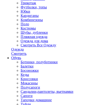
Трикотаж
Футболки, топы
Юбки
Кардиганы
Комбинезоны
Поло
Костюмы
Шубы, дубленки
Пляжная одежда
Одежда для дома
Смотреть Все Одежду
Одежда
Смотреть
Обувь
Ботинки, полуботинки
Балетки
Босоножки
Кеды
Кроссовки
Мокасины
Полусапоги
Сандалии,пантолеты, вьетнамки
Сапоги
Тапочки домашние
Туфли