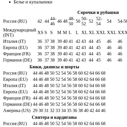
Белье и купальники
Сорочки и рубашки
44-
48-
50-
52-
Россия (RU)
42
44
46
48
50
52
54
54-5
46
50
52
54
Международный
XS
S
S
M
M
L
L
XL
XL
XXL
XXL
XX
(INT)
Италия (IT)
36
37
38
39
40
41
42
43
44
45
46
46
Европа (EU)
36
37
38
39
40
41
42
43
44
45
46
46
Франция (FR)
36
37
38
39
40
41
42
43
44
45
46
46
Германия (DE)
36
37
38
39
40
41
42
43
44
45
46
46
Бюки, джинсы и шорты
Россия (RU)
44
46
48
50
52
54
56
58
60
62
64
66
68
Европа (EU)
44
46
48
50
52
54
56
58
60
62
64
66
68
Италия (IT)
44
46
48
50
52
54
56
58
60
62
64
66
68
Европа (EU)
44
46
48
50
52
54
56
58
60
62
64
66
68
Франция (FR)
44
46
48
50
52
54
56
58
60
62
64
66
68
Германия (DE)
44
46
48
50
52
54
56
58
60
62
64
66
68
Америка (US)
29
30
31
32
33
34
35
36
38
40
42
44
46
Свитера и кардиганы
Россия (RU)
44
46
48
50
52
54
56
58
60
62
64
66
68