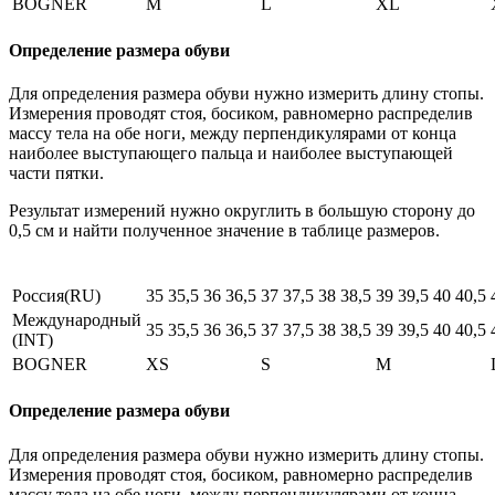
BOGNER
M
L
XL
Определение размера обуви
Для определения размера обуви нужно измерить длину стопы.
Измерения проводят стоя, босиком, равномерно распределив
массу тела на обе ноги, между перпендикулярами от конца
наиболее выступающего пальца и наиболее выступающей
части пятки.
Результат измерений нужно округлить в большую сторону до
0,5 см и найти полученное значение в таблице размеров.
Россия(RU)
35
35,5
36
36,5
37
37,5
38
38,5
39
39,5
40
40,5
Международный
35
35,5
36
36,5
37
37,5
38
38,5
39
39,5
40
40,5
(INT)
BOGNER
XS
S
M
Определение размера обуви
Для определения размера обуви нужно измерить длину стопы.
Измерения проводят стоя, босиком, равномерно распределив
массу тела на обе ноги, между перпендикулярами от конца