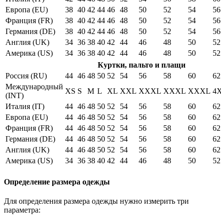
Европа (EU)
38
40
42
44
46
48
50
52
54
56
Франция (FR)
38
40
42
44
46
48
50
52
54
56
Германия (DE)
38
40
42
44
46
48
50
52
54
56
Англия (UK)
34
36
38
40
42
44
46
48
50
52
Америка (US)
34
36
38
40
42
44
46
48
50
52
Куртки, пальто и плащи
Россия (RU)
44
46
48
50
52
54
56
58
60
62
Международный
XS
S
M
L
XL
XXL
XXXL
XXXL
XXXL
4
(INT)
Италия (IT)
44
46
48
50
52
54
56
58
60
62
Европа (EU)
44
46
48
50
52
54
56
58
60
62
Франция (FR)
44
46
48
50
52
54
56
58
60
62
Германия (DE)
44
46
48
50
52
54
56
58
60
62
Англия (UK)
44
46
48
50
52
54
56
58
60
62
Америка (US)
34
36
38
40
42
44
46
48
50
52
Определение размера одежды
Для определения размера одежды нужно измерить три
параметра: