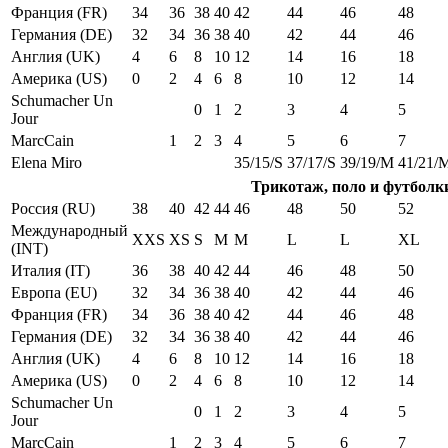
Франция (FR)
34
36
38
40
42
44
46
48
Германия (DE)
32
34
36
38
40
42
44
46
Англия (UK)
4
6
8
10
12
14
16
18
Америка (US)
0
2
4
6
8
10
12
14
Schumacher Un
0
1
2
3
4
5
Jour
MarcCain
1
2
3
4
5
6
7
Elena Miro
35/15/S
37/17/S
39/19/M
41/21/
Трикотаж, поло и футболк
Россия (RU)
38
40
42
44
46
48
50
52
Международный
XXS
XS
S
M
M
L
L
XL
(INT)
Италия (IT)
36
38
40
42
44
46
48
50
Европа (EU)
32
34
36
38
40
42
44
46
Франция (FR)
34
36
38
40
42
44
46
48
Германия (DE)
32
34
36
38
40
42
44
46
Англия (UK)
4
6
8
10
12
14
16
18
Америка (US)
0
2
4
6
8
10
12
14
Schumacher Un
0
1
2
3
4
5
Jour
MarcCain
1
2
3
4
5
6
7