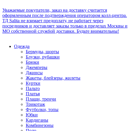
Уважаемые покупатели, заказ на доставку считается
оформленным после подтверждения оператором колл-центра.
ТД Salita не взимает предоплату, не работает через
посредников и доставляет заказы только в пределах Москвы и
МО собственной службой доставки. Будьте внимательны!
Одежда
Бермуды, шорты
Блузки, рубашки
Брюки
Джемперы
Джинсы
Жакеты, блейзеры, жилеты
Куртки
Пальто
Платья
Плащи, тренчи
Трикотаж
Футболки, топы
Юбки
Кардиганы
Комбинезоны
Поло