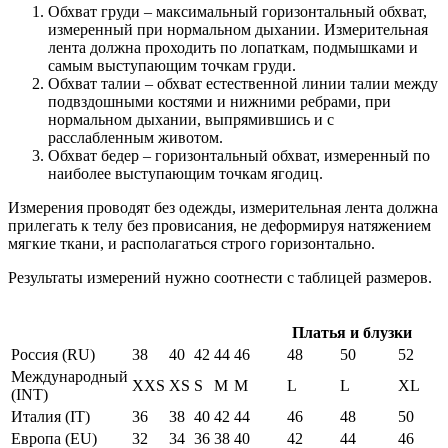
Обхват груди – максимальный горизонтальный обхват,
измеренный при нормальном дыхании. Измерительная
лента должна проходить по лопаткам, подмышками и
самым выступающим точкам груди.
Обхват талии – обхват естественной линии талии между
подвздошными костями и нижними ребрами, при
нормальном дыхании, выпрямившись и с
расслабленным животом.
Обхват бедер – горизонтальный обхват, измеренный по
наиболее выступающим точкам ягодиц.
Измерения проводят без одежды, измерительная лента должна
прилегать к телу без провисания, не деформируя натяжением
мягкие ткани, и располагаться строго горизонтально.
Результаты измерений нужно соотнести с таблицей размеров.
Платья и блузки
Россия (RU)
38
40
42
44
46
48
50
52
Международный
XXS
XS
S
M
M
L
L
XL
(INT)
Италия (IT)
36
38
40
42
44
46
48
50
Европа (EU)
32
34
36
38
40
42
44
46