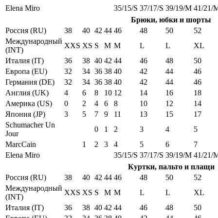
Elena Miro
35/15/S
37/17/S
39/19/M
41/21/
Брюки, юбки и шорты
Россия (RU)
38
40
42
44
46
48
50
52
Международный
XXS
XS
S
M
M
L
L
XL
(INT)
Италия (IT)
36
38
40
42
44
46
48
50
Европа (EU)
32
34
36
38
40
42
44
46
Германия (DE)
32
34
36
38
40
42
44
46
Англия (UK)
4
6
8
10
12
14
16
18
Америка (US)
0
2
4
6
8
10
12
14
Япония (JP)
3
5
7
9
11
13
15
17
Schumacher Un
0
1
2
3
4
5
Jour
MarcCain
1
2
3
4
5
6
7
Elena Miro
35/15/S
37/17/S
39/19/M
41/21/
Куртки, пальто и плащи
Россия (RU)
38
40
42
44
46
48
50
52
Международный
XXS
XS
S
M
M
L
L
XL
(INT)
Италия (IT)
36
38
40
42
44
46
48
50