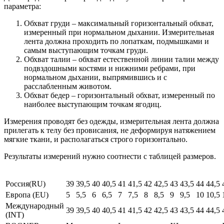
параметра:
Обхват груди – максимальный горизонтальный обхват,
измеренный при нормальном дыхании. Измерительная
лента должна проходить по лопаткам, подмышками и
самым выступающим точкам груди.
Обхват талии – обхват естественной линии талии между
подвздошными костями и нижними ребрами, при
нормальном дыхании, выпрямившись и с
расслабленным животом.
Обхват бедер – горизонтальный обхват, измеренный по
наиболее выступающим точкам ягодиц.
Измерения проводят без одежды, измерительная лента должна
прилегать к телу без провисания, не деформируя натяжением
мягкие ткани, и располагаться строго горизонтально.
Результаты измерений нужно соотнести с таблицей размеров.
Россия(RU)
39
39,5
40
40,5
41
41,5
42
42,5
43
43,5
44
44,5
Европа (EU)
5
5,5
6
6,5
7
7,5
8
8,5
9
9,5
10
10,5
Международный
39
39,5
40
40,5
41
41,5
42
42,5
43
43,5
44
44,5
(INT)