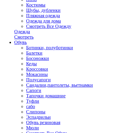
Костюмы
Шубы, дубленки
Пляжная одежда
Одежда для дома
Смотреть Все Одежду
Одежда
Смотреть
Обувь
Ботинки, полуботинки
Балетки
Босоножки
Кеды
Кроссовки
Мокасины
Полусапоги
Сандалии,пантолеты, вьетнамки
Сапоги
Тапочки домашние
Туфли
сабо
Слипоны
Эспадрильи
Обувь резиновая
Мюли