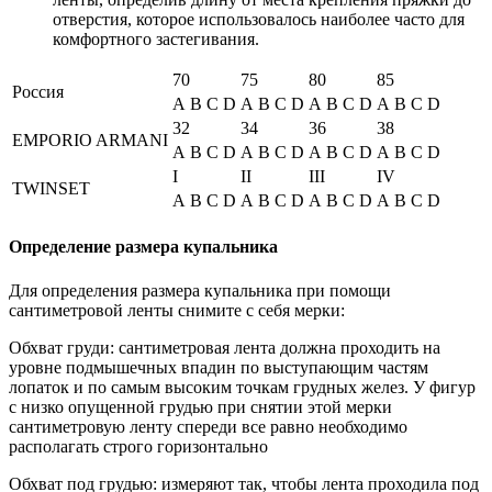
отверстия, которое использовалось наиболее часто для
комфортного застегивания.
70
75
80
85
Россия
A
B
C
D
A
B
C
D
A
B
C
D
A
B
C
D
32
34
36
38
EMPORIO ARMANI
A
B
C
D
A
B
C
D
A
B
C
D
A
B
C
D
I
II
III
IV
TWINSET
A
B
C
D
A
B
C
D
A
B
C
D
A
B
C
D
Определение размера купальника
Для определения размера купальника при помощи
сантиметровой ленты снимите с себя мерки:
Обхват груди: сантиметровая лента должна проходить на
уровне подмышечных впадин по выступающим частям
лопаток и по самым высоким точкам грудных желез. У фигур
с низко опущенной грудью при снятии этой мерки
сантиметровую ленту спереди все равно необходимо
располагать строго горизонтально
Обхват под грудью: измеряют так, чтобы лента проходила под