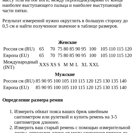
наиболее выступающего пальца и наиболее выступающей
части пятки.
Результат измерений нужно округлить в большую сторону до
0,5 см и найти полученное значение в таблице размеров.
Женские
Россия см (RU)
65
70
75
80
85
90
95
100
105
110
115
120
Европа (EU)
65
70
75
80
85
90
95
100
105
110
115
120
Международный
XXS
XS
S
M
M
L
XL
XXL
(INT)
Мужские
Россия см (RU)
85
90
95
100
105
110
115
120
125
130
135
140
Европа (EU)
85
90
95
100
105
110
115
120
125
130
135
140
Определение размера ремня
Измерить обхват пояса ваших брюк швейным
сантиметром или рулеткой и купить ремень на 3-5
сантиметров длиннее.
Измерить ваш старый ремень с помощью измерительной
ленты, определив длину от места крепления пряжки до