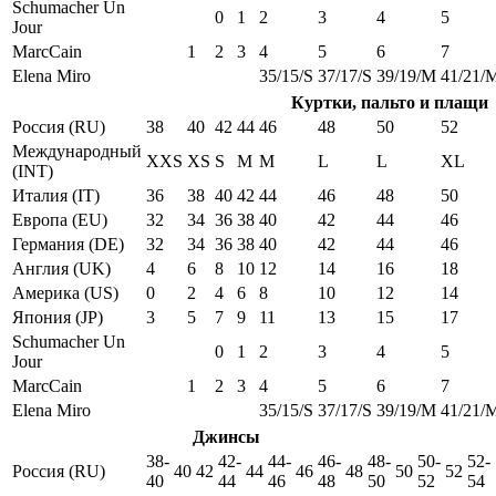
Schumacher Un
0
1
2
3
4
5
Jour
MarcCain
1
2
3
4
5
6
7
Elena Miro
35/15/S
37/17/S
39/19/M
41/21/
Куртки, пальто и плащи
Россия (RU)
38
40
42
44
46
48
50
52
Международный
XXS
XS
S
M
M
L
L
XL
(INT)
Италия (IT)
36
38
40
42
44
46
48
50
Европа (EU)
32
34
36
38
40
42
44
46
Германия (DE)
32
34
36
38
40
42
44
46
Англия (UK)
4
6
8
10
12
14
16
18
Америка (US)
0
2
4
6
8
10
12
14
Япония (JP)
3
5
7
9
11
13
15
17
Schumacher Un
0
1
2
3
4
5
Jour
MarcCain
1
2
3
4
5
6
7
Elena Miro
35/15/S
37/17/S
39/19/M
41/21/
Джинсы
38-
42-
44-
46-
48-
50-
52-
Россия (RU)
40
42
44
46
48
50
52
40
44
46
48
50
52
54