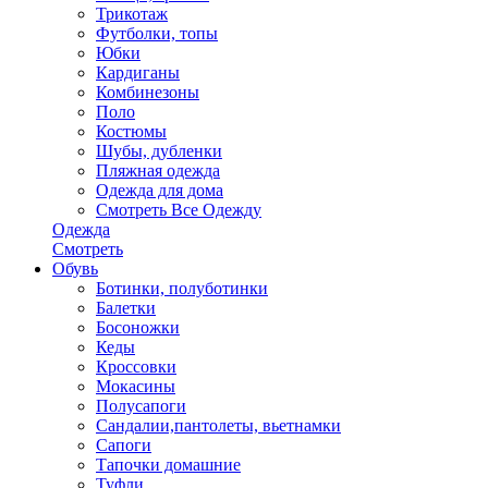
Трикотаж
Футболки, топы
Юбки
Кардиганы
Комбинезоны
Поло
Костюмы
Шубы, дубленки
Пляжная одежда
Одежда для дома
Смотреть Все Одежду
Одежда
Смотреть
Обувь
Ботинки, полуботинки
Балетки
Босоножки
Кеды
Кроссовки
Мокасины
Полусапоги
Сандалии,пантолеты, вьетнамки
Сапоги
Тапочки домашние
Туфли