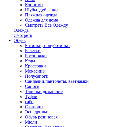
Костюмы
Шубы, дубленки
Пляжная одежда
Одежда для дома
Смотреть Все Одежду
Одежда
Смотреть
Обувь
Ботинки, полуботинки
Балетки
Босоножки
Кеды
Кроссовки
Мокасины
Полусапоги
Сандалии,пантолеты, вьетнамки
Сапоги
Тапочки домашние
Туфли
сабо
Слипоны
Эспадрильи
Обувь резиновая
Мюли