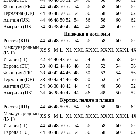
Франция (FR)
44
46
48
50
52
54
56
58
60
62
Германия (DE)
44
46
48
50
52
54
56
58
60
62
Англия (UK)
44
46
48
50
52
54
56
58
60
62
Америка (US)
34
36
38
40
42
44
46
48
50
52
Пиджаки и костюмы
Россия (RU)
44
46
48
50
52
54
56
58
60
62
Международный
XS
S
M
L
XL
XXL
XXXL
XXXL
XXXL
4
(INT)
Италия (IT)
42
44
46
48
50
52
54
56
58
60
Европа (EU)
38
40
42
44
46
48
50
52
54
56
Франция (FR)
38
40
42
44
46
48
50
52
54
56
Германия (DE)
38
40
42
44
46
48
50
52
54
56
Англия (UK)
34
36
38
40
42
44
46
48
50
52
Америка (US)
34
36
38
40
42
44
46
48
50
52
Куртки, пальто и плащи
Россия (RU)
44
46
48
50
52
54
56
58
60
62
Международный
XS
S
M
L
XL
XXL
XXXL
XXXL
XXXL
4
(INT)
Италия (IT)
44
46
48
50
52
54
56
58
60
62
Европа (EU)
44
46
48
50
52
54
56
58
60
62