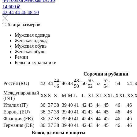
Футболка женская BOSS
14 600 ₽
42-44
44-46
48-50
Таблица размеров
Мужская одежда
Женская одежда
Мужская обувь
Женская обувь
Ремни
Белье и купальники
Сорочки и рубашки
44-
48-
50-
52-
Россия (RU)
42
44
46
48
50
52
54
54-5
46
50
52
54
Международный
XS
S
S
M
M
L
L
XL
XL
XXL
XXL
XX
(INT)
Италия (IT)
36
37
38
39
40
41
42
43
44
45
46
46
Европа (EU)
36
37
38
39
40
41
42
43
44
45
46
46
Франция (FR)
36
37
38
39
40
41
42
43
44
45
46
46
Германия (DE)
36
37
38
39
40
41
42
43
44
45
46
46
Бюки, джинсы и шорты