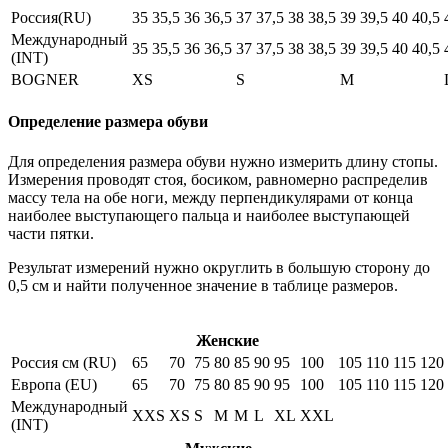
Россия(RU)
35
35,5
36
36,5
37
37,5
38
38,5
39
39,5
40
40,5
Международный
35
35,5
36
36,5
37
37,5
38
38,5
39
39,5
40
40,5
(INT)
BOGNER
XS
S
M
Определение размера обуви
Для определения размера обуви нужно измерить длину стопы.
Измерения проводят стоя, босиком, равномерно распределив
массу тела на обе ноги, между перпендикулярами от конца
наиболее выступающего пальца и наиболее выступающей
части пятки.
Результат измерений нужно округлить в большую сторону до
0,5 см и найти полученное значение в таблице размеров.
Женские
Россия см (RU)
65
70
75
80
85
90
95
100
105
110
115
120
Европа (EU)
65
70
75
80
85
90
95
100
105
110
115
120
Международный
XXS
XS
S
M
M
L
XL
XXL
(INT)