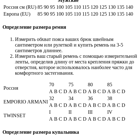
Мужские
Россия см (RU)
85
90
95
100
105
110
115
120
125
130
135
140
Европа (EU)
85
90
95
100
105
110
115
120
125
130
135
140
Определение размера ремня
Измерить обхват пояса ваших брюк швейным
сантиметром или рулеткой и купить ремень на 3-5
сантиметров длиннее.
Измерить ваш старый ремень с помощью измерительной
ленты, определив длину от места крепления пряжки до
отверстия, которое использовалось наиболее часто для
комфортного застегивания.
70
75
80
85
Россия
A
B
C
D
A
B
C
D
A
B
C
D
A
B
C
D
32
34
36
38
EMPORIO ARMANI
A
B
C
D
A
B
C
D
A
B
C
D
A
B
C
D
I
II
III
IV
TWINSET
A
B
C
D
A
B
C
D
A
B
C
D
A
B
C
D
Определение размера купальника