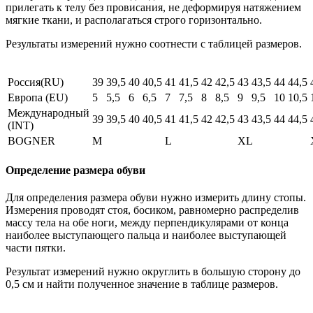
прилегать к телу без провисания, не деформируя натяжением
мягкие ткани, и располагаться строго горизонтально.
Результаты измерений нужно соотнести с таблицей размеров.
Россия(RU)
39
39,5
40
40,5
41
41,5
42
42,5
43
43,5
44
44,5
Европа (EU)
5
5,5
6
6,5
7
7,5
8
8,5
9
9,5
10
10,5
Международный
39
39,5
40
40,5
41
41,5
42
42,5
43
43,5
44
44,5
(INT)
BOGNER
M
L
XL
Определение размера обуви
Для определения размера обуви нужно измерить длину стопы.
Измерения проводят стоя, босиком, равномерно распределив
массу тела на обе ноги, между перпендикулярами от конца
наиболее выступающего пальца и наиболее выступающей
части пятки.
Результат измерений нужно округлить в большую сторону до
0,5 см и найти полученное значение в таблице размеров.