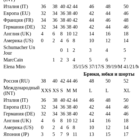
Италия (IT)
36
38
40
42
44
46
48
50
Европа (EU)
32
34
36
38
40
42
44
46
Франция (FR)
34
36
38
40
42
44
46
48
Германия (DE)
32
34
36
38
40
42
44
46
Англия (UK)
4
6
8
10
12
14
16
18
Америка (US)
0
2
4
6
8
10
12
14
Schumacher Un
0
1
2
3
4
5
Jour
MarcCain
1
2
3
4
5
6
7
Elena Miro
35/15/S
37/17/S
39/19/M
41/21/
Брюки, юбки и шорты
Россия (RU)
38
40
42
44
46
48
50
52
Международный
XXS
XS
S
M
M
L
L
XL
(INT)
Италия (IT)
36
38
40
42
44
46
48
50
Европа (EU)
32
34
36
38
40
42
44
46
Германия (DE)
32
34
36
38
40
42
44
46
Англия (UK)
4
6
8
10
12
14
16
18
Америка (US)
0
2
4
6
8
10
12
14
Япония (JP)
3
5
7
9
11
13
15
17