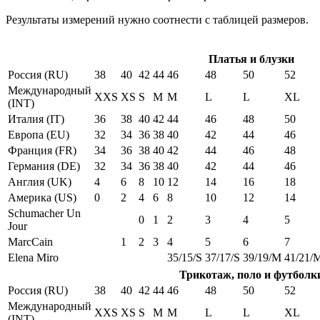
Результаты измерений нужно соотнести с таблицей размеров.
Платья и блузки
Россия (RU)
38
40
42
44
46
48
50
52
Международный
XXS
XS
S
M
M
L
L
XL
(INT)
Италия (IT)
36
38
40
42
44
46
48
50
Европа (EU)
32
34
36
38
40
42
44
46
Франция (FR)
34
36
38
40
42
44
46
48
Германия (DE)
32
34
36
38
40
42
44
46
Англия (UK)
4
6
8
10
12
14
16
18
Америка (US)
0
2
4
6
8
10
12
14
Schumacher Un
0
1
2
3
4
5
Jour
MarcCain
1
2
3
4
5
6
7
Elena Miro
35/15/S
37/17/S
39/19/M
41/21/
Трикотаж, поло и футболк
Россия (RU)
38
40
42
44
46
48
50
52
Международный
XXS
XS
S
M
M
L
L
XL
(INT)