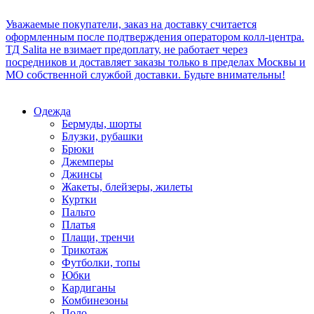
Уважаемые покупатели, заказ на доставку считается
оформленным после подтверждения оператором колл-центра.
ТД Salita не взимает предоплату, не работает через
посредников и доставляет заказы только в пределах Москвы и
МО собственной службой доставки. Будьте внимательны!
Одежда
Бермуды, шорты
Блузки, рубашки
Брюки
Джемперы
Джинсы
Жакеты, блейзеры, жилеты
Куртки
Пальто
Платья
Плащи, тренчи
Трикотаж
Футболки, топы
Юбки
Кардиганы
Комбинезоны
Поло