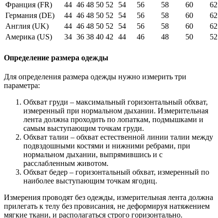
Франция (FR)
44
46
48
50
52
54
56
58
60
62
Германия (DE)
44
46
48
50
52
54
56
58
60
62
Англия (UK)
44
46
48
50
52
54
56
58
60
62
Америка (US)
34
36
38
40
42
44
46
48
50
52
Определение размера одежды
Для определения размера одежды нужно измерить три
параметра:
Обхват груди – максимальный горизонтальный обхват,
измеренный при нормальном дыхании. Измерительная
лента должна проходить по лопаткам, подмышками и
самым выступающим точкам груди.
Обхват талии – обхват естественной линии талии между
подвздошными костями и нижними ребрами, при
нормальном дыхании, выпрямившись и с
расслабленным животом.
Обхват бедер – горизонтальный обхват, измеренный по
наиболее выступающим точкам ягодиц.
Измерения проводят без одежды, измерительная лента должна
прилегать к телу без провисания, не деформируя натяжением
мягкие ткани, и располагаться строго горизонтально.