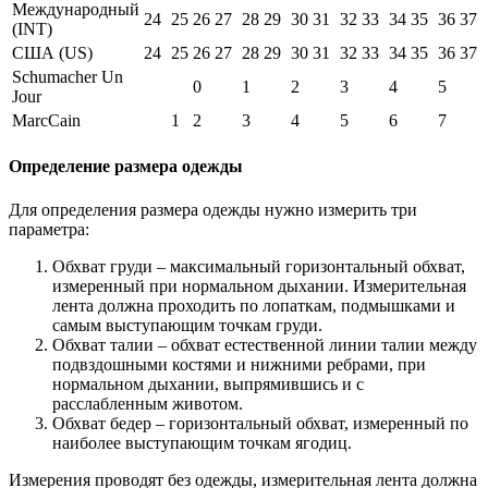
Международный
24
25
26
27
28
29
30
31
32
33
34
35
36
37
(INT)
США (US)
24
25
26
27
28
29
30
31
32
33
34
35
36
37
Schumacher Un
0
1
2
3
4
5
Jour
MarcCain
1
2
3
4
5
6
7
Определение размера одежды
Для определения размера одежды нужно измерить три
параметра:
Обхват груди – максимальный горизонтальный обхват,
измеренный при нормальном дыхании. Измерительная
лента должна проходить по лопаткам, подмышками и
самым выступающим точкам груди.
Обхват талии – обхват естественной линии талии между
подвздошными костями и нижними ребрами, при
нормальном дыхании, выпрямившись и с
расслабленным животом.
Обхват бедер – горизонтальный обхват, измеренный по
наиболее выступающим точкам ягодиц.
Измерения проводят без одежды, измерительная лента должна