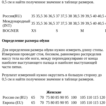
0,5 см и найти полученное значение в таблице размеров.
Россия(RU)
35
35,5
36
36,5
37
37,5
38
38,5
39
39,5
40
40,5
Международный
35
35,5
36
36,5
37
37,5
38
38,5
39
39,5
40
40,5
(INT)
BOGNER
XS
S
M
Определение размера обуви
Для определения размера обуви нужно измерить длину стопы.
Измерения проводят стоя, босиком, равномерно распределив
массу тела на обе ноги, между перпендикулярами от конца
наиболее выступающего пальца и наиболее выступающей
части пятки.
Результат измерений нужно округлить в большую сторону до
0,5 см и найти полученное значение в таблице размеров.
Женские
Россия см (RU)
65
70
75
80
85
90
95
100
105
110
115
120
Европа (EU)
65
70
75
80
85
90
95
100
105
110
115
120