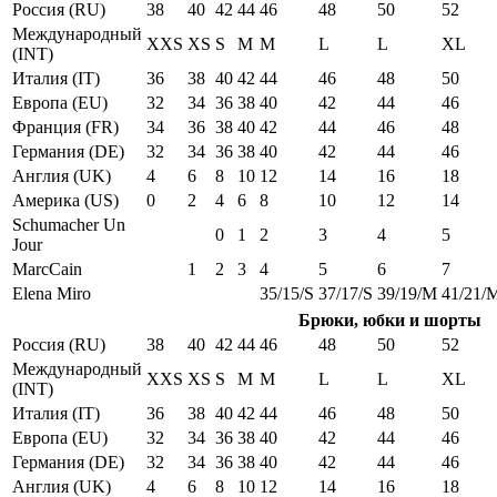
Россия (RU)
38
40
42
44
46
48
50
52
Международный
XXS
XS
S
M
M
L
L
XL
(INT)
Италия (IT)
36
38
40
42
44
46
48
50
Европа (EU)
32
34
36
38
40
42
44
46
Франция (FR)
34
36
38
40
42
44
46
48
Германия (DE)
32
34
36
38
40
42
44
46
Англия (UK)
4
6
8
10
12
14
16
18
Америка (US)
0
2
4
6
8
10
12
14
Schumacher Un
0
1
2
3
4
5
Jour
MarcCain
1
2
3
4
5
6
7
Elena Miro
35/15/S
37/17/S
39/19/M
41/21/
Брюки, юбки и шорты
Россия (RU)
38
40
42
44
46
48
50
52
Международный
XXS
XS
S
M
M
L
L
XL
(INT)
Италия (IT)
36
38
40
42
44
46
48
50
Европа (EU)
32
34
36
38
40
42
44
46
Германия (DE)
32
34
36
38
40
42
44
46
Англия (UK)
4
6
8
10
12
14
16
18