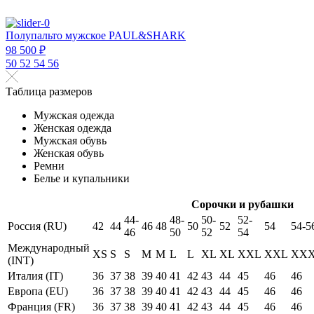
Полупальто мужское PAUL&SHARK
98 500 ₽
50
52
54
56
Таблица размеров
Мужская одежда
Женская одежда
Мужская обувь
Женская обувь
Ремни
Белье и купальники
Сорочки и рубашки
44-
48-
50-
52-
Россия (RU)
42
44
46
48
50
52
54
54-5
46
50
52
54
Международный
XS
S
S
M
M
L
L
XL
XL
XXL
XXL
XX
(INT)
Италия (IT)
36
37
38
39
40
41
42
43
44
45
46
46
Европа (EU)
36
37
38
39
40
41
42
43
44
45
46
46
Франция (FR)
36
37
38
39
40
41
42
43
44
45
46
46