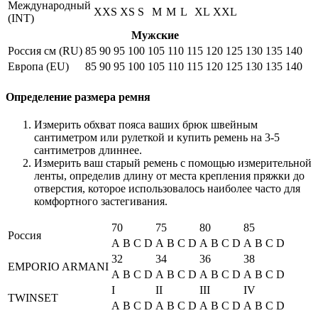
Международный
XXS
XS
S
M
M
L
XL
XXL
(INT)
Мужские
Россия см (RU)
85
90
95
100
105
110
115
120
125
130
135
140
Европа (EU)
85
90
95
100
105
110
115
120
125
130
135
140
Определение размера ремня
Измерить обхват пояса ваших брюк швейным
сантиметром или рулеткой и купить ремень на 3-5
сантиметров длиннее.
Измерить ваш старый ремень с помощью измерительной
ленты, определив длину от места крепления пряжки до
отверстия, которое использовалось наиболее часто для
комфортного застегивания.
70
75
80
85
Россия
A
B
C
D
A
B
C
D
A
B
C
D
A
B
C
D
32
34
36
38
EMPORIO ARMANI
A
B
C
D
A
B
C
D
A
B
C
D
A
B
C
D
I
II
III
IV
TWINSET
A
B
C
D
A
B
C
D
A
B
C
D
A
B
C
D