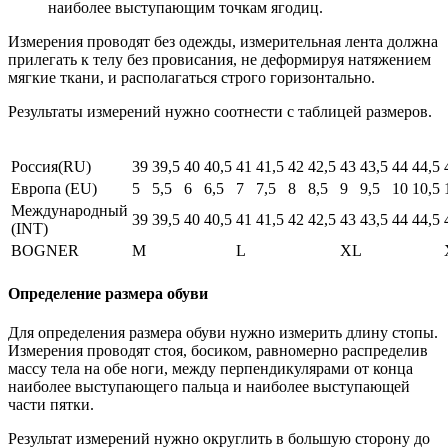
наиболее выступающим точкам ягодиц.
Измерения проводят без одежды, измерительная лента должна
прилегать к телу без провисания, не деформируя натяжением
мягкие ткани, и располагаться строго горизонтально.
Результаты измерений нужно соотнести с таблицей размеров.
Россия(RU)
39
39,5
40
40,5
41
41,5
42
42,5
43
43,5
44
44,5
Европа (EU)
5
5,5
6
6,5
7
7,5
8
8,5
9
9,5
10
10,5
Международный
39
39,5
40
40,5
41
41,5
42
42,5
43
43,5
44
44,5
(INT)
BOGNER
M
L
XL
Определение размера обуви
Для определения размера обуви нужно измерить длину стопы.
Измерения проводят стоя, босиком, равномерно распределив
массу тела на обе ноги, между перпендикулярами от конца
наиболее выступающего пальца и наиболее выступающей
части пятки.
Результат измерений нужно округлить в большую сторону до