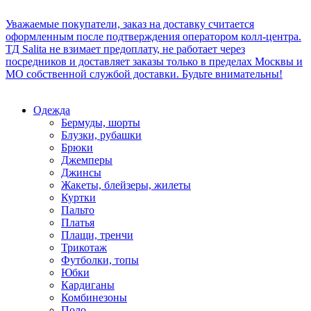
Уважаемые покупатели, заказ на доставку считается
оформленным после подтверждения оператором колл-центра.
ТД Salita не взимает предоплату, не работает через
посредников и доставляет заказы только в пределах Москвы и
МО собственной службой доставки. Будьте внимательны!
Одежда
Бермуды, шорты
Блузки, рубашки
Брюки
Джемперы
Джинсы
Жакеты, блейзеры, жилеты
Куртки
Пальто
Платья
Плащи, тренчи
Трикотаж
Футболки, топы
Юбки
Кардиганы
Комбинезоны
Поло