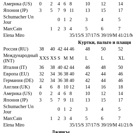
Америка (US)
0
2
4
6
8
10
12
14
Япония (JP)
3
5
7
9
11
13
15
17
Schumacher Un
0
1
2
3
4
5
Jour
MarcCain
1
2
3
4
5
6
7
Elena Miro
35/15/S
37/17/S
39/19/M
41/21/
Куртки, пальто и плащи
Россия (RU)
38
40
42
44
46
48
50
52
Международный
XXS
XS
S
M
M
L
L
XL
(INT)
Италия (IT)
36
38
40
42
44
46
48
50
Европа (EU)
32
34
36
38
40
42
44
46
Германия (DE)
32
34
36
38
40
42
44
46
Англия (UK)
4
6
8
10
12
14
16
18
Америка (US)
0
2
4
6
8
10
12
14
Япония (JP)
3
5
7
9
11
13
15
17
Schumacher Un
0
1
2
3
4
5
Jour
MarcCain
1
2
3
4
5
6
7
Elena Miro
35/15/S
37/17/S
39/19/M
41/21/
Джинсы