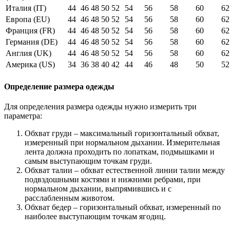
Италия (IT)
44
46
48
50
52
54
56
58
60
62
Европа (EU)
44
46
48
50
52
54
56
58
60
62
Франция (FR)
44
46
48
50
52
54
56
58
60
62
Германия (DE)
44
46
48
50
52
54
56
58
60
62
Англия (UK)
44
46
48
50
52
54
56
58
60
62
Америка (US)
34
36
38
40
42
44
46
48
50
52
Определение размера одежды
Для определения размера одежды нужно измерить три
параметра:
Обхват груди – максимальный горизонтальный обхват,
измеренный при нормальном дыхании. Измерительная
лента должна проходить по лопаткам, подмышками и
самым выступающим точкам груди.
Обхват талии – обхват естественной линии талии между
подвздошными костями и нижними ребрами, при
нормальном дыхании, выпрямившись и с
расслабленным животом.
Обхват бедер – горизонтальный обхват, измеренный по
наиболее выступающим точкам ягодиц.