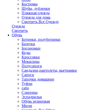
Костюмы
Шубы, дубленки
Пляжная одежда
Одежда для дома
Смотреть Все Одежду
Одежда
Смотреть
Обувь
Ботинки, полуботинки
Балетки
Босоножки
Кеды
Кроссовки
Мокасины
Полусапоги
Сандалии,пантолеты, вьетнамки
Сапоги
Тапочки домашние
Туфли
сабо
Слипоны
Эспадрильи
Обувь резиновая
Мюли