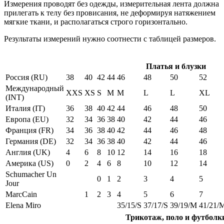
Измерения проводят без одежды, измерительная лента должна
прилегать к телу без провисания, не деформируя натяжением
мягкие ткани, и располагаться строго горизонтально.
Результаты измерений нужно соотнести с таблицей размеров.
Платья и блузки
Россия (RU)
38
40
42
44
46
48
50
52
Международный
XXS
XS
S
M
M
L
L
XL
(INT)
Италия (IT)
36
38
40
42
44
46
48
50
Европа (EU)
32
34
36
38
40
42
44
46
Франция (FR)
34
36
38
40
42
44
46
48
Германия (DE)
32
34
36
38
40
42
44
46
Англия (UK)
4
6
8
10
12
14
16
18
Америка (US)
0
2
4
6
8
10
12
14
Schumacher Un
0
1
2
3
4
5
Jour
MarcCain
1
2
3
4
5
6
7
Elena Miro
35/15/S
37/17/S
39/19/M
41/21/
Трикотаж, поло и футболк