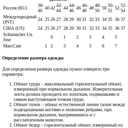
38-
42-
44-
46-
48-
50-
52-
Россия (RU)
40
42
44
46
48
50
52
40
44
46
48
50
52
54
Международный
24
25
26
27
28
29
30
31
32
33
34
35
36
37
(INT)
США (US)
24
25
26
27
28
29
30
31
32
33
34
35
36
37
Schumacher Un
0
1
2
3
4
5
Jour
MarcCain
1
2
3
4
5
6
7
Определение размера одежды
Для определения размера одежды нужно измерить три
параметра:
Обхват груди – максимальный горизонтальный обхват,
измеренный при нормальном дыхании. Измерительная
лента должна проходить по лопаткам, подмышками и
самым выступающим точкам груди.
Обхват талии – обхват естественной линии талии между
подвздошными костями и нижними ребрами, при
нормальном дыхании, выпрямившись и с
расслабленным животом.
Обхват бедер – горизонтальный обхват, измеренный по