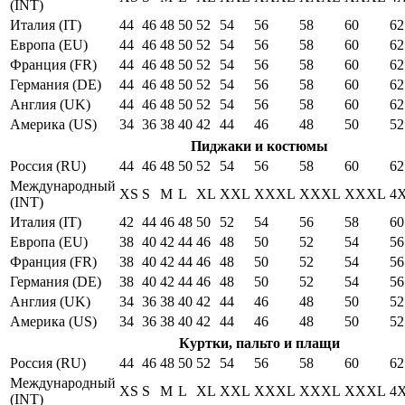
(INT)
Италия (IT)
44
46
48
50
52
54
56
58
60
62
Европа (EU)
44
46
48
50
52
54
56
58
60
62
Франция (FR)
44
46
48
50
52
54
56
58
60
62
Германия (DE)
44
46
48
50
52
54
56
58
60
62
Англия (UK)
44
46
48
50
52
54
56
58
60
62
Америка (US)
34
36
38
40
42
44
46
48
50
52
Пиджаки и костюмы
Россия (RU)
44
46
48
50
52
54
56
58
60
62
Международный
XS
S
M
L
XL
XXL
XXXL
XXXL
XXXL
4
(INT)
Италия (IT)
42
44
46
48
50
52
54
56
58
60
Европа (EU)
38
40
42
44
46
48
50
52
54
56
Франция (FR)
38
40
42
44
46
48
50
52
54
56
Германия (DE)
38
40
42
44
46
48
50
52
54
56
Англия (UK)
34
36
38
40
42
44
46
48
50
52
Америка (US)
34
36
38
40
42
44
46
48
50
52
Куртки, пальто и плащи
Россия (RU)
44
46
48
50
52
54
56
58
60
62
Международный
XS
S
M
L
XL
XXL
XXXL
XXXL
XXXL
4
(INT)