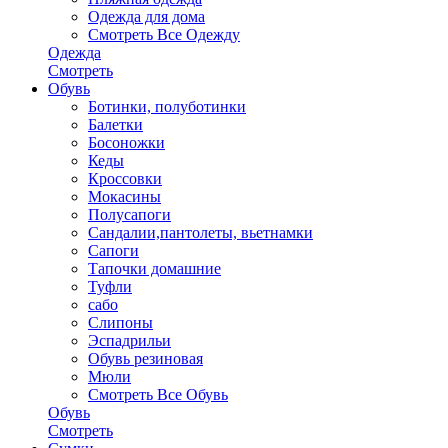
Одежда для дома
Смотреть Все Одежду
Одежда
Смотреть
Обувь
Ботинки, полуботинки
Балетки
Босоножки
Кеды
Кроссовки
Мокасины
Полусапоги
Сандалии,пантолеты, вьетнамки
Сапоги
Тапочки домашние
Туфли
сабо
Слипоны
Эспадрильи
Обувь резиновая
Мюли
Смотреть Все Обувь
Обувь
Смотреть