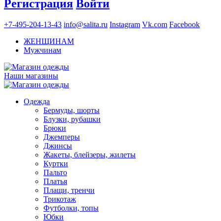
Регистрация
Войти
+7-495-204-13-43
info@salita.ru
Instagram
Vk.com
Facebook
ЖЕНЩИНАМ
Мужчинам
Наши магазины
Одежда
Бермуды, шорты
Блузки, рубашки
Брюки
Джемперы
Джинсы
Жакеты, блейзеры, жилеты
Куртки
Пальто
Платья
Плащи, тренчи
Трикотаж
Футболки, топы
Юбки