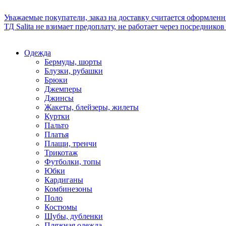
Уважаемые покупатели, заказ на доставку считается оформлен
ТД Salita не взимает предоплату, не работает через посредник
Одежда
Бермуды, шорты
Блузки, рубашки
Брюки
Джемперы
Джинсы
Жакеты, блейзеры, жилеты
Куртки
Пальто
Платья
Плащи, тренчи
Трикотаж
Футболки, топы
Юбки
Кардиганы
Комбинезоны
Поло
Костюмы
Шубы, дубленки
Пляжная одежда