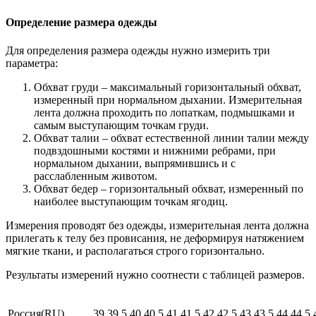
Определение размера одежды
Для определения размера одежды нужно измерить три
параметра:
Обхват груди – максимальный горизонтальный обхват,
измеренный при нормальном дыхании. Измерительная
лента должна проходить по лопаткам, подмышками и
самым выступающим точкам груди.
Обхват талии – обхват естественной линии талии между
подвздошными костями и нижними ребрами, при
нормальном дыхании, выпрямившись и с
расслабленным животом.
Обхват бедер – горизонтальный обхват, измеренный по
наиболее выступающим точкам ягодиц.
Измерения проводят без одежды, измерительная лента должна
прилегать к телу без провисания, не деформируя натяжением
мягкие ткани, и располагаться строго горизонтально.
Результаты измерений нужно соотнести с таблицей размеров.
Россия(RU)
39
39,5
40
40,5
41
41,5
42
42,5
43
43,5
44
44,5