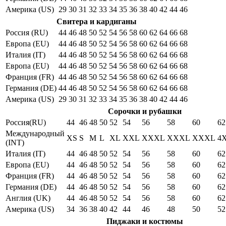
Америка (US)
29
30
31
32
33
34
35
36
38
40
42
44
46
Свитера и кардиганы
Россия (RU)
44
46
48
50
52
54
56
58
60
62
64
66
68
Европа (EU)
44
46
48
50
52
54
56
58
60
62
64
66
68
Италия (IT)
44
46
48
50
52
54
56
58
60
62
64
66
68
Европа (EU)
44
46
48
50
52
54
56
58
60
62
64
66
68
Франция (FR)
44
46
48
50
52
54
56
58
60
62
64
66
68
Германия (DE)
44
46
48
50
52
54
56
58
60
62
64
66
68
Америка (US)
29
30
31
32
33
34
35
36
38
40
42
44
46
Сорочки и рубашки
Россия(RU)
44
46
48
50
52
54
56
58
60
62
Международный
XS
S
M
L
XL
XXL
XXXL
XXXL
XXXL
4
(INT)
Италия (IT)
44
46
48
50
52
54
56
58
60
62
Европа (EU)
44
46
48
50
52
54
56
58
60
62
Франция (FR)
44
46
48
50
52
54
56
58
60
62
Германия (DE)
44
46
48
50
52
54
56
58
60
62
Англия (UK)
44
46
48
50
52
54
56
58
60
62
Америка (US)
34
36
38
40
42
44
46
48
50
52
Пиджаки и костюмы