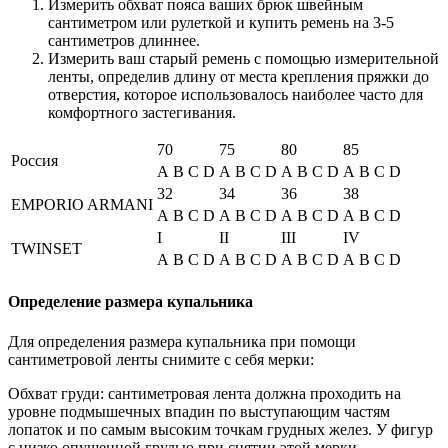
Измерить обхват пояса ваших брюк швейным
сантиметром или рулеткой и купить ремень на 3-5
сантиметров длиннее.
Измерить ваш старый ремень с помощью измерительной
ленты, определив длину от места крепления пряжки до
отверстия, которое использовалось наиболее часто для
комфортного застегивания.
70
75
80
85
Россия
A
B
C
D
A
B
C
D
A
B
C
D
A
B
C
D
32
34
36
38
EMPORIO ARMANI
A
B
C
D
A
B
C
D
A
B
C
D
A
B
C
D
I
II
III
IV
TWINSET
A
B
C
D
A
B
C
D
A
B
C
D
A
B
C
D
Определение размера купальника
Для определения размера купальника при помощи
сантиметровой ленты снимите с себя мерки:
Обхват груди: сантиметровая лента должна проходить на
уровне подмышечных впадин по выступающим частям
лопаток и по самым высоким точкам грудных желез. У фигур
с низко опущенной грудью при снятии этой мерки