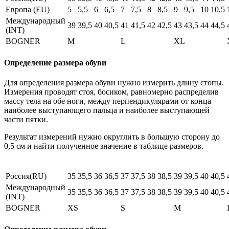
Европа (EU)
5
5,5
6
6,5
7
7,5
8
8,5
9
9,5
10
10,5
Международный
39
39,5
40
40,5
41
41,5
42
42,5
43
43,5
44
44,5
(INT)
BOGNER
M
L
XL
Определение размера обуви
Для определения размера обуви нужно измерить длину стопы.
Измерения проводят стоя, босиком, равномерно распределив
массу тела на обе ноги, между перпендикулярами от конца
наиболее выступающего пальца и наиболее выступающей
части пятки.
Результат измерений нужно округлить в большую сторону до
0,5 см и найти полученное значение в таблице размеров.
Россия(RU)
35
35,5
36
36,5
37
37,5
38
38,5
39
39,5
40
40,5
Международный
35
35,5
36
36,5
37
37,5
38
38,5
39
39,5
40
40,5
(INT)
BOGNER
XS
S
M