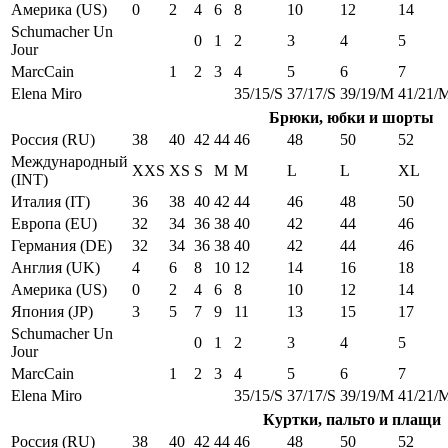
Америка (US)
0
2
4
6
8
10
12
14
Schumacher Un
0
1
2
3
4
5
Jour
MarcCain
1
2
3
4
5
6
7
Elena Miro
35/15/S
37/17/S
39/19/M
41/21/
Брюки, юбки и шорты
Россия (RU)
38
40
42
44
46
48
50
52
Международный
XXS
XS
S
M
M
L
L
XL
(INT)
Италия (IT)
36
38
40
42
44
46
48
50
Европа (EU)
32
34
36
38
40
42
44
46
Германия (DE)
32
34
36
38
40
42
44
46
Англия (UK)
4
6
8
10
12
14
16
18
Америка (US)
0
2
4
6
8
10
12
14
Япония (JP)
3
5
7
9
11
13
15
17
Schumacher Un
0
1
2
3
4
5
Jour
MarcCain
1
2
3
4
5
6
7
Elena Miro
35/15/S
37/17/S
39/19/M
41/21/
Куртки, пальто и плащи
Россия (RU)
38
40
42
44
46
48
50
52