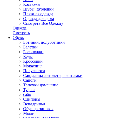
Костюмы
Шубы, дубленки
Пляжная одежда
Одежда для дома
Смотреть Все Одежду
Одежда
Смотреть
Обувь
Ботинки, полуботинки
Балетки
Босоножки
Кеды
Кроссовки
Мокасины
Полусапоги
Сандалии,пантолеты, вьетнамки
Сапоги
Тапочки домашние
Туфли
сабо
Слипоны
Эспадрильи
Обувь резиновая
Мюли