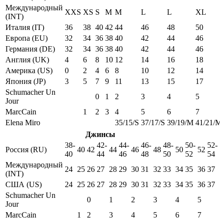
Международный
XXS
XS
S
M
M
L
L
XL
(INT)
Италия (IT)
36
38
40
42
44
46
48
50
Европа (EU)
32
34
36
38
40
42
44
46
Германия (DE)
32
34
36
38
40
42
44
46
Англия (UK)
4
6
8
10
12
14
16
18
Америка (US)
0
2
4
6
8
10
12
14
Япония (JP)
3
5
7
9
11
13
15
17
Schumacher Un
0
1
2
3
4
5
Jour
MarcCain
1
2
3
4
5
6
7
Elena Miro
35/15/S
37/17/S
39/19/M
41/21/
Джинсы
38-
42-
44-
46-
48-
50-
52-
Россия (RU)
40
42
44
46
48
50
52
40
44
46
48
50
52
54
Международный
24
25
26
27
28
29
30
31
32
33
34
35
36
37
(INT)
США (US)
24
25
26
27
28
29
30
31
32
33
34
35
36
37
Schumacher Un
0
1
2
3
4
5
Jour
MarcCain
1
2
3
4
5
6
7