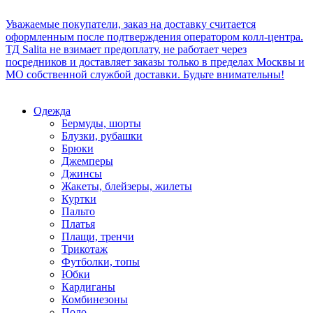
Уважаемые покупатели, заказ на доставку считается
оформленным после подтверждения оператором колл-центра.
ТД Salita не взимает предоплату, не работает через
посредников и доставляет заказы только в пределах Москвы и
МО собственной службой доставки. Будьте внимательны!
Одежда
Бермуды, шорты
Блузки, рубашки
Брюки
Джемперы
Джинсы
Жакеты, блейзеры, жилеты
Куртки
Пальто
Платья
Плащи, тренчи
Трикотаж
Футболки, топы
Юбки
Кардиганы
Комбинезоны
Поло