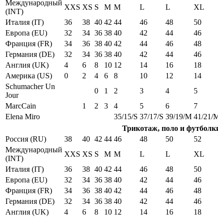
Международный
XXS
XS
S
M
M
L
L
XL
(INT)
Италия (IT)
36
38
40
42
44
46
48
50
Европа (EU)
32
34
36
38
40
42
44
46
Франция (FR)
34
36
38
40
42
44
46
48
Германия (DE)
32
34
36
38
40
42
44
46
Англия (UK)
4
6
8
10
12
14
16
18
Америка (US)
0
2
4
6
8
10
12
14
Schumacher Un
0
1
2
3
4
5
Jour
MarcCain
1
2
3
4
5
6
7
Elena Miro
35/15/S
37/17/S
39/19/M
41/21/
Трикотаж, поло и футболк
Россия (RU)
38
40
42
44
46
48
50
52
Международный
XXS
XS
S
M
M
L
L
XL
(INT)
Италия (IT)
36
38
40
42
44
46
48
50
Европа (EU)
32
34
36
38
40
42
44
46
Франция (FR)
34
36
38
40
42
44
46
48
Германия (DE)
32
34
36
38
40
42
44
46
Англия (UK)
4
6
8
10
12
14
16
18