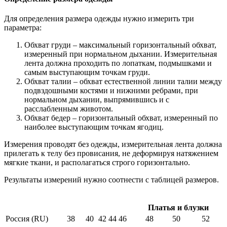
Для определения размера одежды нужно измерить три
параметра:
Обхват груди – максимальный горизонтальный обхват,
измеренный при нормальном дыхании. Измерительная
лента должна проходить по лопаткам, подмышками и
самым выступающим точкам груди.
Обхват талии – обхват естественной линии талии между
подвздошными костями и нижними ребрами, при
нормальном дыхании, выпрямившись и с
расслабленным животом.
Обхват бедер – горизонтальный обхват, измеренный по
наиболее выступающим точкам ягодиц.
Измерения проводят без одежды, измерительная лента должна
прилегать к телу без провисания, не деформируя натяжением
мягкие ткани, и располагаться строго горизонтально.
Результаты измерений нужно соотнести с таблицей размеров.
Платья и блузки
Россия (RU)
38
40
42
44
46
48
50
52