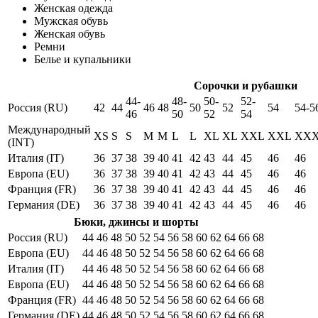
Женская одежда
Мужская обувь
Женская обувь
Ремни
Белье и купальники
Сорочки и рубашки
44-
48-
50-
52-
Россия (RU)
42
44
46
48
50
52
54
54-5
46
50
52
54
Международный
XS
S
S
M
M
L
L
XL
XL
XXL
XXL
XX
(INT)
Италия (IT)
36
37
38
39
40
41
42
43
44
45
46
46
Европа (EU)
36
37
38
39
40
41
42
43
44
45
46
46
Франция (FR)
36
37
38
39
40
41
42
43
44
45
46
46
Германия (DE)
36
37
38
39
40
41
42
43
44
45
46
46
Бюки, джинсы и шорты
Россия (RU)
44
46
48
50
52
54
56
58
60
62
64
66
68
Европа (EU)
44
46
48
50
52
54
56
58
60
62
64
66
68
Италия (IT)
44
46
48
50
52
54
56
58
60
62
64
66
68
Европа (EU)
44
46
48
50
52
54
56
58
60
62
64
66
68
Франция (FR)
44
46
48
50
52
54
56
58
60
62
64
66
68
Германия (DE)
44
46
48
50
52
54
56
58
60
62
64
66
68