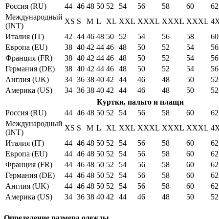
Россия (RU)
44
46
48
50
52
54
56
58
60
62
Международный
XS
S
M
L
XL
XXL
XXXL
XXXL
XXXL
4
(INT)
Италия (IT)
42
44
46
48
50
52
54
56
58
60
Европа (EU)
38
40
42
44
46
48
50
52
54
56
Франция (FR)
38
40
42
44
46
48
50
52
54
56
Германия (DE)
38
40
42
44
46
48
50
52
54
56
Англия (UK)
34
36
38
40
42
44
46
48
50
52
Америка (US)
34
36
38
40
42
44
46
48
50
52
Куртки, пальто и плащи
Россия (RU)
44
46
48
50
52
54
56
58
60
62
Международный
XS
S
M
L
XL
XXL
XXXL
XXXL
XXXL
4
(INT)
Италия (IT)
44
46
48
50
52
54
56
58
60
62
Европа (EU)
44
46
48
50
52
54
56
58
60
62
Франция (FR)
44
46
48
50
52
54
56
58
60
62
Германия (DE)
44
46
48
50
52
54
56
58
60
62
Англия (UK)
44
46
48
50
52
54
56
58
60
62
Америка (US)
34
36
38
40
42
44
46
48
50
52
Определение размера одежды