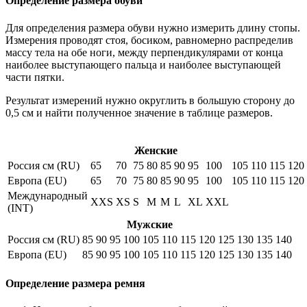
Определение размера обуви
Для определения размера обуви нужно измерить длину стопы.
Измерения проводят стоя, босиком, равномерно распределив
массу тела на обе ноги, между перпендикулярами от конца
наиболее выступающего пальца и наиболее выступающей
части пятки.
Результат измерений нужно округлить в большую сторону до
0,5 см и найти полученное значение в таблице размеров.
Женские
Россия см (RU)
65
70
75
80
85
90
95
100
105
110
115
120
Европа (EU)
65
70
75
80
85
90
95
100
105
110
115
120
Международный
XXS
XS
S
M
M
L
XL
XXL
(INT)
Мужские
Россия см (RU)
85
90
95
100
105
110
115
120
125
130
135
140
Европа (EU)
85
90
95
100
105
110
115
120
125
130
135
140
Определение размера ремня